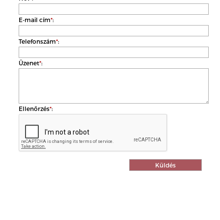
E-mail cím
*
:
Telefonszám
*
:
Üzenet
*
:
Ellenőrzés
*
: