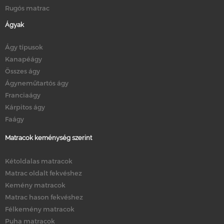
Rugós matrac
Ágyak
Ágy típusok
Kanapéágy
Összes ágy
Ágyneműtartós ágy
Franciaágy
Kárpitos ágy
Faágy
Matracok keménység szerint
Kétoldalas matracok
Matrac oldalt fekvéshez
Kemény matracok
Matrac hason fekvéshez
Félkemény matracok
Puha matracok