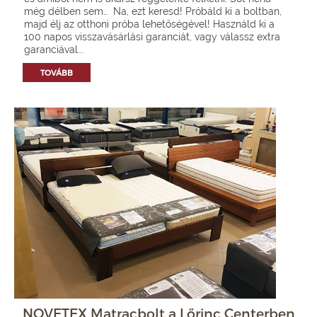
még délben sem… Na, ezt keresd! Próbáld ki a boltban,
majd élj az otthoni próba lehetőségével! Használd ki a
100 napos visszavásárlási garanciát, vagy válassz extra
garanciával...
TOVÁBB
NOVETEX Matracbolt a Lőrinc Centerben