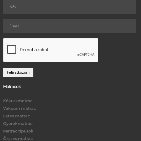
Matracok
Kókuszmatrac
Vákuum matrac
Latex matrac
Gyerekmatrac
Matrac típusok
Összes matrac