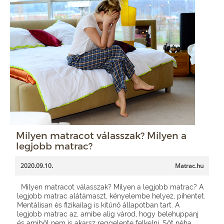
Milyen matracot válasszak? Milyen a
legjobb matrac?
2020.09.10.
Matrac.hu
Milyen matracot válasszak? Milyen a legjobb matrac? A
legjobb matrac alátámaszt, kényelembe helyez, pihentet.
Mentálisan és fizikailag is kitűnő állapotban tart. A
legjobb matrac az, amibe alig várod, hogy belehuppanj
és amiből nem is akarsz reggelente felkelni. Sőt néha