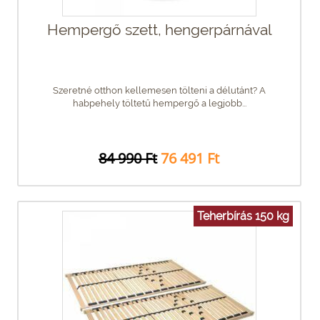
Hempergő szett, hengerpárnával
Szeretné otthon kellemesen tölteni a délutánt? A
habpehely töltetű hempergő a legjobb...
84 990 Ft
76 491 Ft
Teherbírás 150 kg