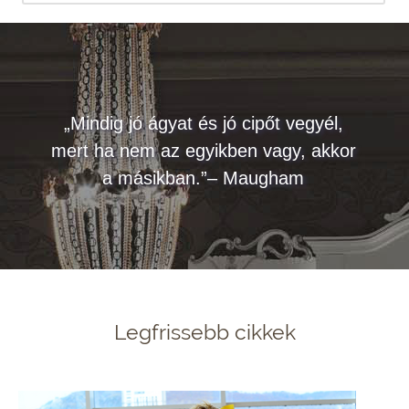
„Mindig jó ágyat és jó cipőt vegyél,
mert ha nem az egyikben vagy, akkor
a másikban.”– Maugham
Legfrissebb cikkek