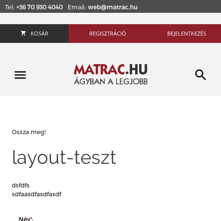
Tel:
+36 70 930 4040
Email:
web@matrac.hu
KOSÁR
REGISZTRÁCIÓ
BEJELENTKEZÉS
Ossza meg!
layout-teszt
dsfdfs
sdfaasdfasdfasdf
Név
*
: