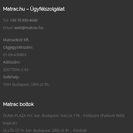
Matrac.hu – Ügyfélszolgálat
Tel:
+36 70 930 4040
Email:
web@matrac.hu
MatracBolt Kft.
Cégjegyzékszám:
01-09-436863
Adószám:
32677056-2-43
Székhely:
1091 Budapest, Üllői út 95.
Matrac boltok
DUNA PLAZA XIII. ker. Budapest, Váci út 178. - Földszint (Parkoló felőli
bejárat)
ÜLLŐI ÚT IX. ker. Budapest, Üllői út 81. - Klinikák