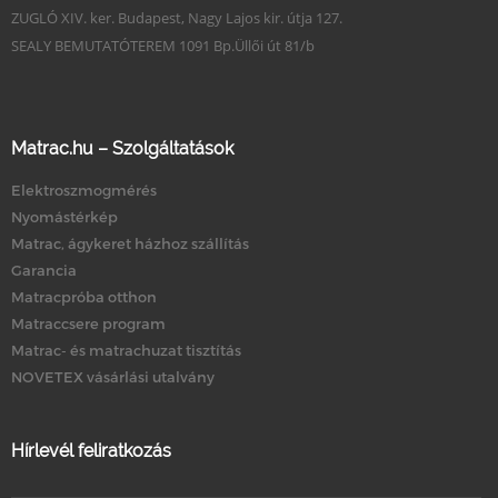
ZUGLÓ XIV. ker. Budapest, Nagy Lajos kir. útja 127.
SEALY BEMUTATÓTEREM 1091 Bp.Üllői út 81/b
Matrac.hu – Szolgáltatások
Elektroszmogmérés
Nyomástérkép
Matrac, ágykeret házhoz szállítás
Garancia
Matracpróba otthon
Matraccsere program
Matrac- és matrachuzat tisztítás
NOVETEX vásárlási utalvány
Hírlevél feliratkozás