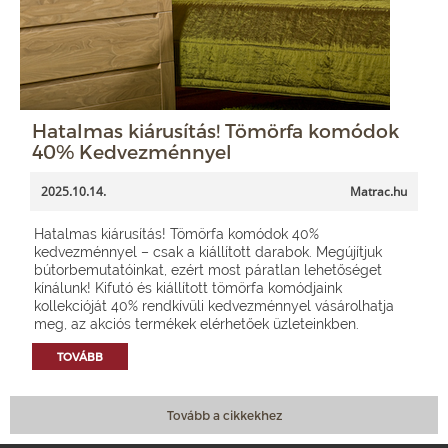
Hatalmas kiárusítás! Tömörfa komódok
40% Kedvezménnyel
2025.10.14.
Matrac.hu
Hatalmas kiárusítás! Tömörfa komódok 40%
kedvezménnyel – csak a kiállított darabok. Megújítjuk
bútorbemutatóinkat, ezért most páratlan lehetőséget
kínálunk! Kifutó és kiállított tömörfa komódjaink
kollekcióját 40% rendkívüli kedvezménnyel vásárolhatja
meg, az akciós termékek elérhetőek üzleteinkben.
TOVÁBB
Tovább a cikkekhez