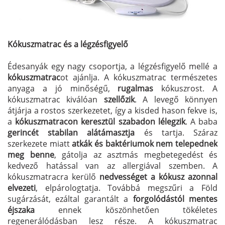
Kókuszmatrac és a légzésfigyelő
Édesanyák egy nagy csoportja, a légzésfigyelő mellé a
kókuszmatrac
ot ajánlja. A kókuszmatrac természetes
anyaga a jó minőségű,
rugalmas
kókuszrost. A
kókuszmatrac kiválóan
szellőzik
. A levegő könnyen
átjárja a rostos szerkezetet, így a kisded hason fekve is,
a
kókusz
matracon keresztül szabadon lélegzik
. A baba
gerincét stabilan alátámasztja
és tartja. Száraz
szerkezete miatt
atkák és baktériumok nem telepednek
meg benne
, gátolja az asztmás megbetegedést és
kedvező hatással van az allergiával szemben. A
kókuszmatracra kerülő
nedvességet a kókusz azonnal
elvezeti
, elpárologtatja. Továbbá megszűri a Föld
sugárzását, ezáltal garantált a
forgolódástól mentes
éjszaka
ennek köszönhetően tökéletes
regenerálódásban lesz része. A kókuszmatrac