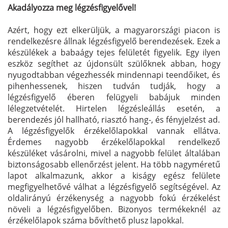
Akadályozza meg légzésfigyelővel!
Azért, hogy ezt elkerüljük, a magyarországi piacon is
rendelkezésre állnak légzésfigyelő berendezések. Ezek a
készülékek a babaágy tejes felületét figyelik. Egy ilyen
eszköz segíthet az újdonsült szülőknek abban, hogy
nyugodtabban végezhessék mindennapi teendőiket, és
pihenhessenek, hiszen tudván tudják, hogy a
légzésfigyelő éberen felügyeli babájuk minden
lélegzetvételét. Hirtelen légzésleállás esetén, a
berendezés jól hallható, riasztó hang-, és fényjelzést ad.
A légzésfigyelők érzékelőlapokkal vannak ellátva.
Érdemes nagyobb érzékelőlapokkal rendelkező
készüléket vásárolni, mivel a nagyobb felület általában
biztonságosabb ellenőrzést jelent. Ha több nagyméretű
lapot alkalmazunk, akkor a kiságy egész felülete
megfigyelhetővé válhat a légzésfigyelő segítségével. Az
oldalirányú érzékenység a nagyobb fokú érzékelést
növeli a légzésfigyelőben. Bizonyos termékeknél az
érzékelőlapok száma bővíthető plusz lapokkal.