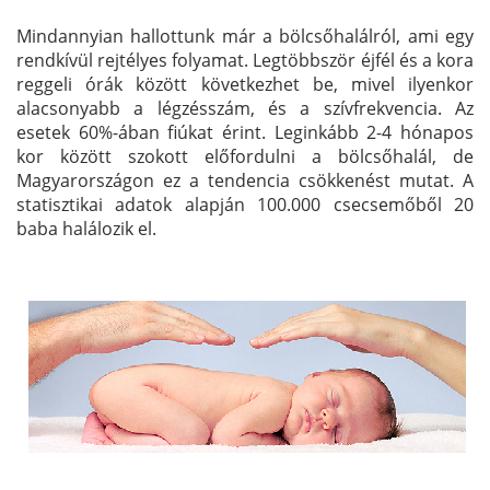
Mindannyian hallottunk már a bölcsőhalálról, ami egy
rendkívül rejtélyes folyamat. Legtöbbször éjfél és a kora
reggeli órák között következhet be, mivel ilyenkor
alacsonyabb a légzésszám, és a szívfrekvencia. Az
esetek 60%-ában fiúkat érint. Leginkább 2-4 hónapos
kor között szokott előfordulni a bölcsőhalál, de
Magyarországon ez a tendencia csökkenést mutat. A
statisztikai adatok alapján 100.000 csecsemőből 20
baba halálozik el.