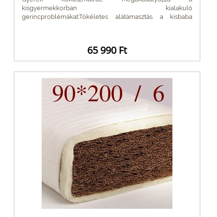
kisgyermekkorban kialakuló
gerincproblémákat.Tökéletes alátámasztás a kisbaba
gerincének....
65 990 Ft