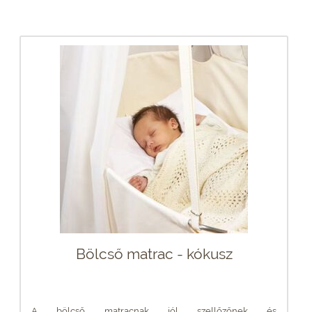
Bölcső matrac - kókusz
A bölcső matracnak jól szellőzőnek és