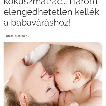
kókuszmatrac... Három
elengedhetetlen kellék
a babaváráshoz!
Forrás: Matrac.hu