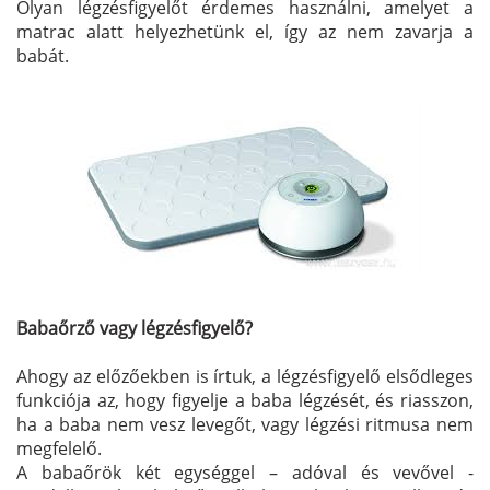
Olyan légzésfigyelőt érdemes használni, amelyet a
matrac alatt helyezhetünk el, így az nem zavarja a
babát.
Babaőrző vagy légzésfigyelő?
Ahogy az előzőekben is írtuk, a légzésfigyelő elsődleges
funkciója az, hogy figyelje a baba légzését, és riasszon,
ha a baba nem vesz levegőt, vagy légzési ritmusa nem
megfelelő.
A babaőrök két egységgel – adóval és vevővel -