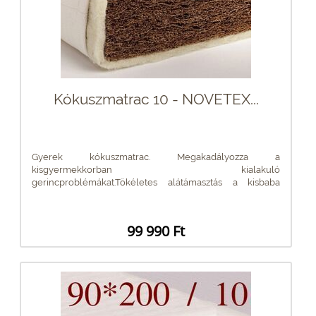
Kókuszmatrac 10 - NOVETEX...
Gyerek kókuszmatrac. Megakadályozza a
kisgyermekkorban kialakuló
gerincproblémákat.Tökéletes alátámasztás a kisbaba
gerincének....
99 990 Ft