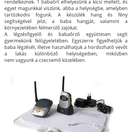
rendelkeznek. 1 babaőrt elhelyezünk a kicsi mellett, és
egyet magunkkal viszünk, abba a helyiségbe, amelyben
tartózkodni fogunk. A készülék hang és fény
segítségével jelzi, a baba hangját, valamint a
környezetében felmerülő zajokat.
A légzésfigyelő és babaőrző együttesen segít
gyermekünk felügyeletében. Egyszerre figyelhetjük a
baba légzését, illetve használhatjuk a hordozható vevőt
a lakás különböző helyiségeiben, miközben
nem vagyunk a csecsemő közelében.