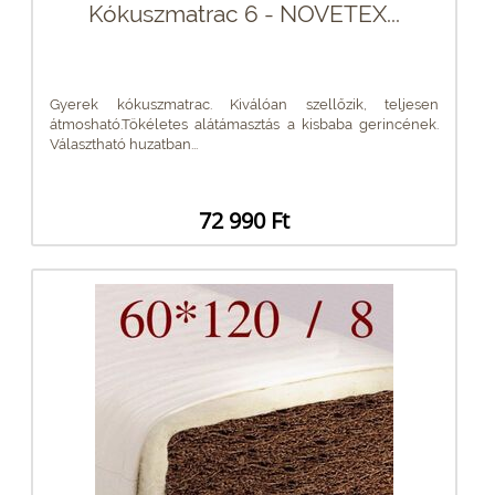
Kókuszmatrac 6 - NOVETEX...
Gyerek kókuszmatrac. Kiválóan szellőzik, teljesen
átmosható.Tökéletes alátámasztás a kisbaba gerincének.
Választható huzatban...
72 990 Ft