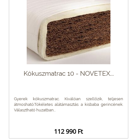
Kókuszmatrac 10 - NOVETEX...
Gyerek kókuszmatrac. Kiválóan szellőzik, teljesen
átmosható.Tökéletes alátámasztás a kisbaba gerincének.
Választható huzatban...
112 990 Ft