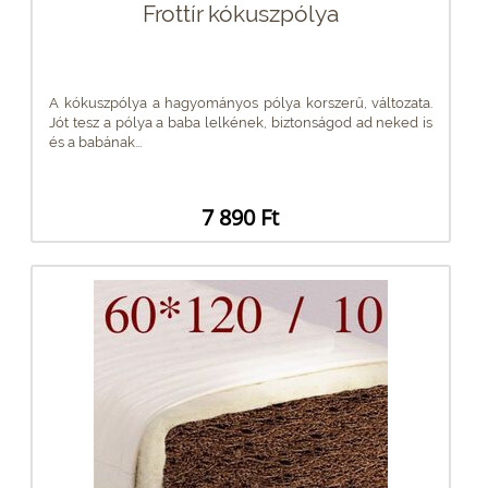
Frottír kókuszpólya
A kókuszpólya a hagyományos pólya korszerű, változata.
Jót tesz a pólya a baba lelkének, biztonságod ad neked is
és a babának...
7 890 Ft