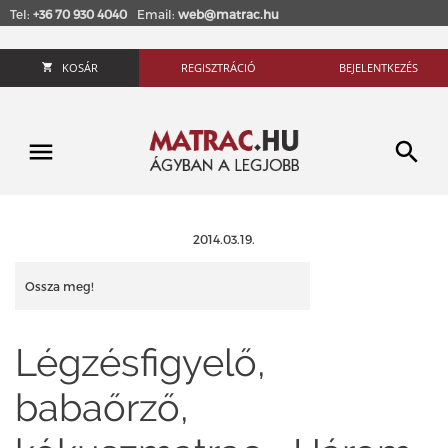
Tel:
+36 70 930 4040
Email:
web@matrac.hu
KOSÁR
REGISZTRÁCIÓ
BEJELENTKEZÉS
2014.03.19.
Ossza meg!
Légzésfigyelő,
babaőrző,