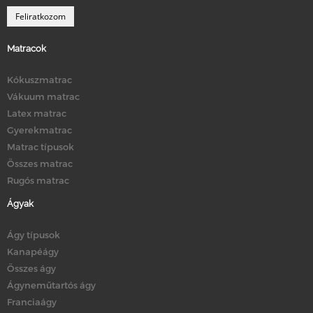
Matracok
Kókuszmatrac
Vákuum matrac
Latex matrac
Gyerekmatrac
Matrac típusok
Összes matrac
Rugós matrac
Ágyak
Ágy típusok
Kanapéágy
Összes ágy
Ágyneműtartós ágy
Franciaágy