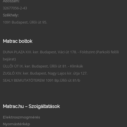
Adószám:
32677056-2-43
Székhely:
1091 Budapest, Üllői út 95.
Matrac boltok
DUNA PLAZA XIII. ker. Budapest, Váci út 178. - Földszint (Parkoló felőli
bejárat)
ÜLLŐI ÚT IX. ker. Budapest, Üllői út 81. - Klinikák
ZUGLÓ XIV. ker. Budapest, Nagy Lajos kir. útja 127.
SEALY BEMUTATÓTEREM 1091 Bp.Üllői út 81/b
Matrac.hu – Szolgáltatások
Elektroszmogmérés
Nyomástérkép