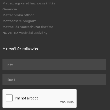
Matrac, ágykeret házhoz szállítás
Garancia
Matracpróba otthon
Matraccsere program
Matrac- és matrachuzat tisztítás
NOVETEX vásárlási utalvány
Hírlevél feliratkozás