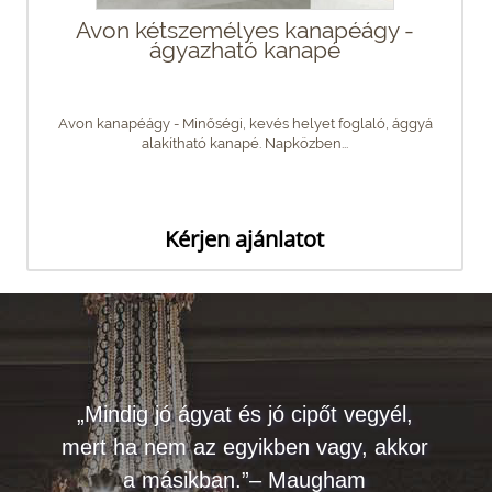
Avon kétszemélyes kanapéágy -
ágyazható kanapé
Avon kanapéágy - Minőségi, kevés helyet foglaló, ággyá
alakítható kanapé. Napközben...
Kérjen ajánlatot
„Mindig jó ágyat és jó cipőt vegyél,
mert ha nem az egyikben vagy, akkor
a másikban.”– Maugham