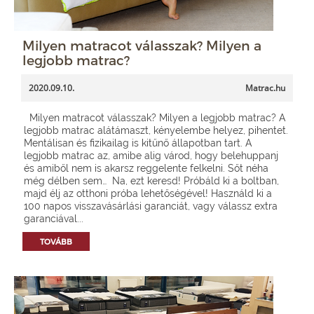
Milyen matracot válasszak? Milyen a
legjobb matrac?
2020.09.10.
Matrac.hu
Milyen matracot válasszak? Milyen a legjobb matrac? A
legjobb matrac alátámaszt, kényelembe helyez, pihentet.
Mentálisan és fizikailag is kitűnő állapotban tart. A
legjobb matrac az, amibe alig várod, hogy belehuppanj
és amiből nem is akarsz reggelente felkelni. Sőt néha
még délben sem… Na, ezt keresd! Próbáld ki a boltban,
majd élj az otthoni próba lehetőségével! Használd ki a
100 napos visszavásárlási garanciát, vagy válassz extra
garanciával...
TOVÁBB