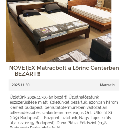
NOVETEX Matracbolt a Lőrinc Centerben
-- BEZÁRT!!!
2025.11.30.
Matrac.hu
Üzletünk 2025.11.30.-án bezárt! Üzlethálózatunk
észszerűsítése miatt üzletünket bezártuk, azonban három
kiemelt budapesti bemutatótermünkben változatlan
lelkesedéssel és szakértelemmel várjuk Önt: Üllői út 81.
(1091 Budapest) – Központi üzletünk, Nagy Lajos király
útja 127. (1149 Budapest), Duna Pláza, Földszint (1138
Budapest) Parkolóház felől