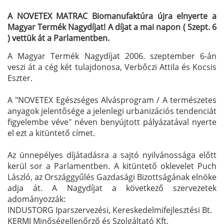
A NOVETEX MATRAC Biomanufaktúra újra elnyerte a
Magyar Termék Nagydíjat! A díjat a mai napon ( Szept. 6
) vettük át a Parlamentben.
A Magyar Termék Nagydíjat 2006. szeptember 6-án
veszi át a cég két tulajdonosa, Verbőczi Attila és Kocsis
Eszter.
A "NOVETEX Egészséges Alvásprogram / A természetes
anyagok jelentősége a jelenlegi urbanizációs tendenciát
figyelembe véve" néven benyújtott pályázatával nyerte
el ezt a kitüntető címet.
Az ünnepélyes díjátadásra a sajtó nyilvánossága előtt
kerül sor a Parlamentben. A kitüntető oklevelet Puch
László, az Országgyűlés Gazdasági Bizottságának elnöke
adja át. A Nagydíjat a következő szervezetek
adományozzák:
INDUSTORG Iparszervezési, Kereskedelmifejlesztési Bt.
KERMI Minőségellenőrző és Szolgáltató Kft.