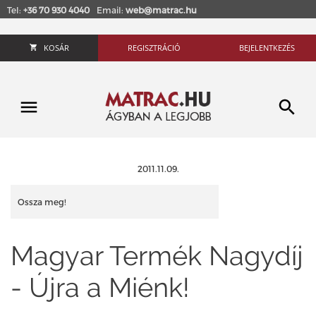
Tel:
+36 70 930 4040
Email:
web@matrac.hu
KOSÁR
REGISZTRÁCIÓ
BEJELENTKEZÉS
2011.11.09.
Ossza meg!
Magyar Termék Nagydíj
- Újra a Miénk!