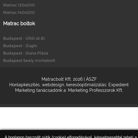
Matrac 120x200
Matrac 140x200
Matrac boltok
Budapest - Üllői út 81.
Budapest - Zugló
Budapest - Duna Pláza
Budapest Sealy mintabolt
Matracbolt Kft. 2026 |
ÁSZF
Honlapkészítés
,
webdesign
,
keresőoptimalizálás
:
Expedient
Marketing tanácsadónk a:
Marketing Professzorok Kft.
A honlapon használt sütik (cookie) elfogadásával, kényelmesebbé teheti a