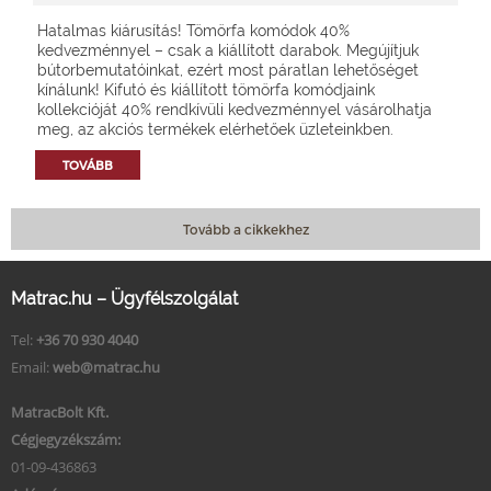
Hatalmas kiárusítás! Tömörfa komódok 40%
kedvezménnyel – csak a kiállított darabok. Megújítjuk
bútorbemutatóinkat, ezért most páratlan lehetőséget
kínálunk! Kifutó és kiállított tömörfa komódjaink
kollekcióját 40% rendkívüli kedvezménnyel vásárolhatja
meg, az akciós termékek elérhetőek üzleteinkben.
TOVÁBB
Tovább a cikkekhez
Matrac.hu – Ügyfélszolgálat
Tel:
+36 70 930 4040
Email:
web@matrac.hu
MatracBolt Kft.
Cégjegyzékszám:
01-09-436863