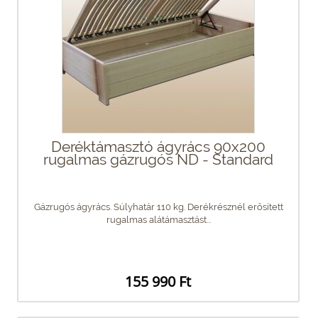
Deréktámasztó ágyrács 90x200
rugalmas gázrugós ND - Standard
Gázrugós ágyrács. Súlyhatár 110 kg. Derékrésznél erősített
rugalmas alátámasztást...
155 990 Ft