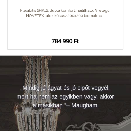
Flexibilis 2HK12, dupla komfort, hajlítható, 3 rétegű,
NOVETEX latex kókusz 200x200 biomatrac,...
784 990 Ft
„Mindig jó ágyat és jó cipőt vegyél,
mert ha nem az egyikben vagy, akkor
a másikban.”– Maugham