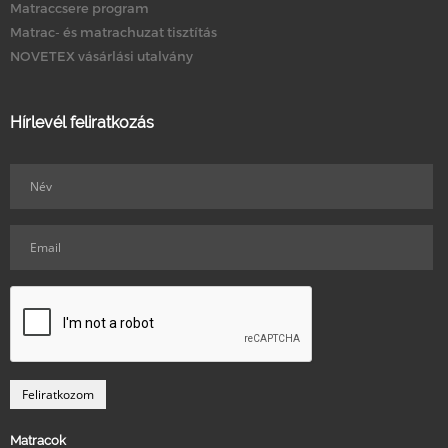
Matraccsere program
Matrac- és matrachuzat tisztítás
NOVETEX vásárlási utalvány
Hírlevél feliratkozás
Matracok