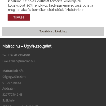
kínálunk! Kifutó és kiállított tömörfa komódjaink
kollekcióját 40% rendkívüli kedvezménnyel vásárolhatja
meg, az akciós termékek elérhetőek üzleteinkben.
TOVÁBB
Tovább a cikkekhez
Matrac.hu – Ügyfélszolgálat
Tel:
+36 70 930 4040
Email:
web@matrac.hu
MatracBolt Kft.
Cégjegyzékszám:
01-09-436863
Adószám:
32677056-2-43
Székhely: