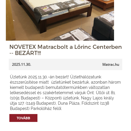
NOVETEX Matracbolt a Lőrinc Centerben
-- BEZÁRT!!!
2025.11.30.
Matrac.hu
Üzletünk 2025.11.30.-án bezárt! Üzlethálózatunk
észszerűsítése miatt üzletünket bezártuk, azonban három
kiemelt budapesti bemutatótermünkben változatlan
lelkesedéssel és szakértelemmel várjuk Önt: Üllői út 81.
(1091 Budapest) – Központi üzletünk, Nagy Lajos király
útja 127. (1149 Budapest), Duna Pláza, Földszint (1138
Budapest) Parkolóház felől
TOVÁBB