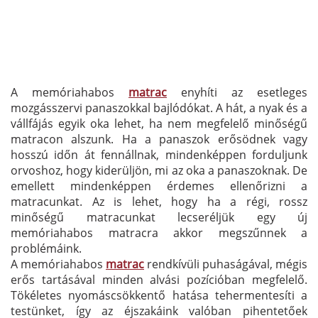
A memóriahabos
matrac
enyhíti az esetleges
mozgásszervi panaszokkal bajlódókat. A hát, a nyak és a
vállfájás egyik oka lehet, ha nem megfelelő minőségű
matracon alszunk. Ha a panaszok erősödnek vagy
hosszú időn át fennállnak, mindenképpen forduljunk
orvoshoz, hogy kiderüljön, mi az oka a panaszoknak. De
emellett mindenképpen érdemes ellenőrizni a
matracunkat. Az is lehet, hogy ha a régi, rossz
minőségű matracunkat lecseréljük egy új
memóriahabos matracra akkor megszűnnek a
problémáink.
A memóriahabos
matrac
rendkívüli puhaságával, mégis
erős tartásával minden alvási pozícióban megfelelő.
Tökéletes nyomáscsökkentő hatása tehermentesíti a
testünket, így az éjszakáink valóban pihentetőek