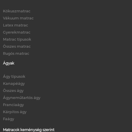
Kókuszmatrac
Vákuum matrac
Latex matrac
Gyerekmatrac
Matrac típusok
Összes matrac
Rugós matrac
Ágyak
Ágy típusok
Kanapéágy
Összes ágy
Ágyneműtartós ágy
Franciaágy
Kárpitos ágy
Faágy
Matracok keménység szerint