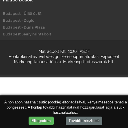
Budapest - Üllői út 81.
Budapest - Zugló
Budapest - Duna Pláza
Budapest Sealy mintabolt
Matracbolt Kft. 2026 |
ÁSZF
Honlapkészítés
,
webdesign
,
keresőoptimalizálás
:
Expedient
Marketing tanácsadónk a:
Marketing Professzorok Kft.
A honlapon használt sütik (cookie) elfogadásával, kényelmesebbé teheti a
böngészést. A honlap további használatával hozzájárulását adja a sütik
használatához.
Elfogadom
További részletek