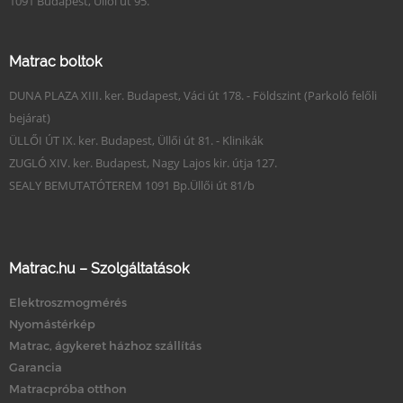
1091 Budapest, Üllői út 95.
Matrac boltok
DUNA PLAZA XIII. ker. Budapest, Váci út 178. - Földszint (Parkoló felőli
bejárat)
ÜLLŐI ÚT IX. ker. Budapest, Üllői út 81. - Klinikák
ZUGLÓ XIV. ker. Budapest, Nagy Lajos kir. útja 127.
SEALY BEMUTATÓTEREM 1091 Bp.Üllői út 81/b
Matrac.hu – Szolgáltatások
Elektroszmogmérés
Nyomástérkép
Matrac, ágykeret házhoz szállítás
Garancia
Matracpróba otthon