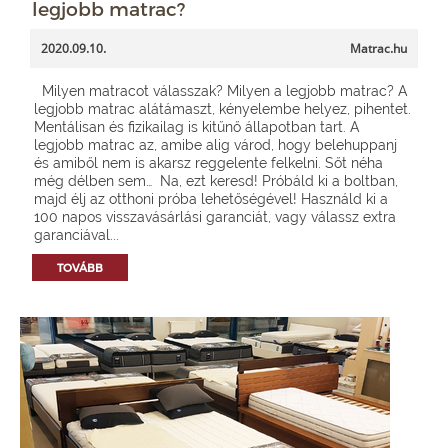
legjobb matrac?
2020.09.10.
Matrac.hu
Milyen matracot válasszak? Milyen a legjobb matrac? A
legjobb matrac alátámaszt, kényelembe helyez, pihentet.
Mentálisan és fizikailag is kitűnő állapotban tart. A
legjobb matrac az, amibe alig várod, hogy belehuppanj
és amiből nem is akarsz reggelente felkelni. Sőt néha
még délben sem… Na, ezt keresd! Próbáld ki a boltban,
majd élj az otthoni próba lehetőségével! Használd ki a
100 napos visszavásárlási garanciát, vagy válassz extra
garanciával...
TOVÁBB