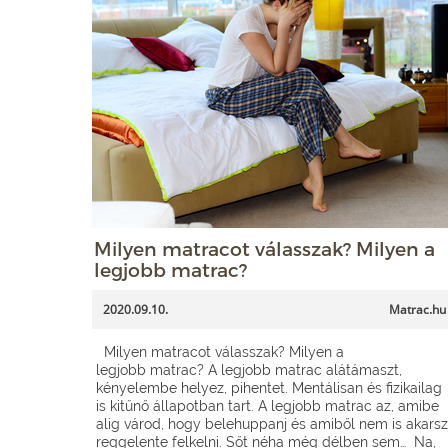
Milyen matracot válasszak? Milyen a
legjobb matrac?
2020.09.10.
Matrac.hu
Milyen matracot válasszak? Milyen a
legjobb matrac? A legjobb matrac alátámaszt,
kényelembe helyez, pihentet. Mentálisan és fizikailag
is kitűnő állapotban tart. A legjobb matrac az, amibe
alig várod, hogy belehuppanj és amiből nem is akarsz
reggelente felkelni. Sőt néha még délben sem… Na,