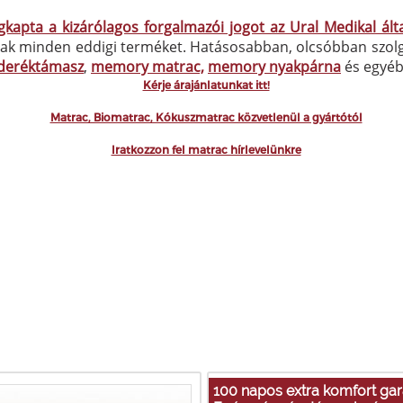
pta a kizárólagos forgalmazói jogot az Ural Medikal álta
k minden eddigi terméket. Hatásosabban, olcsóbban szolgál
deréktámasz
,
memory matrac,
memory nyakpárna
és egyé
Kérje árajánlatunkat itt!
Matrac, Biomatrac, Kókuszmatrac közvetlenül a gyártótól
Iratkozzon fel matrac hírlevelünkre
100 napos extra komfort gar