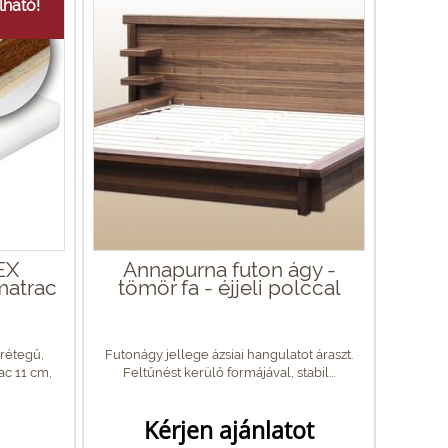
ható!
EX
Annapurna futon ágy -
matrac
tömör fa - éjjeli polccal
rétegű,
Futonágy jellege ázsiai hangulatot áraszt.
c 11 cm,
Feltűnést kerülő formájával, stabil...
Kérjen ajánlatot