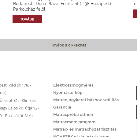
Budapest), Duna Pláza, Földszint (1138 Budapest)
ü
Parkolóház felől
TOVÁBB
Tovább a cikkekhez
Matrac.hu – Szolgáltatások
st, Váci út 178. -
Elektroszmogmérés
rat)
Nyomástérkép
Matrac, ágykeret házhoz szállítás
llői út 81. - Klinikák
Garancia
gy Lajos kir. útja 127.
Matracpróba otthon
 Bp.Üllői út 81/b
Matraccsere program
Matrac- és matrachuzat tisztítás
NOVETEX vásárlási utalvány