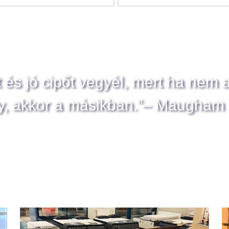
t és jó cipőt vegyél, mert ha nem 
y, akkor a másikban.”– Maugham