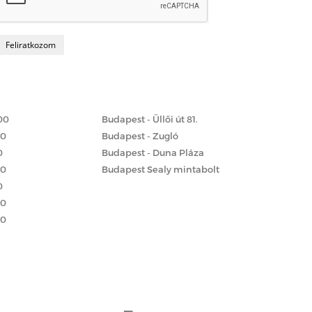
Matrac boltok
 szerint
00
Budapest - Üllői út 81.
00
Budapest - Zugló
0
Budapest - Duna Pláza
00
Budapest Sealy mintabolt
0
00
00