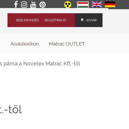
BEJELENTKEZÉS
REGISZTRÁCIÓ
KOSÁR
k
Alváslexikon
Matrac OUTLET
párna a Novetex Matrac Kft.-től
.-től