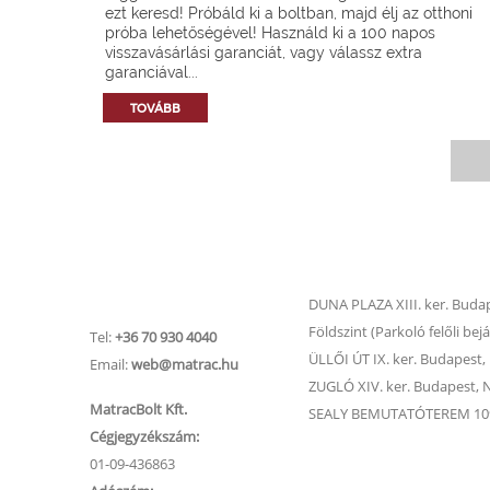
ezt keresd! Próbáld ki a boltban, majd élj az otthoni
próba lehetőségével! Használd ki a 100 napos
visszavásárlási garanciát, vagy válassz extra
garanciával...
TOVÁBB
Matrac.hu –
Matrac boltok
Ügyfélszolgálat
DUNA PLAZA XIII. ker. Budape
Földszint (Parkoló felőli bejá
Tel:
+36 70 930 4040
ÜLLŐI ÚT IX. ker. Budapest, Ü
Email:
web@matrac.hu
ZUGLÓ XIV. ker. Budapest, Na
MatracBolt Kft.
SEALY BEMUTATÓTEREM 1091
Cégjegyzékszám:
01-09-436863