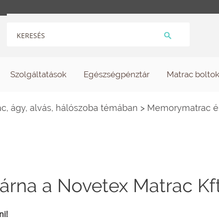
Szolgáltatások
Egészségpénztár
Matrac bolto
c, ágy, alvás, hálószoba témában
>
Memorymatrac és 
na a Novetex Matrac Kft
ni!