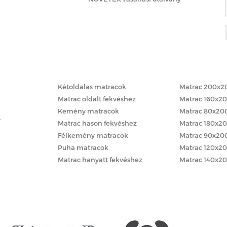
Matracok keménység szerint
Matracok méret
Kétoldalas matracok
Matrac 200x2
Matrac oldalt fekvéshez
Matrac 160x2
Kemény matracok
Matrac 80x20
y
Matrac hason fekvéshez
Matrac 180x2
Félkemény matracok
Matrac 90x20
Puha matracok
Matrac 120x2
Matrac hanyatt fekvéshez
Matrac 140x2