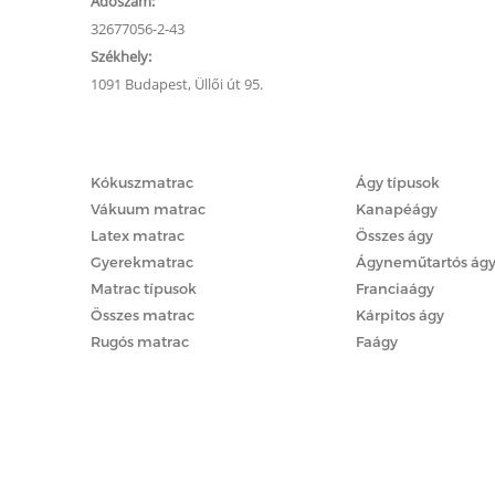
Adószám:
32677056-2-43
Székhely:
1091 Budapest, Üllői út 95.
Matracok
Ágyak
Kókuszmatrac
Ágy típusok
Vákuum matrac
Kanapéágy
Latex matrac
Összes ágy
Gyerekmatrac
Ágyneműtartós ág
Matrac típusok
Franciaágy
Összes matrac
Kárpitos ágy
Rugós matrac
Faágy