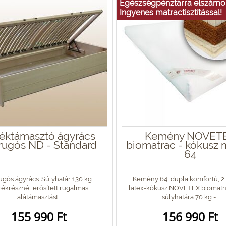
Egészségpénztárra elszámol
Ingyenes matractisztítással!
éktámasztó ágyrács
Kemény NOVET
rugós ND - Standard
biomatrac - kókusz 
64
ugós ágyrács. Súlyhatár 130 kg.
Kemény 64, dupla komfortú, 2 
ékrésznél erősített rugalmas
latex-kókusz NOVETEX biomatra
alátámasztást...
súlyhatára 70 kg -...
155 990 Ft
156 990 Ft