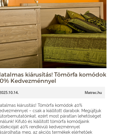
atalmas kiárusítás! Tömörfa komódok
0% Kedvezménnyel
2025.10.14.
Matrac.hu
atalmas kiárusítás! Tömörfa komódok 40%
edvezménnyel – csak a kiállított darabok. Megújítjuk
útorbemutatóinkat, ezért most páratlan lehetőséget
ínálunk! Kifutó és kiállított tömörfa komódjaink
ollekcióját 40% rendkívüli kedvezménnyel
ásárolhatja meg, az akciós termékek elérhetőek