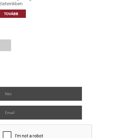
zleteinkben.
TOVÁBB
Hírlevél feliratkozás