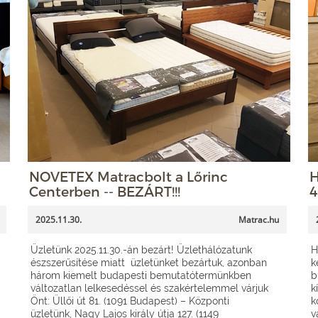
NOVETEX Matracbolt a Lőrinc
H
Centerben -- BEZÁRT!!!
4
2025.11.30.
Matrac.hu
Üzletünk 2025.11.30.-án bezárt! Üzlethálózatunk
H
észszerűsítése miatt üzletünket bezártuk, azonban
k
három kiemelt budapesti bemutatótermünkben
b
változatlan lelkesedéssel és szakértelemmel várjuk
k
Önt: Üllői út 81. (1091 Budapest) – Központi
k
üzletünk, Nagy Lajos király útja 127. (1149
v