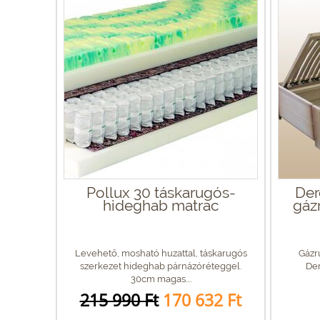
Pollux 30 táskarugós-
Der
hideghab matrac
gáz
Levehető, mosható huzattal, táskarugós
Gázr
szerkezet hideghab párnázóréteggel.
Der
30cm magas....
215 990 Ft
170 632 Ft