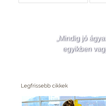
„Mindig jó ágya
egyikben vag
Legfrissebb cikkek