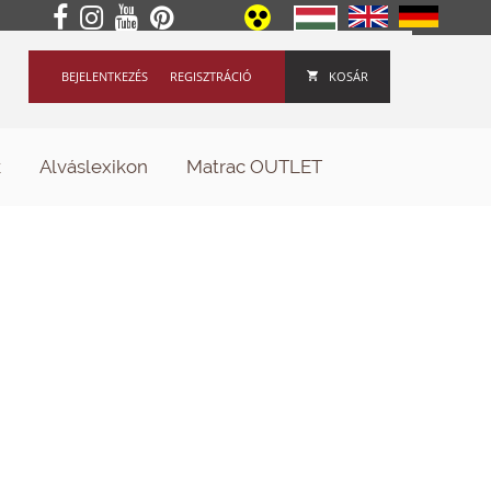
BEJELENTKEZÉS
REGISZTRÁCIÓ
KOSÁR
k
Alváslexikon
Matrac OUTLET