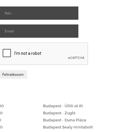
Matrac boltok
 szerint
00
Budapest - Üllői út 81.
00
Budapest - Zugló
0
Budapest - Duna Pláza
00
Budapest Sealy mintabolt