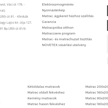
st, Váci út 178. -
Elektroszmogmérés
rat)
Nyomástérkép
Matrac, ágykeret házhoz szállítás
llői út 81. - Klinikák
Garancia
gy Lajos kir. útja 127.
Matracpróba otthon
 Bp.Üllői út 81/b
Matraccsere program
Matrac- és matrachuzat tisztítás
NOVETEX vásárlási utalvány
Matracok keménység szerint
Matracok méret
Kétoldalas matracok
Matrac 200x2
Matrac oldalt fekvéshez
Matrac 160x2
Kemény matracok
Matrac 80x20
y
Matrac hason fekvéshez
Matrac 180x2