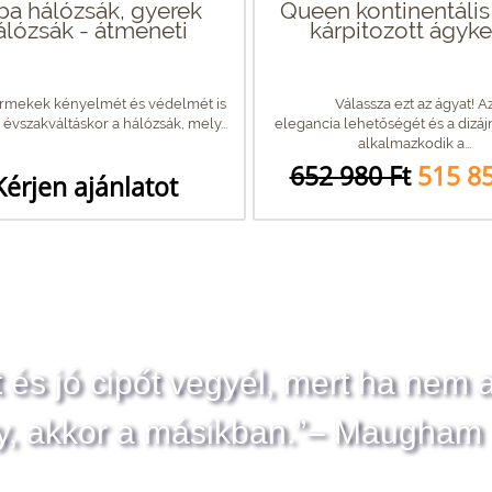
ba hálózsák, gyerek
Queen kontinentális
álózsák - átmeneti
kárpitozott ágyke
ermekek kényelmét és védelmét is
Válassza ezt az ágyat! A
 évszakváltáskor a hálózsák, mely...
elegancia lehetőségét és a dizáj
alkalmazkodik a...
652 980 Ft
515 85
Kérjen ajánlatot
t és jó cipőt vegyél, mert ha nem 
y, akkor a másikban.”– Maugham