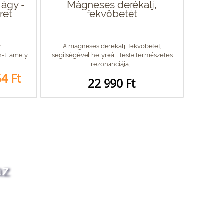
 ágy -
Mágneses derékalj,
ret
fekvőbetét
z
A mágneses derékalj, fekvőbetétj
n-t, amely
segítségével helyreáll teste természetes
rezonanciája,...
4 Ft
22 990 Ft
az