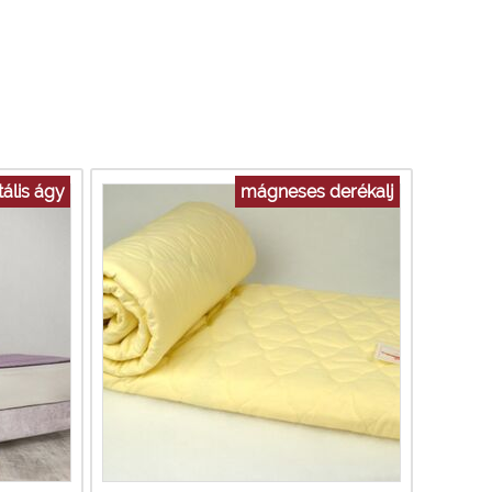
tális ágy
mágneses derékalj