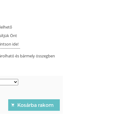
delhető
sítjük Önt
intson ide!
árolható és bármely összegben