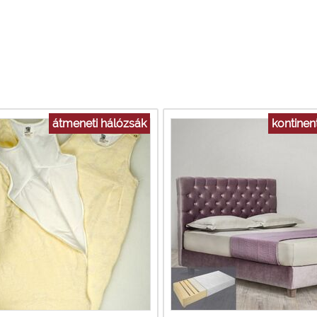
átmeneti hálózsák
kontinen