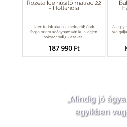
Rozela Ice hűsítő matrac 22
Ba
- Hollandia
h
Nem tudok aludni a melegtől! Csak
A kisgy
forgolódom az ágyban! Kánikula idején
szolgálja
sokszor halljuk ezeket...
187 990 Ft
„Mindig jó ágya
egyikben vag