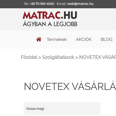
Tel:
+36 70 930 4040
Email:
web@matrac.hu
Termékek
AKCIÓK
BLOG
Főoldal
>
Szolgáltatások
>
NOVETEX VÁSÁR
NOVETEX VÁSÁRLÁ
Ossza meg!