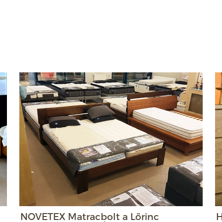
NOVETEX Matracbolt a Lőrinc
H