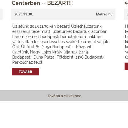
Centerben -- BEZÁRT!!!
4
2025.11.30.
Matrac.hu
Üzletünk 2025.11.30.-án bezárt! Üzlethálózatunk
H
észszerűsítése miatt üzletünket bezártuk, azonban
k
három kiemelt budapesti bemutatótermünkben
b
változatlan lelkesedéssel és szakértelemmel várjuk
k
Önt: Üllői út 81. (1091 Budapest) – Központi
k
üzletünk, Nagy Lajos király útja 127. (1149
v
Budapest), Duna Pláza, Földszint (1138 Budapest)
ü
Parkolóház felől
TOVÁBB
Tovább a cikkekhez
Matrac.hu – Szolgáltatások