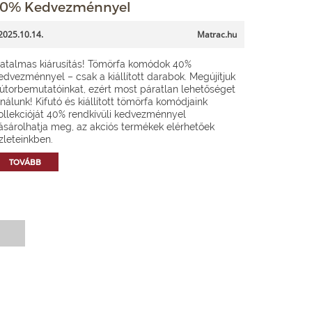
0% Kedvezménnyel
2025.10.14.
Matrac.hu
atalmas kiárusítás! Tömörfa komódok 40%
edvezménnyel – csak a kiállított darabok. Megújítjuk
útorbemutatóinkat, ezért most páratlan lehetőséget
ínálunk! Kifutó és kiállított tömörfa komódjaink
ollekcióját 40% rendkívüli kedvezménnyel
ásárolhatja meg, az akciós termékek elérhetőek
zleteinkben.
TOVÁBB
Hírlevél feliratkozás