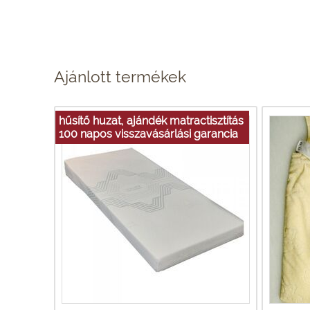
Ajánlott termékek
hűsítő huzat, ajándék matractisztítás
100 napos visszavásárlási garancia