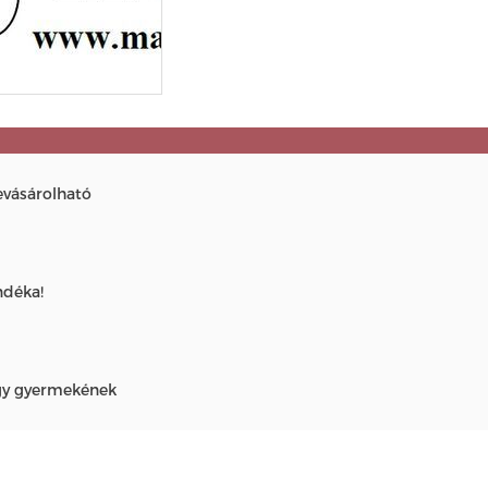
evásárolható
ndéka!
agy gyermekének