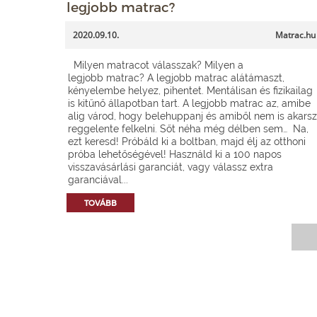
legjobb matrac?
2020.09.10.
Matrac.hu
Milyen matracot válasszak? Milyen a
legjobb matrac? A legjobb matrac alátámaszt,
kényelembe helyez, pihentet. Mentálisan és fizikailag
is kitűnő állapotban tart. A legjobb matrac az, amibe
alig várod, hogy belehuppanj és amiből nem is akarsz
reggelente felkelni. Sőt néha még délben sem… Na,
ezt keresd! Próbáld ki a boltban, majd élj az otthoni
próba lehetőségével! Használd ki a 100 napos
visszavásárlási garanciát, vagy válassz extra
garanciával...
TOVÁBB
Matrac.hu –
Matrac boltok