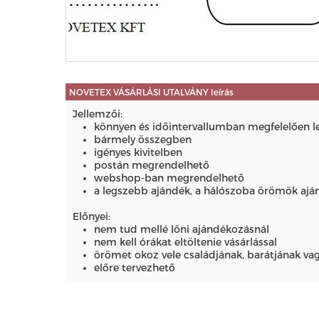
NOVETEX VÁSÁRLÁSI UTALVÁNY leírás
Jellemzői:
könnyen és időintervallumban megfelelően l
bármely összegben
igényes kivitelben
postán megrendelhető
webshop-ban megrendelhető
a legszebb ajándék, a hálószoba örömök ajá
Előnyei:
nem tud mellé lőni ajándékozásnál
nem kell órákat eltöltenie vásárlással
örömet okoz vele családjának, barátjának v
előre tervezhető