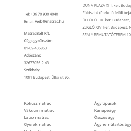
Ügyfélszolgálat
DUNA PLAZA XIII. ker. Budape
Földszint (Parkoló felőli bejá
Tel:
+36 70 930 4040
ÜLLŐI ÚT IX. ker. Budapest, Ü
Email:
web@matrac.hu
ZUGLÓ XIV. ker. Budapest, Na
MatracBolt Kft.
SEALY BEMUTATÓTEREM 1091
Cégjegyzékszám:
01-09-436863
Adószám:
32677056-2-43
Székhely:
1091 Budapest, Üllői út 95.
Matracok
Ágyak
Kókuszmatrac
Ágy típusok
Vákuum matrac
Kanapéágy
Latex matrac
Összes ágy
Gyerekmatrac
Ágyneműtartós ág