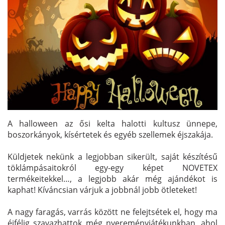
A halloween az ősi kelta halotti kultusz ünnepe,
boszorkányok, kísértetek és egyéb szellemek éjszakája.
Küldjetek nekünk a legjobban sikerült, saját készítésű
töklámpásaitokról egy-egy képet NOVETEX
termékeitekkel…, a legjobb akár még ajándékot is
kaphat! Kíváncsian várjuk a jobbnál jobb ötleteket!
A nagy faragás, varrás között ne felejtsétek el, hogy ma
éjfélig szavazhattok még nyereményjátékunkban, ahol