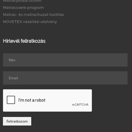
Matracpróba otthon
Matraccsere program
Matrac- és matrachuzat tisztítás
NOVETEX vásárlási utalvány
Hírlevél feliratkozás