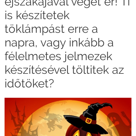
éjszakájával véget ér! Ti
is készítetek
töklámpást erre a
napra, vagy inkább a
félelmetes jelmezek
készítésével töltitek az
időtöket?