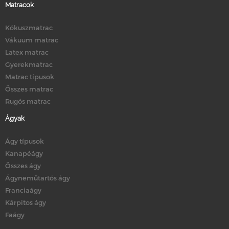
Matracok
Kókuszmatrac
Vákuum matrac
Latex matrac
Gyerekmatrac
Matrac típusok
Összes matrac
Rugós matrac
Ágyak
Ágy típusok
Kanapéágy
Összes ágy
Ágyneműtartós ágy
Franciaágy
Kárpitos ágy
Faágy