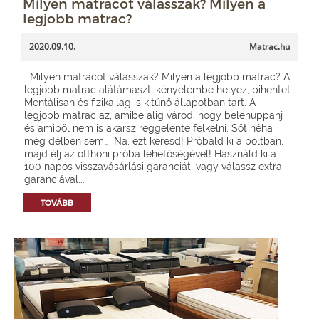
Milyen matracot válasszak? Milyen a
legjobb matrac?
2020.09.10.
Matrac.hu
Milyen matracot válasszak? Milyen a legjobb matrac? A
legjobb matrac alátámaszt, kényelembe helyez, pihentet.
Mentálisan és fizikailag is kitűnő állapotban tart. A
legjobb matrac az, amibe alig várod, hogy belehuppanj
és amiből nem is akarsz reggelente felkelni. Sőt néha
még délben sem… Na, ezt keresd! Próbáld ki a boltban,
majd élj az otthoni próba lehetőségével! Használd ki a
100 napos visszavásárlási garanciát, vagy válassz extra
garanciával...
TOVÁBB