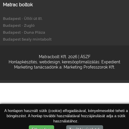
Matrac boltok
Budapest - Üllői út 81.
Budapest - Zugló
Budapest - Duna Pláza
Budapest Sealy mintabolt
Matracbolt Kft. 2026 |
ÁSZF
Honlapkészítés
,
webdesign
,
keresőoptimalizálás
:
Expedient
Marketing tanácsadónk a:
Marketing Professzorok Kft.
A honlapon használt sütik (cookie) elfogadásával, kényelmesebbé teheti a
böngészést. A honlap további használatával hozzájárulását adja a sütik
használatához.