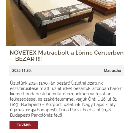
NOVETEX Matracbolt a Lőrinc Centerben
-- BEZÁRT!!!
2025.11.30.
Matrac.hu
Üzletünk 2025.11.30.-án bezárt! Üzlethálózatunk
észszerűsítése miatt üzletünket bezártuk, azonban három
kiemelt budapesti bemutatótermünkben változatlan
lelkesedéssel és szakértelemmel várjuk Önt: Üllői út 81.
(1091 Budapest) – Központi üzletünk, Nagy Lajos király
útja 127. (1149 Budapest), Duna Pláza, Földszint (1138
Budapest) Parkolóház felől
TOVÁBB