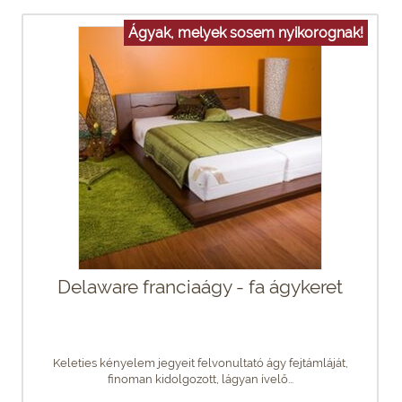
Ágyak, melyek sosem nyikorognak!
Delaware franciaágy - fa ágykeret
Keleties kényelem jegyeit felvonultató ágy fejtámláját,
finoman kidolgozott, lágyan ívelő...