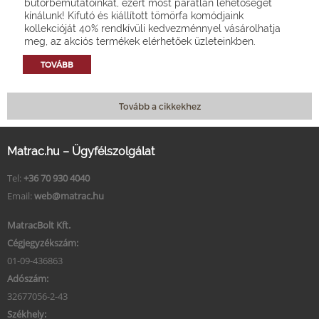
bútorbemutatóinkat, ezért most páratlan lehetőséget
kínálunk! Kifutó és kiállított tömörfa komódjaink
kollekcióját 40% rendkívüli kedvezménnyel vásárolhatja
meg, az akciós termékek elérhetőek üzleteinkben.
TOVÁBB
Tovább a cikkekhez
Matrac.hu – Ügyfélszolgálat
Tel:
+36 70 930 4040
Email:
web@matrac.hu
MatracBolt Kft.
Cégjegyzékszám:
01-09-436863
Adószám:
32677056-2-43
Székhely: