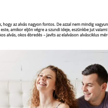
, hogy az alvás nagyon fontos. De azzal nem mindig vagyunk
este, amikor eljön végre a szundi ideje, eszünkbe jut vala
kos alvás, okos ébredés – Javíts az elalváson alvásciklus mé