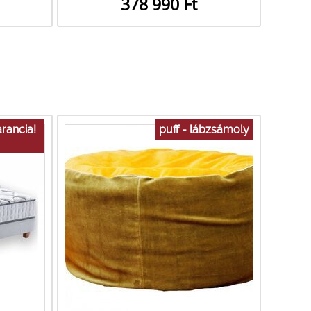
378 990 Ft
rancia!
puff - lábzsámoly