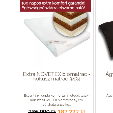
100 napos extra komfort garancia!
Egészségpénztárra elszámolható!
Extra NOVETEX biomatrac -
Ág
kókusz matrac 3434
Extra 3434, dupla komfortú, 4 rétegű, latex-
Ágyb
kókusz NOVETEX biomatrac 15 cm,
súlyhatára 110 kg...
236 990 Ft
187 222 Ft