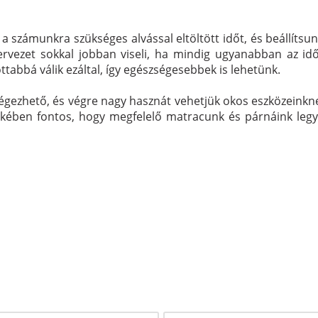
k a számunkra szükséges alvással eltöltött időt, és beállíts
zervezet sokkal jobban viseli, ha mindig ugyanabban az id
tabbá válik ezáltal, így egészségesebbek is lehetünk.
égezhető, és végre nagy hasznát vehetjük okos eszközeinkne
ében fontos, hogy megfelelő matracunk és párnáink legye