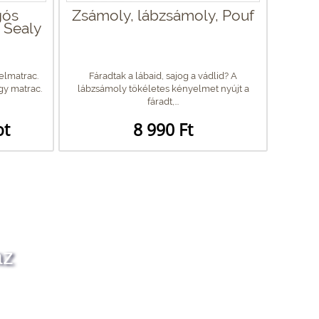
gós
Zsámoly, lábzsámoly, Pouf
- Sealy
elmatrac.
Fáradtak a lábaid, sajog a vádlid? A
gy matrac.
lábzsámoly tökéletes kényelmet nyújt a
fáradt,...
ot
8 990 Ft
az