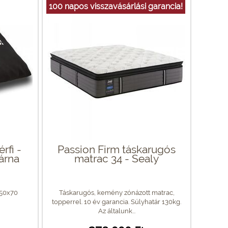
100 napos visszavásárlási garancia!
rfi -
Passion Firm táskarugós
árna
matrac 34 - Sealy
 50x70
Táskarugós, kemény zónázott matrac,
topperrel. 10 év garancia. Súlyhatár 130kg.
Az általunk...