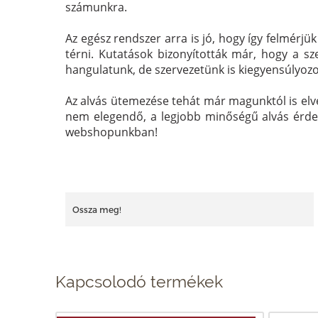
számunkra.
Az egész rendszer arra is jó, hogy így felmérjü
térni. Kutatások bizonyították már, hogy a s
hangulatunk, de szervezetünk is kiegyensúlyozot
Az alvás ütemezése tehát már magunktól is elv
nem elegendő, a legjobb minőségű alvás érdek
webshopunkban!
Ossza meg!
Kapcsolodó termékek