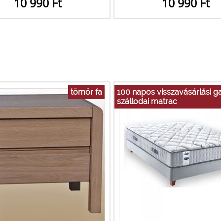
10 990 Ft
10 990 Ft
tömör fa
100 napos visszavásárlási ga
szállodai matrac