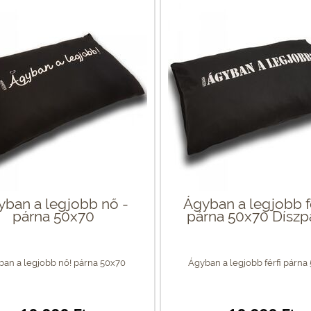
yban a legjobb nő -
Ágyban a legjobb fé
párna 50x70
párna 50x70 Díszp
an a legjobb nő! párna 50x70
Ágyban a legjobb férfi párna