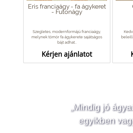
Eris franciaágy - fa ágykeret
- Futonágy
Szegletes, modernformájú franciaágy,
Kedvé
melynek tömör fa ágykerete sajátságos
beleil
bájt adhat...
Kérjen ajánlatot
„Mindig jó ágya
egyikben vag