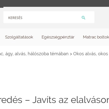
Szolgáltatások
Egészségpénztár
Matrac bolto
c, ágy, alvás, hálószoba témában
>
Okos alvás, okos 
edés – Javíts az elalváso