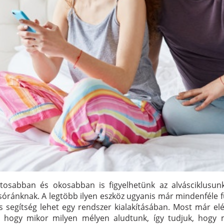
tosabban és okosabban is figyelhetünk az alvásciklusun
sóránknak. A legtöbb ilyen eszköz ugyanis már mindenféle f
s segítség lehet egy rendszer kialakításában. Most már el
, hogy mikor milyen mélyen aludtunk, így tudjuk, hogy 