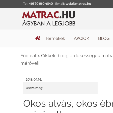
Tel:
+36 70 930 4040
Email:
web@matrac.hu
Termékek
AKCIÓK
BLOG
Főoldal
>
Cikkek, blog, érdekességek matra
mérővel!
2018.04.16.
Ossza meg!
Okos alvás, okos ébr