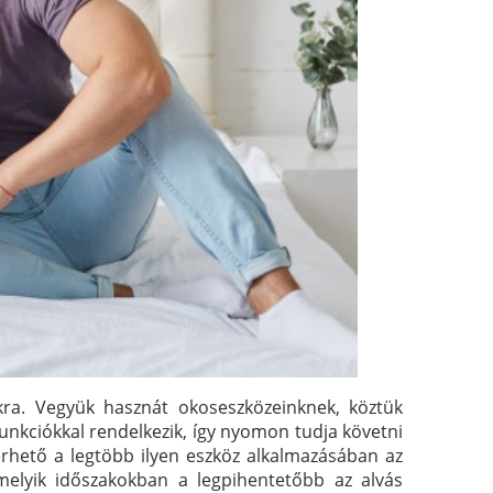
kra. Vegyük hasznát okoseszközeinknek, köztük
unkciókkal rendelkezik, így nyomon tudja követni
érhető a legtöbb ilyen eszköz alkalmazásában az
melyik időszakokban a legpihentetőbb az alvás