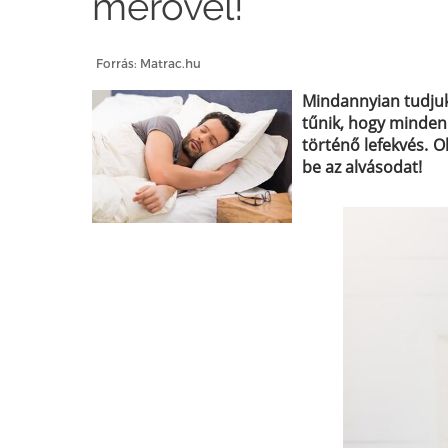
mérővel!
Forrás: Matrac.hu
Mindannyian tudjuk
tűnik, hogy minden 
történő lefekvés. O
be az alvásodat!