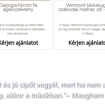
Georgia tömör fa
Vermont táskaru
éjjeliszekrény
szállodai matrac 28 
re kiválaszthatja az otthonába
A Sealy Vermont táskarugós hot
lő arculatot, amelyet a számtalan
130 kg súlyhatár 28 cm magas, lá
színvariációval...
A Sealy...
Kérjen ajánlatot
Kérjen ajánlat
t és jó cipőt vegyél, mert ha nem 
y, akkor a másikban.”– Maugham