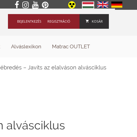
BEJELENTKEZÉS
REGISZTRÁCIÓ
KOSÁR
k
Alváslexikon
Matrac OUTLET
ébredés – Javíts az elalváson alvásciklus
n alvásciklus