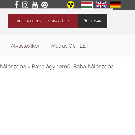
BEJELENTKEZÉS
REGISZTRÁCIÓ
KOSÁR
k
Alváslexikon
Matrac OUTLET
 hálószoba
>
Baba ágynemű, Baba hálószoba