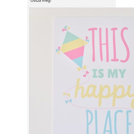
Ossza meg!