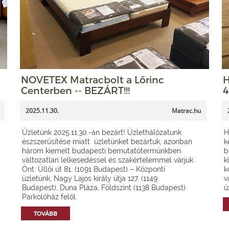
NOVETEX Matracbolt a Lőrinc
H
Centerben -- BEZÁRT!!!
4
2025.11.30.
Matrac.hu
Üzletünk 2025.11.30.-án bezárt! Üzlethálózatunk
H
észszerűsítése miatt üzletünket bezártuk, azonban
k
három kiemelt budapesti bemutatótermünkben
b
változatlan lelkesedéssel és szakértelemmel várjuk
k
Önt: Üllői út 81. (1091 Budapest) – Központi
k
üzletünk, Nagy Lajos király útja 127. (1149
v
Budapest), Duna Pláza, Földszint (1138 Budapest)
ü
Parkolóház felől
TOVÁBB