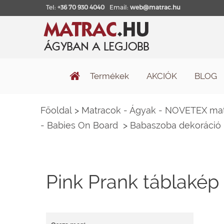
Tel:
+36 70 930 4040
Email:
web@matrac.hu
Termékek
AKCIÓK
BLOG
Főoldal
>
Matracok - Ágyak - NOVETEX matr
- Babies On Board
>
Babaszoba dekoráció 
Pink Prank táblakép