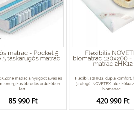
ós matrac - Pocket 5
Flexibilis NOVE
 5 táskarugós matrac
biomatrac 120x200 -
matrac 2HK12
 5 Zone matrac a nyugodt alvás és
Flexibilis 2HK12, dupla komfort, h
ent energikus ébredés érdekében
3 rétegű, NOVETEX latex kókus
lett...
biomatrac,...
85 990 Ft
420 990 Ft