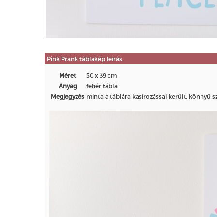
Pink Prank táblakép leírás
Méret
50 x 39 cm
Anyag
fehér tábla
Megjegyzés
minta a táblára kasírozással került, könnyű 