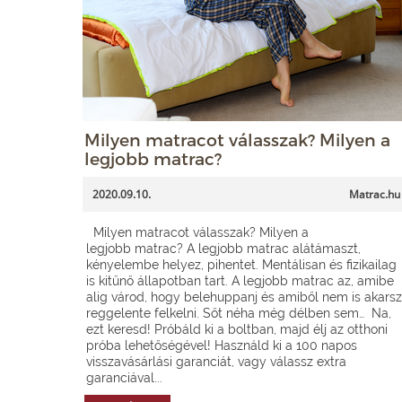
Milyen matracot válasszak? Milyen a
legjobb matrac?
2020.09.10.
Matrac.hu
Milyen matracot válasszak? Milyen a
legjobb matrac? A legjobb matrac alátámaszt,
kényelembe helyez, pihentet. Mentálisan és fizikailag
is kitűnő állapotban tart. A legjobb matrac az, amibe
alig várod, hogy belehuppanj és amiből nem is akarsz
reggelente felkelni. Sőt néha még délben sem… Na,
ezt keresd! Próbáld ki a boltban, majd élj az otthoni
próba lehetőségével! Használd ki a 100 napos
visszavásárlási garanciát, vagy válassz extra
garanciával...