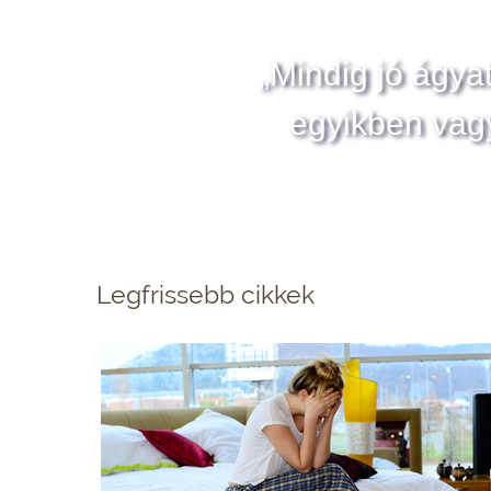
„Mindig jó ágya
egyikben vag
Legfrissebb cikkek