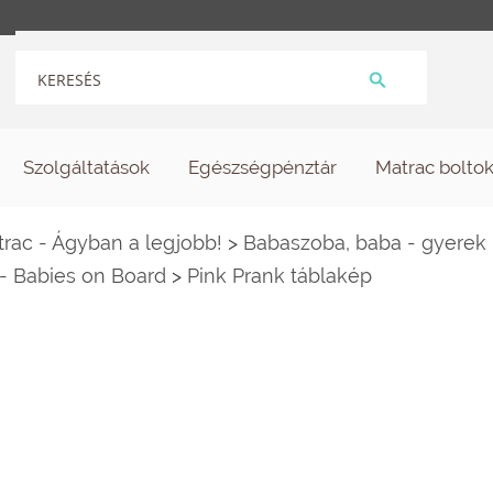
Szolgáltatások
Egészségpénztár
Matrac bolto
ac - Ágyban a legjobb!
>
Babaszoba, baba - gyerek
- Babies on Board
>
Pink Prank táblakép