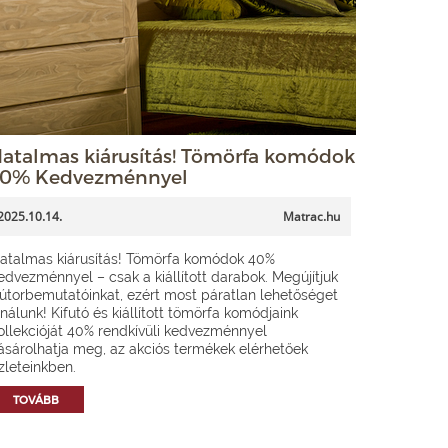
atalmas kiárusítás! Tömörfa komódok
0% Kedvezménnyel
2025.10.14.
Matrac.hu
atalmas kiárusítás! Tömörfa komódok 40%
edvezménnyel – csak a kiállított darabok. Megújítjuk
útorbemutatóinkat, ezért most páratlan lehetőséget
ínálunk! Kifutó és kiállított tömörfa komódjaink
ollekcióját 40% rendkívüli kedvezménnyel
ásárolhatja meg, az akciós termékek elérhetőek
zleteinkben.
TOVÁBB