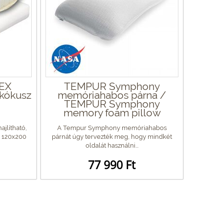
TEX
TEMPUR Symphony
 kókusz
memóriahabos párna /
TEMPUR Symphony
memory foam pillow
ajlítható,
A Tempur Symphony memóriahabos
z 120x200
párnát úgy tervezték meg, hogy mindkét
oldalát használni...
77 990 Ft