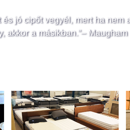
t és jó cipőt vegyél, mert ha nem 
y, akkor a másikban.”– Maugham