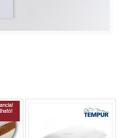
ancia!
ható!