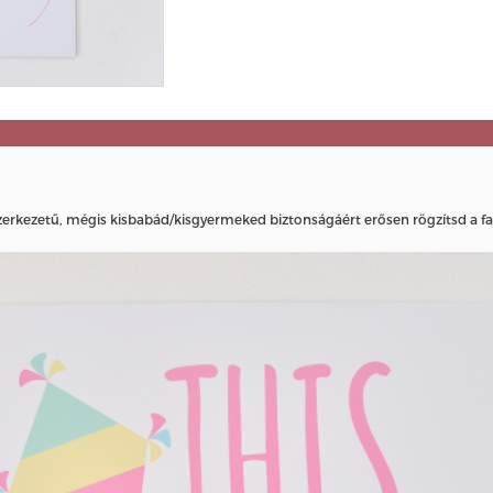
szerkezetű, mégis kisbabád/kisgyermeked biztonságáért erősen rögzítsd a fa