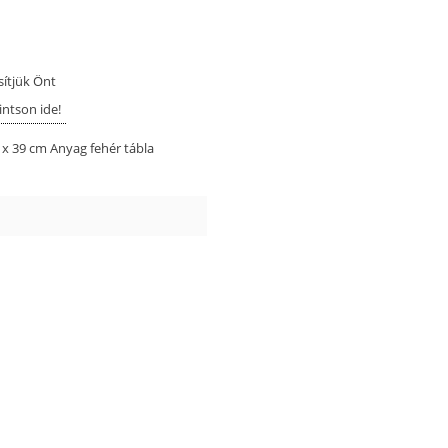
sítjük Önt
intson ide!
0 x 39 cm Anyag fehér tábla