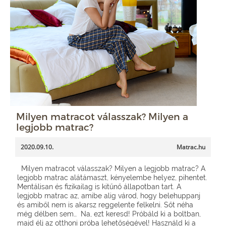
Milyen matracot válasszak? Milyen a
legjobb matrac?
2020.09.10.
Matrac.hu
Milyen matracot válasszak? Milyen a legjobb matrac? A
legjobb matrac alátámaszt, kényelembe helyez, pihentet.
Mentálisan és fizikailag is kitűnő állapotban tart. A
legjobb matrac az, amibe alig várod, hogy belehuppanj
és amiből nem is akarsz reggelente felkelni. Sőt néha
még délben sem… Na, ezt keresd! Próbáld ki a boltban,
majd élj az otthoni próba lehetőségével! Használd ki a