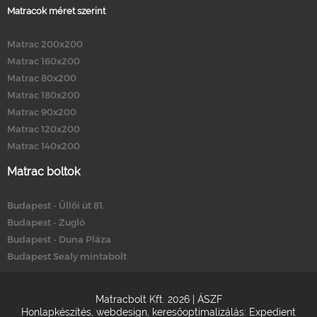
Matracok méret szerint
Matrac 200x200
Matrac 160x200
Matrac 80x200
Matrac 180x200
Matrac 90x200
Matrac 120x200
Matrac 140x200
Matrac boltok
Budapest - Üllői út 81.
Budapest - Zugló
Budapest - Duna Pláza
Budapest Sealy mintabolt
Matracbolt Kft. 2026 |
ÁSZF
Honlapkészítés
,
webdesign
,
keresőoptimalizálás
:
Expedient