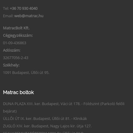
Tel:
+36 70 930 4040
Email:
web@matrac.hu
MatracBolt Kft.
Cégjegyzékszám:
01-09-436863
Adószám:
32677056-2-43
Székhely:
1091 Budapest, Üllői út 95.
Matrac boltok
DUNA PLAZA XIII. ker. Budapest, Váci út 178. - Földszint (Parkoló felőli
bejárat)
ÜLLŐI ÚT IX. ker. Budapest, Üllői út 81. - Klinikák
ZUGLÓ XIV. ker. Budapest, Nagy Lajos kir. útja 127.