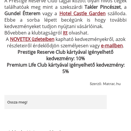
A Prestige Reserve Club tagjai között olyan nívós cégek
találhatóak meg mint a szekszárdi
Takler Pincészet
, a
Gundel Étterem
vagy a
Hotel Castle Garden
szálloda.
Ebbe a sorba lépett becégünk is hogy további
kedvezményeket tudjon nyújtani vásárlóinak.
Bővebben a klubtagságról
itt
olvashat.
A
NOVETEX üzleteiben
kapható kedvezményekről, azok
részleteiről érdeklődjön személyesen vagy
e-mailben
.
Prestige Reserve Club kártyával igényelhető
kedvezmény: 10%
Premium Life Club kártyával igényelhető kedvezmény:
5%
Szerző: Matrac.hu
Ossza meg!