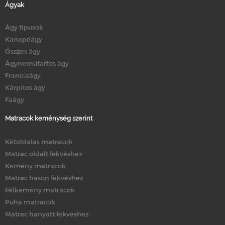
Ágyak
Ágy típusok
Kanapéágy
Összes ágy
Ágyneműtartós ágy
Franciaágy
Kárpitos ágy
Faágy
Matracok keménység szerint
Kétoldalas matracok
Matrac oldalt fekvéshez
Kemény matracok
Matrac hason fekvéshez
Félkemény matracok
Puha matracok
Matrac hanyatt fekvéshez