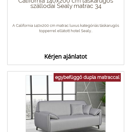
California 140x200 cm táskarugós
szállodai Sealy matrac 34
A California 140x200 cm matrac luxus kategóriás táskarugós
topperrel ellátott hotel Sealy...
Kérjen ajánlatot
egybefüggő dupla matraccal