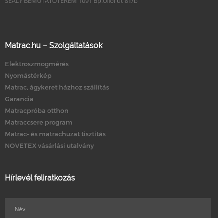
SEALY BEMUTATÓTEREM 1091 Bp.Üllői út 81/b
Matrac.hu – Szolgáltatások
Elektroszmogmérés
Nyomástérkép
Matrac, ágykeret házhoz szállítás
Garancia
Matracpróba otthon
Matraccsere program
Matrac- és matrachuzat tisztítás
NOVETEX vásárlási utalvány
Hírlevél feliratkozás