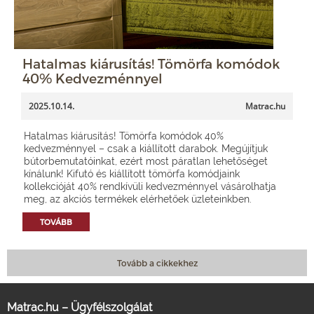
Hatalmas kiárusítás! Tömörfa komódok
40% Kedvezménnyel
2025.10.14.
Matrac.hu
Hatalmas kiárusítás! Tömörfa komódok 40%
kedvezménnyel – csak a kiállított darabok. Megújítjuk
bútorbemutatóinkat, ezért most páratlan lehetőséget
kínálunk! Kifutó és kiállított tömörfa komódjaink
kollekcióját 40% rendkívüli kedvezménnyel vásárolhatja
meg, az akciós termékek elérhetőek üzleteinkben.
TOVÁBB
Tovább a cikkekhez
Matrac.hu – Ügyfélszolgálat