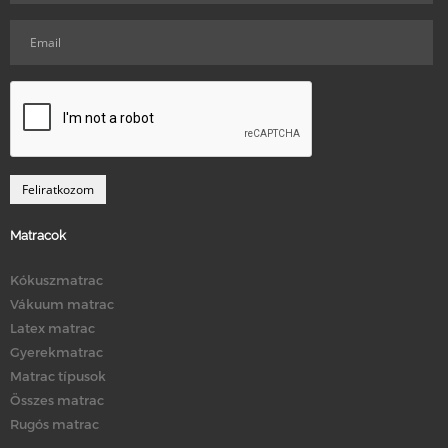
Matracok
Kókuszmatrac
Vákuum matrac
Latex matrac
Gyerekmatrac
Matrac típusok
Összes matrac
Rugós matrac