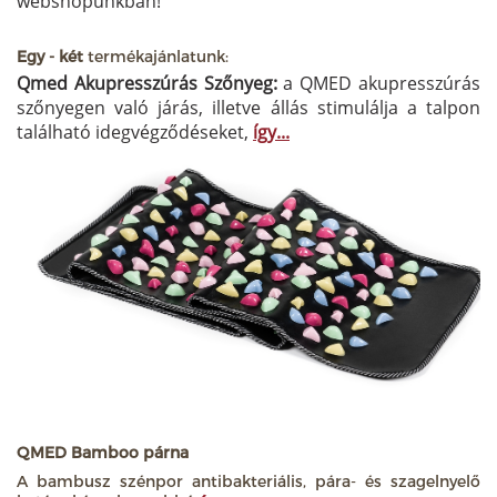
webshopunkban!
Egy - két
termékajánlatunk:
Qmed Akupresszúrás Szőnyeg:
a QMED akupresszúrás
szőnyegen való járás, illetve állás stimulálja a talpon
található idegvégződéseket,
így...
QMED Bamboo párna
A bambusz szénpor antibakteriális, pára- és szagelnyelő