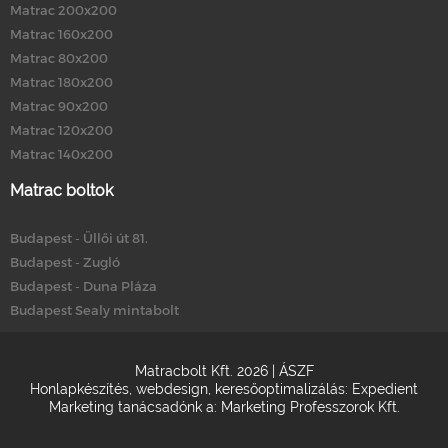
Matrac 200x200
Matrac 160x200
Matrac 80x200
Matrac 180x200
Matrac 90x200
Matrac 120x200
Matrac 140x200
Matrac boltok
Budapest - Üllői út 81.
Budapest - Zugló
Budapest - Duna Pláza
Budapest Sealy mintabolt
Matracbolt Kft. 2026 |
ÁSZF
Honlapkészítés
,
webdesign
,
keresőoptimalizálás
:
Expedient
Marketing tanácsadónk a:
Marketing Professzorok Kft.