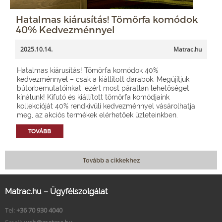
Hatalmas kiárusítás! Tömörfa komódok
40% Kedvezménnyel
2025.10.14.
Matrac.hu
Hatalmas kiárusítás! Tömörfa komódok 40%
kedvezménnyel – csak a kiállított darabok. Megújítjuk
bútorbemutatóinkat, ezért most páratlan lehetőséget
kínálunk! Kifutó és kiállított tömörfa komódjaink
kollekcióját 40% rendkívüli kedvezménnyel vásárolhatja
meg, az akciós termékek elérhetőek üzleteinkben.
TOVÁBB
Tovább a cikkekhez
Matrac.hu – Ügyfélszolgálat
Tel:
+36 70 930 4040