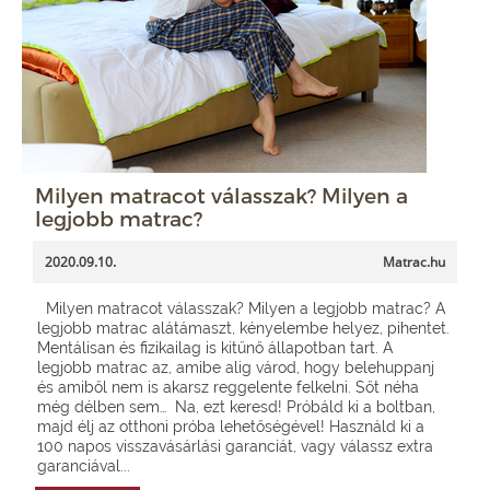
Milyen matracot válasszak? Milyen a
legjobb matrac?
2020.09.10.
Matrac.hu
Milyen matracot válasszak? Milyen a legjobb matrac? A
legjobb matrac alátámaszt, kényelembe helyez, pihentet.
Mentálisan és fizikailag is kitűnő állapotban tart. A
legjobb matrac az, amibe alig várod, hogy belehuppanj
és amiből nem is akarsz reggelente felkelni. Sőt néha
még délben sem… Na, ezt keresd! Próbáld ki a boltban,
majd élj az otthoni próba lehetőségével! Használd ki a
100 napos visszavásárlási garanciát, vagy válassz extra
garanciával...