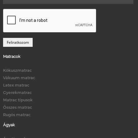
Matracok
Kókuszmatrac
Vákuum matrac
Latex matrac
Gyerekmatrac
Matrac típusok
Összes matrac
Rugós matrac
Ágyak