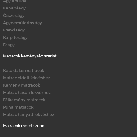
Ágy típusok
Kanapéágy
Összes ágy
Ágyneműtartós ágy
Franciaágy
Kárpitos ágy
Faágy
Matracok keménység szerint
Kétoldalas matracok
Matrac oldalt fekvéshez
Kemény matracok
Matrac hason fekvéshez
Félkemény matracok
Puha matracok
Matrac hanyatt fekvéshez
Matracok méret szerint