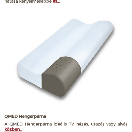
hatása kényelmesebbé
és...
QMED Hengerpárna
A QMED Hengerpárna ideális TV nézés, utazás vagy alvás
közben...