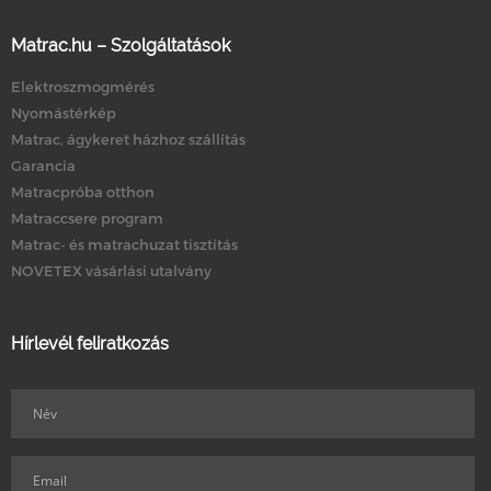
Matrac.hu – Szolgáltatások
Elektroszmogmérés
Nyomástérkép
Matrac, ágykeret házhoz szállítás
Garancia
Matracpróba otthon
Matraccsere program
Matrac- és matrachuzat tisztítás
NOVETEX vásárlási utalvány
Hírlevél feliratkozás