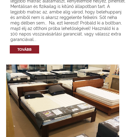
legjobb matrac alátámaszt, kényelembe helyez, pihentet.
Mentálisan és fizikailag is kitűnő állapotban tart. A
legjobb matrac az, amibe alig várod, hogy belehuppanj
és amiből nem is akarsz reggelente felkelni. Sőt néha
még délben sem… Na, ezt keresd! Próbáld ki a boltban,
majd élj az otthoni próba lehetőségével! Használd ki a
100 napos visszavásárlási garanciát, vagy válassz extra
garanciával...
TOVÁBB