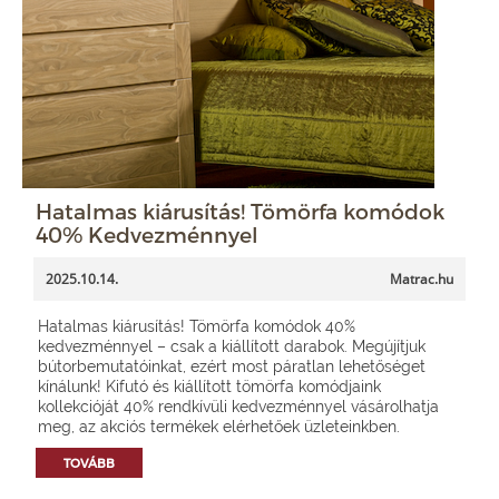
Hatalmas kiárusítás! Tömörfa komódok
40% Kedvezménnyel
2025.10.14.
Matrac.hu
Hatalmas kiárusítás! Tömörfa komódok 40%
kedvezménnyel – csak a kiállított darabok. Megújítjuk
bútorbemutatóinkat, ezért most páratlan lehetőséget
kínálunk! Kifutó és kiállított tömörfa komódjaink
kollekcióját 40% rendkívüli kedvezménnyel vásárolhatja
meg, az akciós termékek elérhetőek üzleteinkben.
TOVÁBB