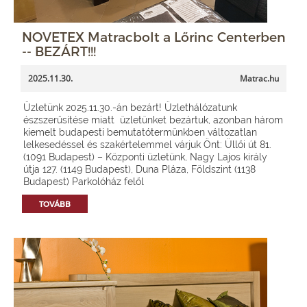
NOVETEX Matracbolt a Lőrinc Centerben
-- BEZÁRT!!!
2025.11.30.
Matrac.hu
Üzletünk 2025.11.30.-án bezárt! Üzlethálózatunk
észszerűsítése miatt üzletünket bezártuk, azonban három
kiemelt budapesti bemutatótermünkben változatlan
lelkesedéssel és szakértelemmel várjuk Önt: Üllői út 81.
(1091 Budapest) – Központi üzletünk, Nagy Lajos király
útja 127. (1149 Budapest), Duna Pláza, Földszint (1138
Budapest) Parkolóház felől
TOVÁBB