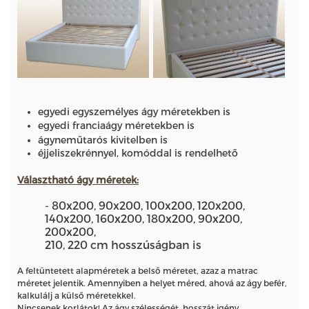
egyedi egyszemélyes ágy méretekben is
egyedi franciaágy méretekben is
ágyneműtarós kivitelben is
éjjeliszekrénnyel, komóddal is rendelhető
Választható ágy méretek
:
- 80x200, 90x200, 100x200, 120x200,
140x200, 160x200, 180x200, 90x200,
200x200,
210, 220 cm hosszúságban is
A feltüntetett alapméretek a belső méretet, azaz a matrac
méretet jelentik. Amennyiben a helyet méred, ahová az ágy befér,
kalkulálj a külső méretekkel.
Nincsenek korlátok! Az ágy szélességét, hosszát igény