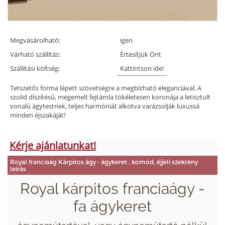
Megvásárolható:
igen
Várható szállítás:
Értesítjük Önt
Szállítási költség:
Kattintson ide!
Tetszetős forma lépett szövetségre a megbízható eleganciával. A
szolid díszítésű, megemelt fejtámla tökéletesen koronája a letisztult
vonalú ágytestnek, teljes harmóniát alkotva varázsolják luxussá
minden éjszakáját!
Kérje ajánlatunkat!
Royal franciaág Kárpitos ágy - ágykeret , komód, éjjeli szekrény
leírás
Royal kárpitos franciaágy -
fa ágykeret