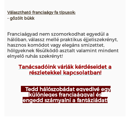
Választható franciaágy
fa típusok:
- gőzölt bükk
Franciaágyad nem szomorkodhat egyedül a
hálóban, válassz mellé praktikus éjjeliszekrényt,
hasznos komódot vagy elegáns smizettet,
hölgyeknek fésülködő asztalt valamint mindent
elnyelő ruhás szekrényt!
Tanácsadóink
várják kérdéseidet a
részletekkel kapcsolatban!
Tedd hálószobádat egyedivé egy
különleges franciaággyal és
engedd szárnyalni a fantáziádat!