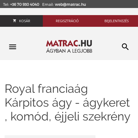
Tel:
+36 70 930 4040
Email:
web@matrac.hu
KOSÁR
REGISZTRÁCIÓ
BEJELENTKEZÉS
Royal franciaág
Kárpitos ágy - ágykeret
, komód, éjjeli szekrény