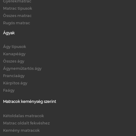
Gyerekmatrac
Matrac típusok
Összes matrac
Rugós matrac
Ágyak
Ágy típusok
Kanapéágy
Összes ágy
Ágyneműtartós ágy
Franciaágy
Kárpitos ágy
Faágy
Matracok keménység szerint
Kétoldalas matracok
Matrac oldalt fekvéshez
Kemény matracok