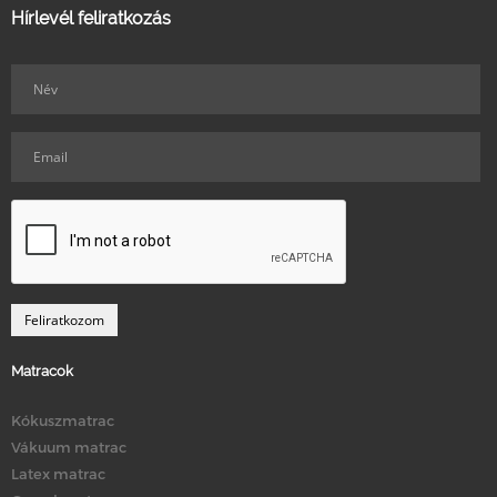
Hírlevél feliratkozás
Matracok
Kókuszmatrac
Vákuum matrac
Latex matrac