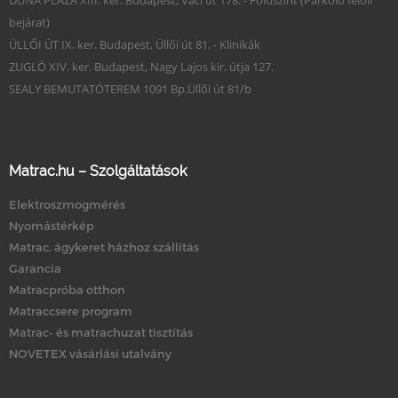
DUNA PLAZA XIII. ker. Budapest, Váci út 178. - Földszint (Parkoló felőli
bejárat)
ÜLLŐI ÚT IX. ker. Budapest, Üllői út 81. - Klinikák
ZUGLÓ XIV. ker. Budapest, Nagy Lajos kir. útja 127.
SEALY BEMUTATÓTEREM 1091 Bp.Üllői út 81/b
Matrac.hu – Szolgáltatások
Elektroszmogmérés
Nyomástérkép
Matrac, ágykeret házhoz szállítás
Garancia
Matracpróba otthon
Matraccsere program
Matrac- és matrachuzat tisztítás
NOVETEX vásárlási utalvány