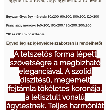
ágyneműtartóval, vagy ágyneműtartó nélkül
Egyszemélyes ágy méretek: 80x200, 90x200, 100x200, 120x200
Franciaágy méretek: 140x200, 160x200, 180x200, 200x200
210 és 220 cm hosszban is
Egyedileg, az igényeidre szabottan is rendelhető!
A tetszetős forma lépett
szövetségre a megbízható
eleganciával. A szolíd
díszítésű, megemelt
fejtámla tökéletes koronája,
a letisztult vonalú
ágytestnek. Teljes harmóniát