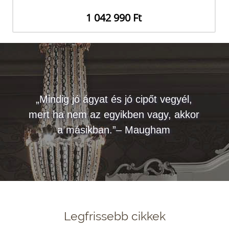
1 042 990 Ft
„Mindig jó ágyat és jó cipőt vegyél,
mert ha nem az egyikben vagy, akkor
a másikban.”– Maugham
Legfrissebb cikkek