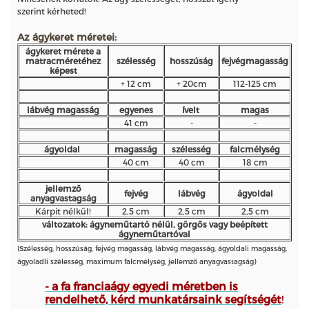
szerint kérheted!
Az ágykeret méretei:
ágykeret mérete a
matracméretéhez
szélesség
hosszúság
fejvégmagasság
képest
+ 12 cm
+ 20cm
112-125 cm
lábvég magasság
egyenes
ívelt
magas
41 cm
-
-
ágyoldal
magasság
szélesség
falcmélység
40 cm
40 cm
18 cm
jellemző
fejvég
lábvég
ágyoldal
anyagvastagság
Kárpit nélkül!
2,5 cm
2,5 cm
2,5 cm
változatok: ágyneműtartó nélül, görgős vagy beépített
ágyneműtartóval
(Szélesség, hosszúság, fejvég magasság, lábvég magasság, ágyoldali magasság,
ágyoladli szélesség, maximum falcmélység, jellemző anyagvastagság)
- a fa franciaágy egyedi méretben is
rendelhető, kérd munkatársaink segítségét
!