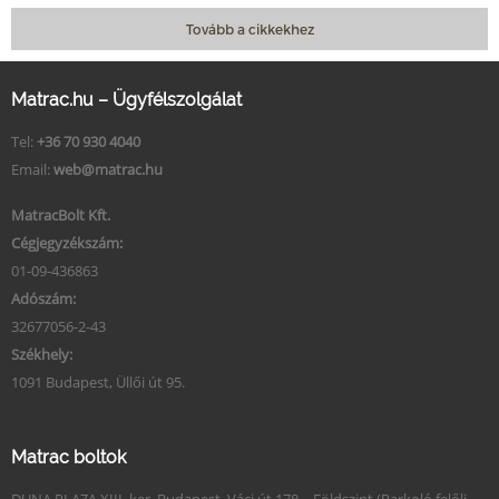
Tovább a cikkekhez
Matrac.hu – Ügyfélszolgálat
Tel:
+36 70 930 4040
Email:
web@matrac.hu
MatracBolt Kft.
Cégjegyzékszám:
01-09-436863
Adószám:
32677056-2-43
Székhely:
1091 Budapest, Üllői út 95.
Matrac boltok