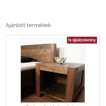
Ajánlott termékek
fa éjjeliszekrény