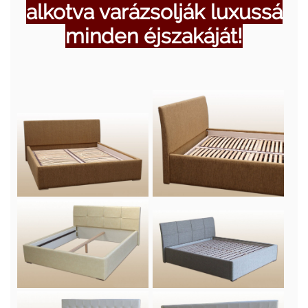
alkotva varázsolják luxussá
minden éjszakáját!