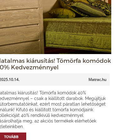
atalmas kiárusítás! Tömörfa komódok
0% Kedvezménnyel
2025.10.14.
Matrac.hu
atalmas kiárusítás! Tömörfa komódok 40%
edvezménnyel – csak a kiállított darabok. Megújítjuk
útorbemutatóinkat, ezért most páratlan lehetőséget
ínálunk! Kifutó és kiállított tömörfa komódjaink
ollekcióját 40% rendkívüli kedvezménnyel
ásárolhatja meg, az akciós termékek elérhetőek
zleteinkben.
TOVÁBB