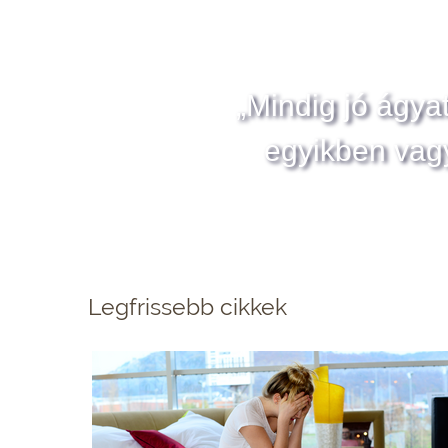
„Mindig jó ágya
egyikben vag
Legfrissebb cikkek