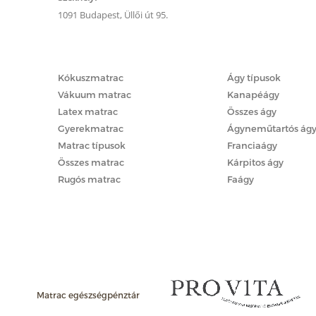
1091 Budapest, Üllői út 95.
Matracok
Ágyak
Kókuszmatrac
Ágy típusok
Vákuum matrac
Kanapéágy
Latex matrac
Összes ágy
Gyerekmatrac
Ágyneműtartós ág
Matrac típusok
Franciaágy
Összes matrac
Kárpitos ágy
Rugós matrac
Faágy
Matrac egészségpénztár