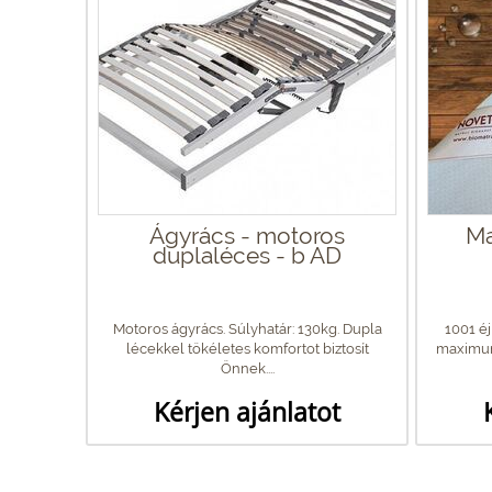
Ágyrács - motoros
Ma
duplaléces - b AD
Motoros ágyrács. Súlyhatár: 130kg. Dupla
1001 éj
lécekkel tökéletes komfortot biztosít
maximum
Önnek....
Kérjen ajánlatot