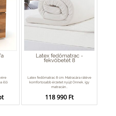
fa
Latex fedőmatrac -
fekvőbetét 8
vére
Latex fedőmatrac 8 cm. Matracára rátéve
a illő
komfortosabb érzetet nyújt Önnek, így
matracán...
ot
118 990 Ft