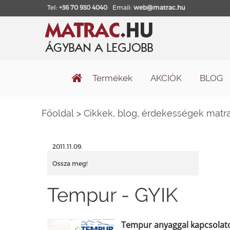
Tel:
+36 70 930 4040
Email:
web@matrac.hu
Termékek
AKCIÓK
BLOG
Főoldal
>
Cikkek, blog, érdekességek matra
2011.11.09.
Ossza meg!
Tempur - GYIK
Tempur anyaggal kapcsolato