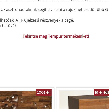
 az asztronautáknak segít elviselni a rájuk nehezedő több G-
hatóak. A TPX jelzésű részvények a cégé.
érhetővé?
Tekintse meg Tempur termékeinket!
1001 éj!
fa éjjel