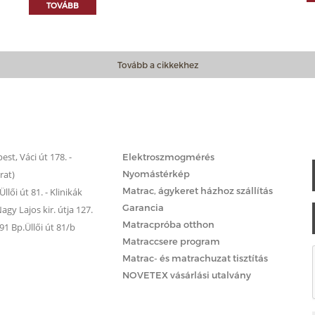
TOVÁBB
Tovább a cikkekhez
Matrac.hu – Szolgáltatások
st, Váci út 178. -
Elektroszmogmérés
rat)
Nyomástérkép
Matrac, ágykeret házhoz szállítás
llői út 81. - Klinikák
Garancia
gy Lajos kir. útja 127.
Matracpróba otthon
 Bp.Üllői út 81/b
Matraccsere program
Matrac- és matrachuzat tisztítás
NOVETEX vásárlási utalvány