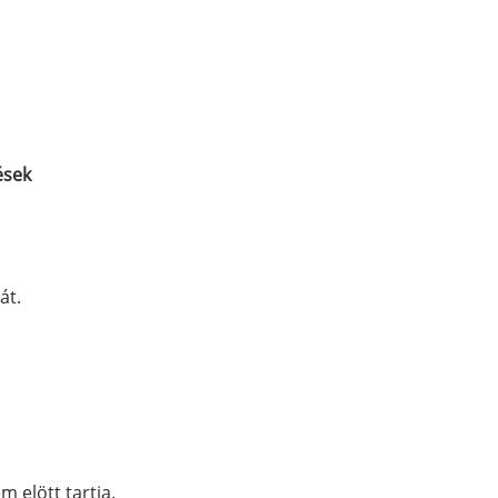
ések
át.
 elött tartja.