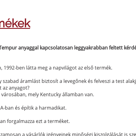
mékek
Tempur anyaggal kapcsolatosan leggyakrabban feltett kérd
n, 1992-ben látta meg a napvilágot az első termék.
 szabad áramlást biztosít a levegőnek és felveszi a test alakj
zt az anyagot?
 városában, mely Kentucky államban van.
A-ban és építik a harmadikat.
an forgalmazza ezt a terméket.
amosan a vásárlók igényeinek minőségi kiszolgálását is szem