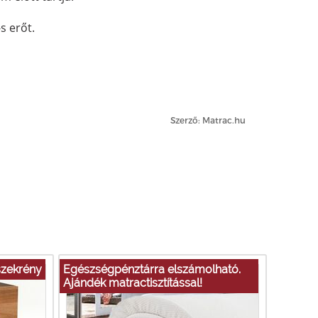
s erőt.
Szerző: Matrac.hu
iszekrény
Egészségpénztárra elszámolható.
Ajándék matractisztítással!