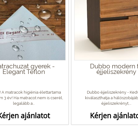
trachuzat gyerek -
Dubbo modern 
Elegant Teflon
éjjeliszekrény
! A matracok higiénia élettartama
Dubbo éjjeliszekrény - Ked
 3 év! Ha matracot nem is cserél,
kiválaszthatja a hálószobájáb
legalább a...
éjjeliszekrényt,...
Kérjen ajánlatot
Kérjen ajánlat