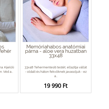
os
Memóriahabos anatómiai
fehér
párna - aloe vera huzatban
33x48
. Kijelöli
33x48 Tehermentesíti testét, ellazítja vállát
 Véd a...
- oldalt és háton fekvőknek javasoljuk - ez
a...
19 990 Ft