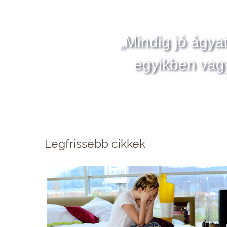
„Mindig jó ágya
egyikben vag
Legfrissebb cikkek