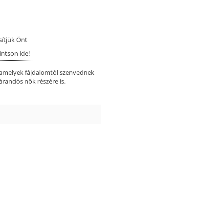
sítjük Önt
intson ide!
, amelyek fájdalomtól szenvednek
árandós nők részére is.