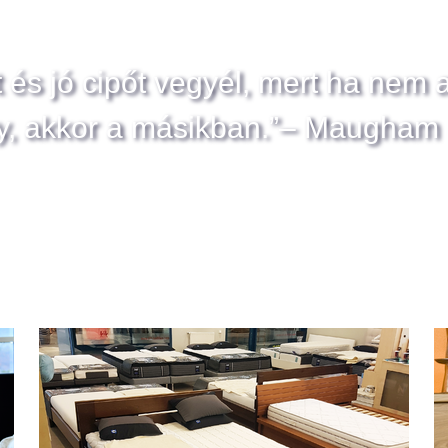
t és jó cipőt vegyél, mert ha nem 
y, akkor a másikban.”– Maugham