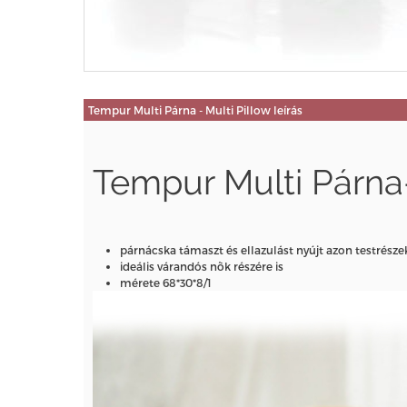
Tempur Multi Párna - Multi Pillow leírás
Tempur Multi Párna-
párnácska támaszt és ellazulást nyújt azon testrés
ideális várandós nõk részére is
mérete 68*30*8/1