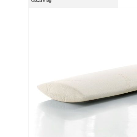
Ossza meg!