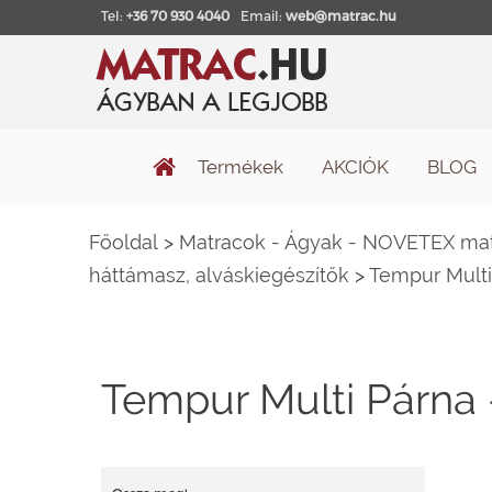
Tel:
+36 70 930 4040
Email:
web@matrac.hu
Termékek
AKCIÓK
BLOG
Főoldal
>
Matracok - Ágyak - NOVETEX matr
háttámasz, alváskiegészítők
>
Tempur Multi 
Tempur Multi Párna -