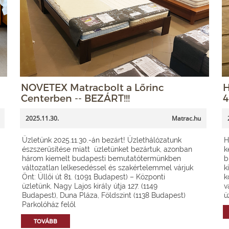
NOVETEX Matracbolt a Lőrinc
H
Centerben -- BEZÁRT!!!
4
2025.11.30.
Matrac.hu
Üzletünk 2025.11.30.-án bezárt! Üzlethálózatunk
H
észszerűsítése miatt üzletünket bezártuk, azonban
k
három kiemelt budapesti bemutatótermünkben
b
változatlan lelkesedéssel és szakértelemmel várjuk
k
Önt: Üllői út 81. (1091 Budapest) – Központi
k
üzletünk, Nagy Lajos király útja 127. (1149
v
Budapest), Duna Pláza, Földszint (1138 Budapest)
ü
Parkolóház felől
TOVÁBB