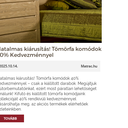
atalmas kiárusítás! Tömörfa komódok
0% Kedvezménnyel
2025.10.14.
Matrac.hu
atalmas kiárusítás! Tömörfa komódok 40%
edvezménnyel – csak a kiállított darabok. Megújítjuk
útorbemutatóinkat, ezért most páratlan lehetőséget
ínálunk! Kifutó és kiállított tömörfa komódjaink
ollekcióját 40% rendkívüli kedvezménnyel
ásárolhatja meg, az akciós termékek elérhetőek
zleteinkben.
TOVÁBB