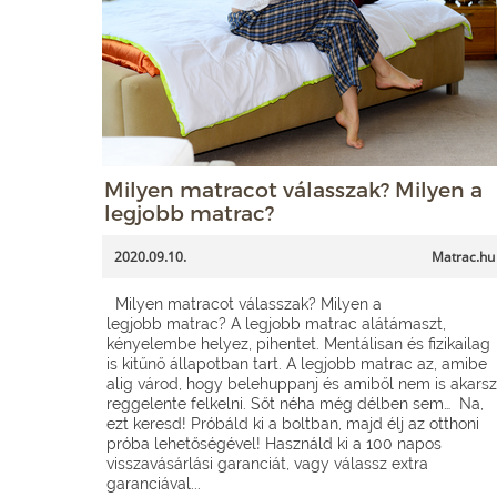
Milyen matracot válasszak? Milyen a
legjobb matrac?
2020.09.10.
Matrac.hu
Milyen matracot válasszak? Milyen a
legjobb matrac? A legjobb matrac alátámaszt,
kényelembe helyez, pihentet. Mentálisan és fizikailag
is kitűnő állapotban tart. A legjobb matrac az, amibe
alig várod, hogy belehuppanj és amiből nem is akarsz
reggelente felkelni. Sőt néha még délben sem… Na,
ezt keresd! Próbáld ki a boltban, majd élj az otthoni
próba lehetőségével! Használd ki a 100 napos
visszavásárlási garanciát, vagy válassz extra
garanciával...