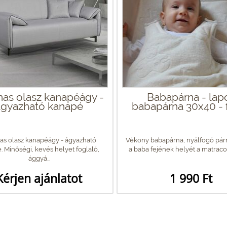
as olasz kanapéágy -
Babapárna - lap
ágyazható kanapé
babapárna 30x40 - 
s olasz kanapéágy - ágyazható
Vékony babapárna, nyálfogó párna
. Minőségi, kevés helyet foglaló,
a baba fejének helyét a matracon.
ággyá...
Kérjen ajánlatot
1 990 Ft