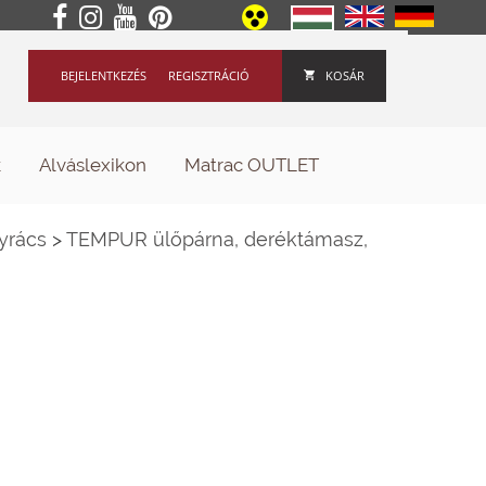
BEJELENTKEZÉS
REGISZTRÁCIÓ
KOSÁR
k
Alváslexikon
Matrac OUTLET
yrács
>
TEMPUR ülőpárna, deréktámasz,