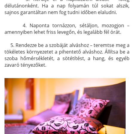
délutánonként. Ha a nap folyamán túl sokat alszik,
sajnos garantáltan nem fog tudni időben elaludni.
4. 4. Naponta tornázzon, sétáljon, mozogjon –
amennyiben lehet friss levegőn, és legalább fél órát.
. 5. Rendezze be a szobáját alváshoz – teremtse meg a
tökéletes környezetet a pihentető alváshoz. Állítsa be a
szoba hőmérsékletét, a sötétítést, a hang, és egyéb
zavaró tényezőket.