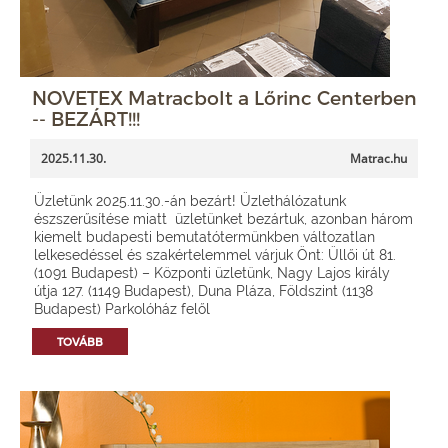
NOVETEX Matracbolt a Lőrinc Centerben
-- BEZÁRT!!!
2025.11.30.
Matrac.hu
Üzletünk 2025.11.30.-án bezárt! Üzlethálózatunk
észszerűsítése miatt üzletünket bezártuk, azonban három
kiemelt budapesti bemutatótermünkben változatlan
lelkesedéssel és szakértelemmel várjuk Önt: Üllői út 81.
(1091 Budapest) – Központi üzletünk, Nagy Lajos király
útja 127. (1149 Budapest), Duna Pláza, Földszint (1138
Budapest) Parkolóház felől
TOVÁBB