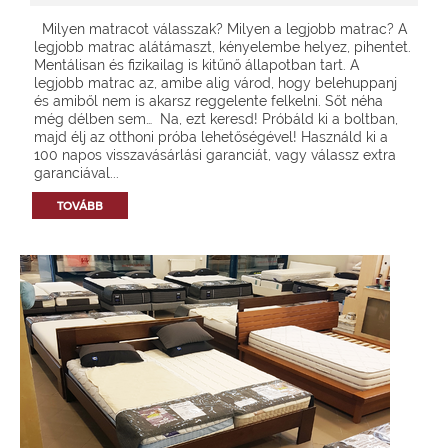
Milyen matracot válasszak? Milyen a legjobb matrac? A
legjobb matrac alátámaszt, kényelembe helyez, pihentet.
Mentálisan és fizikailag is kitűnő állapotban tart. A
legjobb matrac az, amibe alig várod, hogy belehuppanj
és amiből nem is akarsz reggelente felkelni. Sőt néha
még délben sem… Na, ezt keresd! Próbáld ki a boltban,
majd élj az otthoni próba lehetőségével! Használd ki a
100 napos visszavásárlási garanciát, vagy válassz extra
garanciával...
TOVÁBB