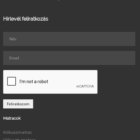
Hírlevél feliratkozás
Matracok
Kókuszmatrac
Vákuum matrac