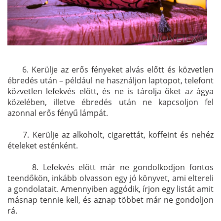
. 6. Kerülje az erős fényeket alvás előtt és közvetlen
ébredés után – például ne használjon laptopot, telefont
közvetlen lefekvés előtt, és ne is tárolja őket az ágya
közelében, illetve ébredés után ne kapcsoljon fel
azonnal erős fényű lámpát.
. 7. Kerülje az alkoholt, cigarettát, koffeint és nehéz
ételeket esténként.
8. 8. Lefekvés előtt már ne gondolkodjon fontos
teendőkön, inkább olvasson egy jó könyvet, ami eltereli
a gondolatait. Amennyiben aggódik, írjon egy listát amit
másnap tennie kell, és aznap többet már ne gondoljon
rá.