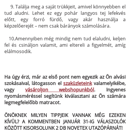
. 9. Találja meg a saját trükkjeit, amivel könnyebben el
tud aludni. Lehet ez egy pohár langyos tej lefekvés
előtt, egy forró fürdő, vagy akár használja a
képzelőerejét – nem csak bárányok számolására.
0. 10.Amennyiben még mindig nem tud elaludni, keljen
fel és csináljon valamit, ami eltereli a figyelmét, amíg
elálmosodik.
Ha úgy érzi, már az első pont nem egyezik az Ön alvási
szokásaival, látogasson el
szaküzleteink
valamelyikébe,
vagy
vásároljon webshopunkból
. Ingyenes
nyomásméréssel segítünk kiválasztani az Ön számára
legmegfelelőbb matracot.
ÖNÖKNEK MILYEN TIPPJEIK VANNAK MÉG EZEKEN
KÍVÜL? A KOMMENTBEN JANUÁR 31-IG VÁLASZOLÓK
KÖZÖTT KISORSOLUNK 2 DB NOVETEX UTAZÓPÁRNÁT!