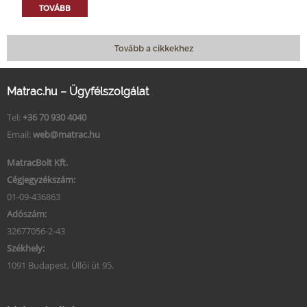
TOVÁBB
Tovább a cikkekhez
Matrac.hu – Ügyfélszolgálat
Tel:
+36 70 930 4040
Email:
web@matrac.hu
MatracBolt Kft.
Cégjegyzékszám:
01-09-436863
Adószám:
32677056-2-43
Székhely:
1091 Budapest, Üllői út 95.