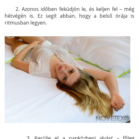
. 2. Azonos időben feküdjön le, és keljen fel – még
hétvégén is. Ez segít abban, hogy a belső órája is
ritmusban legyen.
3. 3. Kerülje el a napközbeni alvást – főleg