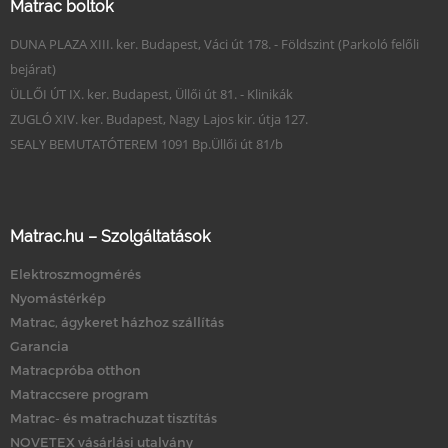
Matrac boltok
DUNA PLAZA XIII. ker. Budapest, Váci út 178. - Földszint (Parkoló felőli
bejárat)
ÜLLŐI ÚT IX. ker. Budapest, Üllői út 81. - Klinikák
ZUGLÓ XIV. ker. Budapest, Nagy Lajos kir. útja 127.
SEALY BEMUTATÓTEREM 1091 Bp.Üllői út 81/b
Matrac.hu – Szolgáltatások
Elektroszmogmérés
Nyomástérkép
Matrac, ágykeret házhoz szállítás
Garancia
Matracpróba otthon
Matraccsere program
Matrac- és matrachuzat tisztítás
NOVETEX vásárlási utalvány