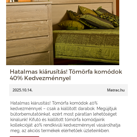
Hatalmas kiárusítás! Tömörfa komódok
40% Kedvezménnyel
2025.10.14.
Matrac.hu
Hatalmas kiárusítás! Tömörfa komódok 40%
kedvezménnyel – csak a kiállított darabok. Megújítjuk
bútorbemutatóinkat, ezért most páratlan lehetőséget
kínálunk! Kifutó és kiállított tömörfa komódjaink
kollekcióját 40% rendkívüli kedvezménnyel vásárolhatja
meg, az akciós termékek elérhetőek üzleteinkben.