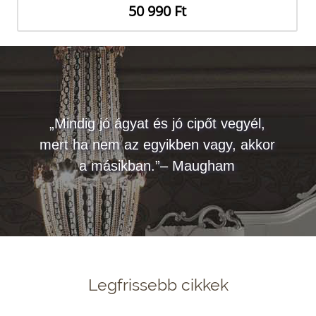
50 990 Ft
„Mindig jó ágyat és jó cipőt vegyél,
mert ha nem az egyikben vagy, akkor
a másikban.”– Maugham
Legfrissebb cikkek