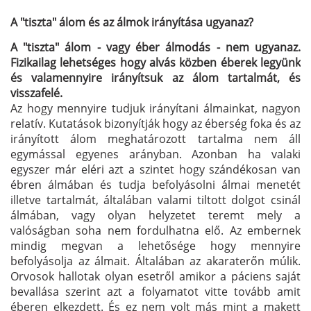
A "tiszta" álom és az álmok irányítása ugyanaz?
A "tiszta" álom - vagy éber álmodás - nem ugyanaz.
Fizikailag lehetséges hogy alvás közben éberek legyünk
és valamennyire irányítsuk az álom tartalmát, és
visszafelé.
Az hogy mennyire tudjuk irányítani álmainkat, nagyon
relatív. Kutatások bizonyítják hogy az éberség foka és az
irányított álom meghatározott tartalma nem áll
egymással egyenes arányban. Azonban ha valaki
egyszer már eléri azt a szintet hogy szándékosan van
ébren álmában és tudja befolyásolni álmai menetét
illetve tartalmát, általában valami tiltott dolgot csinál
álmában, vagy olyan helyzetet teremt mely a
valóságban soha nem fordulhatna elő. Az embernek
mindig megvan a lehetősége hogy mennyire
befolyásolja az álmait. Általában az akaraterőn múlik.
Orvosok hallotak olyan esetről amikor a páciens saját
bevallása szerint azt a folyamatot vitte tovább amit
éberen elkezdett. És ez nem volt más mint a makett