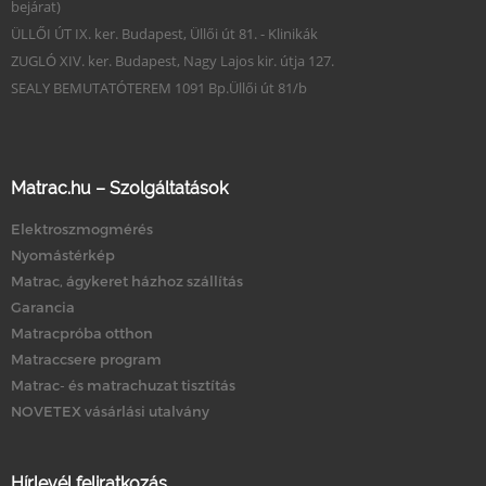
bejárat)
ÜLLŐI ÚT IX. ker. Budapest, Üllői út 81. - Klinikák
ZUGLÓ XIV. ker. Budapest, Nagy Lajos kir. útja 127.
SEALY BEMUTATÓTEREM 1091 Bp.Üllői út 81/b
Matrac.hu – Szolgáltatások
Elektroszmogmérés
Nyomástérkép
Matrac, ágykeret házhoz szállítás
Garancia
Matracpróba otthon
Matraccsere program
Matrac- és matrachuzat tisztítás
NOVETEX vásárlási utalvány
Hírlevél feliratkozás