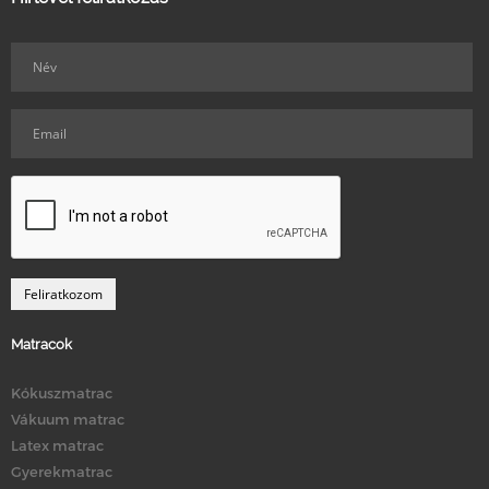
Matracok
Kókuszmatrac
Vákuum matrac
Latex matrac
Gyerekmatrac