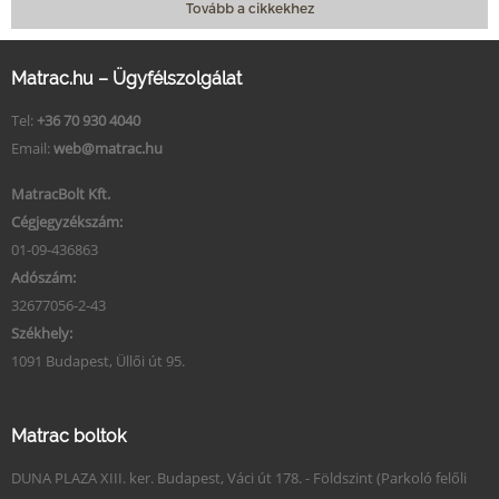
Tovább a cikkekhez
Matrac.hu – Ügyfélszolgálat
Tel:
+36 70 930 4040
Email:
web@matrac.hu
MatracBolt Kft.
Cégjegyzékszám:
01-09-436863
Adószám:
32677056-2-43
Székhely:
1091 Budapest, Üllői út 95.
Matrac boltok
DUNA PLAZA XIII. ker. Budapest, Váci út 178. - Földszint (Parkoló felőli