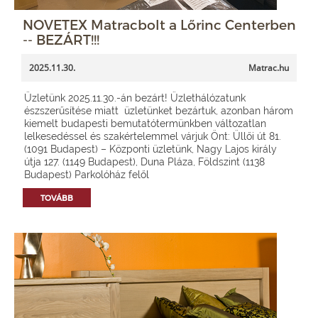
NOVETEX Matracbolt a Lőrinc Centerben
-- BEZÁRT!!!
2025.11.30.
Matrac.hu
Üzletünk 2025.11.30.-án bezárt! Üzlethálózatunk
észszerűsítése miatt üzletünket bezártuk, azonban három
kiemelt budapesti bemutatótermünkben változatlan
lelkesedéssel és szakértelemmel várjuk Önt: Üllői út 81.
(1091 Budapest) – Központi üzletünk, Nagy Lajos király
útja 127. (1149 Budapest), Duna Pláza, Földszint (1138
Budapest) Parkolóház felől
TOVÁBB