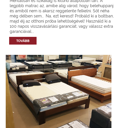
Mentálisan és fizikailag is kitűnő állapotban tart. A
legjobb matrac az, amibe alig várod, hogy belehuppanj
és amiből nem is akarsz reggelente felkelni. Sőt néha
még délben sem… Na, ezt keresd! Próbáld ki a boltban,
majd élj az otthoni próba lehetőségével! Használd ki a
100 napos visszavásárlási garanciát, vagy válassz extra
garanciával...
TOVÁBB