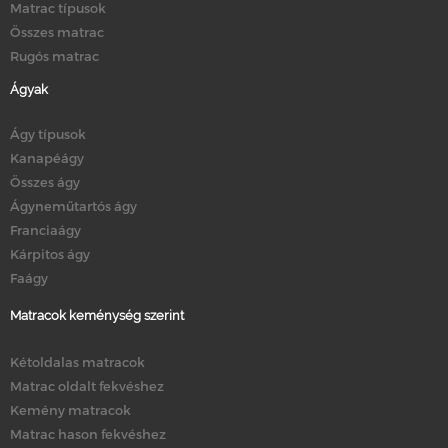
Matrac típusok
Összes matrac
Rugós matrac
Ágyak
Ágy típusok
Kanapéágy
Összes ágy
Ágyneműtartós ágy
Franciaágy
Kárpitos ágy
Faágy
Matracok keménység szerint
Kétoldalas matracok
Matrac oldalt fekvéshez
Kemény matracok
Matrac hason fekvéshez