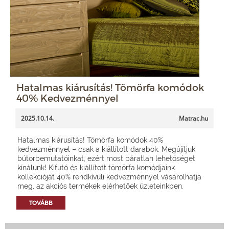
Hatalmas kiárusítás! Tömörfa komódok
40% Kedvezménnyel
2025.10.14.
Matrac.hu
Hatalmas kiárusítás! Tömörfa komódok 40%
kedvezménnyel – csak a kiállított darabok. Megújítjuk
bútorbemutatóinkat, ezért most páratlan lehetőséget
kínálunk! Kifutó és kiállított tömörfa komódjaink
kollekcióját 40% rendkívüli kedvezménnyel vásárolhatja
meg, az akciós termékek elérhetőek üzleteinkben.
TOVÁBB