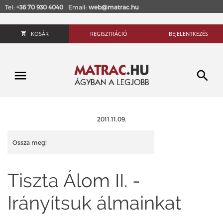
Tel:
+36 70 930 4040
Email:
web@matrac.hu
KOSÁR
REGISZTRÁCIÓ
BEJELENTKEZÉS
2011.11.09.
Ossza meg!
Tiszta Álom II. -
Irányítsuk álmainkat