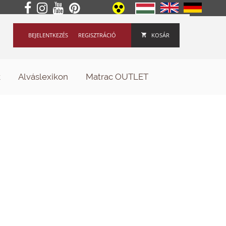
BEJELENTKEZÉS
REGISZTRÁCIÓ
KOSÁR
k
Alváslexikon
Matrac OUTLET