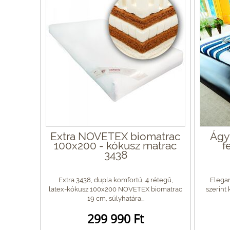
Extra NOVETEX biomatrac
Ágyt
100x200 - kókusz matrac
f
3438
Extra 3438, dupla komfortú, 4 rétegű,
Elega
latex-kókusz 100x200 NOVETEX biomatrac
szerint
19 cm, súlyhatára...
299 990 Ft