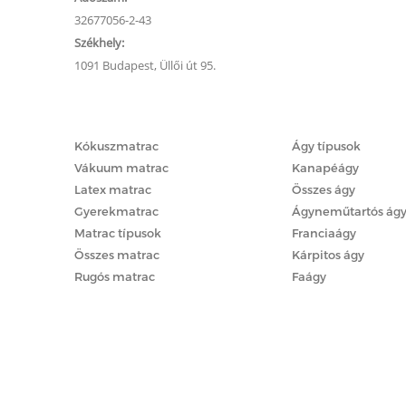
32677056-2-43
Székhely:
1091 Budapest, Üllői út 95.
Matracok
Ágyak
Kókuszmatrac
Ágy típusok
Vákuum matrac
Kanapéágy
Latex matrac
Összes ágy
Gyerekmatrac
Ágyneműtartós ág
Matrac típusok
Franciaágy
Összes matrac
Kárpitos ágy
Rugós matrac
Faágy