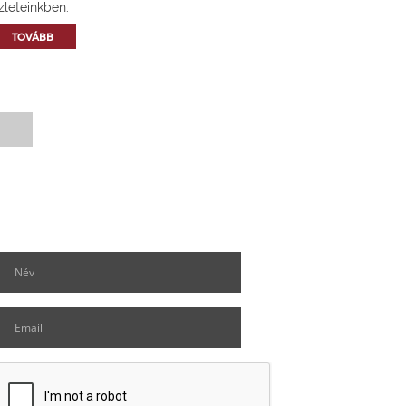
zleteinkben.
TOVÁBB
Hírlevél feliratkozás