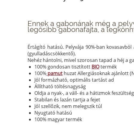
Ennek a gabonának még a pelyváj
legősibb gabonafajta, a legkö
Értágító hatású. Pelyvája 90%-ban kovasavból á
(gyulladáscsökkentő).
Nehéz hántolni, mivel szorosan tapad a héj a g
100% gondosan tisztított
BIO
termék
100%
pamut
huzat Allergiásoknak ajánlott (
Jól formázható, optimális tartást ad
Állítható töltésnagyság
Oldja a nyak-, a váll- és a hátizmok feszültsé
Stabilan és lazán tartja a fejet
Jól szellőzik, nem melegszik túl
Nyugtató hatású
100% magyar termék