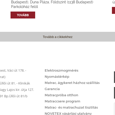
Budapest), Duna Pláza, Földszint (1138 Budapest)
ü
Parkolóház felől
TOVÁBB
Tovább a cikkekhez
Matrac.hu – Szolgáltatások
st, Váci út 178. -
Elektroszmogmérés
rat)
Nyomástérkép
Matrac, ágykeret házhoz szállítás
llői út 81. - Klinikák
Garancia
gy Lajos kir. útja 127.
Matracpróba otthon
 Bp.Üllői út 81/b
Matraccsere program
Matrac- és matrachuzat tisztítás
NOVETEX vásárlási utalvány