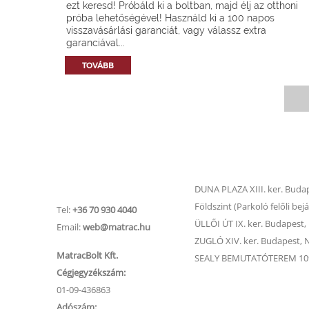
ezt keresd! Próbáld ki a boltban, majd élj az otthoni
próba lehetőségével! Használd ki a 100 napos
visszavásárlási garanciát, vagy válassz extra
garanciával...
TOVÁBB
Matrac.hu –
Matrac boltok
Ügyfélszolgálat
DUNA PLAZA XIII. ker. Budape
Földszint (Parkoló felőli bejá
Tel:
+36 70 930 4040
ÜLLŐI ÚT IX. ker. Budapest, Ü
Email:
web@matrac.hu
ZUGLÓ XIV. ker. Budapest, Na
MatracBolt Kft.
SEALY BEMUTATÓTEREM 1091
Cégjegyzékszám:
01-09-436863
Adószám: