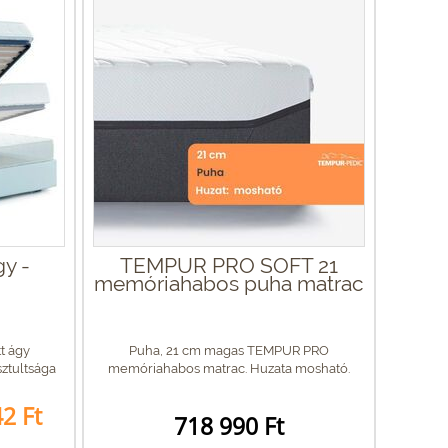
y -
TEMPUR PRO SOFT 21
memóriahabos puha matrac
t ágy
Puha, 21 cm magas TEMPUR PRO
ztultsága
memóriahabos matrac. Huzata mosható.
2 Ft
718 990 Ft