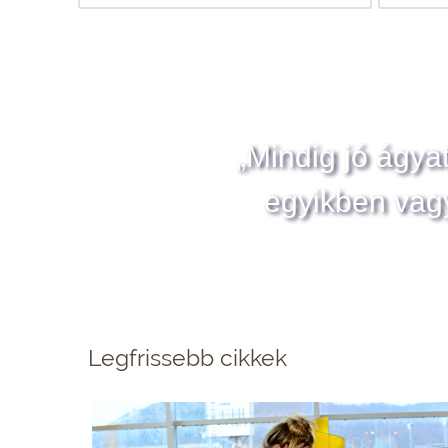
„Mindig jó ágya
egyikben vag
Legfrissebb cikkek