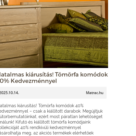
atalmas kiárusítás! Tömörfa komódok
0% Kedvezménnyel
2025.10.14.
Matrac.hu
atalmas kiárusítás! Tömörfa komódok 40%
edvezménnyel – csak a kiállított darabok. Megújítjuk
útorbemutatóinkat, ezért most páratlan lehetőséget
ínálunk! Kifutó és kiállított tömörfa komódjaink
ollekcióját 40% rendkívüli kedvezménnyel
ásárolhatja meg, az akciós termékek elérhetőek