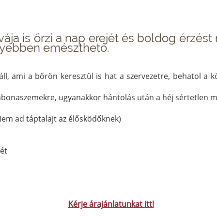
a is őrzi a nap erejét és boldog érzést 
nnyebben emészthető.
ll, ami a bőrön keresztül is hat a szervezetre, behatol a k
abonaszemekre, ugyanakkor hántolás után a héj sértetlen mar
Nem ad táptalajt az élősködőknek)
gét
Kérje árajánlatunkat itt!