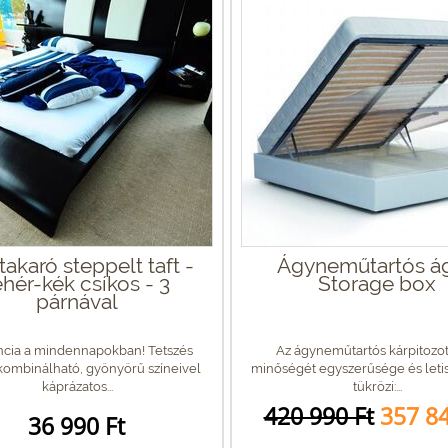
akaró steppelt taft -
Ágyneműtartós ág
ehér-kék csíkos - 3
Storage box
párnával
ncia a mindennapokban! Tetszés
Az ágyneműtartós kárpitozot
 kombinálható, gyönyörű színeivel
minőségét egyszerűsége és letis
káprázatos...
tükrözi:...
420 990 Ft
357 84
36 990 Ft