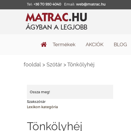
Tel:
+36 70 930 4040
Email:
web@matrac.hu
Termékek
AKCIÓK
BLOG
fooldal
>
Szótár
>
Tönkölyhéj
Ossza meg!
Szakszótár
Lexikon kategória
Tönkölyhéj