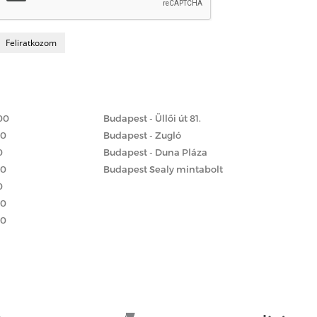
Matrac boltok
 szerint
00
Budapest - Üllői út 81.
00
Budapest - Zugló
0
Budapest - Duna Pláza
00
Budapest Sealy mintabolt
0
00
00