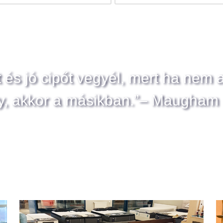
t és jó cipőt vegyél, mert ha nem 
y, akkor a másikban.”– Maugham