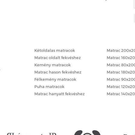
Matracok keménység szerint
Matracok méret
Kétoldalas matracok
Matrac 200x2
Matrac oldalt fekvéshez
Matrac 160x2
Kemény matracok
Matrac 80x20
y
Matrac hason fekvéshez
Matrac 180x2
Félkemény matracok
Matrac 90x20
Puha matracok
Matrac 120x2
Matrac hanyatt fekvéshez
Matrac 140x2