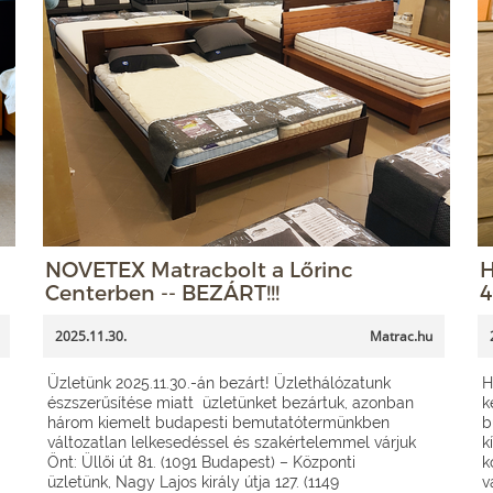
NOVETEX Matracbolt a Lőrinc
H
Centerben -- BEZÁRT!!!
4
2025.11.30.
Matrac.hu
Üzletünk 2025.11.30.-án bezárt! Üzlethálózatunk
H
észszerűsítése miatt üzletünket bezártuk, azonban
k
három kiemelt budapesti bemutatótermünkben
b
változatlan lelkesedéssel és szakértelemmel várjuk
k
Önt: Üllői út 81. (1091 Budapest) – Központi
k
üzletünk, Nagy Lajos király útja 127. (1149
v