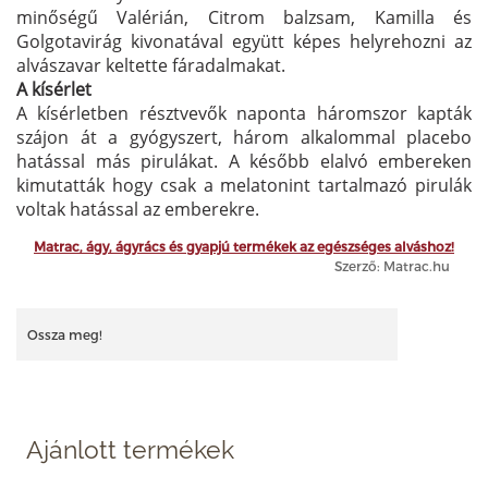
minőségű Valérián, Citrom balzsam, Kamilla és
Golgotavirág kivonatával együtt képes helyrehozni az
alvászavar keltette fáradalmakat.
A kísérlet
A kísérletben résztvevők naponta háromszor kapták
szájon át a gyógyszert, három alkalommal placebo
hatással más pirulákat. A később elalvó embereken
kimutatták hogy csak a melatonint tartalmazó pirulák
voltak hatással az emberekre.
Matrac, ágy, ágyrács és gyapjú termékek az egészséges alváshoz!
Szerző: Matrac.hu
Ossza meg!
Ajánlott termékek