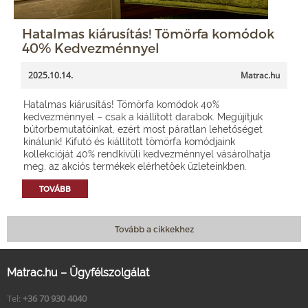
Hatalmas kiárusítás! Tömörfa komódok
40% Kedvezménnyel
2025.10.14.
Matrac.hu
Hatalmas kiárusítás! Tömörfa komódok 40%
kedvezménnyel – csak a kiállított darabok. Megújítjuk
bútorbemutatóinkat, ezért most páratlan lehetőséget
kínálunk! Kifutó és kiállított tömörfa komódjaink
kollekcióját 40% rendkívüli kedvezménnyel vásárolhatja
meg, az akciós termékek elérhetőek üzleteinkben.
TOVÁBB
Tovább a cikkekhez
Matrac.hu – Ügyfélszolgálat
Tel:
+36 70 930 4040