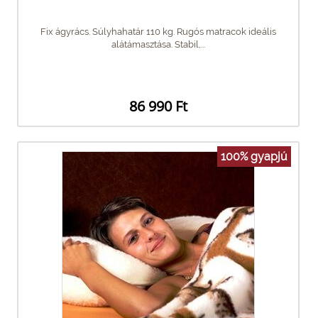
Fix ágyrács. Súlyhahatár 110 kg. Rugós matracok ideális
alátámasztása. Stabil,...
86 990 Ft
100% gyapjú