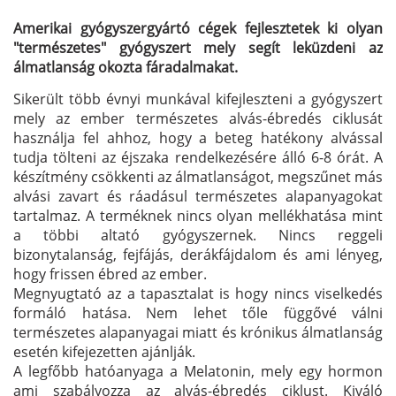
Amerikai gyógyszergyártó cégek fejlesztetek ki olyan
"természetes" gyógyszert mely segít leküzdeni az
álmatlanság okozta fáradalmakat.
Sikerült több évnyi munkával kifejleszteni a gyógyszert
mely az ember természetes alvás-ébredés ciklusát
használja fel ahhoz, hogy a beteg hatékony alvással
tudja tölteni az éjszaka rendelkezésére álló 6-8 órát. A
készítmény csökkenti az álmatlanságot, megszűnet más
alvási zavart és ráadásul természetes alapanyagokat
tartalmaz. A terméknek nincs olyan mellékhatása mint
a többi altató gyógyszernek. Nincs reggeli
bizonytalanság, fejfájás, derákfájdalom és ami lényeg,
hogy frissen ébred az ember.
Megnyugtató az a tapasztalat is hogy nincs viselkedés
formáló hatása. Nem lehet tőle függővé válni
természetes alapanyagai miatt és krónikus álmatlanság
esetén kifejezetten ajánlják.
A legfőbb hatóanyaga a Melatonin, mely egy hormon
ami szabályozza az alvás-ébredés ciklust. Kiváló