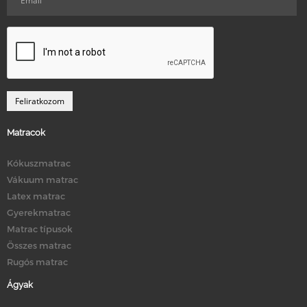
Matracok
Kókuszmatrac
Vákuum matrac
Latex matrac
Gyerekmatrac
Matrac típusok
Összes matrac
Rugós matrac
Ágyak