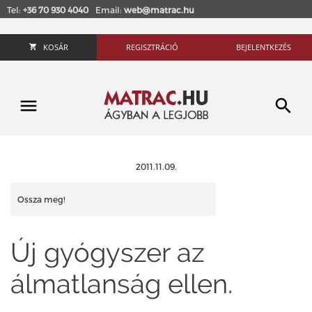
Tel:
+36 70 930 4040
Email:
web@matrac.hu
KOSÁR
REGISZTRÁCIÓ
BEJELENTKEZÉS
2011.11.09.
Ossza meg!
Új gyógyszer az
álmatlanság ellen.