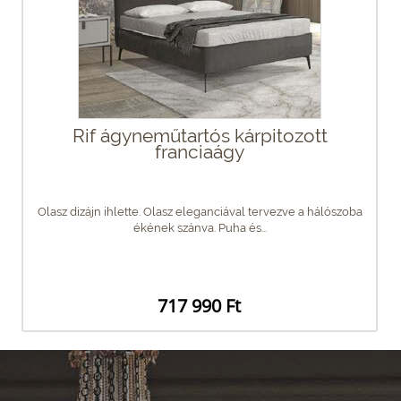
Rif ágyneműtartós kárpitozott
franciaágy
Olasz dizájn ihlette. Olasz eleganciával tervezve a hálószoba
ékének szánva. Puha és...
717 990 Ft