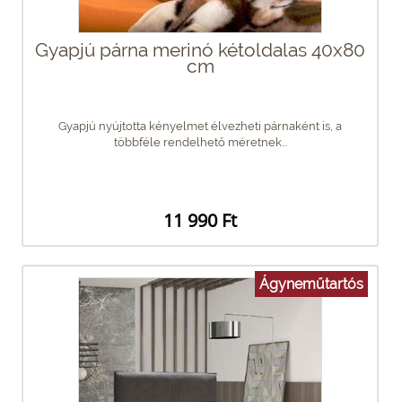
Gyapjú párna merinó kétoldalas 40x80
cm
Gyapjú nyújtotta kényelmet élvezheti párnaként is, a
többféle rendelhető méretnek...
11 990 Ft
Ágyneműtartós