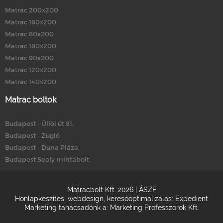
Matrac 200x200
Matrac 160x200
Matrac 80x200
Matrac 180x200
Matrac 90x200
Matrac 120x200
Matrac 140x200
Matrac boltok
Budapest - Üllői út 81.
Budapest - Zugló
Budapest - Duna Pláza
Budapest Sealy mintabolt
Matracbolt Kft. 2026 |
ÁSZF
Honlapkészítés
,
webdesign
,
keresőoptimalizálás
:
Expedient
Marketing tanácsadónk a:
Marketing Professzorok Kft.