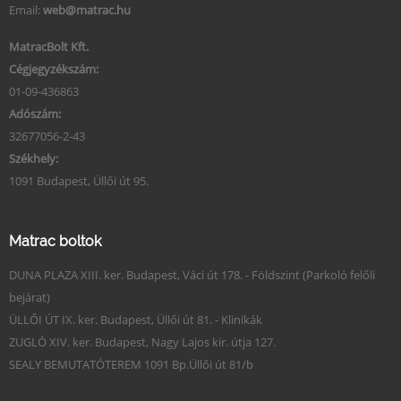
Email:
web@matrac.hu
MatracBolt Kft.
Cégjegyzékszám:
01-09-436863
Adószám:
32677056-2-43
Székhely:
1091 Budapest, Üllői út 95.
Matrac boltok
DUNA PLAZA XIII. ker. Budapest, Váci út 178. - Földszint (Parkoló felőli
bejárat)
ÜLLŐI ÚT IX. ker. Budapest, Üllői út 81. - Klinikák
ZUGLÓ XIV. ker. Budapest, Nagy Lajos kir. útja 127.
SEALY BEMUTATÓTEREM 1091 Bp.Üllői út 81/b