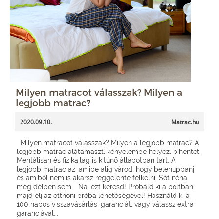
Milyen matracot válasszak? Milyen a
legjobb matrac?
2020.09.10.
Matrac.hu
Milyen matracot válasszak? Milyen a legjobb matrac? A
legjobb matrac alátámaszt, kényelembe helyez, pihentet.
Mentálisan és fizikailag is kitűnő állapotban tart. A
legjobb matrac az, amibe alig várod, hogy belehuppanj
és amiből nem is akarsz reggelente felkelni. Sőt néha
még délben sem… Na, ezt keresd! Próbáld ki a boltban,
majd élj az otthoni próba lehetőségével! Használd ki a
100 napos visszavásárlási garanciát, vagy válassz extra
garanciával...