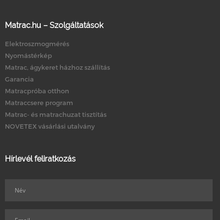
Matrac.hu – Szolgáltatások
Elektroszmogmérés
Nyomástérkép
Matrac, ágykeret házhoz szállítás
Garancia
Matracpróba otthon
Matraccsere program
Matrac- és matrachuzat tisztítás
NOVETEX vásárlási utalvány
Hírlevél feliratkozás