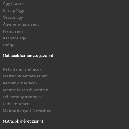
Ágy típusok
Kanapéágy
Összes ágy
Ágyneműtartós ágy
Franciaágy
Kárpitos ágy
Faágy
Matracok keménység szerint
Kétoldalas matracok
Matrac oldalt fekvéshez
Kemény matracok
Matrac hason fekvéshez
Félkemény matracok
Puha matracok
Matrac hanyatt fekvéshez
Matracok méret szerint