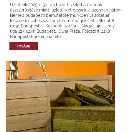
Üzletünk 2025.11.30.-án bezárt! Üzlethálózatunk
észszerűsítése miatt üzletünket bezártuk, azonban három
kiemelt budapesti bemutatótermünkben változatlan
lelkesedéssel és szakértelemmel várjuk Önt: Üllői út 81.
(1091 Budapest) – Központi üzletünk, Nagy Lajos király
útja 127. (1149 Budapest), Duna Pláza, Földszint (1138
Budapest) Parkolóház felől
TOVÁBB