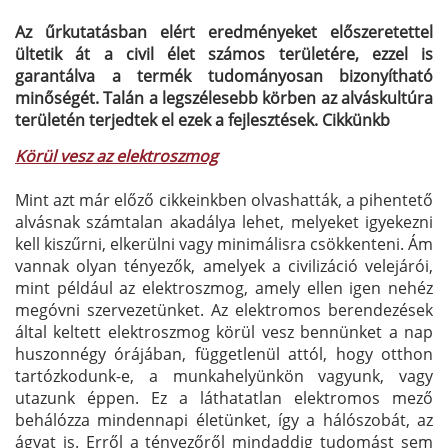
Az űrkutatásban elért eredményeket előszeretettel
ültetik át a civil élet számos területére, ezzel is
garantálva a termék tudományosan bizonyítható
minőségét. Talán a legszélesebb körben az alváskultúra
területén terjedtek el ezek a fejlesztések. Cikkünkb
Körül vesz az elektroszmog
Mint azt már előző cikkeinkben olvashatták, a pihentető
alvásnak számtalan akadálya lehet, melyeket igyekezni
kell kiszűrni, elkerülni vagy minimálisra csökkenteni. Ám
vannak olyan tényezők, amelyek a civilizáció velejárói,
mint például az elektroszmog, amely ellen igen nehéz
megóvni szervezetünket. Az elektromos berendezések
által keltett elektroszmog körül vesz bennünket a nap
huszonnégy órájában, függetlenül attól, hogy otthon
tartózkodunk-e, a munkahelyünkön vagyunk, vagy
utazunk éppen. Ez a láthatatlan elektromos mező
behálózza mindennapi életünket, így a hálószobát, az
ágyat is. Erről a tényezőről mindaddig tudomást sem