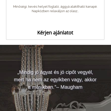
Minőségi, kevés helyet foglaló, ággyá alakítható kanapé.
Napközben relaxáljon az olasz...
Kérjen ajánlatot
„Mindig jó ágyat és jó cipőt vegyél,
mert ha nem az egyikben vagy, akkor
a másikban.”– Maugham