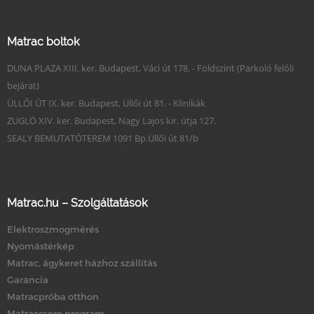
Matrac boltok
DUNA PLAZA XIII. ker. Budapest, Váci út 178. - Földszint (Parkoló felőli
bejárat)
ÜLLŐI ÚT IX. ker. Budapest, Üllői út 81. - Klinikák
ZUGLÓ XIV. ker. Budapest, Nagy Lajos kir. útja 127.
SEALY BEMUTATÓTEREM 1091 Bp.Üllői út 81/b
Matrac.hu – Szolgáltatások
Elektroszmogmérés
Nyomástérkép
Matrac, ágykeret házhoz szállítás
Garancia
Matracpróba otthon
Matraccsere program