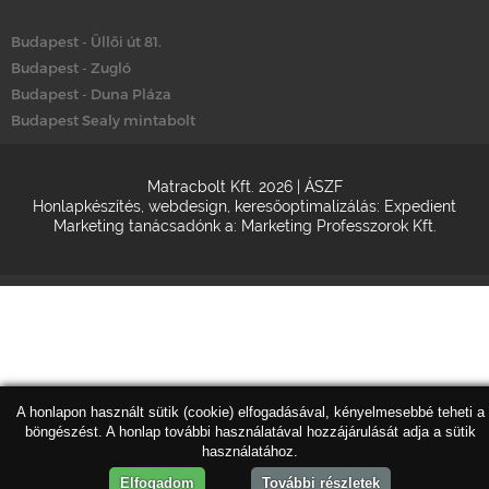
Budapest - Üllői út 81.
Budapest - Zugló
Budapest - Duna Pláza
Budapest Sealy mintabolt
Matracbolt Kft. 2026 |
ÁSZF
Honlapkészítés
,
webdesign
,
keresőoptimalizálás
:
Expedient
Marketing tanácsadónk a:
Marketing Professzorok Kft.
A honlapon használt sütik (cookie) elfogadásával, kényelmesebbé teheti a
böngészést. A honlap további használatával hozzájárulását adja a sütik
használatához.
Elfogadom
További részletek