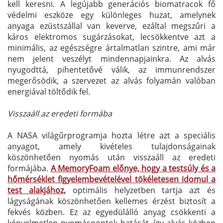
kell keresni. A legújabb generációs biomatracok fő
védelmi eszköze egy különleges huzat, amelynek
anyaga ezüstszállal van keverve, ezáltal megszűri a
káros elektromos sugárzásokat, lecsökkentve azt a
minimális, az egészségre ártalmatlan szintre, ami már
nem jelent veszélyt mindennapjainkra. Az alvás
nyugodttá, pihentetővé válik, az immunrendszer
megerősödik, a szervezet az alvás folyamán valóban
energiával töltődik fel.
Visszaáll az eredeti formába
A NASA világűrprogramja hozta létre azt a speciális
anyagot, amely kivételes tulajdonságainak
köszönhetően nyomás után visszaáll az eredeti
formájába.
A MemoryFoam előnye, hogy a testsúly és a
hőmérséklet figyelembevételével tökéletesen idomul a
test alakjához,
optimális helyzetben tartja azt és
lágyságának köszönhetően kellemes érzést biztosít a
fekvés közben. Ez az egyedülálló anyag csökkenti a
kényelmetlen nyomáspontok hatását, így alvás közben