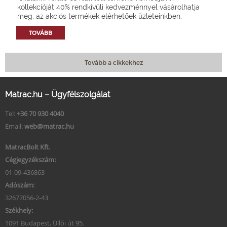
kollekcióját 40% rendkívüli kedvezménnyel vásárolhatja
meg, az akciós termékek elérhetőek üzleteinkben.
TOVÁBB
Tovább a cikkekhez
Matrac.hu – Ügyfélszolgálat
Tel:
+36 70 930 4040
Email:
web@matrac.hu
MatracBolt Kft.
Cégjegyzékszám:
01-09-436863
Adószám:
32677056-2-43
Székhely:
1091 Budapest, Üllői út 95.