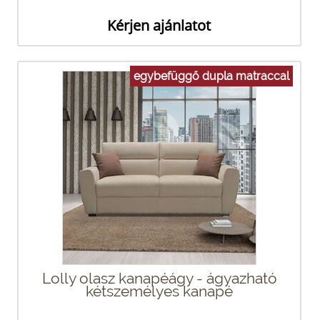
Kérjen ajánlatot
egybefüggő dupla matraccal
Lolly olasz kanapéágy - ágyazható
kétszemélyes kanapé