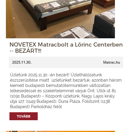
NOVETEX Matracbolt a Lőrinc Centerben
-- BEZÁRT!!!
2025.11.30.
Matrac.hu
Üzletünk 2025.11.30.-án bezárt! Üzlethálózatunk
észszerűsítése miatt üzletünket bezártuk, azonban három
kiemelt budapesti bemutatótermünkben változatlan
lelkesedéssel és szakértelemmel várjuk Önt: Üllői út 81.
(1091 Budapest) – Központi üzletünk, Nagy Lajos király
útja 127. (1149 Budapest), Duna Pláza, Földszint (1138
Budapest) Parkolóház felől
TOVÁBB