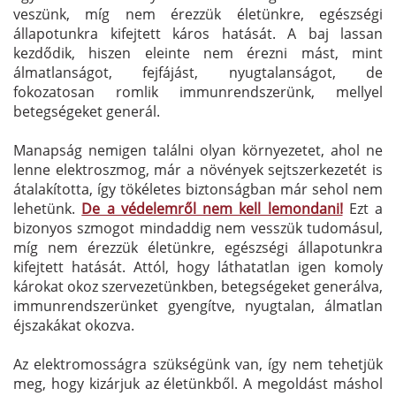
veszünk, míg nem érezzük életünkre, egészségi
állapotunkra kifejtett káros hatását. A baj lassan
kezdődik, hiszen eleinte nem érezni mást, mint
álmatlanságot, fejfájást, nyugtalanságot, de
fokozatosan romlik immunrendszerünk, mellyel
betegségeket generál.
Manapság nemigen találni olyan környezetet, ahol ne
lenne elektroszmog, már a növények sejtszerkezetét is
átalakította, így tökéletes biztonságban már sehol nem
lehetünk.
De a védelemről nem kell lemondani!
Ezt a
bizonyos szmogot mindaddig nem vesszük tudomásul,
míg nem érezzük életünkre, egészségi állapotunkra
kifejtett hatását. Attól, hogy láthatatlan igen komoly
károkat okoz szervezetünkben, betegségeket generálva,
immunrendszerünket gyengítve, nyugtalan, álmatlan
éjszakákat okozva.
Az elektromosságra szükségünk van, így nem tehetjük
meg, hogy kizárjuk az életünkből. A megoldást máshol