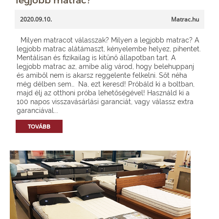
2020.09.10.
Matrac.hu
Milyen matracot válasszak? Milyen a legjobb matrac? A
legjobb matrac alátámaszt, kényelembe helyez, pihentet.
Mentálisan és fizikailag is kitűnő állapotban tart. A
legjobb matrac az, amibe alig várod, hogy belehuppanj
és amiből nem is akarsz reggelente felkelni. Sőt néha
még délben sem… Na, ezt keresd! Próbáld ki a boltban,
majd élj az otthoni próba lehetőségével! Használd ki a
100 napos visszavásárlási garanciát, vagy válassz extra
garanciával...
TOVÁBB