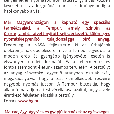
kevesebb lesz a forgolódás, ennek eredménye pedig a
hatékonyabb alvás.
Már Magyarországon is kapható egy speciális
termékcsalád, a Tempur, amely szintén az
űrprogramból átvett nyitott sejtszerkezetű, különleges
nyomáskiegyenlítő tulajdonsággal bíró anyag.
Eredetileg a NASA fejlesztette ki az űrhajósok
ülőkabinjainak kibélelésére, mivel a Tempur egyedülálló
módon erős és gyengébb igénybevétel esetén is
visszanyeri eredeti formáját. Ez a tehermentesítés
fontos szempont életünk számos területén. A testsúlyt
az anyag részecskéi egyenlő arányban osztják szét,
megakadályozva, hogy a test kiemelkedőbb részeire
nagyobb nyomás jusson. A Tempur biztosítja, hogy
állandó maradjon a test vérellátása azáltal, hogy a vele
érintkező felületen eloszlik a testsúly.
Forrás:
www.hg.hu
Matrac, ágy, ágyrács és gyapjú termékek az egészséges