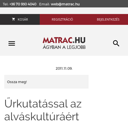
Tel:
+36 70 930 4040
Email:
web@matrac.hu
KOSÁR
REGISZTRÁCIÓ
BEJELENTKEZÉS
2011.11.09.
Ossza meg!
Űrkutatással az
alváskultúráért