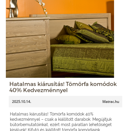
Hatalmas kiárusítás! Tömörfa komódok
40% Kedvezménnyel
2025.10.14.
Matrac.hu
Hatalmas kiárusítás! Tömörfa komódok 40%
kedvezménnyel – csak a kiállított darabok. Megújítjuk
bútorbemutatóinkat, ezért most páratlan lehetőséget
kínálunk! Kifutó és kiállított tömörfa komódjaink