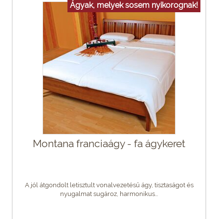
Ágyak, melyek sosem nyikorognak!
Montana franciaágy - fa ágykeret
A jól átgondolt letisztult vonalvezetésű ágy, tisztaságot és
nyugalmat sugároz, harmonikus...