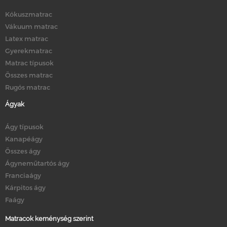
Kókuszmatrac
Vákuum matrac
Latex matrac
Gyerekmatrac
Matrac típusok
Összes matrac
Rugós matrac
Ágyak
Ágy típusok
Kanapéágy
Összes ágy
Ágyneműtartós ágy
Franciaágy
Kárpitos ágy
Faágy
Matracok keménység szerint