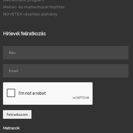
Matrac- és matrachuzat tisztítás
NOVETEX vásárlási utalvány
Hírlevél feliratkozás
Matracok