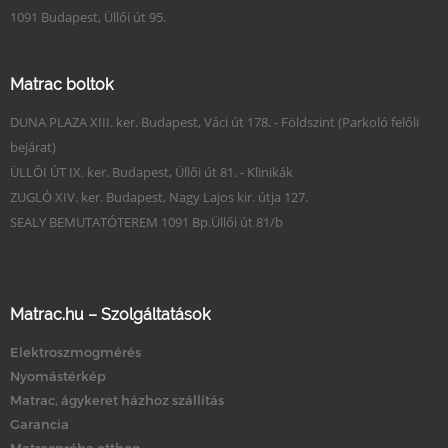
1091 Budapest, Üllői út 95.
Matrac boltok
DUNA PLAZA XIII. ker. Budapest, Váci út 178. - Földszint (Parkoló felőli
bejárat)
ÜLLŐI ÚT IX. ker. Budapest, Üllői út 81. - Klinikák
ZUGLÓ XIV. ker. Budapest, Nagy Lajos kir. útja 127.
SEALY BEMUTATÓTEREM 1091 Bp.Üllői út 81/b
Matrac.hu – Szolgáltatások
Elektroszmogmérés
Nyomástérkép
Matrac, ágykeret házhoz szállítás
Garancia
Matracpróba otthon