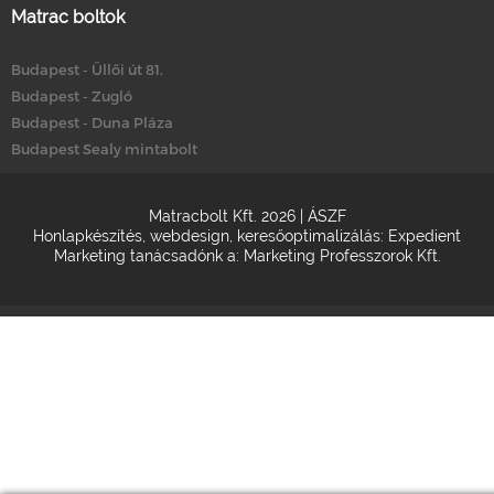
Matrac boltok
Budapest - Üllői út 81.
Budapest - Zugló
Budapest - Duna Pláza
Budapest Sealy mintabolt
Matracbolt Kft. 2026 |
ÁSZF
Honlapkészítés
,
webdesign
,
keresőoptimalizálás
:
Expedient
Marketing tanácsadónk a:
Marketing Professzorok Kft.