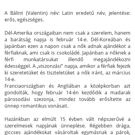
A Bálint (Valentin) név: Latin eredetű név, jelentése:
erős, egészséges.
Dél-Amerika országaiban nem csak a szerelem, hanem
a barátság napja is február 14-e. Dél-Koreában és
Japánban ezen a napon csak a nők adnak ajándékot a
férfiaknak, ami csak is csokoládé. Japánban a nőknek a
férfi munkatársukat illendő megajándékozni
édességgel. A „viszonzási” napja, amikor a férfiak fejezik
ki szeretetüket és tiszteletüket a nők iránt, az március
14-e.
Franciaországban és Angliában a középkorban azt
gondolták, hogy február 14-én kezdődik a madarak
párosodási szezonja, mindez tovább erősítette az
ünnep romantikus vonásait.
Hazánkban az elmúlt 15 évben vált népszerűvé a
szerelmesek napjának ünneplése. Régebben drága,
giccses ajándékokat vásároltak egymásnak a párok,