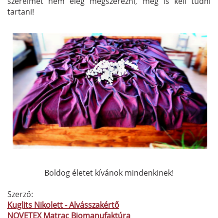
szerelmet nem elég megszerezni, meg is kell tudni
tartani!
Boldog életet kívánok mindenkinek!
Szerző:
Kuglits Nikolett - Alvásszakértő
NOVETEX Matrac Biomanufaktúra