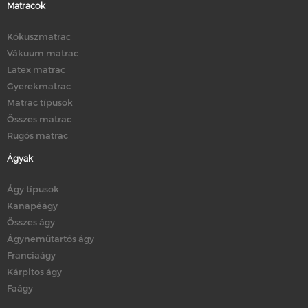
Matracok
Kókuszmatrac
Vákuum matrac
Latex matrac
Gyerekmatrac
Matrac típusok
Összes matrac
Rugós matrac
Ágyak
Ágy típusok
Kanapéágy
Összes ágy
Ágyneműtartós ágy
Franciaágy
Kárpitos ágy
Faágy