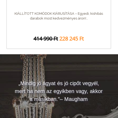
KIÁLLÍTOTT KOMÓDOK KIÁRUSÍTÁSA – Egyedi, kishibás
darabok most kedvezményes áron!...
414 990 Ft
228 245 Ft
„Mindig jó ágyat és jó cipőt vegyél,
mert ha nem az egyikben vagy, akkor
a másikban.”– Maugham