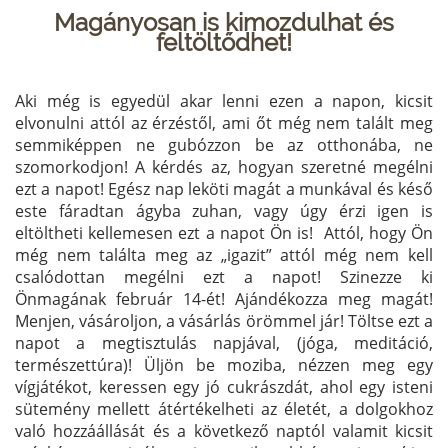
Magányosan is kimozdulhat és
feltöltődhet!
Aki még is egyedül akar lenni ezen a napon, kicsit
elvonulni attól az érzéstől, ami őt még nem talált meg
semmiképpen ne gubózzon be az otthonába, ne
szomorkodjon! A kérdés az, hogyan szeretné megélni
ezt a napot! Egész nap leköti magát a munkával és késő
este fáradtan ágyba zuhan, vagy úgy érzi igen is
eltöltheti kellemesen ezt a napot Ön is! Attól, hogy Ön
még nem találta meg az „igazit” attól még nem kell
csalódottan megélni ezt a napot! Szinezze ki
Önmagának február 14-ét! Ajándékozza meg magát!
Menjen, vásároljon, a vásárlás örömmel jár! Töltse ezt a
napot a megtisztulás napjával, (jóga, meditáció,
természettúra)! Üljön be moziba, nézzen meg egy
vígjátékot, keressen egy jó cukrászdát, ahol egy isteni
sütemény mellett átértékelheti az életét, a dolgokhoz
való hozzáállását és a következő naptól valamit kicsit