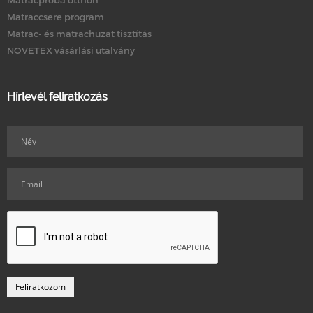
Matraccsere program
Matrac- és matrachuzat tisztítás
NOVETEX vásárlási utalvány
Hírlevél feliratkozás