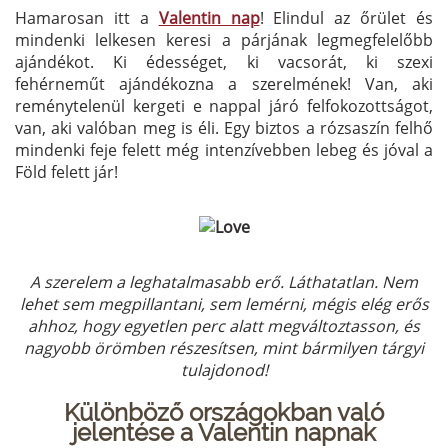
Hamarosan itt a
Valentin nap
! Elindul az őrület és
mindenki lelkesen keresi a párjának legmegfelelőbb
ajándékot. Ki édességet, ki vacsorát, ki szexi
fehérneműt ajándékozna a szerelmének! Van, aki
reménytelenül kergeti e nappal járó felfokozottságot,
van, aki valóban meg is éli. Egy biztos a rózsaszín felhő
mindenki feje felett még intenzívebben lebeg és jóval a
Föld felett jár!
A szerelem a leghatalmasabb erő. Láthatatlan. Nem
lehet sem megpillantani, sem lemérni, mégis elég erős
ahhoz, hogy egyetlen perc alatt megváltoztasson, és
nagyobb örömben részesítsen, mint bármilyen tárgyi
tulajdonod!
Különböző országokban való
jelentése a Valentin napnak