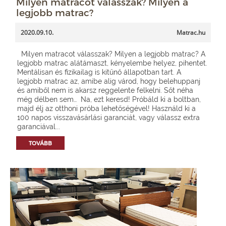
Milyen matracot válasszak? Milyen a
legjobb matrac?
2020.09.10.
Matrac.hu
Milyen matracot válasszak? Milyen a legjobb matrac? A
legjobb matrac alátámaszt, kényelembe helyez, pihentet.
Mentálisan és fizikailag is kitűnő állapotban tart. A
legjobb matrac az, amibe alig várod, hogy belehuppanj
és amiből nem is akarsz reggelente felkelni. Sőt néha
még délben sem… Na, ezt keresd! Próbáld ki a boltban,
majd élj az otthoni próba lehetőségével! Használd ki a
100 napos visszavásárlási garanciát, vagy válassz extra
garanciával...
TOVÁBB