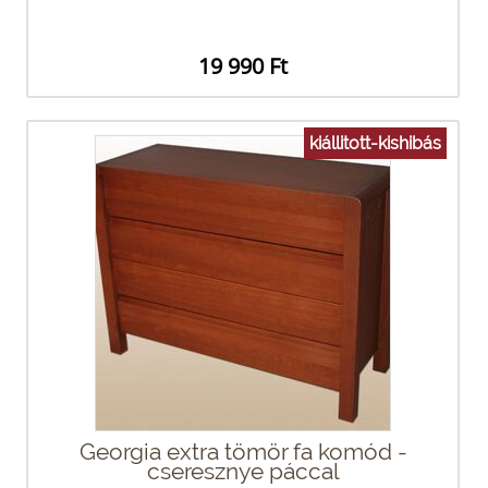
19 990 Ft
kiállitott-kishibás
Georgia extra tömör fa komód -
cseresznye páccal