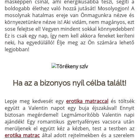
másképpen csinál, ami energikusabbá teszi, segíti a
boldogabb élethez való hozzá jutását! Mosolyogjon! A
mosolynak hatalmas ereje van Önmagunkra nézve és
környezetünkre nézve is! Aki vidám, nem magányos, ezt
sose felejtse el! Vegyen mindent sokkal könnyedebben!
Ez is csak egy nap, így nem kell akkora feneket keríteni
neki, ha egyedülálló! Élje meg az Ön számára lehető
legjobban!
Ha az a bizonyos nyíl célba talált!
Lepje meg kedvesét egy
erotika matraccal
és töltsék
együtt a Valentin napot egy buja éjszakával! Ennyit
biztosan megérdemel! Legmámorítóbb Valentin napi
ajándék! Egy romantikus gyertyafényes vacsora után
merüljenek el együtt kéz a kézben, test a testben az
erotika matrac
által adott rejtelmekben és a szerelem