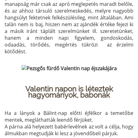
manapság már csak az apró meglepetés maradt belőle,
és az ahhoz társuló szerelmeskedés, melyre nagyobb
hangsúlyt fektetnek felkészülésileg, mint általában. Ami
talán nem is baj, hiszen nem az ajándék értéke fejezi ki
a másik iránt táplált szerelmünket ill. szeretetünket,
hanem a minden napi figyelem, gondoskodás,
odaadás, törődés, megértés tükrözi az érzelmi
kötődést.
Valentin napon is léteztek
hagyományok, babonák
Ha a lányok a Bálint-nap előtti éjfélkor a temetőbe
mentek, megláthatták leendő férjüket.
A párna alá helyezett babérlevélnek az volt a célja, hogy
álmukban megtudják ki lesz a jövendőbeli párjuk.