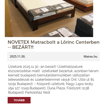
NOVETEX Matracbolt a Lőrinc Centerben
-- BEZÁRT!!!
2025.11.30.
Matrac.hu
Üzletünk 2025.11.30.-án bezárt! Üzlethálózatunk
észszerűsítése miatt üzletünket bezártuk, azonban három
kiemelt budapesti bemutatótermünkben változatlan
lelkesedéssel és szakértelemmel várjuk Önt: Üllői út 81.
(1091 Budapest) – Központi üzletünk, Nagy Lajos király
útja 127. (1149 Budapest), Duna Pláza, Földszint (1138
Budapest) Parkolóház felől
TOVÁBB