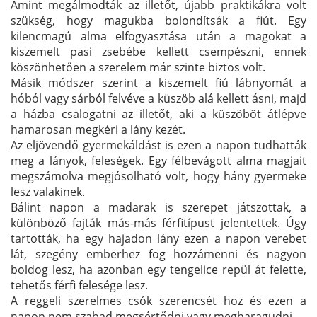
Amint megálmodták az illetőt, újabb praktikákra volt
szükség, hogy magukba bolondítsák a fiút. Egy
kilencmagú alma elfogyasztása után a magokat a
kiszemelt pasi zsebébe kellett csempészni, ennek
köszönhetően a szerelem már szinte biztos volt.
Másik módszer szerint a kiszemelt fiú lábnyomát a
hóból vagy sárból felvéve a küszöb alá kellett ásni, majd
a házba csalogatni az illetőt, aki a küszöböt átlépve
hamarosan megkéri a lány kezét.
Az eljövendő gyermekáldást is ezen a napon tudhatták
meg a lányok, feleségek. Egy félbevágott alma magjait
megszámolva megjósolható volt, hogy hány gyermeke
lesz valakinek.
Bálint napon a madarak is szerepet játszottak, a
különböző fajták más-más férfitípust jelentettek. Úgy
tartották, ha egy hajadon lány ezen a napon verebet
lát, szegény emberhez fog hozzámenni és nagyon
boldog lesz, ha azonban egy tengelice repül át felette,
tehetős férfi felesége lesz.
A reggeli szerelmes csók szerencsét hoz és ezen a
napon nem szabad megsértődni vagy megharagudni.