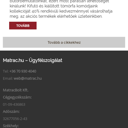
bútorbemutatóinkat, ezért most páratlan lehetőséget
kínálunk! Kifutó és kiállított tömörfa komódjaink
kollekcióját 40% rendkívüli kedvezménnyel vásárolhatja
meg, az akciós termékek elérhetőek üzleteinkben.
TOVÁBB
Tovább a cikkekhez
Matrac.hu – Ügyfélszolgálat
Tel:
+36 70 930 4040
Email:
web@matrac.hu
MatracBolt Kft.
Cégjegyzékszám:
01-09-436863
Adószám:
32677056-2-43
Székhely: