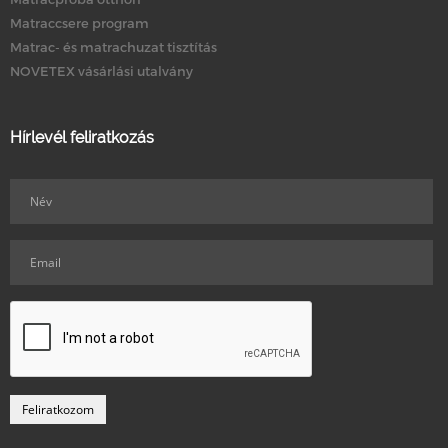
Matraccsere program
Matrac- és matrachuzat tisztítás
NOVETEX vásárlási utalvány
Hírlevél feliratkozás