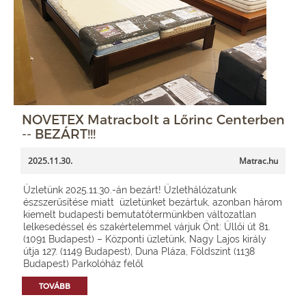
NOVETEX Matracbolt a Lőrinc Centerben
-- BEZÁRT!!!
2025.11.30.
Matrac.hu
Üzletünk 2025.11.30.-án bezárt! Üzlethálózatunk
észszerűsítése miatt üzletünket bezártuk, azonban három
kiemelt budapesti bemutatótermünkben változatlan
lelkesedéssel és szakértelemmel várjuk Önt: Üllői út 81.
(1091 Budapest) – Központi üzletünk, Nagy Lajos király
útja 127. (1149 Budapest), Duna Pláza, Földszint (1138
Budapest) Parkolóház felől
TOVÁBB