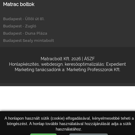
Matrac boltok
Budapest - Üllői út 81.
Budapest - Zugló
Budapest - Duna Pláza
Budapest Sealy mintabolt
Matracbolt Kft. 2026 |
ÁSZF
Honlapkészítés
,
webdesign
,
keresőoptimalizálás
:
Expedient
Marketing tanácsadónk a:
Marketing Professzorok Kft.
A honlapon használt sütik (cookie) elfogadásával, kényelmesebbé teheti a
böngészést. A honlap további használatával hozzájárulását adja a sütik
használatához.