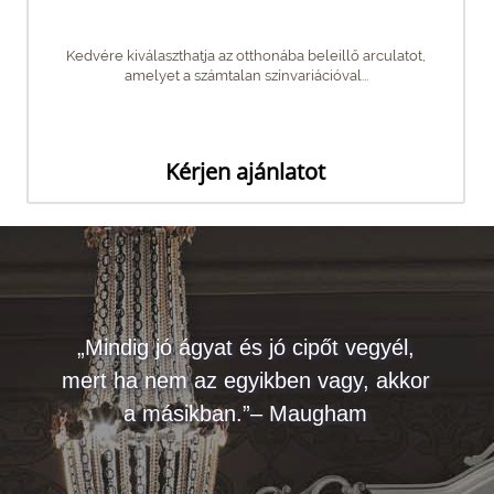
Kedvére kiválaszthatja az otthonába beleillő arculatot,
amelyet a számtalan színvariációval...
Kérjen ajánlatot
„Mindig jó ágyat és jó cipőt vegyél,
mert ha nem az egyikben vagy, akkor
a másikban.”– Maugham