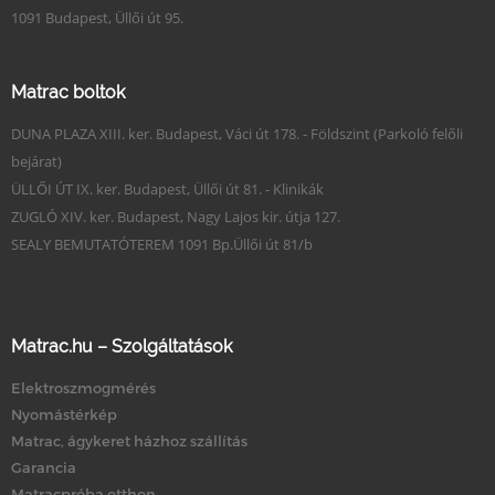
1091 Budapest, Üllői út 95.
Matrac boltok
DUNA PLAZA XIII. ker. Budapest, Váci út 178. - Földszint (Parkoló felőli
bejárat)
ÜLLŐI ÚT IX. ker. Budapest, Üllői út 81. - Klinikák
ZUGLÓ XIV. ker. Budapest, Nagy Lajos kir. útja 127.
SEALY BEMUTATÓTEREM 1091 Bp.Üllői út 81/b
Matrac.hu – Szolgáltatások
Elektroszmogmérés
Nyomástérkép
Matrac, ágykeret házhoz szállítás
Garancia
Matracpróba otthon