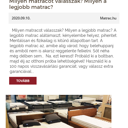
Milyen matracot válasszak? Milyen a
legjobb matrac?
2020.09.10.
Matrac.hu
Milyen matracot válasszak? Milyen a legjobb matrac? A
legjobb matrac alátámaszt, kényelembe helyez, pihentet.
Mentálisan és fizikailag is kitűnő állapotban tart. A
legjobb matrac az, amibe alig várod, hogy belehuppanj
és amiből nem is akarsz reggelente felkelni. Sőt néha
még délben sem… Na, ezt keresd! Próbáld ki a boltban,
majd élj az otthoni próba lehetőségével! Használd ki a
100 napos visszavásárlási garanciát, vagy válassz extra
garanciával...
TOVÁBB