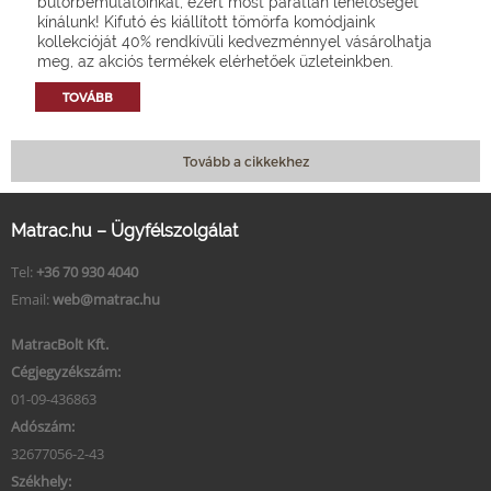
bútorbemutatóinkat, ezért most páratlan lehetőséget
kínálunk! Kifutó és kiállított tömörfa komódjaink
kollekcióját 40% rendkívüli kedvezménnyel vásárolhatja
meg, az akciós termékek elérhetőek üzleteinkben.
TOVÁBB
Tovább a cikkekhez
Matrac.hu – Ügyfélszolgálat
Tel:
+36 70 930 4040
Email:
web@matrac.hu
MatracBolt Kft.
Cégjegyzékszám:
01-09-436863
Adószám:
32677056-2-43
Székhely: