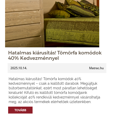
Hatalmas kiárusítás! Tömörfa komódok
40% Kedvezménnyel
2025.10.14.
Matrac.hu
Hatalmas kiárusítás! Tömörfa komódok 40%
kedvezménnyel – csak a kiállított darabok. Megújítjuk
bútorbemutatóinkat, ezért most páratlan lehetőséget
kínálunk! Kifutó és kiállított tömörfa komódjaink
kollekcióját 40% rendkívüli kedvezménnyel vásárolhatja
meg, az akciós termékek elérhetőek üzleteinkben.
TOVÁBB