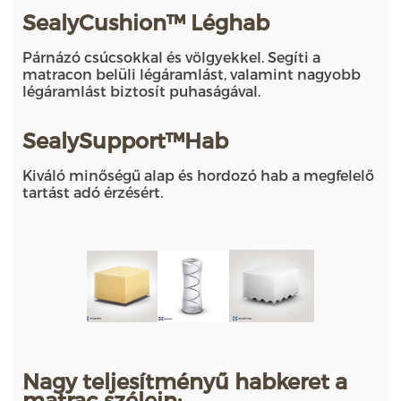
SealyCushion™ Léghab
Párnázó csúcsokkal és völgyekkel. Segíti a
matracon belüli légáramlást, valamint nagyobb
légáramlást biztosít puhaságával.
SealySupport™Hab
Kiváló minőségű alap és hordozó hab a megfelelő
tartást adó érzésért.
Nagy teljesítményű habkeret a
matrac szélein: