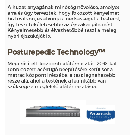
A huzat anyagának minőség növelése, amelyet
arra és úgy terveztek, hogy fokozott kényelmet
biztosítson, és elvonja a nedvességet a testéről,
így teszi tökéletesebbé az éjszakai pihenést.
Kényelmesebb és élvezhetőbbé teszi a meleg
nyári éjszakáját is.
Posturepedic Technology™
Megerősített központi alátámasztás. 20%-kal
több edzett acélrugó beépítésére kerül sor a
matrac központi részébe, a test legnehezebb
része alá, ahol a testének a leginkább van
szüksége a megfelelő alátámasztásra.