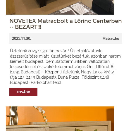
NOVETEX Matracbolt a Lőrinc Centerben
-- BEZÁRT!!!
2025.11.30.
Matrac.hu
Üzletünk 2025.11.30.-án bezárt! Üzlethálózatunk
észszerűsítése miatt üzletünket bezártuk, azonban három
kiemelt budapesti bemutatótermünkben változatlan
lelkesedéssel és szakértelemmel várjuk Önt: Üllői út 81.
(1091 Budapest) – Központi üzletünk, Nagy Lajos király
útja 127. (1149 Budapest), Duna Pláza, Földszint (1138
Budapest) Parkolóház felől
TOVÁBB