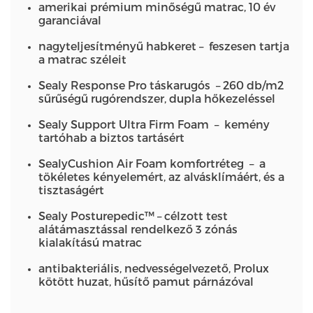
amerikai prémium minőségű matrac, 10 év
garanciával
nagyteljesítményű habkeret – feszesen tartja
a matrac széleit
Sealy Response Pro táskarugós – 260 db/m2
sűrűségű rugórendszer, dupla hőkezeléssel
Sealy Support Ultra Firm Foam – kemény
tartóhab a biztos tartásért
SealyCushion Air Foam komfortréteg – a
tökéletes kényelemért, az alvásklímáért, és a
tisztaságért
Sealy Posturepedic™ – célzott test
alátámasztással rendelkező 3 zónás
kialakítású matrac
antibakteriális, nedvességelvezető, Prolux
kötött huzat, hűsítő pamut párnázóval