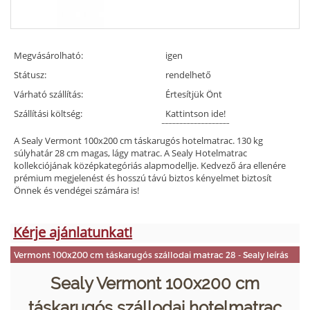
Megvásárolható:
igen
Státusz:
rendelhető
Várható szállítás:
Értesítjük Önt
Szállítási költség:
Kattintson ide!
A Sealy Vermont 100x200 cm táskarugós hotelmatrac. 130 kg
súlyhatár 28 cm magas, lágy matrac. A Sealy Hotelmatrac
kollekciójának középkategóriás alapmodellje. Kedvező ára ellenére
prémium megjelenést és hosszú távú biztos kényelmet biztosít
Önnek és vendégei számára is!
Kérje ajánlatunkat!
Vermont 100x200 cm táskarugós szállodai matrac 28 - Sealy leírás
Sealy Vermont 100x200 cm
táskarugós szállodai hotelmatrac