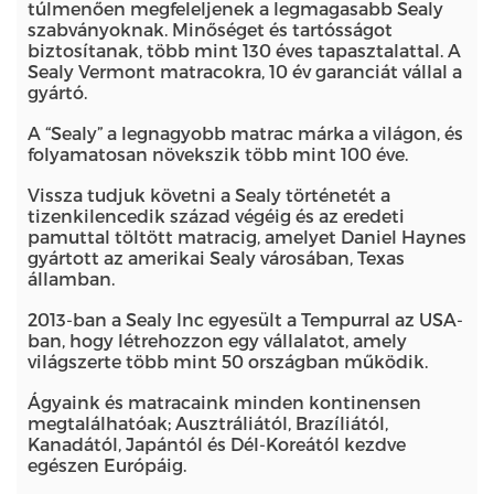
túlmenően megfeleljenek a legmagasabb Sealy
szabványoknak. Minőséget és tartósságot
biztosítanak, több mint 130 éves tapasztalattal. A
Sealy Vermont matracokra, 10 év garanciát vállal a
gyártó.
A “Sealy” a legnagyobb matrac márka a világon, és
folyamatosan növekszik több mint 100 éve.
Vissza tudjuk követni a Sealy történetét a
tizenkilencedik század végéig és az eredeti
pamuttal töltött matracig, amelyet Daniel Haynes
gyártott az amerikai Sealy városában, Texas
államban.
2013-ban a Sealy Inc egyesült a Tempurral az USA-
ban, hogy létrehozzon egy vállalatot, amely
világszerte több mint 50 országban működik.
Ágyaink és matracaink minden kontinensen
megtalálhatóak; Ausztráliától, Brazíliától,
Kanadától, Japántól és Dél-Koreától kezdve
egészen Európáig.