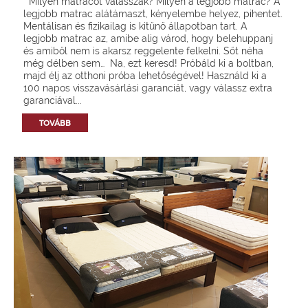
Milyen matracot válasszak? Milyen a legjobb matrac? A
legjobb matrac alátámaszt, kényelembe helyez, pihentet.
Mentálisan és fizikailag is kitűnő állapotban tart. A
legjobb matrac az, amibe alig várod, hogy belehuppanj
és amiből nem is akarsz reggelente felkelni. Sőt néha
még délben sem… Na, ezt keresd! Próbáld ki a boltban,
majd élj az otthoni próba lehetőségével! Használd ki a
100 napos visszavásárlási garanciát, vagy válassz extra
garanciával...
TOVÁBB