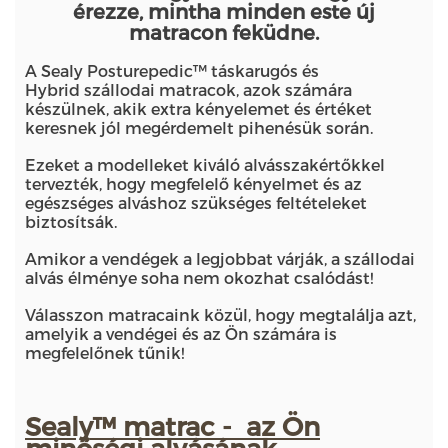
érezze, mintha minden este új
matracon feküdne.
A Sealy Posturepedic™ táskarugós és
Hybrid szállodai matracok, azok számára
készülnek, akik extra kényelemet és értéket
keresnek jól megérdemelt pihenésük során.
Ezeket a modelleket kiváló alvásszakértőkkel
tervezték, hogy megfelelő kényelmet és az
egészséges alváshoz szükséges feltételeket
biztosítsák.
Amikor a vendégek a legjobbat várják, a szállodai
alvás élménye soha nem okozhat csalódást!
Válasszon matracaink közül, hogy megtalálja azt,
amelyik a vendégei és az Ön számára is
megfelelőnek tűnik!
Sealy™ matrac - az Ön
minőségi alvásának