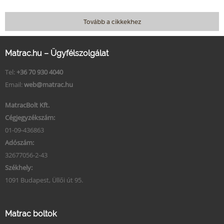
Tovább a cikkekhez
Matrac.hu – Ügyfélszolgálat
Tel:
+36 70 930 4040
Email:
web@matrac.hu
MatracBolt Kft.
Cégjegyzékszám:
01-09-436863
Adószám:
32677056-2-43
Székhely:
1091 Budapest, Üllői út 95.
Matrac boltok