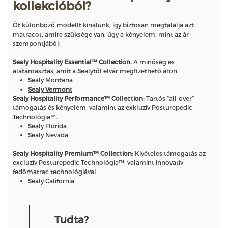
kollekcióból?
Öt különböző modellt kínálunk, így biztosan megtalálja azt
matracot, amire szüksége van, úgy a kényelem, mint az ár
szempontjából:
Sealy Hospitality Essential™ Collection:
A minőség és
alátámasztás, amit a Sealytől elvár megfizethető áron.
Sealy Montana
Sealy Vermont
Sealy Hospitality Performance™ Collection:
Tartós “all-over”
támogatás és kényelem, valamint az exkluzív Posturepedic
Technológia™.
Sealy Florida
Sealy Nevada
Sealy Hospitality Premium™ Collection:
Kivételes támogatás az
excluzív Posturepedic Technológia™, valamint innovatív
fedőmatrac technológiával.
Sealy California
Tudta?