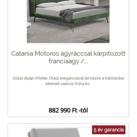
Catania Motoros ágyráccsal kárpitozott
franciaágy /...
Olasz dizájn ihlette. Olasz eleganciával tervezve a hálószoba
ékének szánva. Puha és...
882 990 Ft -tól
5 év garancia