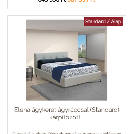
Standard / Alap
Elena ágykeret ágyráccsal (Standard)
kárpitozott...
Olasz dizájn ihlette. Olasz eleganciával tervezve a hálószoba