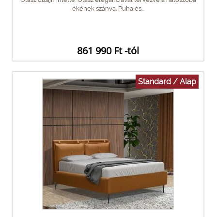
ékének szánva. Puha és...
861 990 Ft -tól
Standard / Alap