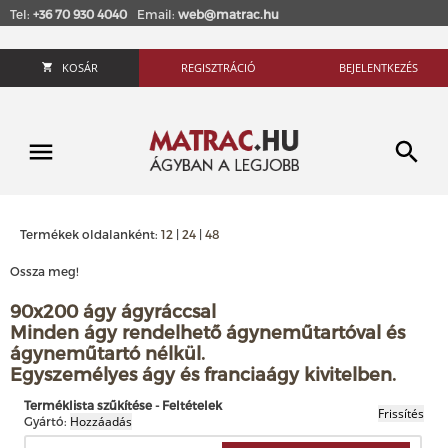
Tel:
+36 70 930 4040
Email:
web@matrac.hu
KOSÁR
REGISZTRÁCIÓ
BEJELENTKEZÉS
Termékek oldalanként:
12
|
24
|
48
Ossza meg!
90x200 ágy ágyráccsal
Minden ágy rendelhető ágyneműtartóval és
ágyneműtartó nélkül.
Egyszemélyes ágy és franciaágy kivitelben.
Terméklista szűkítése - Feltételek
Gyártó: