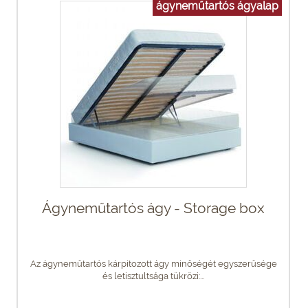
ágyneműtartós ágyalap
Ágyneműtartós ágy - Storage box
Az ágyneműtartós kárpitozott ágy minőségét egyszerűsége
és letisztultsága tükrözi:...