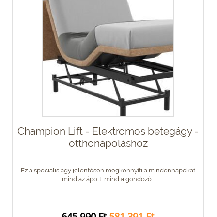
Champion Lift - Elektromos betegágy -
otthonápoláshoz
Ez a speciális ágy jelentősen megkönnyíti a mindennapokat
mind az ápolt, mind a gondozó...
645 990 Ft
581 391 Ft