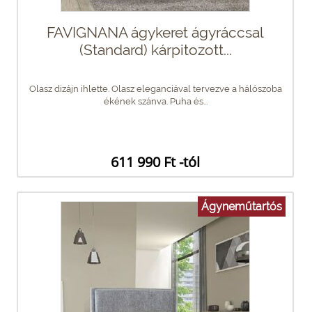
FAVIGNANA ágykeret ágyráccsal
(Standard) kárpitozott...
Olasz dizájn ihlette. Olasz eleganciával tervezve a hálószoba
ékének szánva. Puha és...
611 990 Ft -tól
Ágyneműtartós