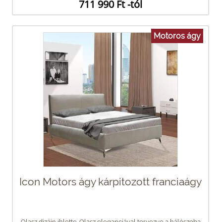
711 990 Ft -tól
Motoros ágy
Icon Motors ágy kárpitozott franciaágy
Olasz dizájn ihlette. Olasz eleganciával tervezve a hálószoba