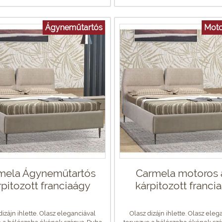
Ágyneműtartós
Moto
mela Ágyneműtartós
Carmela motoros 
rpitozott franciaágy
kárpitozott franci
dizájn ihlette. Olasz eleganciával
Olasz dizájn ihlette. Olasz eleg