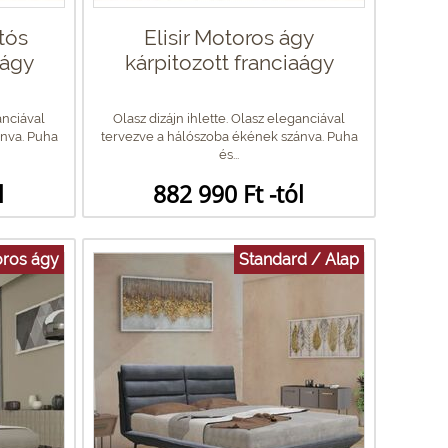
tós
Elisir Motoros ágy
aágy
kárpitozott franciaágy
anciával
Olasz dizájn ihlette. Olasz eleganciával
nva. Puha
tervezve a hálószoba ékének szánva. Puha
és...
l
882 990 Ft -tól
ros ágy
Standard / Alap