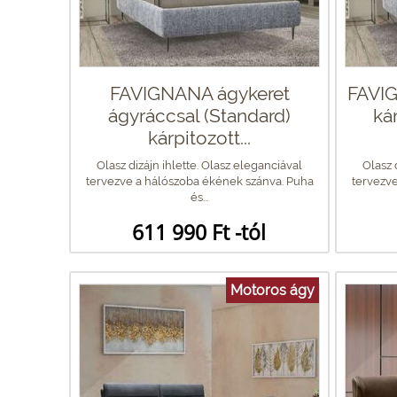
FAVIGNANA ágykeret
FAVI
ágyráccsal (Standard)
ká
kárpitozott...
Olasz dizájn ihlette. Olasz eleganciával
Olasz 
tervezve a hálószoba ékének szánva. Puha
tervezve
és...
611 990 Ft -tól
Motoros ágy