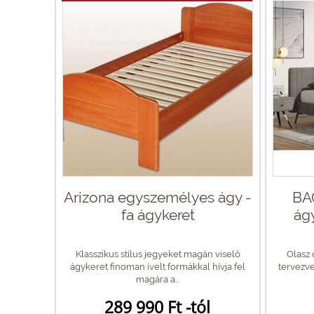
Arizona egyszemélyes ágy -
BA
fa ágykeret
ágy
Klasszikus stílus jegyeket magán viselő
Olasz 
ágykeret finoman ívelt formákkal hívja fel
tervezve
magára a...
289 990 Ft -tól