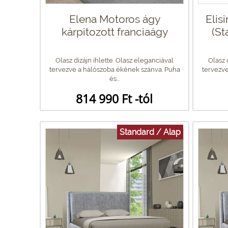
Elena Motoros ágy
Elis
kárpitozott franciaágy
(St
Olasz dizájn ihlette. Olasz eleganciával
Olasz 
tervezve a hálószoba ékének szánva. Puha
tervezve
és...
814 990 Ft -tól
Standard / Alap