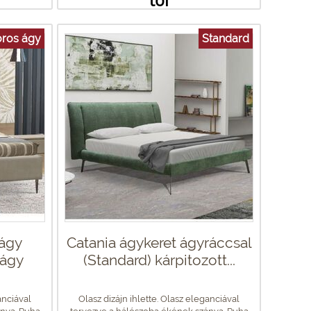
ros ágy
Standard
ágy
Catania ágykeret ágyráccsal
aágy
(Standard) kárpitozott...
anciával
Olasz dizájn ihlette. Olasz eleganciával