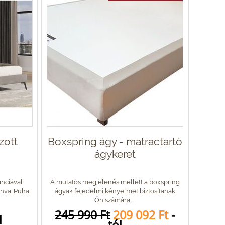
zott
Boxspring ágy - matractartó
ágykeret
anciával
A mutatós megjelenés mellett a boxspring
nva. Puha
ágyak fejedelmi kényelmet biztosítanak
Ön számára. ...
245 990 Ft
209 092 Ft
-
l
tól