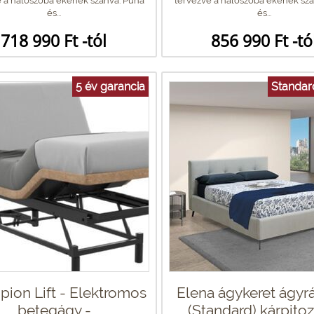
 a hálószoba ékének szánva. Puha
tervezve a hálószoba ékének szá
és...
és...
718 990 Ft -tól
856 990 Ft -tó
5 év garancia
Standar
ion Lift - Elektromos
Elena ágykeret ágyr
betegágy -
(Standard) kárpitozo