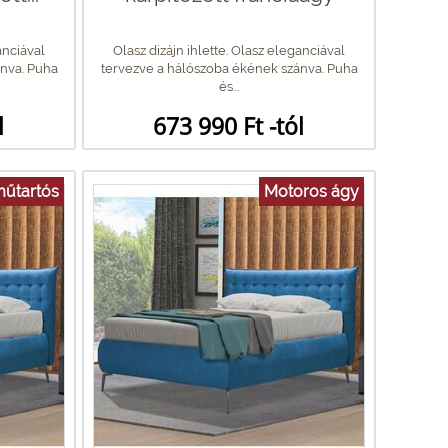
anciával
Olasz dizájn ihlette. Olasz eleganciával
nva. Puha
tervezve a hálószoba ékének szánva. Puha
és...
l
673 990 Ft -tól
űtartós
Motoros ágy