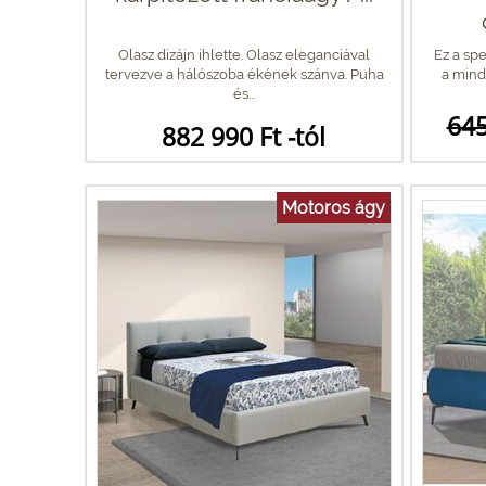
Olasz dizájn ihlette. Olasz eleganciával
Ez a sp
tervezve a hálószoba ékének szánva. Puha
a mind
és...
645
882 990 Ft -tól
Motoros ágy