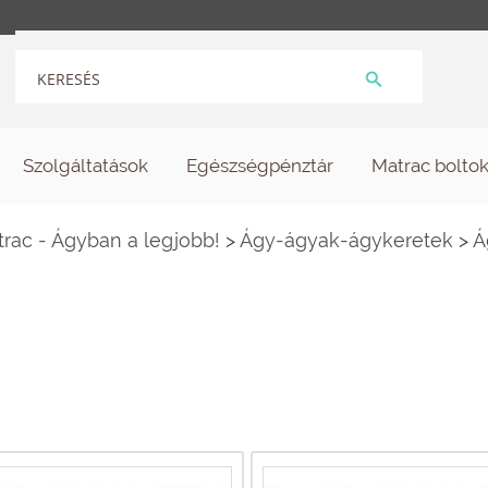
Szolgáltatások
Egészségpénztár
Matrac bolto
ac - Ágyban a legjobb!
>
Ágy-ágyak-ágykeretek
>
Á