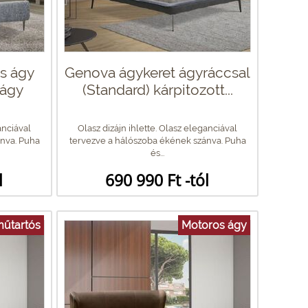
s ágy
Genova ágykeret ágyráccsal
aágy
(Standard) kárpitozott...
anciával
Olasz dizájn ihlette. Olasz eleganciával
nva. Puha
tervezve a hálószoba ékének szánva. Puha
és...
l
690 990 Ft -tól
űtartós
Motoros ágy