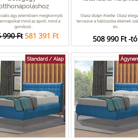
otthonápoláshoz
eciális ágy jelentősen megkönnyíti
Olasz dizájn ihlette. Olasz eleg
ennapokat mind az ápolt, mind a
tervezve a hálószoba ékének szá
gondozó...
és...
 990 Ft
581 391 Ft
508 990 Ft -tó
Standard / Alap
Ágynem