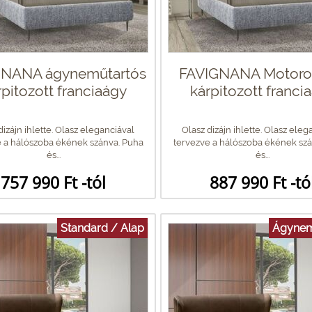
GNANA ágyneműtartós
FAVIGNANA Motoro
rpitozott franciaágy
kárpitozott franci
dizájn ihlette. Olasz eleganciával
Olasz dizájn ihlette. Olasz eleg
 a hálószoba ékének szánva. Puha
tervezve a hálószoba ékének szá
és...
és...
757 990 Ft -tól
887 990 Ft -tó
Standard / Alap
Ágynem