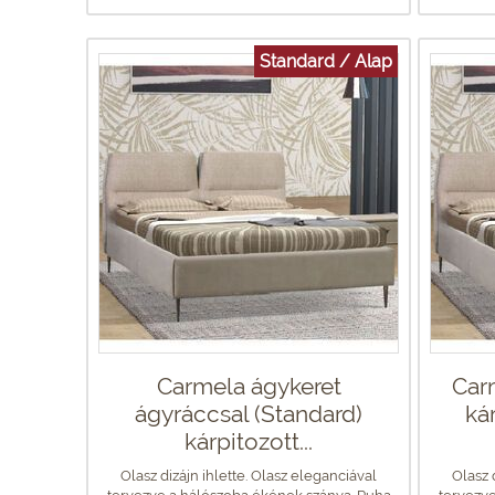
Standard / Alap
Carmela ágykeret
Car
ágyráccsal (Standard)
ká
kárpitozott...
Olasz dizájn ihlette. Olasz eleganciával
Olasz 