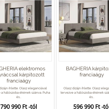
GHERIA elektromos
BAGHERIA kárpito
ráccsal kárpitozott
franciaágy
franciaágy
dizájn ihlette. Olasz eleganciával
Olasz dizájn ihlette. Olasz eleg
 a hálószoba ékének szánva. Puha
tervezve a hálószoba ékének szá
és...
és...
790 990 Ft -tól
596 990 Ft -tó