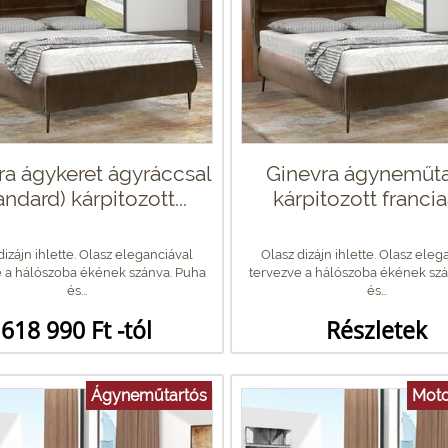
ra ágykeret ágyráccsal
Ginevra ágyneműta
andard) kárpitozott...
kárpitozott franci
dizájn ihlette. Olasz eleganciával
Olasz dizájn ihlette. Olasz eleg
 a hálószoba ékének szánva. Puha
tervezve a hálószoba ékének szá
és...
és...
618 990 Ft -tól
Részletek
Ágyneműtartós
Moto