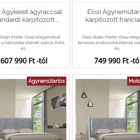
ir Ágykeret ágyráccsal
Elisir Ágyneműtar
andard) kárpitozott...
kárpitozott franci
dizájn ihlette. Olasz eleganciával
Olasz dizájn ihlette. Olasz eleg
 a hálószoba ékének szánva. Puha
tervezve a hálószoba ékének szá
és...
és...
607 990 Ft -tól
749 990 Ft -tó
Ágyneműtartós
Moto