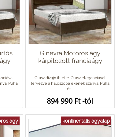
rtós
Ginevra Motoros ágy
aágy
kárpitozott franciaágy
anciával
Olasz dizájn ihlette. Olasz eleganciával
nva. Puha
tervezve a hálószoba ékének szánva. Puha
és...
894 990 Ft -tól
ros ágy
kontinentális ágyalap