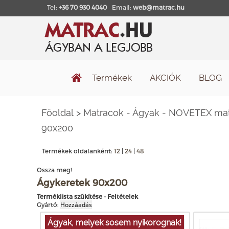
Tel:
+36 70 930 4040
Email:
web@matrac.hu
Termékek
AKCIÓK
BLOG
Főoldal
>
Matracok - Ágyak - NOVETEX matr
90x200
Termékek oldalanként:
12
|
24
|
48
Ossza meg!
Ágykeretek 90x200
Terméklista szűkítése - Feltételek
Gyártó:
Ágyak, melyek sosem nyikorognak!