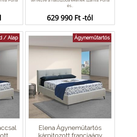
nva. Puha
tervezve a hálószoba ékének szánva. Puha
és...
l
629 990 Ft -tól
d / Alap
Ágyneműtartós
áccsal
Elena Ágyneműtartós
tt...
kárpitozott franciaágy