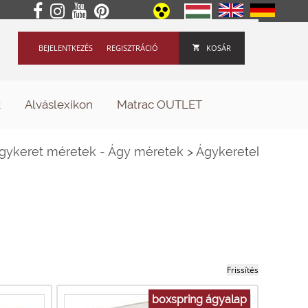
BEJELENTKEZÉS
REGISZTRÁCIÓ
KOSÁR
k
Alváslexikon
Matrac OUTLET
gykeret méretek - Ágy méretek
>
Ágykeretek
boxspring ágyalap