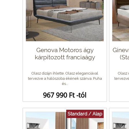
Genova Motoros ágy
Ginev
kárpitozott franciaágy
(St
Olasz dizájn ihlette. Olasz eleganciával
Olasz 
tervezve a hálószoba ékének szánva. Puha
tervezve
és...
967 990 Ft -tól
Standard / Alap