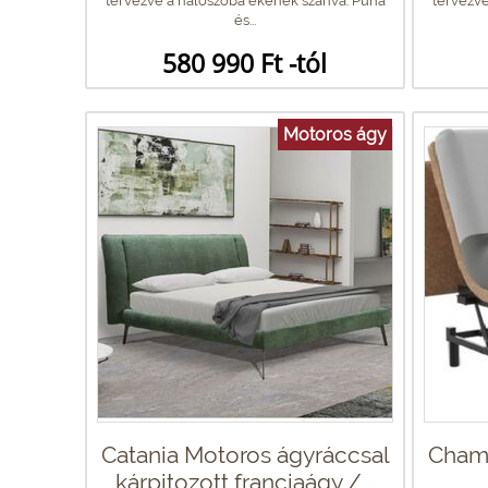
tervezve a hálószoba ékének szánva. Puha
tervezve
és...
580 990 Ft -tól
Motoros ágy
Catania Motoros ágyráccsal
Champ
kárpitozott franciaágy /...