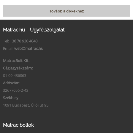
Tovább a cikkekhez
Matrac.hu – Ügyfélszolgálat
Tel:
+36 70 930 4040
Email:
web@matrac.hu
MatracBolt Kft.
Cégjegyzékszám:
01-09-436863
Adószám:
32677056-2-43
Székhely:
1091 Budapest, Üllői út 95.
Matrac boltok