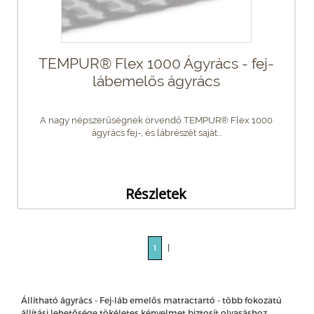
TEMPUR® Flex 1000 Ágyrács - fej-
lábemelős ágyrács
A nagy népszerűségnek örvendő TEMPUR® Flex 1000
ágyrács fej-, és lábrészét saját...
Részletek
|
1
Állítható ágyrács - Fej-láb emelős matractartó - több fokozatú
állítási lehetősége tökéletes kényelmet biztosít olvasáshoz,