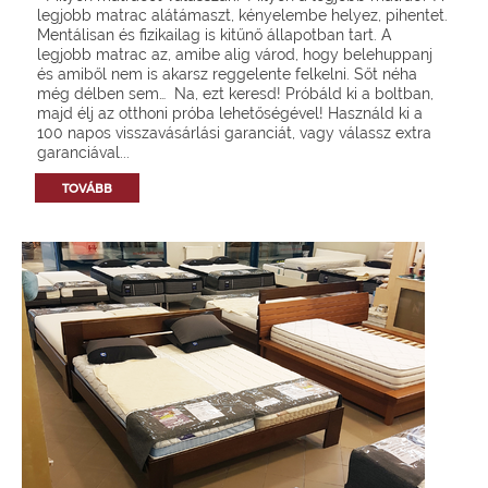
legjobb matrac alátámaszt, kényelembe helyez, pihentet.
Mentálisan és fizikailag is kitűnő állapotban tart. A
legjobb matrac az, amibe alig várod, hogy belehuppanj
és amiből nem is akarsz reggelente felkelni. Sőt néha
még délben sem… Na, ezt keresd! Próbáld ki a boltban,
majd élj az otthoni próba lehetőségével! Használd ki a
100 napos visszavásárlási garanciát, vagy válassz extra
garanciával...
TOVÁBB