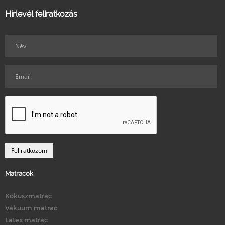
Hírlevél feliratkozás
Matracok
Kókuszmatrac
Vákuum matrac
Latex matrac