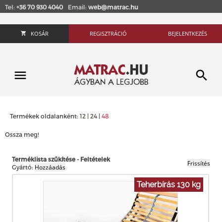
Tel:
+36 70 930 4040
Email:
web@matrac.hu
KOSÁR
REGISZTRÁCIÓ
BEJELENTKEZÉS
Termékek oldalanként:
12
|
24
|
48
Ossza meg!
Terméklista szűkítése - Feltételek
Gyártó:
Teherbírás 130 kg