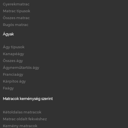
Gyerekmatrac
Matrac típusok
Összes matrac
Rugós matrac
Ágyak
Ágy típusok
Kanapéágy
Összes ágy
Ágyneműtartós ágy
Franciaágy
Kárpitos ágy
Faágy
Matracok keménység szerint
Kétoldalas matracok
Matrac oldalt fekvéshez
Kemény matracok