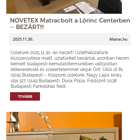
NOVETEX Matracbolt a Lőrinc Centerben
-- BEZÁRT!!!
2025.11.30.
Matrac.hu
Üzletünk 2025.11.30.-án bezárt! Üzlethálózatunk
észszerűsítése miatt üzletünket bezártuk, azonban három
kiemelt budapesti bemutatótermünkben változatlan
lelkesedéssel és szakértelemmel várjuk Önt: Üllői út 81.
(1091 Budapest) – Központi üzletünk, Nagy Lajos király
útja 127. (1149 Budapest), Duna Pláza, Földszint (1138
Budapest) Parkolóház felől
TOVÁBB