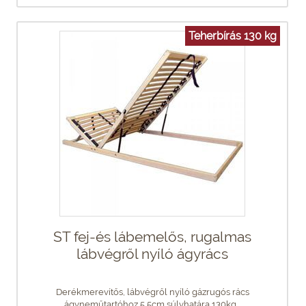
Teherbírás 130 kg
ST fej-és lábemelős, rugalmas
lábvégről nyíló ágyrács
Derékmerevítős, lábvégről nyíló gázrugós rács
ágyneműtartóhoz 5,5cm súlyhatára 130kg...