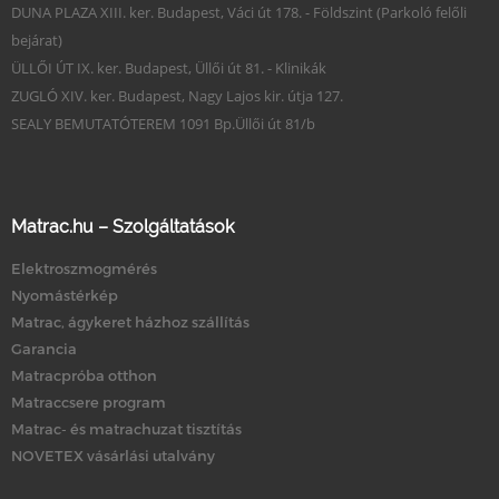
DUNA PLAZA XIII. ker. Budapest, Váci út 178. - Földszint (Parkoló felőli
bejárat)
ÜLLŐI ÚT IX. ker. Budapest, Üllői út 81. - Klinikák
ZUGLÓ XIV. ker. Budapest, Nagy Lajos kir. útja 127.
SEALY BEMUTATÓTEREM 1091 Bp.Üllői út 81/b
Matrac.hu – Szolgáltatások
Elektroszmogmérés
Nyomástérkép
Matrac, ágykeret házhoz szállítás
Garancia
Matracpróba otthon
Matraccsere program
Matrac- és matrachuzat tisztítás
NOVETEX vásárlási utalvány