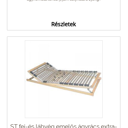
Részletek
ST fej-és lábvég emelős ágyrács extra-