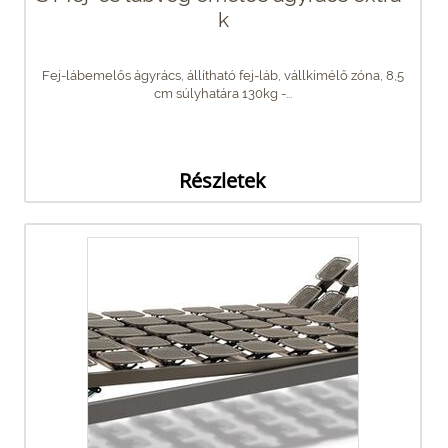
k
Fej-lábemelős ágyrács, állítható fej-láb, vállkímélő zóna, 8,5
cm súlyhatára 130kg -...
Részletek