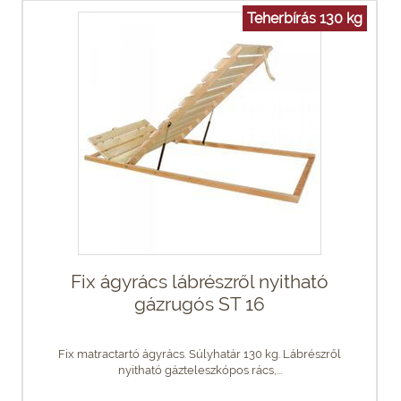
Teherbírás 130 kg
Fix ágyrács lábrészről nyitható
gázrugós ST 16
Fix matractartó ágyrács. Súlyhatár 130 kg. Lábrészről
nyitható gázteleszkópos rács,...