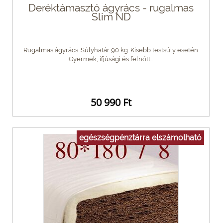
Deréktámasztó ágyrács - rugalmas
Slim ND
Rugalmas ágyrács. Súlyhatár 90 kg. Kisebb testsúly esetén.
Gyermek, ifjúsági és felnőtt...
50 990 Ft
egészségpénztárra elszámolható