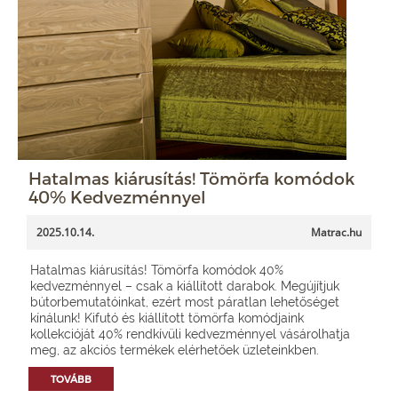
Hatalmas kiárusítás! Tömörfa komódok
40% Kedvezménnyel
2025.10.14.
Matrac.hu
Hatalmas kiárusítás! Tömörfa komódok 40%
kedvezménnyel – csak a kiállított darabok. Megújítjuk
bútorbemutatóinkat, ezért most páratlan lehetőséget
kínálunk! Kifutó és kiállított tömörfa komódjaink
kollekcióját 40% rendkívüli kedvezménnyel vásárolhatja
meg, az akciós termékek elérhetőek üzleteinkben.
TOVÁBB