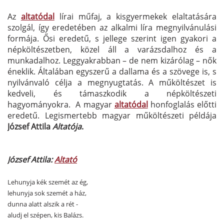
Az
altatódal
lírai műfaj, a kisgyermekek elaltatására
szolgál, így eredetében az alkalmi líra megnyilvánulási
formája. Ősi eredetű, s jellege szerint igen gyakori a
népköltészetben, közel áll a varázsdalhoz és a
munkadalhoz. Leggyakrabban – de nem kizárólag – nők
éneklik. Általában egyszerű a dallama és a szövege is, s
nyilvánvaló célja a megnyugtatás. A műköltészet is
kedveli, és támaszkodik a népköltészeti
hagyományokra. A magyar
altatódal
honfoglalás előtti
eredetű. Legismertebb magyar műköltészeti példája
József Attila
Altatója
.
József Attila:
Altató
Lehunyja kék szemét az ég,
lehunyja sok szemét a ház,
dunna alatt alszik a rét -
aludj el szépen, kis Balázs.