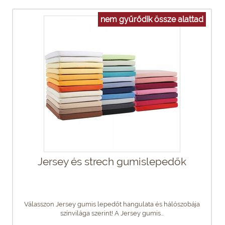
nem gyűrődik össze alattad
Jersey és strech gumislepedők
Válasszon Jersey gumis lepedőt hangulata és hálószobája
színvilága szerint! A Jersey gumis...