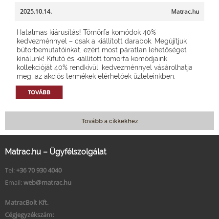
2025.10.14.
Matrac.hu
Hatalmas kiárusítás! Tömörfa komódok 40%
kedvezménnyel – csak a kiállított darabok. Megújítjuk
bútorbemutatóinkat, ezért most páratlan lehetőséget
kínálunk! Kifutó és kiállított tömörfa komódjaink
kollekcióját 40% rendkívüli kedvezménnyel vásárolhatja
meg, az akciós termékek elérhetőek üzleteinkben.
TOVÁBB
Tovább a cikkekhez
Matrac.hu – Ügyfélszolgálat
Tel:
+36 70 930 4040
Email:
web@matrac.hu
MatracBolt Kft.
Cégjegyzékszám: