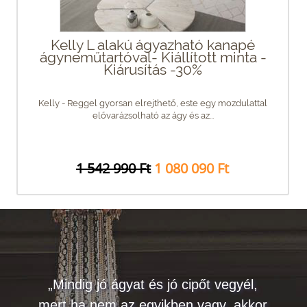
Kelly L alakú ágyazható kanapé
ágyneműtartóval- Kiállított minta -
Kiárusítás -30%
Kelly - Reggel gyorsan elrejthető, este egy mozdulattal
elővarázsolható az ágy és az...
1 542 990 Ft
1 080 090 Ft
„Mindig jó ágyat és jó cipőt vegyél,
mert ha nem az egyikben vagy, akkor