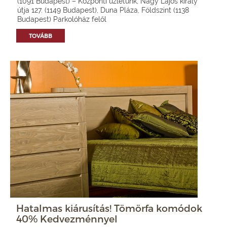
(1091 Budapest) – Központi üzletünk, Nagy Lajos király
útja 127. (1149 Budapest), Duna Pláza, Földszint (1138
Budapest) Parkolóház felől
TOVÁBB
Hatalmas kiárusítás! Tömörfa komódok
40% Kedvezménnyel