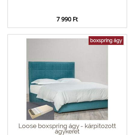
7 990 Ft
boxspring ágy
Loose boxspring ágy - kárpitozott
ágykeret