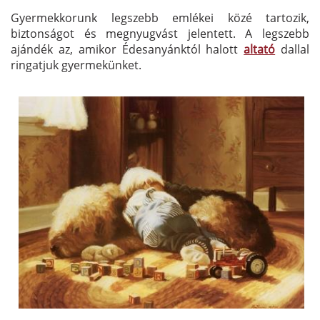
Gyermekkorunk legszebb emlékei közé tartozik,
biztonságot és megnyugvást jelentett. A legszebb
ajándék az, amikor Édesanyánktól halott
altató
dallal
ringatjuk gyermekünket.