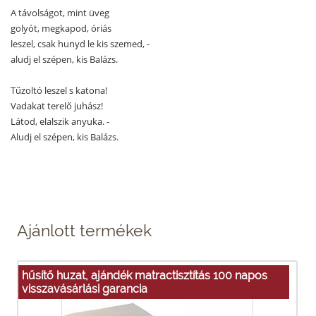
A távolságot, mint üveg
golyót, megkapod, óriás
leszel, csak hunyd le kis szemed, -
aludj el szépen, kis Balázs.
Tűzoltó leszel s katona!
Vadakat terelő juhász!
Látod, elalszik anyuka. -
Aludj el szépen, kis Balázs.
Ajánlott termékek
hűsítő huzat, ajándék matractisztítás 100 napos
visszavásárlási garancia