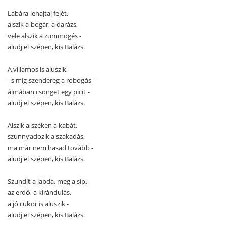
Lábára lehajtaj fejét,
alszik a bogár, a darázs,
vele alszik a zümmögés -
aludj el szépen, kis Balázs.
A villamos is aluszik,
- s míg szendereg a robogás -
álmában csönget egy picit -
aludj el szépen, kis Balázs.
Alszik a széken a kabát,
szunnyadozik a szakadás,
ma már nem hasad tovább -
aludj el szépen, kis Balázs.
Szundít a labda, meg a síp,
az erdő, a kirándulás,
a jó cukor is aluszik -
aludj el szépen, kis Balázs.