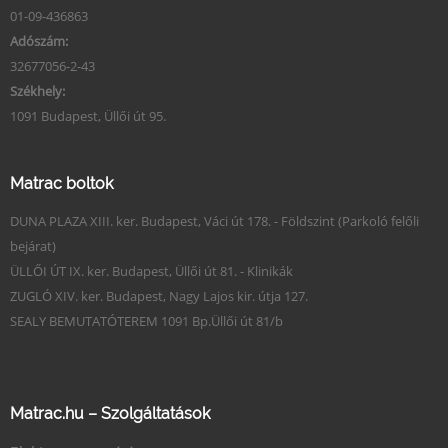
01-09-436863
Adószám:
32677056-2-43
Székhely:
1091 Budapest, Üllői út 95.
Matrac boltok
DUNA PLAZA XIII. ker. Budapest, Váci út 178. - Földszint (Parkoló felőli
bejárat)
ÜLLŐI ÚT IX. ker. Budapest, Üllői út 81. - Klinikák
ZUGLÓ XIV. ker. Budapest, Nagy Lajos kir. útja 127.
SEALY BEMUTATÓTEREM 1091 Bp.Üllői út 81/b
Matrac.hu – Szolgáltatások