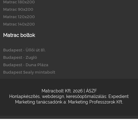
Matrac 180x200
Matrac 90x200
Matrac 120x200
Matrac 140x200
Matrac boltok
Budapest - Üllői út 81.
Budapest - Zugló
Budapest - Duna Pláza
Budapest Sealy mintabolt
Matracbolt Kft. 2026 |
ÁSZF
Honlapkészítés
,
webdesign
,
keresőoptimalizálás
:
Expedient
Marketing tanácsadónk a:
Marketing Professzorok Kft.