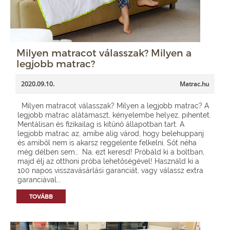
Milyen matracot válasszak? Milyen a
legjobb matrac?
2020.09.10.
Matrac.hu
Milyen matracot válasszak? Milyen a legjobb matrac? A
legjobb matrac alátámaszt, kényelembe helyez, pihentet.
Mentálisan és fizikailag is kitűnő állapotban tart. A
legjobb matrac az, amibe alig várod, hogy belehuppanj
és amiből nem is akarsz reggelente felkelni. Sőt néha
még délben sem… Na, ezt keresd! Próbáld ki a boltban,
majd élj az otthoni próba lehetőségével! Használd ki a
100 napos visszavásárlási garanciát, vagy válassz extra
garanciával...
TOVÁBB