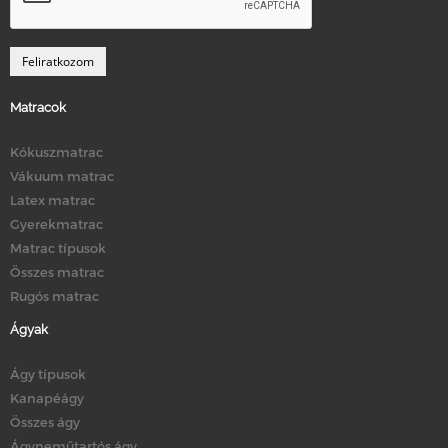
Matracok
Kókuszmatrac
Vákuum matrac
Latex matrac
Gyerekmatrac
Matrac típusok
Összes matrac
Rugós matrac
Ágyak
Ágy típusok
Kanapéágy
Összes ágy
Ágyneműtartós ágy