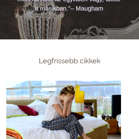
a másikban.”– Maugham
Legfrissebb cikkek