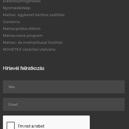
Elektroszmogmérés
Nyomástérkép
Matrac, ágykeret házhoz szállítás
Garancia
Matracpróba otthon
Matraccsere program
Matrac- és matrachuzat tisztítás
NOVETEX vásárlási utalvány
Hírlevél feliratkozás