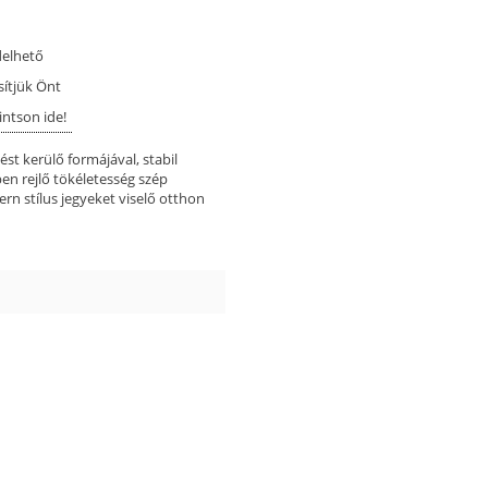
delhető
sítjük Önt
intson ide!
ést kerülő formájával, stabil
ben rejlő tökéletesség szép
ern stílus jegyeket viselő otthon