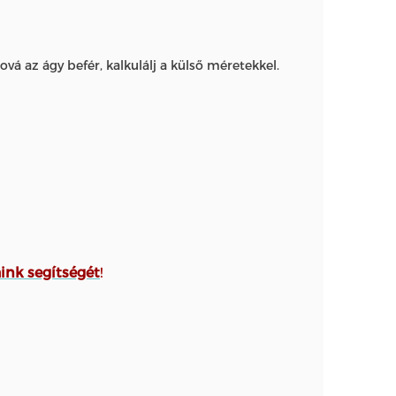
á az ágy befér, kalkulálj a külső méretekkel.
aink segítségét
!