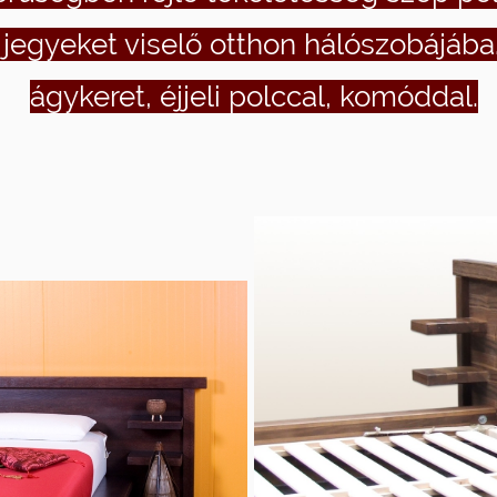
s jegyeket viselő otthon hálószobájáb
ágykeret, éjjeli polccal, komóddal.