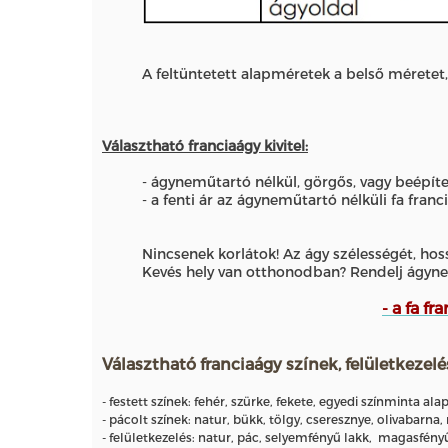
A feltüntetett alapméretek a belső méretet,
Választható franciaágy kivitel:
- ágyneműtartó nélkül, görgős, vagy beépí
- a fenti ár az ágyneműtartó nélküli fa fran
Nincsenek korlátok! Az ágy szélességét, hos
Kevés hely van otthonodban? Rendelj ágyne
- a fa f
Választható franciaágy színek, felületkezelé
- festett színek: fehér, szürke, fekete, egyedi színminta ala
- pácolt színek: natur, bükk, tölgy, cseresznye, olivabarn
- felületkezelés: natur, pác, selyemfényű lakk, magasfény