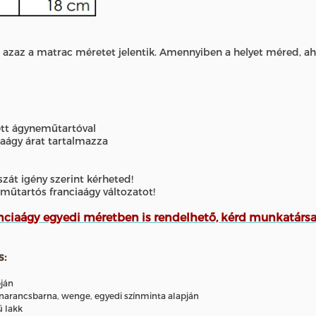
 azaz a matrac méretet jelentik. Amennyiben a helyet méred, ahov
tett ágyneműtartóval
ciaágy árat tartalmazza
szát igény szerint kérheted!
műtartós franciaágy változatot!
ranciaágy egyedi méretben is rendelhető, kérd munkatárs
s:
pján
a, narancsbarna, wenge, egyedi színminta alapján
ű lakk