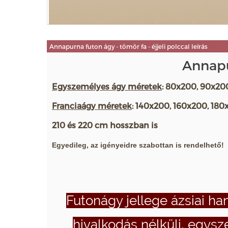
Annapurna futon ágy - tömör fa - éjjeli polccal leírás
Annapur
Egyszemélyes ágy méretek
: 80x200, 90x20
Franciaágy méretek
: 140x200, 160x200, 18
210 és 220 cm hosszban is
Egyedileg, az igényeidre szabottan is rendelhető!
Futonágy jellege ázsiai han
hivalkodás nélküli, egysz