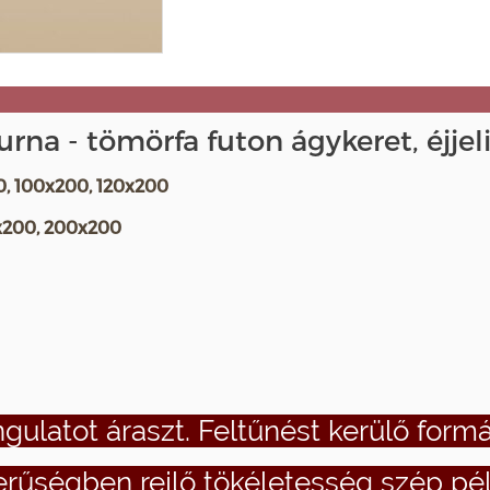
na - tömörfa futon ágykeret, éjjeli
0, 100x200, 120x200
0x200, 200x200
gulatot áraszt. Feltűnést kerülő formá
erűségben rejlő tökéletesség szép pél