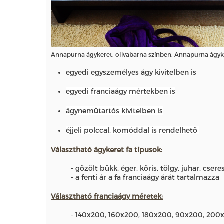
Annapurna ágykeret, olivabarna színben. Annapurna ágy
egyedi egyszemélyes ágy kivitelben is
egyedi franciaágy mértekben is
ágyneműtartós kivitelben is
éjjeli polccal, komóddal is rendelhető
Választható ágykeret fa típusok:
- gőzölt bükk, éger, kőris, tölgy, juhar, cser
- a fenti ár a fa franciaágy árát tartalmazza
Választható franciaágy méretek
:
- 140x200, 160x200, 180x200, 90x200, 200x