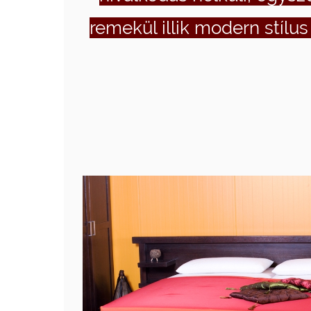
remekül illik modern stílu