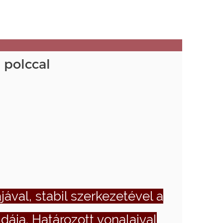
 polccal
jával, stabil szerkezetével a
dája. Határozott vonalaival