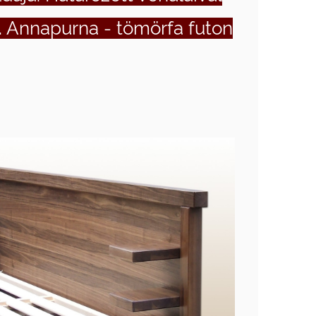
a. Annapurna - tömörfa futon