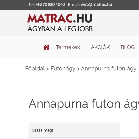
Tel:
+36 70 930 4040
Email:
web@matrac.hu
Termékek
AKCIÓK
BLOG
Főoldal
>
Futonágy
>
Annapurna futon ágy - 
Annapurna futon ágy 
Ossza meg!