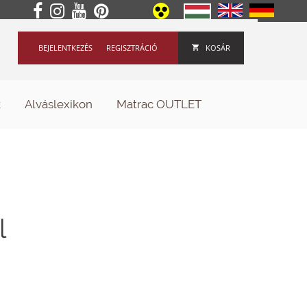
BEJELENTKEZÉS
REGISZTRÁCIÓ
KOSÁR
k
Alváslexikon
Matrac OUTLET
l