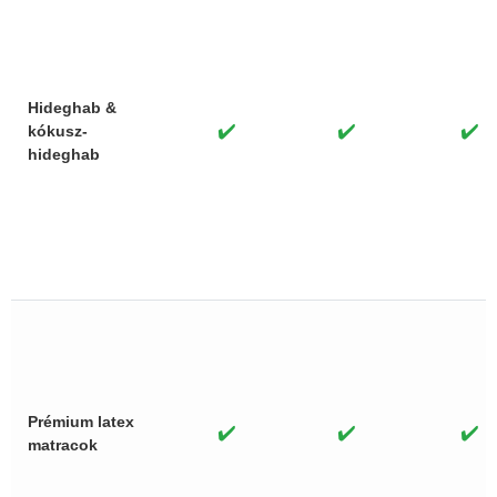
Hideghab &
✔️
✔️
✔️
kókusz-
hideghab
Prémium latex
✔️
✔️
✔️
matracok