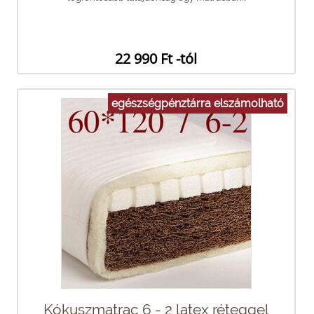
22 990 Ft -tól
egészségpénztárra elszámolható
Kókuszmatrac 6 - 2 latex réteggel