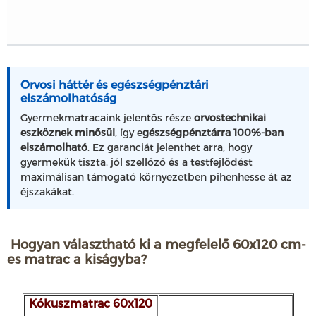
Orvosi háttér és egészségpénztári
elszámolhatóság
Gyermekmatracaink jelentős része
orvostechnikai
eszköznek minősül
, így e
gészségpénztárra 100%-ban
elszámolható
. Ez garanciát jelenthet arra, hogy
gyermekük tiszta, jól szellőző és a testfejlődést
maximálisan támogató környezetben pihenhesse át az
éjszakákat.
Hogyan választható ki a megfelelő 60x120 cm-
es matrac a kiságyba?
Kókuszmatrac 60x120