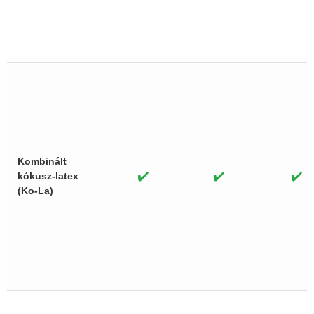
Kombinált
✔️
✔️
✔️
kókusz-latex
(Ko-La)