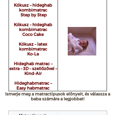
Kókusz – hideghab
kombimatrac
Step by Step
Kókusz – hideghab
kombimatrac
Coco Cake
Kókusz – latex
kombimatrac
Ko-La
Hideghab matrac –
extra – 3D – szellőzővel –
Kind-Air
Hideghabmatrac –
Easy habmatrac
Ismerje meg a matractípusok előnyeit, és válassza a
baba számára a legjobbat!