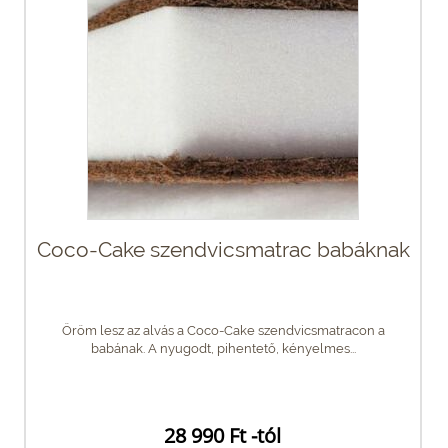
Coco-Cake szendvicsmatrac babáknak
Öröm lesz az alvás a Coco-Cake szendvicsmatracon a
babának. A nyugodt, pihentető, kényelmes...
28 990 Ft -tól