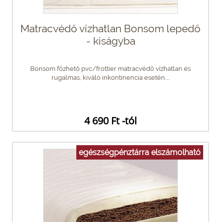
Matracvédő vízhatlan Bonsom lepedő
- kiságyba
Bonsom főzhető pvc/frottier matracvédő vízhatlan és
rugalmas, kiváló inkontinencia esetén,...
4 690 Ft -tól
egészségpénztárra elszámolható