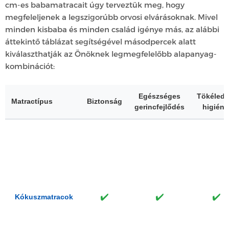
cm-es babamatracait úgy terveztük meg, hogy
megfeleljenek a legszigorúbb orvosi elvárásoknak. Mivel
minden kisbaba és minden család igénye más, az alábbi
áttekintő táblázat segítségével másodpercek alatt
kiválaszthatják az Önöknek legmegfelelőbb alapanyag-
kombinációt:
Egészséges
Tökéledt
Matractípus
Biztonság
gerincfejlődés
higiéni
✔️
✔️
✔️
Kókuszmatracok