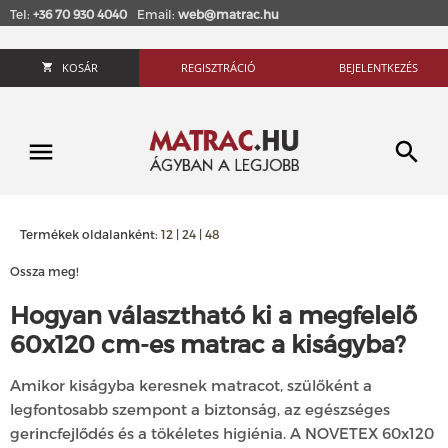
Tel:
+36 70 930 4040
Email:
web@matrac.hu
KOSÁR
REGISZTRÁCIÓ
BEJELENTKEZÉS
Termékek oldalanként:
12
|
24
|
48
Ossza meg!
Hogyan választható ki a megfelelő
60x120 cm-es matrac a kiságyba?
Amikor kiságyba keresnek matracot, szülőként a
legfontosabb szempont a biztonság, az egészséges
gerincfejlődés és a tökéletes higiénia. A NOVETEX 60x120