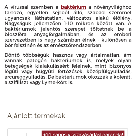
A vírussal szemben a
baktérium
a növényvilághoz
tartozó, egyetlen sejtből álló, szabad szemmel
ugyancsak láthatatlan, változatos alakú élőlény.
Nagyságuk jellemzően 1-10 mikron között van. A
baktériumok jelentős szerepet töltetnek be a
bioszféra anyagforgalmában, és az emberi
szervezetben is nagy számban élnek - különösen a
bőr felszínén és az emésztőrendszerben.
Döntő többségük hasznos vagy ártalmatlan, ám
vannak patogén baktériumok is, melyek olyan
betegségek kialakulásáért felelnek, mint bizonyos
légúti vagy húgyúti fertőzések, középfülgyulladás,
arcüreggyulladás. De baktériumok okozzák a kolerát,
a szifiliszt vagy Lyme-kórt is.
Ajánlott termékek
100 napos visszavásárlási garancia!