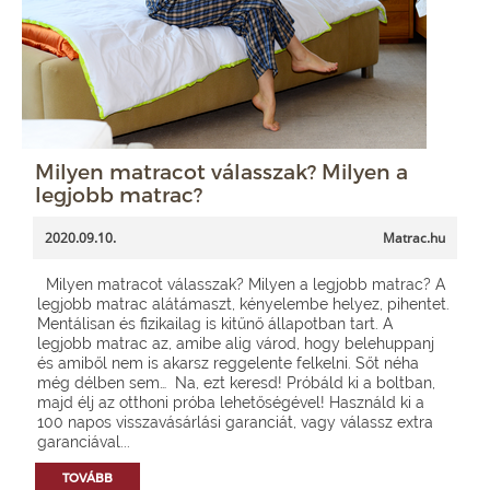
Milyen matracot válasszak? Milyen a
legjobb matrac?
2020.09.10.
Matrac.hu
Milyen matracot válasszak? Milyen a legjobb matrac? A
legjobb matrac alátámaszt, kényelembe helyez, pihentet.
Mentálisan és fizikailag is kitűnő állapotban tart. A
legjobb matrac az, amibe alig várod, hogy belehuppanj
és amiből nem is akarsz reggelente felkelni. Sőt néha
még délben sem… Na, ezt keresd! Próbáld ki a boltban,
majd élj az otthoni próba lehetőségével! Használd ki a
100 napos visszavásárlási garanciát, vagy válassz extra
garanciával...
TOVÁBB