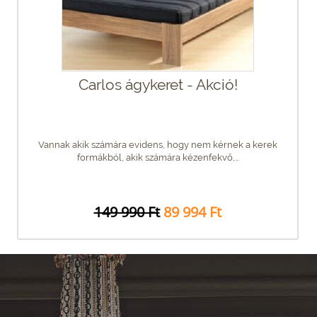
Carlos ágykeret - Akció!
Vannak akik számára evidens, hogy nem kérnek a kerek
formákból, akik számára kézenfekvő,...
149 990 Ft
89 994 Ft