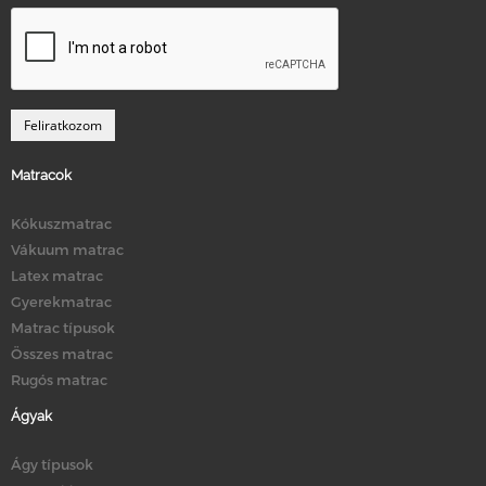
Matracok
Kókuszmatrac
Vákuum matrac
Latex matrac
Gyerekmatrac
Matrac típusok
Összes matrac
Rugós matrac
Ágyak
Ágy típusok