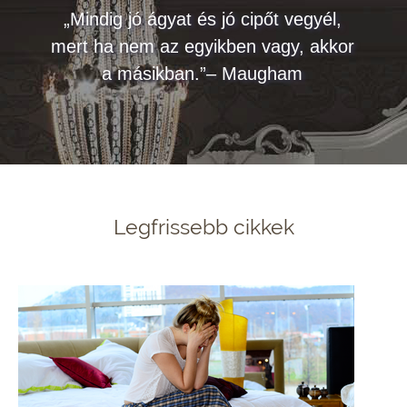
„Mindig jó ágyat és jó cipőt vegyél,
mert ha nem az egyikben vagy, akkor
a másikban.”– Maugham
Legfrissebb cikkek