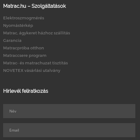
Matrac.hu – Szolgáltatások
Elektroszmogmérés
Nyomástérkép
Matrac, ágykeret házhoz szállítás
Garancia
Matracpróba otthon
Matraccsere program
Matrac- és matrachuzat tisztítás
NOVETEX vásárlási utalvány
Hírlevél feliratkozás