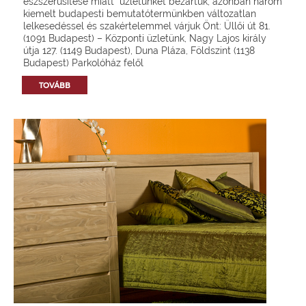
észszerűsítése miatt üzletünket bezártuk, azonban három
kiemelt budapesti bemutatótermünkben változatlan
lelkesedéssel és szakértelemmel várjuk Önt: Üllői út 81.
(1091 Budapest) – Központi üzletünk, Nagy Lajos király
útja 127. (1149 Budapest), Duna Pláza, Földszint (1138
Budapest) Parkolóház felől
TOVÁBB