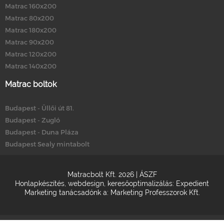
Matrac 160x200
Matrac 80x200
Matrac 180x200
Matrac 90x200
Matrac 120x200
Matrac 140x200
Matrac boltok
Budapest - Üllői út 81.
Budapest - Zugló
Budapest - Duna Pláza
Budapest Sealy mintabolt
Matracbolt Kft. 2026 |
ÁSZF
Honlapkészítés
,
webdesign
,
keresőoptimalizálás
:
Expedient
Marketing tanácsadónk a:
Marketing Professzorok Kft.