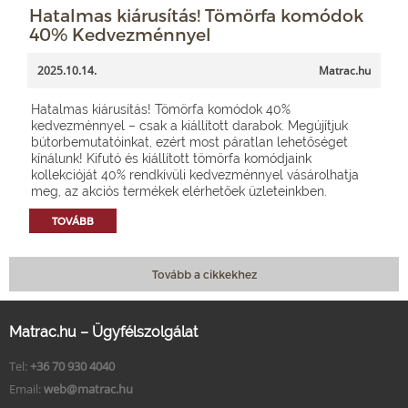
Hatalmas kiárusítás! Tömörfa komódok
40% Kedvezménnyel
2025.10.14.
Matrac.hu
Hatalmas kiárusítás! Tömörfa komódok 40%
kedvezménnyel – csak a kiállított darabok. Megújítjuk
bútorbemutatóinkat, ezért most páratlan lehetőséget
kínálunk! Kifutó és kiállított tömörfa komódjaink
kollekcióját 40% rendkívüli kedvezménnyel vásárolhatja
meg, az akciós termékek elérhetőek üzleteinkben.
TOVÁBB
Tovább a cikkekhez
Matrac.hu – Ügyfélszolgálat
Tel:
+36 70 930 4040
Email:
web@matrac.hu