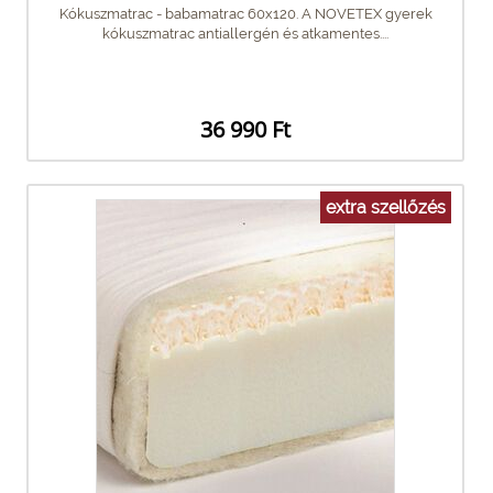
Kókuszmatrac - babamatrac 60x120. A NOVETEX gyerek
kókuszmatrac antiallergén és atkamentes....
36 990 Ft
extra szellőzés