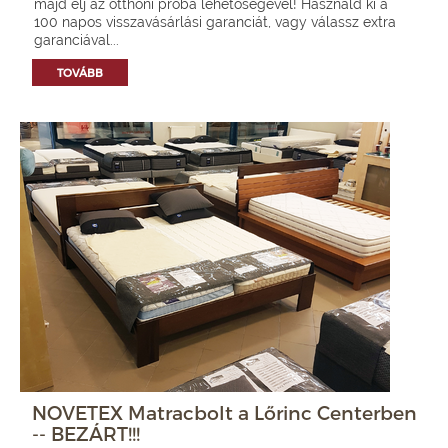
majd élj az otthoni próba lehetőségével! Használd ki a
100 napos visszavásárlási garanciát, vagy válassz extra
garanciával...
TOVÁBB
NOVETEX Matracbolt a Lőrinc Centerben
-- BEZÁRT!!!