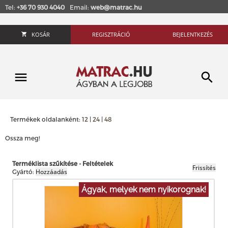
Tel:
+36 70 930 4040
Email:
web@matrac.hu
KOSÁR
REGISZTRÁCIÓ
BEJELENTKEZÉS
Termékek oldalanként:
12
|
24
|
48
Ossza meg!
Terméklista szűkítése - Feltételek
Gyártó:
Ágyak, melyek nem nyikorognak!