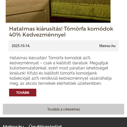
Hatalmas kiárusítás! Tömörfa komódok
40% Kedvezménnyel
2025.10.14.
Matrac.hu
Hatalmas kiárusítás! Tömörfa komódok 40%
kedvezménnyel – csak a kiállított darabok. Megújítjuk
bútorbemutatóinkat, ezért most páratlan lehetőséget
kínálunk! Kifutó és kiállított tömörfa komódjaink
kollekcióját 40% rendkívüli kedvezménnyel vásárolhatja
meg, az akciós termékek elérhetőek üzleteinkben.
TOVÁBB
Tovább a cikkekhez