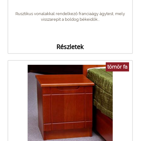
Rusztikus vonalakkal rendelkező franciaágy ágytest, mely
visszarepít a boldog békeidők...
Részletek
tömör fa