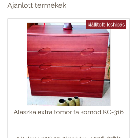
Ajánlott termékek
kiállitott-kishibás
Alaszka extra tömör fa komód KC-316