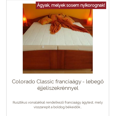
Ágyak, melyek sosem nyikorognak!
Colorado Classic franciaágy - lebegő
éjjeliszekrénnyel
Rusztikus vonalakkal rendelkező franciaágy ágytest, mely
visszarepít a boldog békeidők...