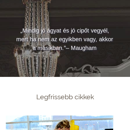
„Mindig jó ágyat és jó cipőt vegyél,
mert ha nem az egyikben vagy, akkor
a másikban.”– Maugham
Legfrissebb cikkek