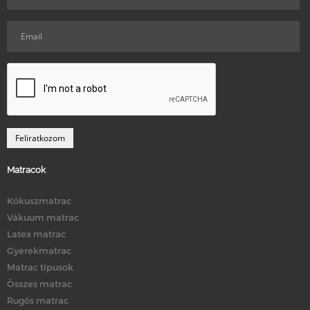
Matracok
Kókuszmatrac
Vákuum matrac
Latex matrac
Gyerekmatrac
Matrac típusok
Összes matrac
Rugós matrac