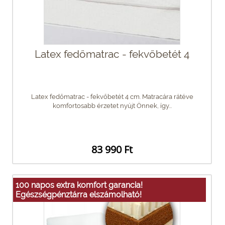
Latex fedőmatrac - fekvőbetét 4
Latex fedőmatrac - fekvőbetét 4 cm. Matracára rátéve
komfortosabb érzetet nyújt Önnek, így...
83 990 Ft
100 napos extra komfort garancia!
Egészségpénztárra elszámolható!