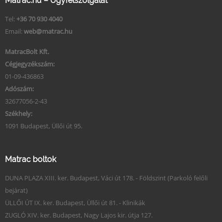
Matrac.hu – Ügyfélszolgálat
Tel:
+36 70 930 4040
Email:
web@matrac.hu
MatracBolt Kft.
Cégjegyzékszám:
01-09-436863
Adószám:
32677056-2-43
Székhely:
1091 Budapest, Üllői út 95.
Matrac boltok
DUNA PLAZA XIII. ker. Budapest, Váci út 178. - Földszint (Parkoló felőli
bejárat)
ÜLLŐI ÚT IX. ker. Budapest, Üllői út 81. - Klinikák
ZUGLÓ XIV. ker. Budapest, Nagy Lajos kir. útja 127.