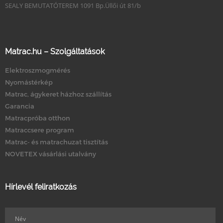
SEALY BEMUTATÓTEREM 1091 Bp.Üllői út 81/b
Matrac.hu – Szolgáltatások
Elektroszmogmérés
Nyomástérkép
Matrac, ágykeret házhoz szállítás
Garancia
Matracpróba otthon
Matraccsere program
Matrac- és matrachuzat tisztítás
NOVETEX vásárlási utalvány
Hírlevél feliratkozás