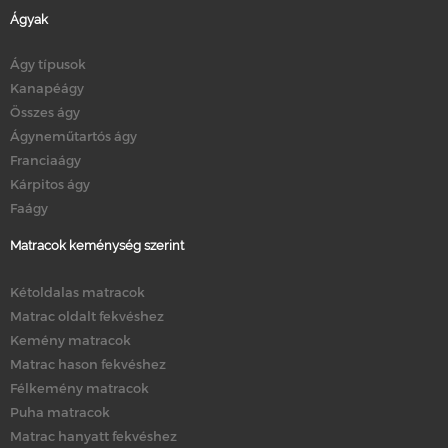
Ágyak
Ágy típusok
Kanapéágy
Összes ágy
Ágyneműtartós ágy
Franciaágy
Kárpitos ágy
Faágy
Matracok keménység szerint
Kétoldalas matracok
Matrac oldalt fekvéshez
Kemény matracok
Matrac hason fekvéshez
Félkemény matracok
Puha matracok
Matrac hanyatt fekvéshez