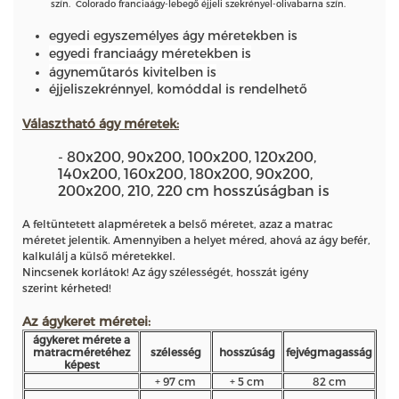
szín. Colorado franciaágy-lebegő éjjeli szekrényel-olivabarna szín.
egyedi egyszemélyes ágy méretekben is
egyedi franciaágy méretekben is
ágyneműtarós kivitelben is
éjjeliszekrénnyel, komóddal is rendelhető
Választható ágy méretek
:
- 80x200, 90x200, 100x200, 120x200,
140x200, 160x200, 180x200, 90x200,
200x200, 210, 220 cm hosszúságban is
A feltüntetett alapméretek a belső méretet, azaz a matrac
méretet jelentik. Amennyiben a helyet méred, ahová az ágy befér,
kalkulálj a külső méretekkel.
Nincsenek korlátok! Az ágy szélességét, hosszát igény
szerint kérheted!
Az ágykeret méretei:
ágykeret mérete a
matracméretéhez
szélesség
hosszúság
fejvégmagasság
képest
+ 97 cm
+ 5 cm
82 cm