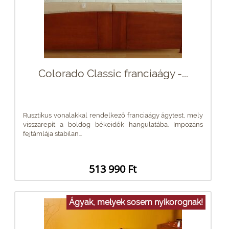
Colorado Classic franciaágy -...
Rusztikus vonalakkal rendelkező franciaágy ágytest, mely
visszarepít a boldog békeidők hangulatába. Impozáns
fejtámlája stabilan...
513 990 Ft
Ágyak, melyek sosem nyikorognak!