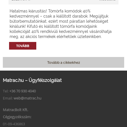
Hatalmas kiárusítás! Tömörfa komódok 40%
kedvezménnyel – csak a kiállított darabok. Megújítjuk
bútorbemutatóinkat, ezért most páratlan lehetőséget
kínálunk! Kifutó és kiállított tömörfa komódjaink
kollekcióját 40% rendkívüli kedvezménnyel vásárolhatja
meg, az akciós termékek elérhetőek üzleteinkben.
TOVÁBB
Tovább a cikkekhez
Matrac.hu – Ügyfélszolgálat
Tel:
+36 70 930 4040
Email:
web@matrac.hu
MatracBolt Kft.
Cégjegyzékszám:
01-09-436863