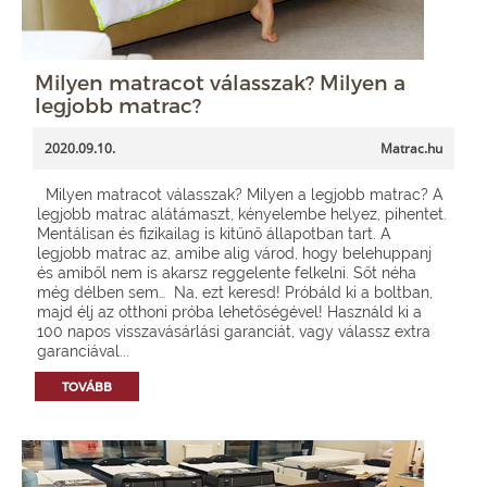
Milyen matracot válasszak? Milyen a
legjobb matrac?
2020.09.10.
Matrac.hu
Milyen matracot válasszak? Milyen a legjobb matrac? A
legjobb matrac alátámaszt, kényelembe helyez, pihentet.
Mentálisan és fizikailag is kitűnő állapotban tart. A
legjobb matrac az, amibe alig várod, hogy belehuppanj
és amiből nem is akarsz reggelente felkelni. Sőt néha
még délben sem… Na, ezt keresd! Próbáld ki a boltban,
majd élj az otthoni próba lehetőségével! Használd ki a
100 napos visszavásárlási garanciát, vagy válassz extra
garanciával...
TOVÁBB