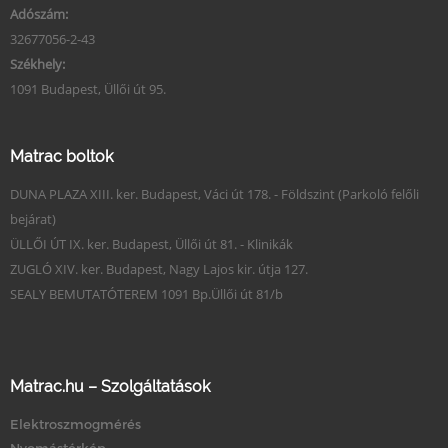
Adószám:
32677056-2-43
Székhely:
1091 Budapest, Üllői út 95.
Matrac boltok
DUNA PLAZA XIII. ker. Budapest, Váci út 178. - Földszint (Parkoló felőli
bejárat)
ÜLLŐI ÚT IX. ker. Budapest, Üllői út 81. - Klinikák
ZUGLÓ XIV. ker. Budapest, Nagy Lajos kir. útja 127.
SEALY BEMUTATÓTEREM 1091 Bp.Üllői út 81/b
Matrac.hu – Szolgáltatások
Elektroszmogmérés