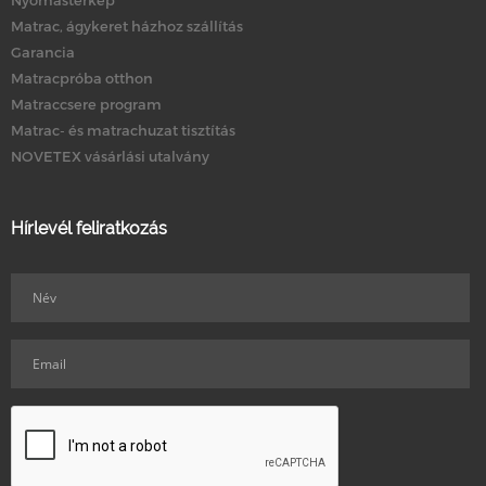
Nyomástérkép
Matrac, ágykeret házhoz szállítás
Garancia
Matracpróba otthon
Matraccsere program
Matrac- és matrachuzat tisztítás
NOVETEX vásárlási utalvány
Hírlevél feliratkozás