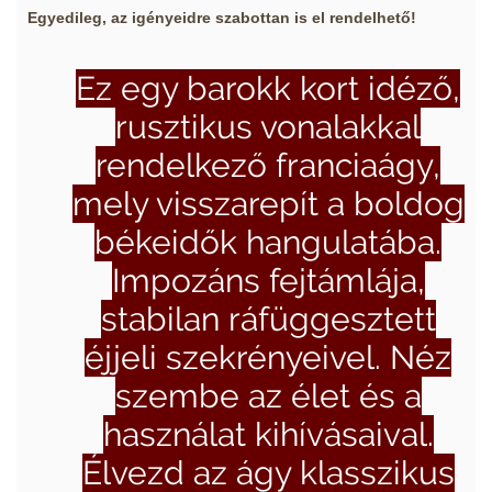
Egyedileg, az igényeidre szabottan is el rendelhető!
Ez egy barokk kort idéző,
rusztikus vonalakkal
rendelkező franciaágy,
mely visszarepít a boldog
békeidők hangulatába.
Impozáns fejtámlája,
stabilan ráfüggesztett
éjjeli szekrényeivel. Néz
szembe az élet és a
használat kihívásaival.
Élvezd az ágy klasszikus