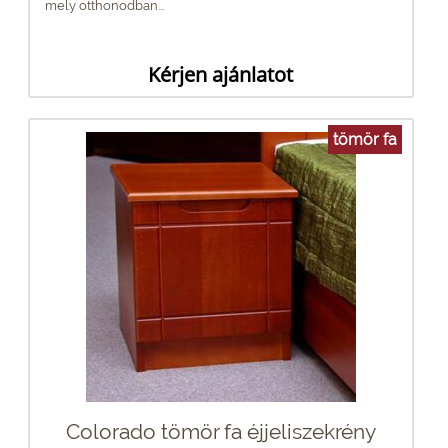
mely otthonodban...
Kérjen ajánlatot
tömör fa
Colorado tömör fa éjjeliszekrény