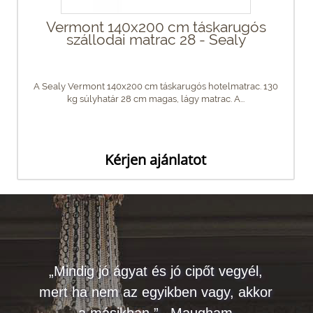
Vermont 140x200 cm táskarugós
szállodai matrac 28 - Sealy
A Sealy Vermont 140x200 cm táskarugós hotelmatrac. 130
kg súlyhatár 28 cm magas, lágy matrac. A...
Kérjen ajánlatot
„Mindig jó ágyat és jó cipőt vegyél,
mert ha nem az egyikben vagy, akkor