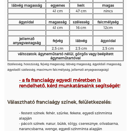
lábvég magasság
egyenes
ívelt
magas
41 cm
47 cm
nincs
ágyoldal
magasság
szélesség
falcmélység
41 cm
16 cm
12cm
jellemző
fejvég
lábvég
ágyoldal
anyagvastagság
2,5 cm
2,5 cm
2,5 cm
változatok: ágyneműtartó nélül, görgős vagy beépített
ágyneműtartóval
(Szélesség, hosszúság, fejvég magasság, lábvég magasság, ágyoldali magasság,
ágyoladli szélesség, maximum falcmélység, jellemző anyagvastagság)
- a fa franciaágy egyedi méretben is
rendelhető, kérd munkatársaink segítségét
!
Választható franciaágy színek, felületkezelés:
- festett színek: fehér, szürke, fekete, egyedi színminta
alapján
- pácolt színek: natur, bükk, tölgy, cseresznye, olivabarna,
narancsbarna, wenge, egyedi színminta alapján