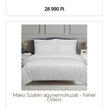
28 990 Ft
Mako Szatén ágyneműhuzat - Fehér
csíkos