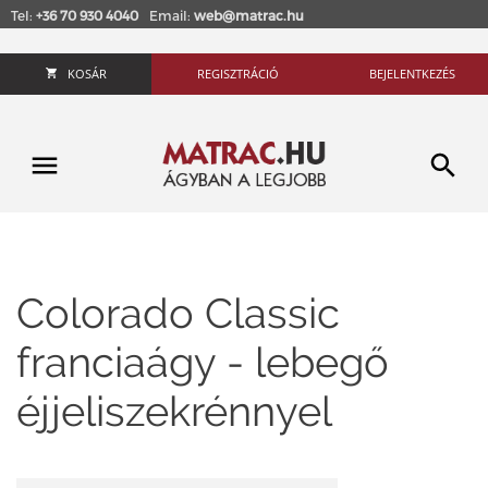
Tel:
+36 70 930 4040
Email:
web@matrac.hu
KOSÁR
REGISZTRÁCIÓ
BEJELENTKEZÉS
Colorado Classic
franciaágy - lebegő
éjjeliszekrénnyel