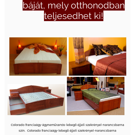
báját, mely otthonodban
teljesedhet ki!
Colorado franciaágy-ágyneműtartós-lebegő éjjeli szekrényel-narancsbarna
szín. Colorado franciaágy-lebegő éjjeli szekrényel-narancsbarna