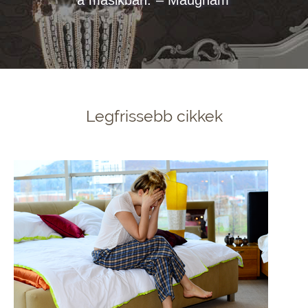
a másikban.”– Maugham
Legfrissebb cikkek