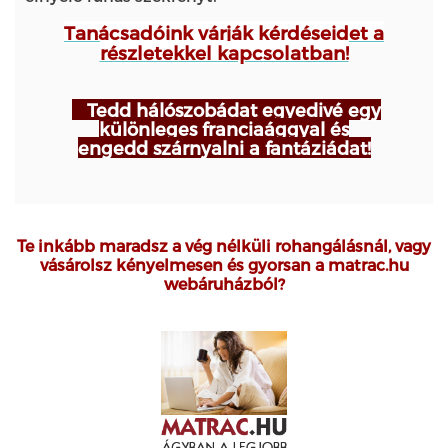
Tanácsadóink
várják kérdéseidet a
részletekkel kapcsolatban!
Tedd hálószobádat egyedivé egy
különleges franciaággyal és
engedd szárnyalni a fantáziádat!
Te inkább maradsz a vég nélküli rohangálásnál, vagy
vásárolsz kényelmesen és gyorsan a matrac.hu
webáruházból?