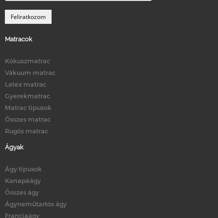
Matracok
Kókuszmatrac
Vákuum matrac
Latex matrac
Gyerekmatrac
Matrac típusok
Összes matrac
Rugós matrac
Ágyak
Ágy típusok
Kanapéágy
Összes ágy
Ágyneműtartós ágy
Franciaágy