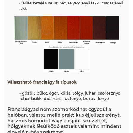
- felületkezelés: natur, pác, selyemfényű lakk, magasfényű
lakk
Választható franciaágy
fa típusok:
- gőzölt bükk, éger, kőris, tölgy, juhar, cseresznye,
fehér bükk, dió, hárs, lucfenyő, borovi fenyő
Franciaágyad nem szomorkodhat egyedül a
hálóban, válassz mellé praktikus éjjeliszekrényt,
hasznos komódot vagy elegáns smizettet,
hölgyeknek fésülködő asztalt valamint mindent
elnyelő ruhás szekrényt!