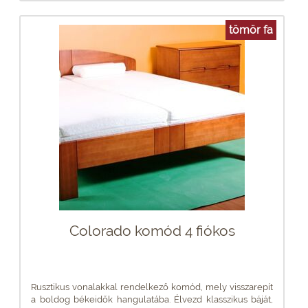
tömör fa
Colorado komód 4 fiókos
Rusztikus vonalakkal rendelkező komód, mely visszarepít
a boldog békeidők hangulatába. Élvezd klasszikus báját,