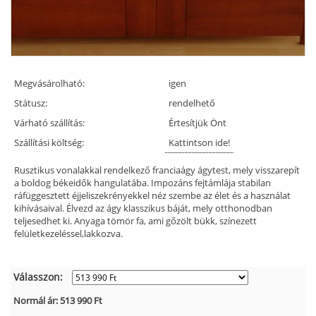
Megvásárolható:
igen
Státusz:
rendelhető
Várható szállítás:
Értesítjük Önt
Szállítási költség:
Kattintson ide!
Rusztikus vonalakkal rendelkező franciaágy ágytest, mely visszarepít
a boldog békeidők hangulatába. Impozáns fejtámlája stabilan
ráfüggesztett éjjeliszekrényekkel néz szembe az élet és a használat
kihívásaival. Élvezd az ágy klasszikus báját, mely otthonodban
teljesedhet ki. Anyaga tömör fa, ami gőzölt bükk, színezett
felületkezeléssel,lakkozva.
Válasszon:
Normál ár:
513 990
Ft