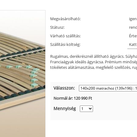
Megvásárolható:
igen
Státusz:
ren
Várható szállítás:
Érte
Szállítási költség:
Katt
Rugalmas, derékrésznél állítható ágyrács. Súlyha
Franciaágyak ideális ágyrácsa. Prémium minőség, 
tökéletes alátámasztása, megfelelő szellőzés, r
Válasszon:
Normál ár:
120 990
Ft
Mennyiség