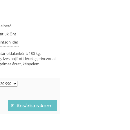
delhető
sítjük Önt
intson ide!
tár oldalanként: 130 kg.
íves hajlított lécek, gerincvonal
ugalmas érzet, kényelem