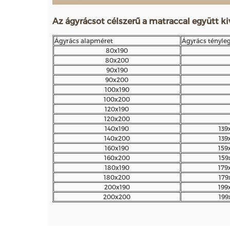
Az ágyrácsot célszerű a matraccal együtt kiv
Ágyrács alapméret
Ágyrács tényle
80x190
80x200
90x190
90x200
100x190
100x200
120x190
120x200
140x190
139
140x200
139
160x190
159
160x200
159
180x190
179
180x200
179
200x190
199
200x200
199