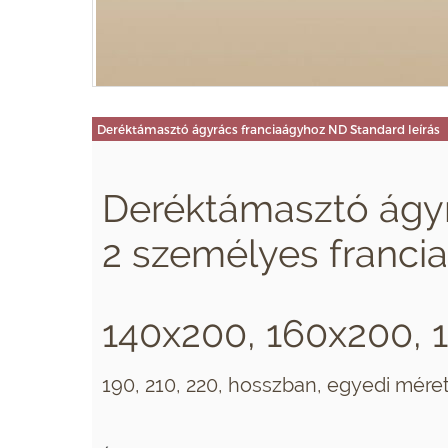
Deréktámasztó ágyrács franciaágyhoz ND Standard leírás
Deréktámasztó ágyr
2 személyes franci
140x200, 160x200, 
190, 210, 220, hosszban, egyedi mére