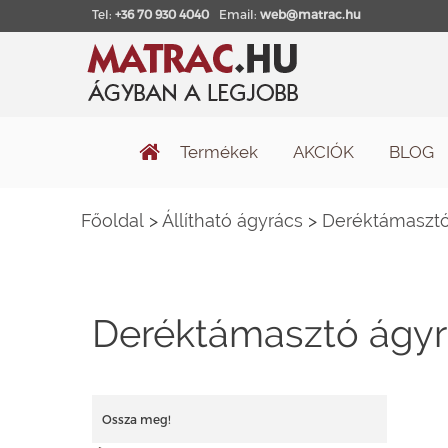
Tel:
+36 70 930 4040
Email:
web@matrac.hu
Termékek
AKCIÓK
BLOG
Főoldal
>
Állítható ágyrács
>
Deréktámasztó
Deréktámasztó ágyr
Ossza meg!