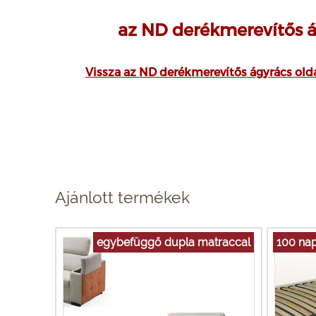
az ND derékmerevítős 
Vissza az ND derékmerevítős ágyrács oldal
Ajánlott termékek
egybefüggő dupla matraccal
100 nap