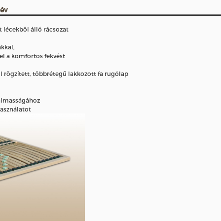
 év
t lécekből álló rácsozat
ákkal,
el a komfortos fekvést
ül rögzített, többrétegű lakkozott fa rugólap
galmasságához
használatot