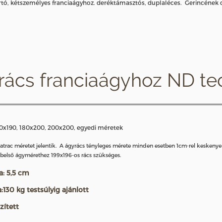
rtó, kétszemélyes franciaágyhoz. deréktámasztós, duplaléces. Gerincének o
ács franciaágyhoz ND tec
80x190, 180x200, 200x200, egyedi méretek
e matrac méretet jelentik. A ágyrács tényleges mérete minden esetben 1cm-rel kesken
belső ágymérethez 199x196-os rács szükséges.
: 5,5 cm
130 kg testsúlyig ajánlott
zített