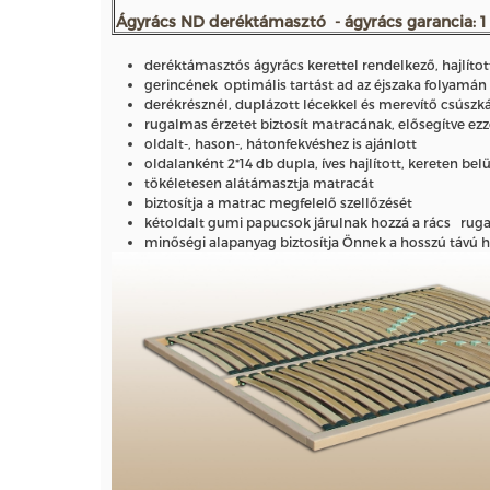
Ágyrács ND deréktámasztó - ágyrács garancia: 1
deréktámasztós ágyrács kerettel rendelkező, hajlítot
gerincének optimális tartást ad az éjszaka folyamán
derékrésznél, duplázott lécekkel és merevítő csúszk
rugalmas érzetet biztosít matracának, elősegítve ezz
oldalt-, hason-, hátonfekvéshez is ajánlott
oldalanként 2*14 db dupla, íves hajlított, kereten bel
tökéletesen alátámasztja matracát
biztosítja a matrac megfelelő szellőzését
kétoldalt gumi papucsok járulnak hozzá a rács ru
minőségi alapanyag biztosítja Önnek a hosszú távú 