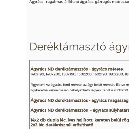
Ágyrács - rugalmas, állítható ágyrács, gázrugós matracta
Deréktámasztó ágyr
Ágyrács ND deréktámasztós - ágyrács mérete:
140x190, 140x200, 150x190, 150x200, 160x190, 160x200, 1
Figyelem! Az ágyrács fenti méretei az ágy belső méretét, illetv
ágykeretbe kényelmesen behelyezhető legyen. Tehát a 200x200 
Ágyrács ND deréktámasztós - ágyrács magassága
Ágyrács ND deréktámasztós - ágyrács súlyhatára:
14x2 db dupla léc, íves hajlított, kereten belül rög
2x3 léc derékrésznél erősíthető