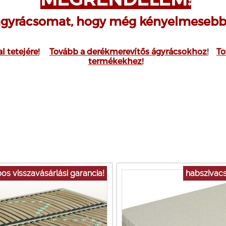
ágyrácsomat, hogy még kényelmesebb
 tetejére!
Tovább a derékmerevítős ágyrácsokhoz
!
To
termékekhez!
os visszavásárlási garancia!
habszivac