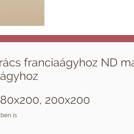
ács franciaágyhoz ND ma
aágyhoz
180x200, 200x200
tben is