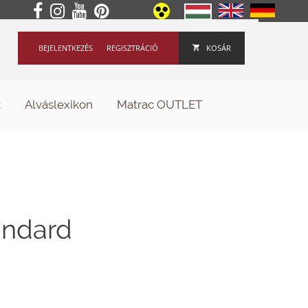
BEJELENTKEZÉS
REGISZTRÁCIÓ
KOSÁR
k
Alváslexikon
Matrac OUTLET
andard