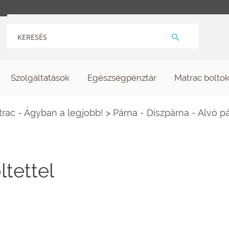
Szolgáltatások
Egészségpénztár
Matrac bolto
ac - Ágyban a legjobb!
>
Párna - Díszpárna - Alvó p
ltettel