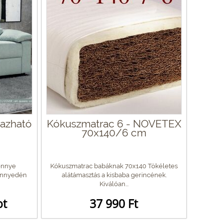
yazható
Kókuszmatrac 6 - NOVETEX
70x140/6 cm
önnye
Kókuszmatrac babáknak 70x140 Tökéletes
könnyedén
alátámasztás a kisbaba gerincének.
Kiválóan...
ot
37 990 Ft