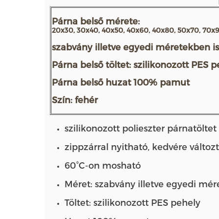
Párna belső mérete:
20x30, 30x40, 40x50, 40x60, 40x80, 50x70, 70x
szabvány illetve egyedi méretekben i
Párna belső töltet: szilikonozott PES 
Párna belső huzat 100% pamut
Szín: fehér
szilikonozott polieszter párnatölt
​zippzárral nyitható, kedvére válto
60°C-on mosható
Méret: szabvány illetve egyedi mé
Töltet: szilikonozott PES pehely