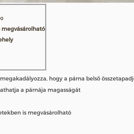
90
s megvásárolható
pehely
et megakadályozza, hogy a párna belső összetapadj
ztathatja a párnája magasságát
retekben is megvásárolható