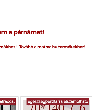
yem a párnámat!
rnákhoz!
Tovább a matrac.hu termékekhez!
atraccal
egészségpénztárra elszámolható