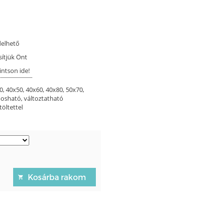
delhető
sítjük Önt
intson ide!
0, 40x50, 40x60, 40x80, 50x70,
osható, változtatható
öltettel