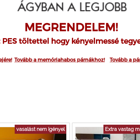
MEGRENDELEM!
t PES töltettel hogy kényelmessé teg
jére!
Tovább a memóriahabos párnákhoz!
Tovább a pá
vasalást nem igényel
Extra vastag m