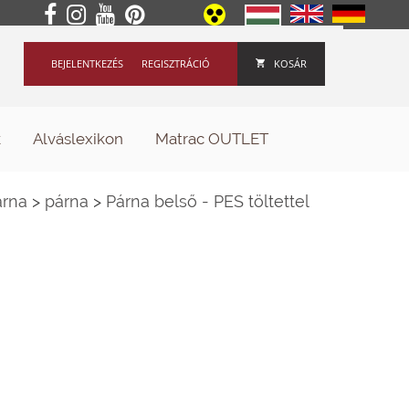
BEJELENTKEZÉS
REGISZTRÁCIÓ
KOSÁR
k
Alváslexikon
Matrac OUTLET
árna
>
párna
>
Párna belső - PES töltettel