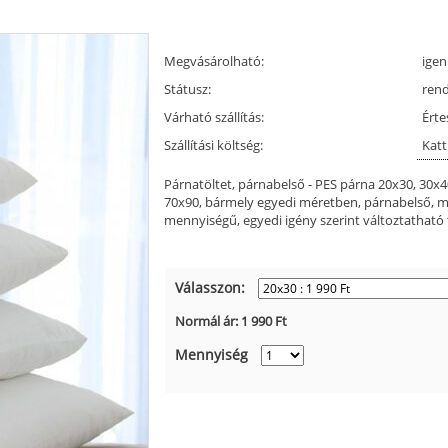
Megvásárolható:
igen
Státusz:
ren
Várható szállítás:
Érte
Szállítási költség:
Katt
Párnatöltet, párnabelső - PES párna 20x30, 30x4
70x90, bármely egyedi méretben, párnabelső, m
mennyiségű, egyedi igény szerint változtatható t
Válasszon:
Normál ár:
1 990
Ft
Mennyiség