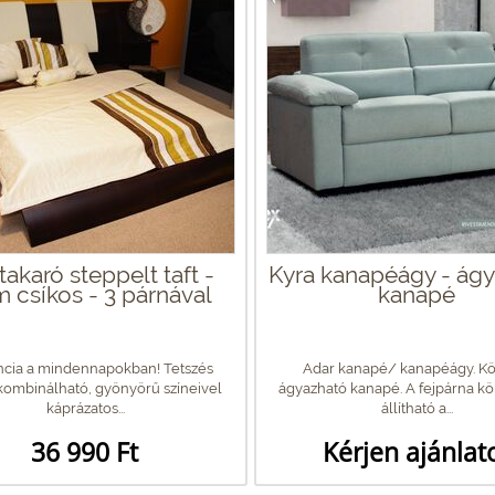
akaró steppelt taft -
Kyra kanapéágy - ág
m csíkos - 3 párnával
kanapé
ncia a mindennapokban! Tetszés
Adar kanapé/ kanapéágy. K
 kombinálható, gyönyörű színeivel
ágyazható kanapé. A fejpárna 
káprázatos...
állítható a...
36 990 Ft
Kérjen ajánlat