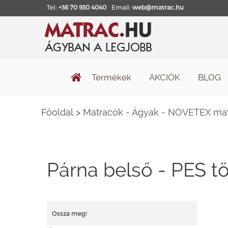
Tel:
+36 70 930 4040
Email:
web@matrac.hu
Termékek
AKCIÓK
BLOG
Főoldal
>
Matracok - Ágyak - NOVETEX matr
Párna belső - PES tö
Ossza meg!