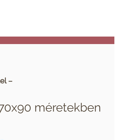
tel –
, 70x90 méretekben