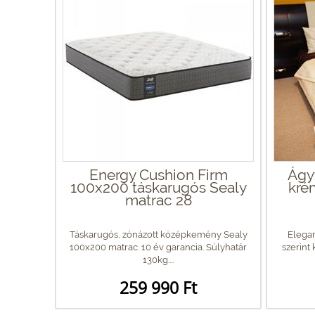
Energy Cushion Firm
Ágyt
100x200 táskarugós Sealy
kré
matrac 28
Táskarugós, zónázott középkemény Sealy
Elega
100x200 matrac. 10 év garancia. Súlyhatár
szerint
130kg....
259 990 Ft