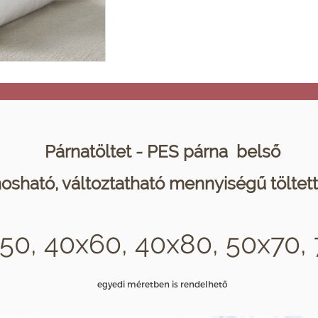
Párnatöltet - PES párna belső
osható, változtatható mennyiségű töltet
x50, 40x60, 40x80, 50x70
egyedi méretben is rendelhető