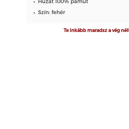
Huzat 100% pamut
Szín: fehér
Te inkább maradsz a vég nél