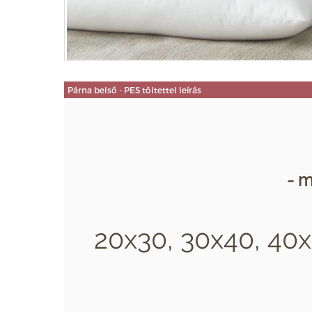
Párna belső - PES töltettel leírás
- m
20x30, 30x40, 40