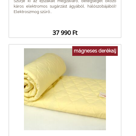
Szűrje ki az éjszakáit megzavaró, betegséget okozó
káros elektromos sugárzást ágyából, hálószobájából!
Elektroszmog szűrő...
37 990 Ft
mágneses derékalj