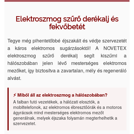
Elektroszmog szűrő derékalj és
fekvőbetét
Tegye még pihentetőbbé éjszakáit és védje szervezetét
a káros elektromos sugárzásoktól! A NOVETEX
elektroszmog szűrő derékalj segít kiszűrni a
hálószobában jelen lévő mesterséges elektromos
mezőket, így biztosítva a zavartalan, mély és regeneráló
alvást.
⚡ Miből áll az elektroszmog a hálószobában?
A falban futó vezetékek, a hálózati elosztók, a
mobiltelefonok, az elektromos ébresztőórák és a motoros
ágyrácsok mind mesterséges elektromos mezőt
generálnak, melyek éjszaka folyamán megterhelhetik a
szervezetet.