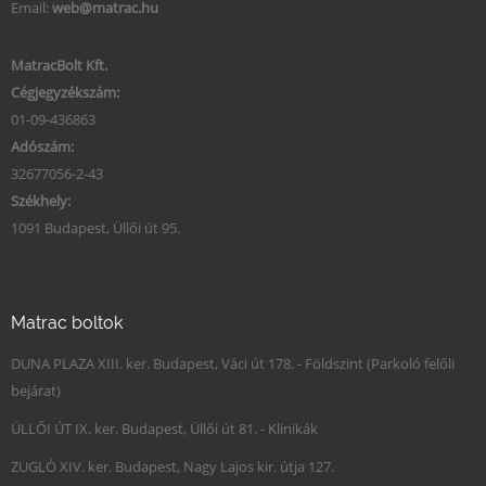
Email:
web@matrac.hu
MatracBolt Kft.
Cégjegyzékszám:
01-09-436863
Adószám:
32677056-2-43
Székhely:
1091 Budapest, Üllői út 95.
Matrac boltok
DUNA PLAZA XIII. ker. Budapest, Váci út 178. - Földszint (Parkoló felőli
bejárat)
ÜLLŐI ÚT IX. ker. Budapest, Üllői út 81. - Klinikák
ZUGLÓ XIV. ker. Budapest, Nagy Lajos kir. útja 127.