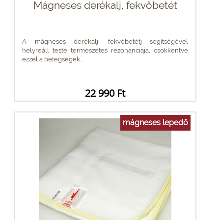
Mágneses derékalj, fekvőbetét
A mágneses derékalj, fekvőbetétj segítségével
helyreáll teste természetes rezonanciája, csökkentve
ezzel a betegségek...
22 990 Ft
mágneses lepedő