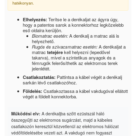
hatékonyan.
Elhelyezés:
Terítse le a derékaljat az ágyra úgy,
hogy a patentos sarok a konnektorhoz legközelebb
eső oldalra kerüljön.
Biomatrac esetén:
A derékalj a matrac alá is
helyezhető.
Rugós és szivacsmatrac esetén:
A derékaljat a
matrac
tetejére
kell helyezni (lepedővel
takarva), mivel a szintetikus anyagok és a
fémrugók felerősíthetik az elektromos terek
jelenlétét.
Csatlakoztatás:
Pattintsa a kábel végét a derékalj
sarkán lévő csatlakozóhoz.
Földelés:
Csatlakoztassa a kábel vakdugóval ellátott
végét a földelt konnektorba.
Működési elv:
A derékaljba szőtt ezüstszál háló
összegyűjti az elektromos sugárzást, majd a kábeles
csatlakozón keresztül közvetlenül az elektromos hálózat
védőföldelésébe vezeti azt. A vakdugó nem fogyaszt