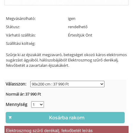
Megvásárolható:
igen
Státusz:
rendelhető
Várható szállítás:
Értesítjük Önt
Szállítási költség:
Szűrje ki az éjszakáit megzavaró, betegséget okozó káros elektromos
sugárzást ágyából, hálószobájából! Elektroszmog szűrő derékalj,
fekvőbetét a zavartalan éjszakákért.
Válasszon:
Normál ár:
37 990
Ft
Mennyiség
Elektroszmog szűrő derékalj, fekvőbetét leírás