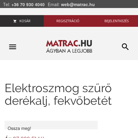
Tel:
+36 70 930 4040
Email:
web@matrac.hu
KOSÁR
REGISZTRÁCIÓ
BEJELENTKEZÉS
Elektroszmog szűrő
derékalj, fekvőbetét
Ossza meg!