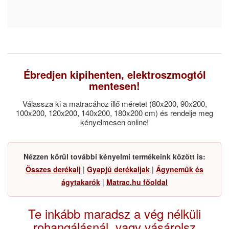
Ébredjen kipihenten, elektroszmogtól
mentesen!
Válassza ki a matracához illő méretet (80x200, 90x200,
100x200, 120x200, 140x200, 180x200 cm) és rendelje meg
kényelmesen online!
Nézzen körül további kényelmi termékeink között is:
Összes derékalj
|
Gyapjú derékaljak
|
Ágyneműk és
ágytakarók
|
Matrac.hu főoldal
Te inkább maradsz a vég nélküli
rohangálásnál, vagy vásárolsz