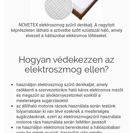
NOVETEX elektroszmog szűrő derékalj. A nagyított
képrészleten látható a szövetbe szőtt ezüstszál háló, amely
elvezeti a hálószobai elektromos töltéseket.
Hogyan védekezzen az
elektroszmog ellen?
használjon elektroszmog szűrő derékaljat, amely
csökkenti a szervezetünkre ható káros elektromos mezőt
és megszűri az alvókörnyezetünket ezektől a
mesterséges sugárzásoktól
az állítható motoros rácsok használata során testünk
folyamatosan ki van téve ezeknek a mesterséges
sugárzásoknak, ezért az elektroszmogszűrő használata
motoros rács használata során feltétlen javasolt
ne használjon elektromos berendezést a hálószobában
vagy ha mégis muszáj, használat után mindig