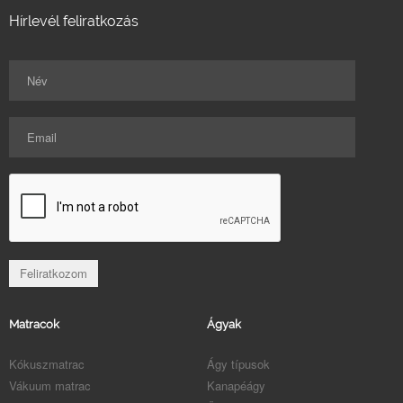
Hírlevél feliratkozás
Matracok
Ágyak
Kókuszmatrac
Ágy típusok
Vákuum matrac
Kanapéágy