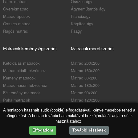
Latex matrac
Összes ágy
Gyerekmatrac
Ágyneműtartós ágy
Matrac típusok
Franciaágy
Összes matrac
Kárpitos ágy
Rugós matrac
Faágy
Matracok keménység szerint
Matracok méret szerint
Kétoldalas matracok
Matrac 200x200
Matrac oldalt fekvéshez
Matrac 160x200
Kemény matracok
Matrac 80x200
Matrac hason fekvéshez
Matrac 180x200
Félkemény matracok
Matrac 90x200
Puha matracok
Matrac 120x200
Matrac hanyatt fekvéshez
Matrac 140x200
A honlapon használt sütik (cookie) elfogadásával, kényelmesebbé teheti a
böngészést. A honlap további használatával hozzájárulását adja a sütik
használatához.
Matrac boltok
Elfogadom
További részletek