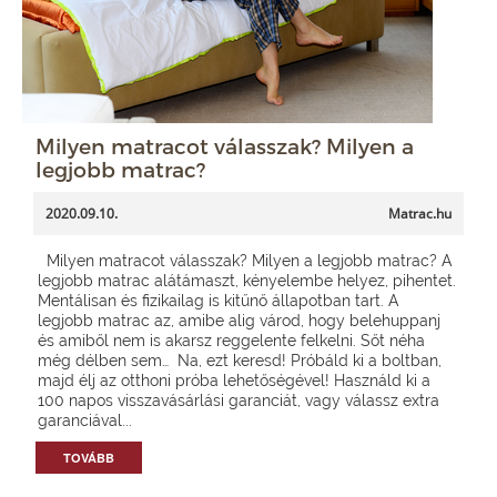
Milyen matracot válasszak? Milyen a
legjobb matrac?
2020.09.10.
Matrac.hu
Milyen matracot válasszak? Milyen a legjobb matrac? A
legjobb matrac alátámaszt, kényelembe helyez, pihentet.
Mentálisan és fizikailag is kitűnő állapotban tart. A
legjobb matrac az, amibe alig várod, hogy belehuppanj
és amiből nem is akarsz reggelente felkelni. Sőt néha
még délben sem… Na, ezt keresd! Próbáld ki a boltban,
majd élj az otthoni próba lehetőségével! Használd ki a
100 napos visszavásárlási garanciát, vagy válassz extra
garanciával...
TOVÁBB