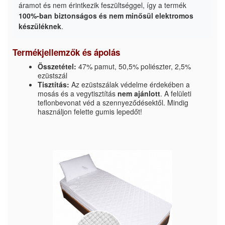
áramot és nem érintkezik feszültséggel, így a termék
100%-ban biztonságos és nem minősül elektromos
készüléknek
.
Termékjellemzők és ápolás
Összetétel:
47% pamut, 50,5% poliészter, 2,5%
ezüstszál
Tisztítás:
Az ezüstszálak védelme érdekében a
mosás és a vegytisztítás
nem ajánlott
. A felületi
teflonbevonat véd a szennyeződésektől. Mindig
használjon felette gumis lepedőt!