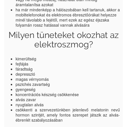
áramtalanítsa azokat
ha már mindenképp a hálószobában kell tartanuk, akkor a
mobiltelefonokat és elektromos ébresztőórákat helyezze
minél távolabb a fejétől, mert ezek az egész éjszaka
folyamán rossz hatással vannak alvására
Milyen tüneteket okozhat az
elektroszmog?
kimerültség
fejfájás
fáradtság
depresszió
magas vérnyomás
pszichés zavartség
gyengeség
koncentrációs készség csökkenése
alvás zavar
nyugtalan alvás
csökkenti a szervezetünkben jelenlevő melatonin nevű
hormon szintjét, amely fontos szerepet játszik az alvás-
ébrenlét szabályozásában