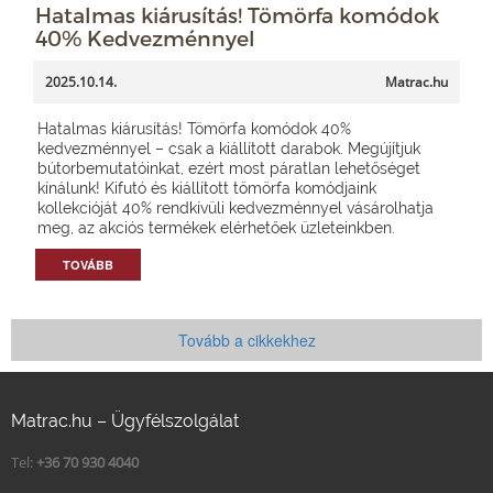
Hatalmas kiárusítás! Tömörfa komódok
40% Kedvezménnyel
2025.10.14.
Matrac.hu
Hatalmas kiárusítás! Tömörfa komódok 40%
kedvezménnyel – csak a kiállított darabok. Megújítjuk
bútorbemutatóinkat, ezért most páratlan lehetőséget
kínálunk! Kifutó és kiállított tömörfa komódjaink
kollekcióját 40% rendkívüli kedvezménnyel vásárolhatja
meg, az akciós termékek elérhetőek üzleteinkben.
TOVÁBB
Tovább a cikkekhez
Matrac.hu – Ügyfélszolgálat
Tel:
+36 70 930 4040