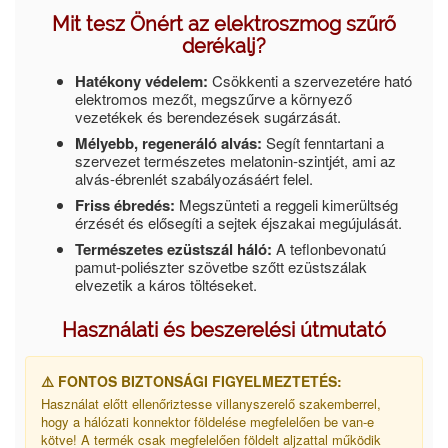
Mit tesz Önért az elektroszmog szűrő
derékalj?
Hatékony védelem:
Csökkenti a szervezetére ható
elektromos mezőt, megszűrve a környező
vezetékek és berendezések sugárzását.
Mélyebb, regeneráló alvás:
Segít fenntartani a
szervezet természetes melatonin-szintjét, ami az
alvás-ébrenlét szabályozásáért felel.
Friss ébredés:
Megszünteti a reggeli kimerültség
érzését és elősegíti a sejtek éjszakai megújulását.
Természetes ezüstszál háló:
A teflonbevonatú
pamut-poliészter szövetbe szőtt ezüstszálak
elvezetik a káros töltéseket.
Használati és beszerelési útmutató
⚠️ FONTOS BIZTONSÁGI FIGYELMEZTETÉS:
Használat előtt ellenőriztesse villanyszerelő szakemberrel,
hogy a hálózati konnektor földelése megfelelően be van-e
kötve! A termék csak megfelelően földelt aljzattal működik