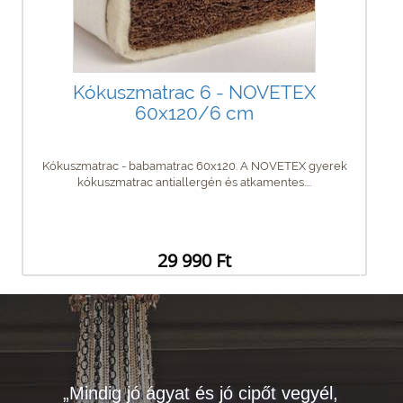
Kókuszmatrac 6 - NOVETEX
60x120/6 cm
Kókuszmatrac - babamatrac 60x120. A NOVETEX gyerek
kókuszmatrac antiallergén és atkamentes....
29 990 Ft
„Mindig jó ágyat és jó cipőt vegyél,