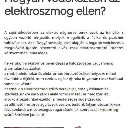
elektroszmog ellen?
A sejtműködésben az elektromágneses terek azok az irányító, s
egyben vezérlő tényezők, melyek megelőzik a fizikai és pszichés
változásokat. Az elővigyázatosság elve alapján a legjobb védekezés a
megelőzés! Igazán pihentető alvás, csak elektroszmogtól mentes
környezetben lehetséges:
ne kerüljön elektromos berendezés a hálószobába, vagy mindig
áramtalanítsa azokat.
a mobiltelefonokat és elektromos ébresztőórákat helyezze minél
távolabb a fejétől, mert ezek az egész éjszaka folyamán rossz hatással
vannak alvására
használjon elektroszmog szűrő derékaljat,
amely csökkenti a
szervezetünkre ható káros elektromos mezőt és megszűri az
alvókörnyezetünket ezektől a mesterséges sugárzásoktól
az állítható motoros ágyrácsok esetén, testünk folyamatosan ki van
téve ezeknek a mesterséges sugárzásoknak, ezért az
elektroszmog
szűrő
feltétlen javasolt!