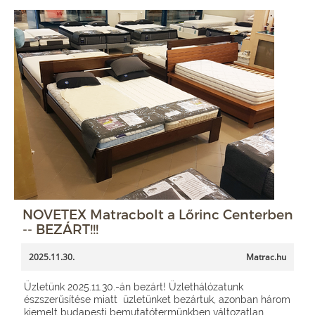
NOVETEX Matracbolt a Lőrinc Centerben
-- BEZÁRT!!!
2025.11.30.
Matrac.hu
Üzletünk 2025.11.30.-án bezárt! Üzlethálózatunk
észszerűsítése miatt üzletünket bezártuk, azonban három
kiemelt budapesti bemutatótermünkben változatlan