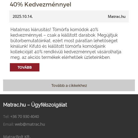
40% Kedvezménnyel
2025.10.14.
Matrac.hu
Hatalmas kiárusítás! Tömörfa komódok 40%
kedvezménnyel – csak a kiállított darabok. Megújítjuk
bútorbemutatóinkat, ezért most páratlan lehetőséget
kínálunk! Kifutó és kiállított tömörfa komódjaink
kollekcióját 40% rendkívüli kedvezménnyel vásárolhatja
meg, az akciós termékek elérhetőek üzleteinkben.
TOVÁBB
Tovább a cikkekhez
Matrac.hu – Ügyfélszolgálat
Tel:
+36 70 930 4040
Email:
web@matrac.hu
MatracBolt Kft.