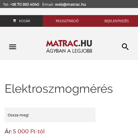
Tel:
+36 70 930 4040
Email:
web@matrac.hu
KOSÁR
REGISZTRÁCIÓ
BEJELENTKEZÉS
Elektroszmogmérés
Ossza meg!
Ár:
5 000 Ft-tól