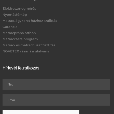
Elektroszmogmérés
Nyomástérkép
Matrac, ágykeret házhoz szállítás
Garancia
Matracpróba otthon
Matraccsere program
Matrac- és matrachuzat tisztítás
NOVETEX vásárlási utalvány
Hírlevél feliratkozás