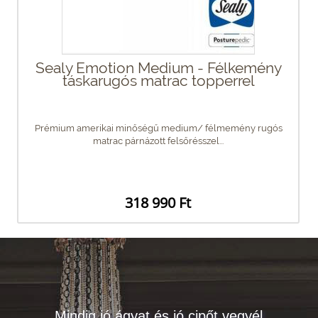
Sealy Emotion Medium - Félkemény
táskarugós matrac topperrel
Prémium amerikai minőségű medium/ félmemény rugós
matrac párnázott felsőrésszel...
318 990 Ft
„Mindig jó ágyat és jó cipőt vegyél,