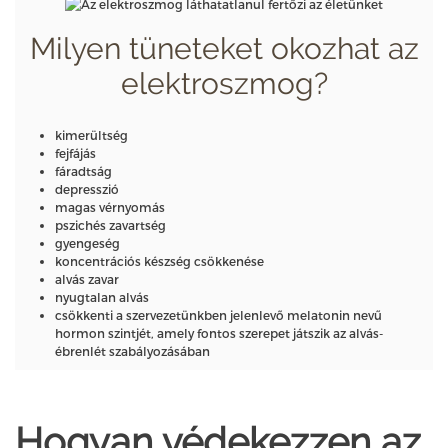
Milyen tüneteket okozhat az
elektroszmog?
kimerültség
fejfájás
fáradtság
depresszió
magas vérnyomás
pszichés zavartség
gyengeség
koncentrációs készség csökkenése
alvás zavar
nyugtalan alvás
csökkenti a szervezetünkben jelenlevő melatonin nevű
hormon szintjét, amely fontos szerepet játszik az alvás-
ébrenlét szabályozásában
Hogyan védekezzen az