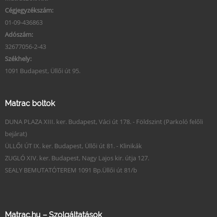
Cégjegyzékszám:
01-09-436863
Adószám:
32677056-2-43
Székhely:
1091 Budapest, Üllői út 95.
Matrac boltok
DUNA PLAZA XIII. ker. Budapest, Váci út 178. - Földszint (Parkoló felőli
bejárat)
ÜLLŐI ÚT IX. ker. Budapest, Üllői út 81. - Klinikák
ZUGLÓ XIV. ker. Budapest, Nagy Lajos kir. útja 127.
SEALY BEMUTATÓTEREM 1091 Bp.Üllői út 81/b
Matrac.hu – Szolgáltatások