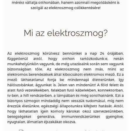
mérést vállalja otthonában, hanem azonnali megoldásként is
szolgál az elektroszmog csökkentésére!
Mi az elektroszmog?
Az elektroszmog körülvesz bennünket a nap 24 órájában,
függetlenül attól, hogy otthon tartózkodunk-e, netán
munkahelyünkön vagyunk, de még utazásaink során sem vagyunk
biztonságban tőle. Az elektroszmog nem más, mint az
elektromos berendezések által kibocsátott elektromos mező. Ez a
mező láthatatlanul fonja be mindennapi életterünket, így
hálószobánkat, ágyunkat is. Jelen van mindenütt! A föld felett és
alatt futó vezetékekben, falakban futó kábelekben, konnektorban,
tv-ben, a hifi rendszerben, a lámpában és még sorolhatnánk. Ezt a
bizonyos szmogot mindaddig nem vesszük tudomásul, míg nem
érezzük életünkre, egészségi állapotunkra kifejtett hatását. Attól,
hogy láthatatlan igen komoly károkat okoz szervezetünkben,
betegségeket generálva, immunrendszerünket gyengítve,
nyugtalan, álmatlan éjszakákat okozva.