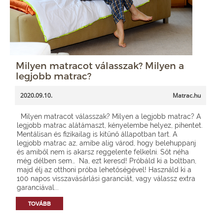
Milyen matracot válasszak? Milyen a
legjobb matrac?
2020.09.10.
Matrac.hu
Milyen matracot válasszak? Milyen a legjobb matrac? A
legjobb matrac alátámaszt, kényelembe helyez, pihentet.
Mentálisan és fizikailag is kitűnő állapotban tart. A
legjobb matrac az, amibe alig várod, hogy belehuppanj
és amiből nem is akarsz reggelente felkelni. Sőt néha
még délben sem… Na, ezt keresd! Próbáld ki a boltban,
majd élj az otthoni próba lehetőségével! Használd ki a
100 napos visszavásárlási garanciát, vagy válassz extra
garanciával...
TOVÁBB