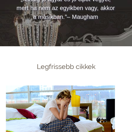
mert ha nem az egyikben vagy, akkor
a másikban.”– Maugham
Legfrissebb cikkek