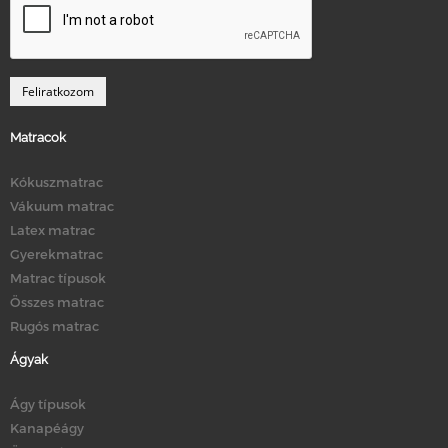
Matracok
Kókuszmatrac
Vákuum matrac
Latex matrac
Gyerekmatrac
Matrac típusok
Összes matrac
Rugós matrac
Ágyak
Ágy típusok
Kanapéágy