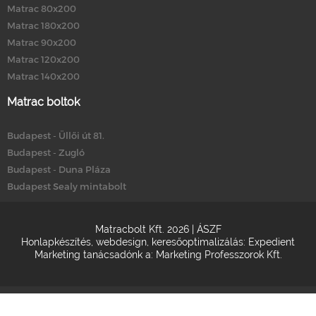
Matrac 80x200
Matrac 180x200
Matrac 90x200
Matrac 120x200
Matrac 140x200
Matrac boltok
Budapest - Üllői út 81.
Budapest - Zugló
Budapest - Duna Pláza
Budapest Sealy mintabolt
Matracbolt Kft. 2026 |
ÁSZF
Honlapkészítés
,
webdesign
,
keresőoptimalizálás
:
Expedient
Marketing tanácsadónk a:
Marketing Professzorok Kft.