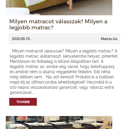
Milyen matracot válasszak? Milyen a
legjobb matrac?
2020.09.10.
Matrac.hu
Milyen matracot válasszak? Milyen a legjobb matrac? A
legjobb matrac alátámaszt, kényelembe helyez, pihentet.
Mentálisan és fizikailag is kitűnő állapotban tart. A
legjobb matrac az, amibe alig várod, hogy belehuppanj
és amiből nem is akarsz reggelente felkelni. Sőt néha
még délben sem… Na, ezt keresd! Próbáld ki a boltban,
majd élj az otthoni próba lehetőségével! Használd ki a
100 napos visszavásárlási garanciát, vagy válassz extra
garanciával...
TOVÁBB