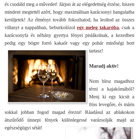
és csodáld meg a művedet! Járjon át az elégedettség érzése, hiszen
mindent megtettél azért, hogy maximálisan karácsonyi hangulatba
kerüljetek! Az élményt tovább fokozhatod, ha leoltod az összes
villanyt a nappaliban, beburkolózol
egy meleg takaróba
, csak a
karácsonyfa és néhány gyertya fényei pislákolnak, a kezedben
pedig egy bögre forró kakaót vagy egy pohár minőségi bort
tartasz!
Maradj aktív!
Nem bírsz magadhoz
térni a kajakómából?
Menj ki egy kicsit a
friss levegőre, és máris
sokkal jobban fogod magad érezni! Ráadásul az ablakokon
átszűrődő ünnepi fények különlegessé varázsolják majd az
egészségügyi sétát!