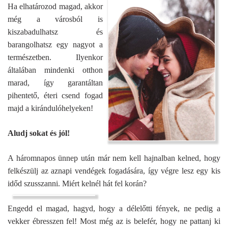
Ha elhatározod magad, akkor
még a városból is
kiszabadulhatsz és
barangolhatsz egy nagyot a
természetben. Ilyenkor
általában mindenki otthon
marad, így garantáltan
pihentető, éteri csend fogad
majd a kirándulóhelyeken!
Aludj sokat és jól!
A háromnapos ünnep után már nem kell hajnalban kelned, hogy
felkészülj az aznapi vendégek fogadására, így végre lesz egy kis
időd szusszanni. Miért kelnél hát fel korán?
Engedd el magad, hagyd, hogy a délelőtti fények, ne pedig a
vekker ébresszen fel! Most még az is belefér, hogy ne pattanj ki