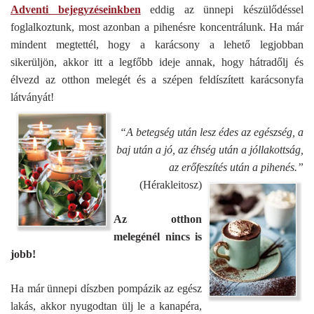
Adventi bejegyzéseinkben
eddig az ünnepi készülődéssel
foglalkoztunk, most azonban a pihenésre koncentrálunk. Ha már
mindent megtettél, hogy a karácsony a lehető legjobban
sikerüljön, akkor itt a legfőbb ideje annak, hogy hátradőlj és
élvezd az otthon melegét és a szépen feldíszített karácsonyfa
látványát!
“A betegség után lesz édes az egészség, a
baj után a jó, az éhség után a jóllakottság,
az erőfeszítés után a pihenés.”
(Hérakleitosz)
Az otthon
melegénél nincs is
jobb!
Ha már ünnepi díszben pompázik az egész
lakás, akkor nyugodtan ülj le a kanapéra,