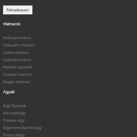
Matracok
Kókuszmatrac
Vákuum matrac
Latex matrac
Gyerekmatrac
Matrac típusok
Összes matrac
Rugós matrac
Ágyak
Ágy típusok
Kanapéágy
Összes ágy
Ágyneműtartós ágy
Franciaágy