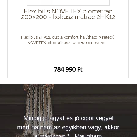
Flexibilis NOVETEX biomatrac
200x200 - kókusz matrac 2HK12
Flexibilis 2HK12, dupla komfort, hajlítható, 3 rétegű,
NOVETEX latex kókusz 200x200 biomatrac,...
784 990 Ft
„Mindig jó ágyat és jó cipőt vegyél,
mert ha nem az egyikben vagy, akkor
a másikban.”– Maugham