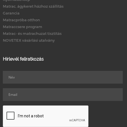
Matrac, ágykeret házhoz szállítás
Garancia
Matracpróba otthon
Matraccsere program
Matrac- és matrachuzat tisztítás
NOVETEX vásárlási utalvány
Hírlevél feliratkozás