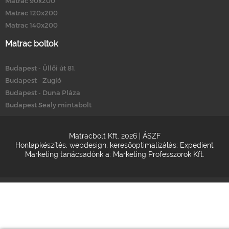
Matrac 90x200
Matrac 120x200
Matrac 140x200
Matrac boltok
Budapest - Üllői út 81.
Budapest - Zugló
Budapest - Duna Pláza
Budapest Sealy mintabolt
Matracbolt Kft. 2026 |
ÁSZF
Honlapkészítés
,
webdesign
,
keresőoptimalizálás
:
Expedient
Marketing tanácsadónk a:
Marketing Professzorok Kft.