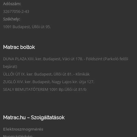
Adószám:
32677056-2-43
Székhely:
1091 Budapest, Üllői út 95.
Matrac boltok
DUNA PLAZA XIII. ker. Budapest, Váci út 178. - Földszint (Parkoló felőli
bejárat)
ÜLLŐI ÚT IX. ker. Budapest, Üllői út 81. - Klinikák
ZUGLÓ XIV. ker. Budapest, Nagy Lajos kir. útja 127.
SEALY BEMUTATÓTEREM 1091 Bp.Üllői út 81/b
Matrac.hu – Szolgáltatások
Elektroszmogmérés
Nyomástérkép