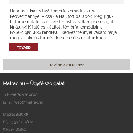
Hatalmas kiárusítás! Tömörfa komódok 40%
kedvezménnyel – csak a kiállított darabok. Megújítjuk
bútorbemutatóinkat, ezért most páratlan lehetőséget
kínálunk! Kifutó és kiállított tömörfa komódjaink
kollekcióját 40% rendkívüli kedvezménnyel vásárolhatja
meg, az akciós termékek elérhetőek üzleteinkben.
TOVÁBB
Tovább a cikkekhez
Matrac.hu – Ügyfélszolgálat
Tel:
+36 70 930 4040
Email:
web@matrac.hu
MatracBolt Kft.
Cégjegyzékszám:
01-09-436863