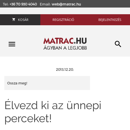
Tel:
+36 70 930 4040
Email:
web@matrac.hu
KOSÁR
REGISZTRÁCIÓ
BEJELENTKEZÉS
2013.12.20.
Ossza meg!
Élvezd ki az ünnepi
perceket!