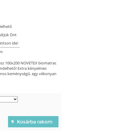
delhető
sítjük Önt
intson ide!
cm
ókusz 100x200 NOVETEX biomatrac
endelhető! Extra kényelmes
azonos keménységű, egy vékonyan