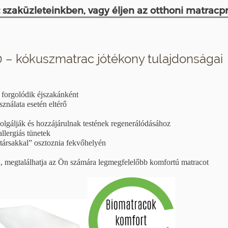
 szaküzleteinkben, vagy éljen az
otthoni matracpr
– kókuszmatrac jótékony tulajdonságai
t forgolódik éjszakánként
ználata esetén eltérő
olgálják és hozzájárulnak testének regenerálódásához
llergiás tünetek
lótársakkal” osztoznia fekvőhelyén
n, megtalálhatja az Ön számára legmegfelelőbb komfortú matracot