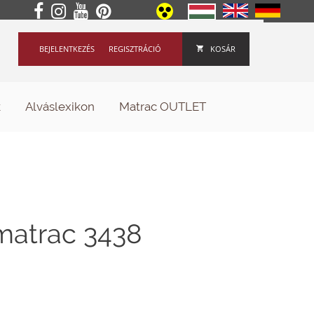
BEJELENTKEZÉS
REGISZTRÁCIÓ
KOSÁR
k
Alváslexikon
Matrac OUTLET
matrac 3438