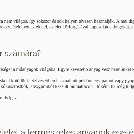
a nem világos, így sokszor és sok helyen tévesen használják.
A mai dig
összetételeiben az élettel, az élet körforgásával kapcsolatos dolgokat, a
er számára?
beriséget a műanyagok világába. Egyre kevesebb anyag vesz bennünket 
másként kötődünk. Szívesebben használunk például egy pamut vagy gya
kókuszrostból, latexgumiból készült biomatracon - főként, ha még tud
a is igaz.
z életet a természetes anyagok eset