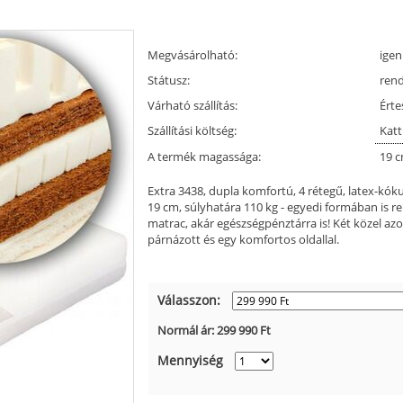
Megvásárolható:
igen
Státusz:
ren
Várható szállítás:
Érte
Szállítási költség:
Katt
A termék magassága:
19 
Extra 3438, dupla komfortú, 4 rétegű, latex-k
19 cm, súlyhatára 110 kg - egyedi formában is r
matrac, akár egészségpénztárra is! Két közel 
párnázott és egy komfortos oldallal.
Válasszon:
Normál ár:
299 990
Ft
Mennyiség