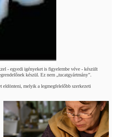
- egyedi igényeket is figyelembe véve - készült
megrendelőnek készül. Ez nem „tucatgyártmány”.
et eldönteni, melyik a legmegfelelőbb szerkezeti