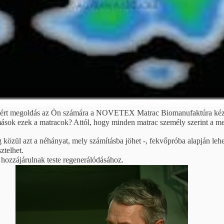
t megoldás az Ön számára a NOVETEX Matrac Biomanufaktúra kézzel 
mások ezek a matracok? Attól, hogy minden matrac személy szerint a 
g közül azt a néhányat, mely számításba jöhet -, fekvőpróba alapján leh
ztelhet.
 hozzájárulnak teste regenerálódásához.