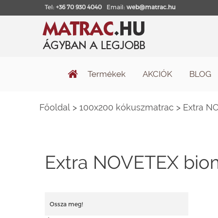
Tel:
+36 70 930 4040
Email:
web@matrac.hu
Termékek
AKCIÓK
BLOG
Főoldal
>
100x200 kókuszmatrac
>
Extra N
Extra NOVETEX biom
Ossza meg!