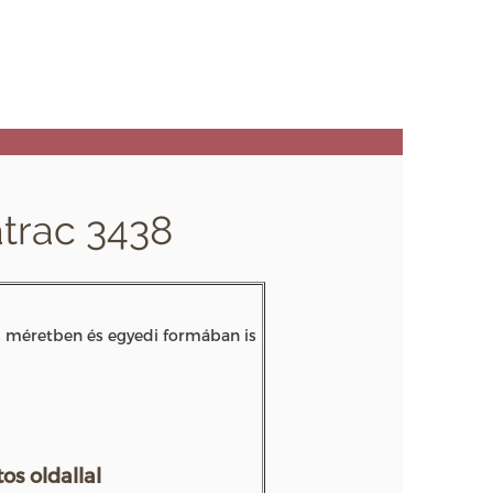
trac 3438
ú méretben és egyedi formában is
s oldallal