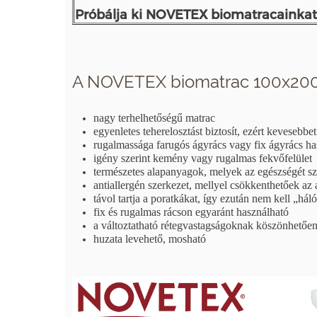
Próbálja ki NOVETEX biomatracainkat
A NOVETEX biomatrac 100x200 
nagy terhelhetőségű matrac
egyenletes teherelosztást biztosít, ezért kevesebbe
rugalmassága farugós ágyrács vagy fix ágyrács has
igény szerint kemény vagy rugalmas fekvőfelület
természetes alapanyagok, melyek az egészségét sz
antiallergén szerkezet, mellyel csökkenthetőek az a
távol tartja a poratkákat, így ezután nem kell „há
fix és rugalmas rácson egyaránt használható
a változtatható rétegvastagságoknak köszönhetőe
huzata levehető, mosható