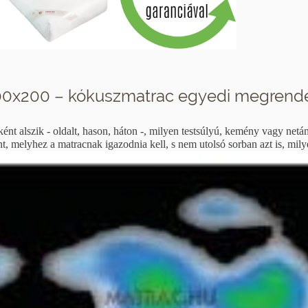
0x200 – kókuszmatrac egyedi megrende
nt alszik - oldalt, hason, háton -, milyen testsúlyú, kemény vagy netá
melyhez a matracnak igazodnia kell, s nem utolsó sorban azt is, milyen