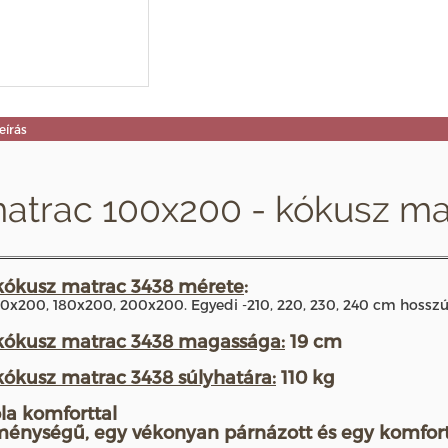
eírás
atrac 100x200 - kókusz ma
kókusz matrac 3438 mérete
:
0x200, 180x200, 200x200. Egyedi -210, 220, 230, 240 cm hossz
kókusz matrac 3438 magassága:
19 cm
ókusz matrac 3438 súlyhatára:
110 kg
la komforttal
ménységű, egy vékonyan párnázott és egy komforto