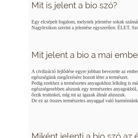
Mit is jelent a bio szó?
Egy elcsépelt fogalom, melynek jelentése sokak számár
Nagylexikon szerint a jelentése egyszerűen: ÉLET.
Szó
Mit jelent a bio a mai emb
A civilizáció fejlődése egyre jobban bevezette az em
egészségünk megőrzésére hozott létre a természet.
Pedig ezekhez a természetes anyagokhoz lelkileg is 
egészségesebben alszunk egy természetes anyagokból, 
őrzik testünket, míg mi az igazak álmát alusszuk.
De ez az összes természetes anyaggal való harmóniánkr
Miként jelenti a bio szó a