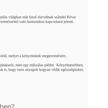
itális világban már kissé elavultnak számító Révai
 természettel való harmonikus kapcsolatot jelenti.
körül, melyet a kényelmünk megteremtésére,
pjútakarót, mint egy műszálas plédet. Kényelmesebben,
juk is, hogy ezen anyagok hogyan védik egészségünket,
ében?