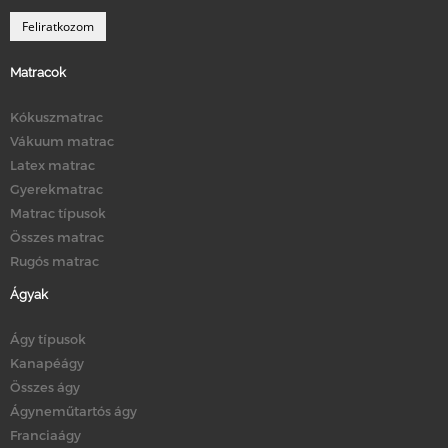
Matracok
Kókuszmatrac
Vákuum matrac
Latex matrac
Gyerekmatrac
Matrac típusok
Összes matrac
Rugós matrac
Ágyak
Ágy típusok
Kanapéágy
Összes ágy
Ágyneműtartós ágy
Franciaágy