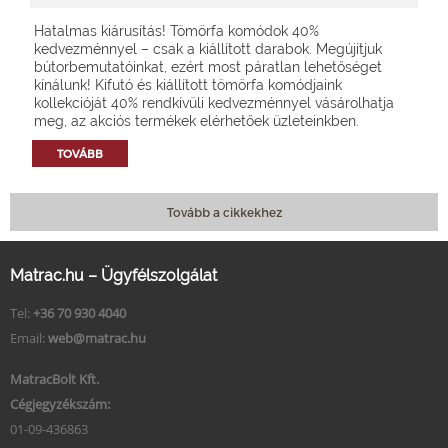
Hatalmas kiárusítás! Tömörfa komódok 40%
kedvezménnyel – csak a kiállított darabok. Megújítjuk
bútorbemutatóinkat, ezért most páratlan lehetőséget
kínálunk! Kifutó és kiállított tömörfa komódjaink
kollekcióját 40% rendkívüli kedvezménnyel vásárolhatja
meg, az akciós termékek elérhetőek üzleteinkben.
TOVÁBB
Tovább a cikkekhez
Matrac.hu – Ügyfélszolgálat
Tel:
+36 70 930 4040
Email:
web@matrac.hu
MatracBolt Kft.
Cégjegyzékszám:
01-09-436863