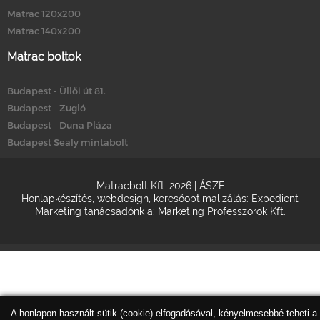
Matrac 120x200
Matrac 140x200
Matrac boltok
Budapest - Üllői út 81.
Budapest - Zugló
Budapest - Duna Pláza
Budapest Sealy mintabolt
Matracbolt Kft. 2026 |
ÁSZF
Honlapkészítés
,
webdesign
,
keresőoptimalizálás
:
Expedient
Marketing tanácsadónk a:
Marketing Professzorok Kft.
A honlapon használt sütik (cookie) elfogadásával, kényelmesebbé teheti a