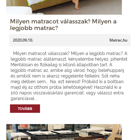
Milyen matracot válasszak? Milyen a
legjobb matrac?
2020.09.10.
Matrac.hu
Milyen matracot válasszak? Milyen a legjobb matrac? A
legjobb matrac alátámaszt, kényelembe helyez, pihentet.
Mentálisan és fizikailag is kitűnő állapotban tart. A
legjobb matrac az, amibe alig várod, hogy belehuppanj
és amiből nem is akarsz reggelente felkelni. Sőt néha
még délben sem… Na, ezt keresd! Próbáld ki a boltban,
majd élj az otthoni próba lehetőségével! Használd ki a
100 napos visszavásárlási garanciát, vagy válassz extra
garanciával...
TOVÁBB