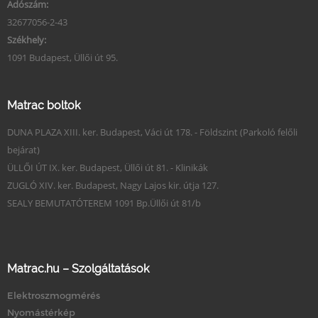
Adószám:
32677056-2-43
Székhely:
1091 Budapest, Üllői út 95.
Matrac boltok
DUNA PLAZA XIII. ker. Budapest, Váci út 178. - Földszint (Parkoló felőli
bejárat)
ÜLLŐI ÚT IX. ker. Budapest, Üllői út 81. - Klinikák
ZUGLÓ XIV. ker. Budapest, Nagy Lajos kir. útja 127.
SEALY BEMUTATÓTEREM 1091 Bp.Üllői út 81/b
Matrac.hu – Szolgáltatások
Elektroszmogmérés
Nyomástérkép