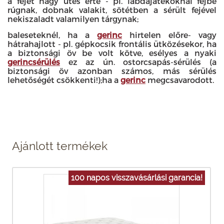
a fejet nagy ütés érte - pl. labdajátékoknál fejbe
rúgnak, dobnak valakit, sötétben a sérült fejével
nekiszaladt valamilyen tárgynak;
baleseteknél, ha a
gerinc
hirtelen előre- vagy
hátrahajlott - pl. gépkocsik frontális ütközésekor, ha
a biztonsági öv be volt kötve, esélyes a nyaki
gerincsérülés
ez az ún. ostorcsapás-sérülés (a
biztonsági öv azonban számos, más sérülés
lehetőségét csökkenti!);ha a
gerinc
megcsavarodott.
Ajánlott termékek
100 napos visszavásárlási garancia!