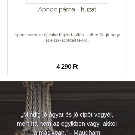
Apnoe párna - huzat
Apnoe párna az éjszakai légzésleállások ellen. Segít. hogy
az éjszakát oldalt fekvő...
4 290 Ft
„Mindig jó ágyat és jó cipőt vegyél,
mert ha nem az egyikben vagy, akkor
a másikban.”– Maugham