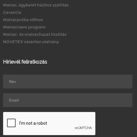
Matrac, ágykeret házhoz szállítás
Garancia
Matracpróba otthon
Matraccsere program
Matrac- és matrachuzat tisztítás
NOVETEX vásárlási utalvány
Hírlevél feliratkozás