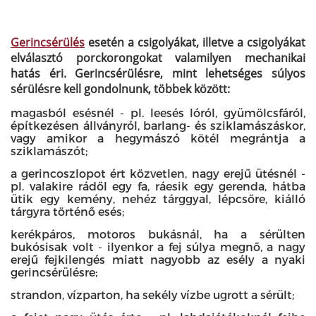
Gerincsérülés
esetén a csigolyákat, illetve a csigolyákat
elválasztó porckorongokat valamilyen mechanikai
hatás éri. Gerincsérülésre, mint lehetséges súlyos
sérülésre kell gondolnunk, többek között:
magasból esésnél - pl. leesés lóról, gyümölcsfáról,
építkezésen állványról, barlang- és sziklamászáskor,
vagy amikor a hegymászó kötél megrántja a
sziklamászót;
a gerincoszlopot ért közvetlen, nagy erejű ütésnél -
pl. valakire rádől egy fa, ráesik egy gerenda, hátba
ütik egy kemény, nehéz tárggyal, lépcsőre, kiálló
tárgyra történő esés;
kerékpáros, motoros bukásnál, ha a sérülten
bukósisak volt - ilyenkor a fej súlya megnő, a nagy
erejű fejkilengés miatt nagyobb az esély a nyaki
gerincsérülésre;
strandon, vízparton, ha sekély vízbe ugrott a sérült;