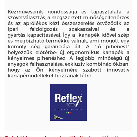
Kézműveseink gondossága és tapasztalata, a
szövetválasztás, a megszerzett minőségellenőrzés
és az aprólékos kézi összeszerelés ötvöződik az
ipari feldolgozás szakaszaival és a
gyártás kapacitásával. Így a kanapék idővel szép
és megbízható termékké válnak, ami mögött egy
komoly cég garanciája áll. A "jó pihenést"
helyezzük előtérbe: új ergonomikus kanapék a
kényelmes pihenéshez. A legjobb minőségű új
anyagok felhasználása, exkluzív kombinációkban,
hogy az Ön kényelmére szabott innovatív
kanapémodelleket hozzanak létre.