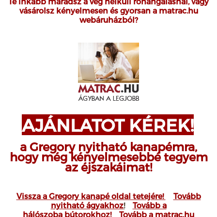
Te inkább maradsz a vég nélküli rohangálásnál, vagy
vásárolsz kényelmesen és gyorsan a matrac.hu
webáruházból?
AJÁNLATOT KÉREK!
a Gregory nyitható kanapémra,
hogy még kényelmesebbé tegyem
az éjszakáimat!
Vissza a Gregory kanapé oldal tetejére!
Tovább
nyitható ágyakhoz
!
Tovább a
hálószoba bútorokhoz!
Tovább a matrac.hu