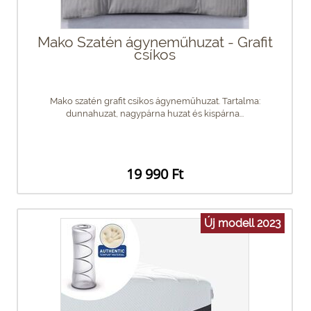
Mako Szatén ágyneműhuzat - Grafit
csíkos
Mako szatén grafit csíkos ágyneműhuzat. Tartalma:
dunnahuzat, nagypárna huzat és kispárna...
19 990 Ft
Új modell 2023