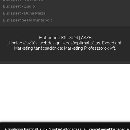
Budapest - Zugló
Budapest - Duna Pláza
Budapest Sealy mintabolt
Matracbolt Kft. 2026 |
ÁSZF
Honlapkészítés
,
webdesign
,
keresőoptimalizálás
:
Expedient
Marketing tanácsadónk a:
Marketing Professzorok Kft.
A honlapon használt sütik (cookie) elfogadásával, kényelmesebbé teheti a