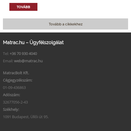
TOVÁBB
Tovább a cikkekhez
Matrac.hu – Ügyfélszolgálat
Tel:
+36 70 930 4040
Email:
web@matrac.hu
MatracBolt Kft.
Cégjegyzékszám:
01-09-436863
Adószám:
32677056-2-43
Székhely:
1091 Budapest, Üllői út 95.