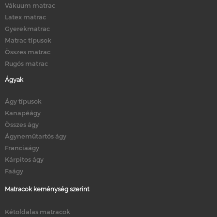
Vákuum matrac
Latex matrac
Gyerekmatrac
Matrac típusok
Összes matrac
Rugós matrac
Ágyak
Ágy típusok
Kanapéágy
Összes ágy
Ágyneműtartós ágy
Franciaágy
Kárpitos ágy
Faágy
Matracok keménység szerint
Kétoldalas matracok