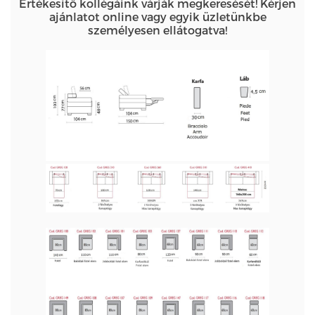
Értékesítő kollégáink várják megkeresését! Kérjen
ajánlatot online vagy egyik üzletünkbe
személyesen ellátogatva!