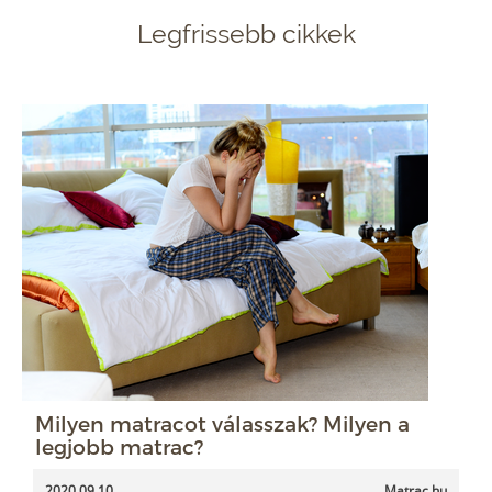
Legfrissebb cikkek
Milyen matracot válasszak? Milyen a
legjobb matrac?
2020.09.10.
Matrac.hu