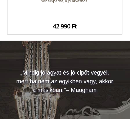
pehelypárna, a jó alváshoz...
42 990 Ft
„Mindig jó ágyat és jó cipőt vegyél,
mert ha nem az egyikben vagy, akkor
a másikban.”– Maugham