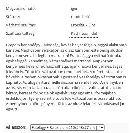
Megvásárolható:
igen
Státusz:
rendelhető
Várható szállítás:
Értesítjük Önt
Szállítási költség:
Kattintson ide!
Gregory kanapéágy - Minőségi, kevés helyet foglaló, ággyá alakítható
kanapé. Napközben relaxáljon az olasz kanapén este pedig aludjon
kényelmesen a hideghab matracon! Franciaággyá nyitható dupla,
egybefüggő, kényelmes, kétszemélyes matraccal. Napközben
kényelmes heverőnek használhatja, éjjel kihúzva kényelmes, tágas
fekvőhely. Több féle változatban rendelhetőek. A méret lista alul a
bővebb leírásban olvashatóak. Egyszemélyes fotelágy változatban is
kapható. Az ülőgarnitúra mellé díszpárna rendelhető. Amennyiben
az árazás nem tartalmazza az ön által elképzelt változtatott, akkor
kérem, keresse föl boltjaink egyikét vagy egy email formájában
érdeklődjön. Igény szerint a több féle változatban is összerakható!
Amennyiben külön igény merül fel, az plusz felár felszámolásával jár
együtt!
Válasszon: