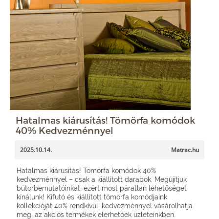
Hatalmas kiárusítás! Tömörfa komódok
40% Kedvezménnyel
2025.10.14.
Matrac.hu
Hatalmas kiárusítás! Tömörfa komódok 40%
kedvezménnyel – csak a kiállított darabok. Megújítjuk
bútorbemutatóinkat, ezért most páratlan lehetőséget
kínálunk! Kifutó és kiállított tömörfa komódjaink
kollekcióját 40% rendkívüli kedvezménnyel vásárolhatja
meg, az akciós termékek elérhetőek üzleteinkben.