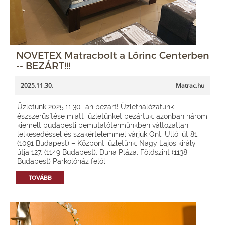
NOVETEX Matracbolt a Lőrinc Centerben
-- BEZÁRT!!!
2025.11.30.
Matrac.hu
Üzletünk 2025.11.30.-án bezárt! Üzlethálózatunk
észszerűsítése miatt üzletünket bezártuk, azonban három
kiemelt budapesti bemutatótermünkben változatlan
lelkesedéssel és szakértelemmel várjuk Önt: Üllői út 81.
(1091 Budapest) – Központi üzletünk, Nagy Lajos király
útja 127. (1149 Budapest), Duna Pláza, Földszint (1138
Budapest) Parkolóház felől
TOVÁBB