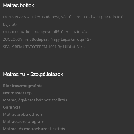
Matrac boltok
DUNA PLAZA XIII. ker. Budapest, Váci út 178. - Földszint (Parkoló felőli
bejárat)
ÜLLŐI ÚT IX. ker. Budapest, Üllői út 81. - Klinikák
ZUGLÓ XIV. ker. Budapest, Nagy Lajos kir. útja 127.
SEALY BEMUTATÓTEREM 1091 Bp.Üllői út 81/b
Matrac.hu – Szolgáltatások
Elektroszmogmérés
Nyomástérkép
Matrac, ágykeret házhoz szállítás
Garancia
Matracpróba otthon
Matraccsere program
Matrac- és matrachuzat tisztítás