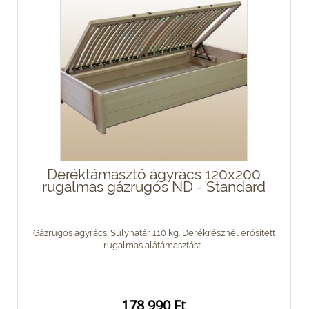
Deréktámasztó ágyrács 120x200
rugalmas gázrugós ND - Standard
Gázrugós ágyrács. Súlyhatár 110 kg. Derékrésznél erősített
rugalmas alátámasztást...
178 990 Ft