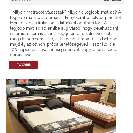
Milyen matracot válasszak? Milyen a legjobb matrac? A
legjobb matrac alátámaszt, kényelembe helyez, pihentet.
Mentálisan és fizikailag is kitűnő állapotban tart. A
legjobb matrac az, amibe alig várod, hogy belehuppanj
és amiből nem is akarsz reggelente felkelni. Sőt néha
még délben sem… Na, ezt keresd! Próbáld ki a boltban,
majd élj az otthoni próba lehetőségével! Használd ki a
100 napos visszavásárlási garanciát, vagy válassz extra
garanciával...
TOVÁBB