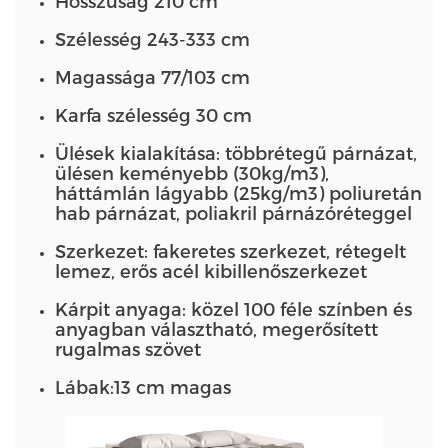
Hosszúság 210 cm
Szélesség 243-333 cm
Magassága 77/103 cm
Karfa szélesség 30 cm
Ülések kialakítása: többrétegű párnázat,
ülésen keményebb (30kg/m3),
háttámlán lágyabb (25kg/m3) poliuretán
hab párnázat, poliakril párnázóréteggel
Szerkezet: fakeretes szerkezet, rétegelt
lemez, erős acél kibillenőszerkezet
Kárpit anyaga: közel 100 féle színben és
anyagban választható, megerősített
rugalmas szövet
Lábak:13 cm magas