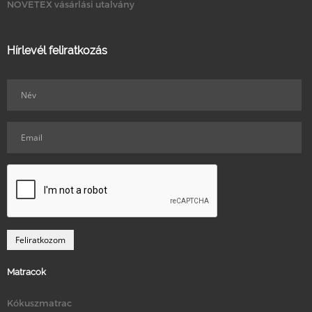
NOVETEX vásárlási utalvány
Hírlevél feliratkozás
Matracok
Kókuszmatrac