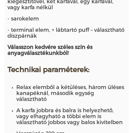
kiegésztítővel, két karfával, egy karfával,
vagy karfa nélkül
- sarokelem
- terminal elem, + lábtartó puff – választható
díszpárnák
Válasszon kedvére széles szín és
anyagválasztékunkból!
Technikai paraméterek:
Relax elemből a kétüléses, három üléses
kanapéknál, második egység
választható
A karfa jobbra és balra is helyezhető,
vagy elhagyható a többi elem is
választható jobbos vagy balos kivitelben