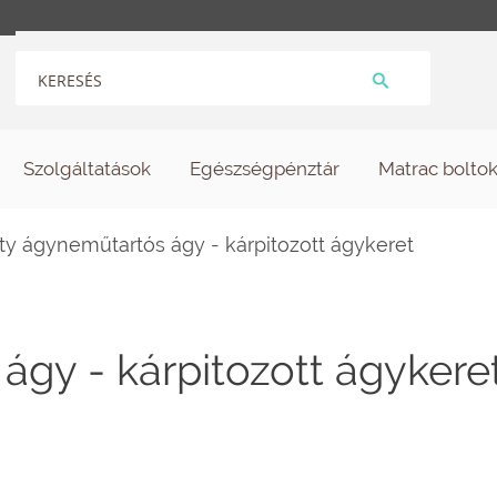
Szolgáltatások
Egészségpénztár
Matrac bolto
ty ágyneműtartós ágy - kárpitozott ágykeret
ágy - kárpitozott ágykere