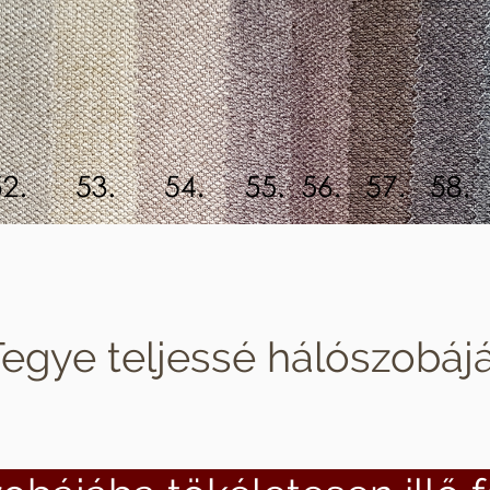
egye teljessé hálószobájá