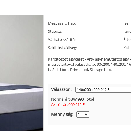
Megvásárolható:
igen
Státusz:
ren
Várható szállítás:
Érte
Szállítási költség:
Katt
Kárpitozott ágykeret - Arty ágyneműtartós ágy -
matractartóval választható. 90x200, 140x200, 1
is. Solid box, Prime bed, Storage box.
Válasszon:
Normál ár:
847 990 Ft-tól
Akciós ár:
669 912
Ft
Mennyiség