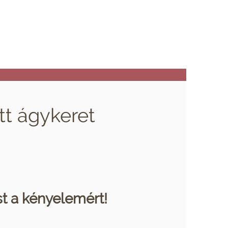
tt ágykeret
st a kényelemért!