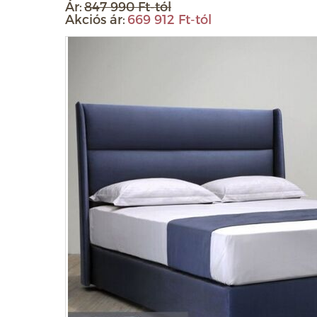
Ár:
847 990 Ft-tól
Akciós ár:
669 912 Ft-tól