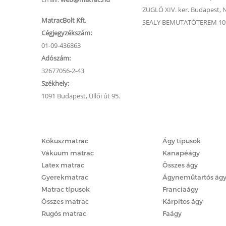
ZUGLÓ XIV. ker. Budapest, Na
MatracBolt Kft.
SEALY BEMUTATÓTEREM 1091
Cégjegyzékszám:
01-09-436863
Adószám:
32677056-2-43
Székhely:
1091 Budapest, Üllői út 95.
Matracok
Ágyak
Kókuszmatrac
Ágy típusok
Vákuum matrac
Kanapéágy
Latex matrac
Összes ágy
Gyerekmatrac
Ágyneműtartós ág
Matrac típusok
Franciaágy
Összes matrac
Kárpitos ágy
Rugós matrac
Faágy