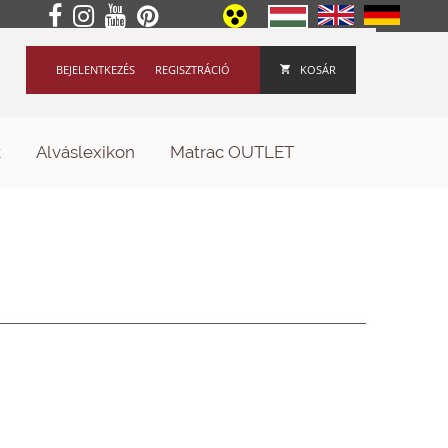
BEJELENTKEZÉS
REGISZTRÁCIÓ
KOSÁR
k
Alváslexikon
Matrac OUTLET