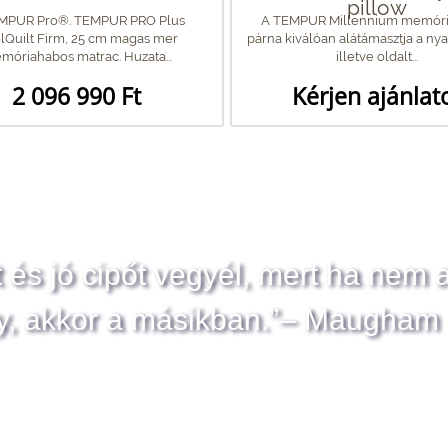
pillow
MPUR Pro®. TEMPUR PRO Plus
A TEMPUR Millennium memór
lQuilt Firm, 25 cm magas mer
párna kiválóan alátámasztja a nya
móriahabos matrac. Huzata...
illetve oldalt...
2 096 990 Ft
Kérjen ajánlat
t és jó cipőt vegyél, mert ha nem 
y, akkor a másikban.”– Maugham