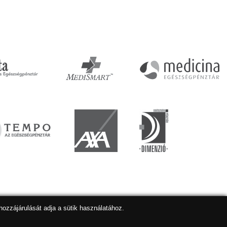
hozzájárulását adja a sütik használatához.
lapkészítés
,
webdesign
,
keresőoptimalizálás
:
Expedient
Marketing tanácsadónk a:
Marketing Professzorok Kft.