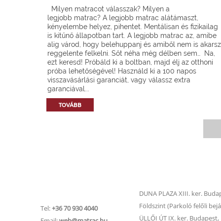
Milyen matracot válasszak? Milyen a
legjobb matrac? A legjobb matrac alátámaszt,
kényelembe helyez, pihentet. Mentálisan és fizikailag
is kitűnő állapotban tart. A legjobb matrac az, amibe
alig várod, hogy belehuppanj és amiből nem is akarsz
reggelente felkelni. Sőt néha még délben sem… Na,
ezt keresd! Próbáld ki a boltban, majd élj az otthoni
próba lehetőségével! Használd ki a 100 napos
visszavásárlási garanciát, vagy válassz extra
garanciával...
TOVÁBB
Matrac.hu –
Matrac boltok
Ügyfélszolgálat
DUNA PLAZA XIII. ker. Budape
Földszint (Parkoló felőli bejá
Tel:
+36 70 930 4040
ÜLLŐI ÚT IX. ker. Budapest, Ü
Email:
web@matrac.hu