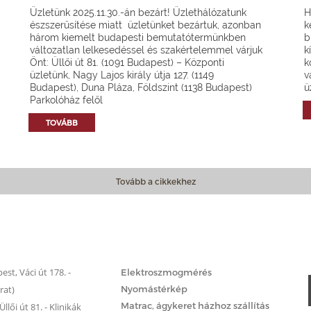
Üzletünk 2025.11.30.-án bezárt! Üzlethálózatunk
H
észszerűsítése miatt üzletünket bezártuk, azonban
k
három kiemelt budapesti bemutatótermünkben
b
változatlan lelkesedéssel és szakértelemmel várjuk
k
Önt: Üllői út 81. (1091 Budapest) – Központi
k
üzletünk, Nagy Lajos király útja 127. (1149
v
Budapest), Duna Pláza, Földszint (1138 Budapest)
ü
Parkolóház felől
TOVÁBB
Tovább a cikkekhez
Matrac.hu – Szolgáltatások
st, Váci út 178. -
Elektroszmogmérés
rat)
Nyomástérkép
Matrac, ágykeret házhoz szállítás
llői út 81. - Klinikák