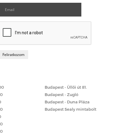
Matrac boltok
 szerint
00
Budapest - Üllői út 81.
00
Budapest - Zugló
0
Budapest - Duna Pláza
00
Budapest Sealy mintabolt
0
00
00