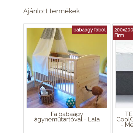
Ajánlott termékek
babaágy fából
200x200
Firm
Fa babaágy
TE
ágyneműtartóval - Lala
CoolQ
- M