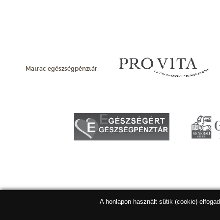
Matrac egészségpénztár
A honlapon használt sütik (cookie) elfoga
Matracbolt Kft. 2026 |
ÁSZF