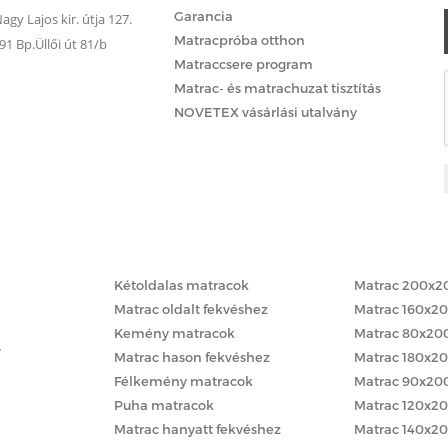
Garancia
gy Lajos kir. útja 127.
Matracpróba otthon
 Bp.Üllői út 81/b
Matraccsere program
Matrac- és matrachuzat tisztítás
NOVETEX vásárlási utalvány
Matracok keménység szerint
Matracok méret
Kétoldalas matracok
Matrac 200x2
Matrac oldalt fekvéshez
Matrac 160x2
Kemény matracok
Matrac 80x20
y
Matrac hason fekvéshez
Matrac 180x2
Félkemény matracok
Matrac 90x20
Puha matracok
Matrac 120x2
Matrac hanyatt fekvéshez
Matrac 140x2