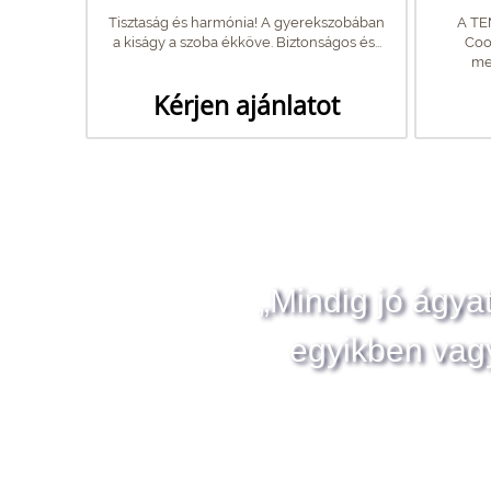
Tisztaság és harmónia! A gyerekszobában
A TE
a kiságy a szoba ékköve. Biztonságos és...
Coo
me
Kérjen ajánlatot
„Mindig jó ágya
egyikben vag