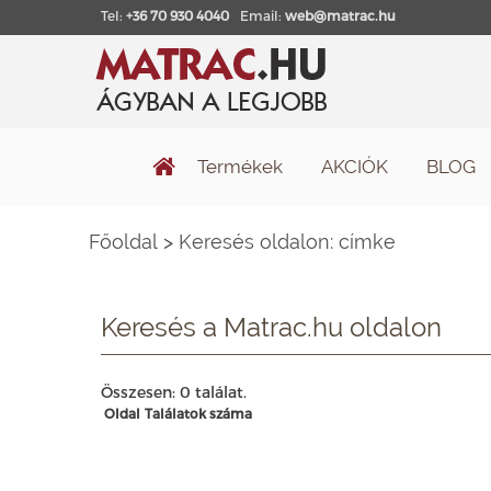
Tel:
+36 70 930 4040
Email:
web@matrac.hu
Termékek
AKCIÓK
BLOG
Főoldal
>
Keresés oldalon: címke
Keresés a Matrac.hu oldalon
Összesen: 0 találat.
Oldal
Találatok száma