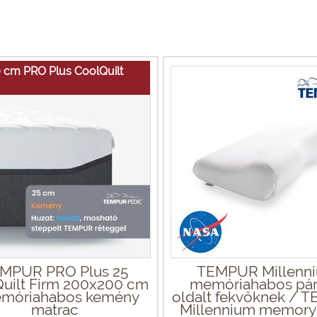
 cm PRO Plus CoolQuilt
MPUR PRO Plus 25
TEMPUR Millenn
uilt Firm 200x200 cm
memóriahabos pár
emóriahabos kemény
oldalt fekvőknek / 
matrac
Millennium memory