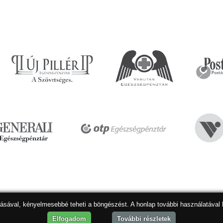
dásával, kényelmesebbé teheti a böngészést. A honlap további használatával 
Hon
Elfogadom
További részletek