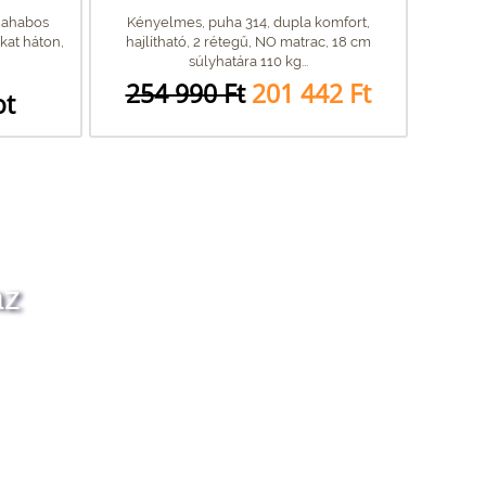
iahabos
Kényelmes, puha 314, dupla komfort,
kat háton,
hajlítható, 2 rétegű, NO matrac, 18 cm
súlyhatára 110 kg...
254 990 Ft
201 442 Ft
ot
az