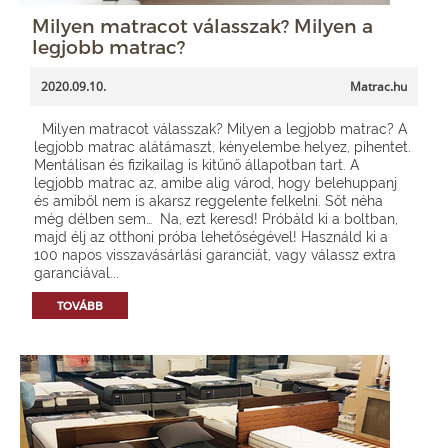
Milyen matracot válasszak? Milyen a
legjobb matrac?
2020.09.10.
Matrac.hu
Milyen matracot válasszak? Milyen a legjobb matrac? A
legjobb matrac alátámaszt, kényelembe helyez, pihentet.
Mentálisan és fizikailag is kitűnő állapotban tart. A
legjobb matrac az, amibe alig várod, hogy belehuppanj
és amiből nem is akarsz reggelente felkelni. Sőt néha
még délben sem… Na, ezt keresd! Próbáld ki a boltban,
majd élj az otthoni próba lehetőségével! Használd ki a
100 napos visszavásárlási garanciát, vagy válassz extra
garanciával...
TOVÁBB