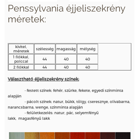
Penssylvania éjjeliszekrény
méretek:
kivitel,
szélesség
magasság
mélység
méretek
1 fiókkal,
44
40
40
polccal
2 fiókkal
44
40
40
Választható éjjeliszekrény színek:
- festett színek: fehér, szürke, fekete, egyedi színminta
alapján
- pácolt színek: natur, bükk, tölgy, cseresznye, olivabarna,
narancsbarna, wenge, színminta alapján
- felületkezelés: natur, pác, selyemfényű
lakk, magasfényű lakk