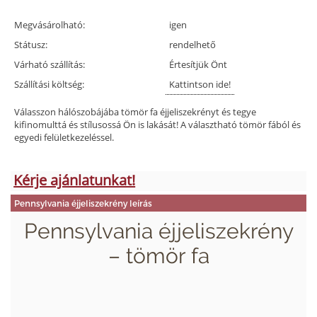
Megvásárolható:
igen
Státusz:
rendelhető
Várható szállítás:
Értesítjük Önt
Szállítási költség:
Kattintson ide!
Válasszon hálószobájába tömör fa éjjeliszekrényt és tegye
kifinomulttá és stílusossá Ön is lakását! A választható tömör fából és
egyedi felületkezeléssel.
Kérje ajánlatunkat!
Pennsylvania éjjeliszekrény leírás
Pennsylvania éjjeliszekrény
– tömör fa