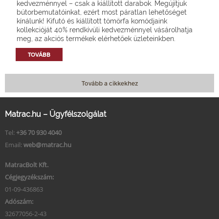
kedvezménnyel – csak a kiállított darabok. Megújítjuk
bútorbemutatóinkat, ezért most páratlan lehetőséget
kínálunk! Kifutó és kiállított tömörfa komódjaink
kollekcióját 40% rendkívüli kedvezménnyel vásárolhatja
meg, az akciós termékek elérhetőek üzleteinkben.
TOVÁBB
Tovább a cikkekhez
Matrac.hu – Ügyfélszolgálat
Tel:
+36 70 930 4040
Email:
web@matrac.hu
MatracBolt Kft.
Cégjegyzékszám:
01-09-436863
Adószám:
32677056-2-43