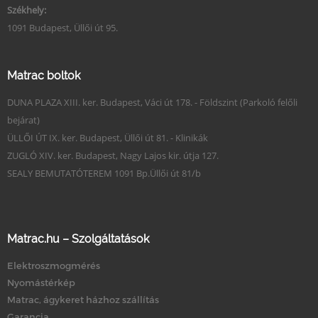
Székhely:
1091 Budapest, Üllői út 95.
Matrac boltok
DUNA PLAZA XIII. ker. Budapest, Váci út 178. - Földszint (Parkoló felőli
bejárat)
ÜLLŐI ÚT IX. ker. Budapest, Üllői út 81. - Klinikák
ZUGLÓ XIV. ker. Budapest, Nagy Lajos kir. útja 127.
SEALY BEMUTATÓTEREM 1091 Bp.Üllői út 81/b
Matrac.hu – Szolgáltatások
Elektroszmogmérés
Nyomástérkép
Matrac, ágykeret házhoz szállítás
Garancia