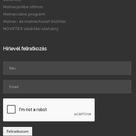
Matracpróba otthon
Matraccsere program
Matrac- és matrachuzat tisztítás
NOVETEX vásárlási utalvány
Hírlevél feliratkozás