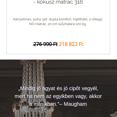
- kókusz matrac 316
Kényelmes, puha 316, dupla komfort, hajlítható, 2 rétegű,
NO matrac, 20 cm súlyhatára 120 kg...
276 990 Ft
218 822 Ft
„Mindig jó ágyat és jó cipőt vegyél,
mert ha nem az egyikben vagy, akkor
a másikban.”– Maugham