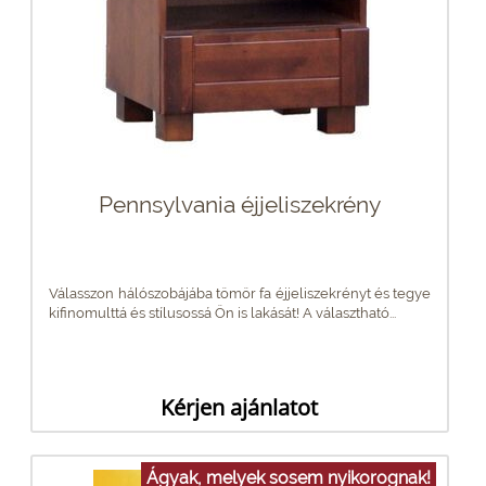
Pennsylvania éjjeliszekrény
Válasszon hálószobájába tömör fa éjjeliszekrényt és tegye
kifinomulttá és stílusossá Ön is lakását! A választható...
Kérjen ajánlatot
Ágyak, melyek sosem nyikorognak!