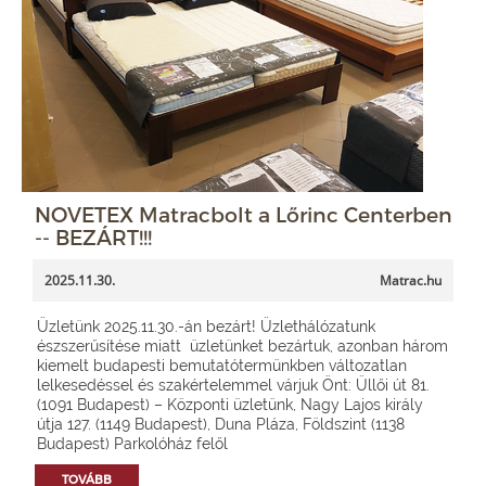
NOVETEX Matracbolt a Lőrinc Centerben
-- BEZÁRT!!!
2025.11.30.
Matrac.hu
Üzletünk 2025.11.30.-án bezárt! Üzlethálózatunk
észszerűsítése miatt üzletünket bezártuk, azonban három
kiemelt budapesti bemutatótermünkben változatlan
lelkesedéssel és szakértelemmel várjuk Önt: Üllői út 81.
(1091 Budapest) – Központi üzletünk, Nagy Lajos király
útja 127. (1149 Budapest), Duna Pláza, Földszint (1138
Budapest) Parkolóház felől
TOVÁBB