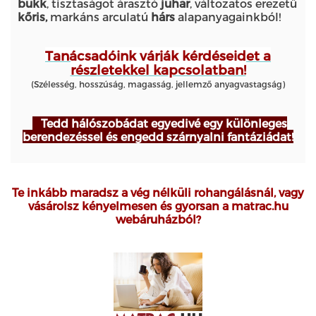
bükk
, tisztaságot árasztó
juhar
, változatos erezetű
kőris
,
markáns arculatú
hárs
alapanyagainkból!
Tanácsadóink
várják kérdéseidet a
részletekkel kapcsolatban!
(Szélesség, hosszúság, magasság, jellemző anyagvasta
gság)
Tedd hálószobádat egyedivé egy különleges
berendezéssel és engedd szárnyalni fantáziádat!
Te inkább maradsz a vég nélküli rohangálásnál, vagy
vásárolsz kényelmesen és gyorsan a matrac.hu
webáruházból?