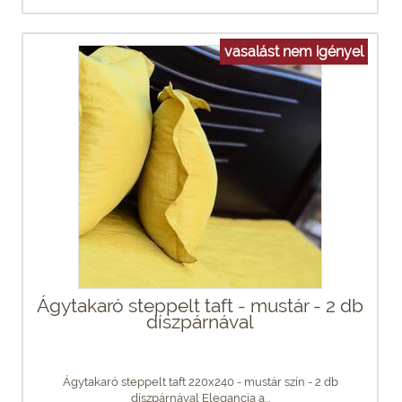
vasalást nem igényel
Ágytakaró steppelt taft - mustár - 2 db
díszpárnával
Ágytakaró steppelt taft 220x240 - mustár szín - 2 db
díszpárnával Elegancia a...