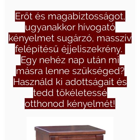
Erőt és magabiztosságot,
ugyanakkor hívogató
kényelmet sugárzó, masszív
felépítésű éjjeliszekrény.
Egy nehéz nap után mi
másra lenne szükséged?
Használd ki adottságait és
tedd tökéletessé
otthonod kényelmét!