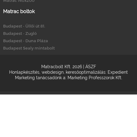
Matrac 140x200
Matrac boltok
Budapest - Üllői út 81.
Budapest - Zugló
Budapest - Duna Pláza
Budapest Sealy mintabolt
Matracbolt Kft. 2026 |
ÁSZF
Honlapkészítés
,
webdesign
,
keresőoptimalizálás
:
Expedient
Marketing tanácsadónk a:
Marketing Professzorok Kft.