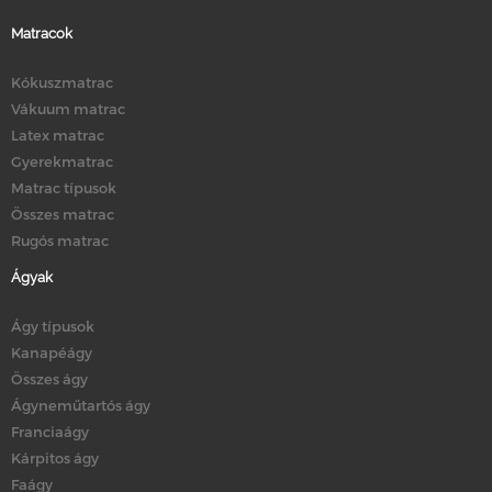
Matracok
Kókuszmatrac
Vákuum matrac
Latex matrac
Gyerekmatrac
Matrac típusok
Összes matrac
Rugós matrac
Ágyak
Ágy típusok
Kanapéágy
Összes ágy
Ágyneműtartós ágy
Franciaágy
Kárpitos ágy
Faágy