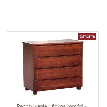
tömör fa
Pennsylvania 4 fiókos komód -...