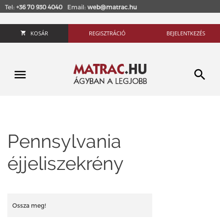
Tel:
+36 70 930 4040
Email:
web@matrac.hu
KOSÁR
REGISZTRÁCIÓ
BEJELENTKEZÉS
Pennsylvania
éjjeliszekrény
Ossza meg!