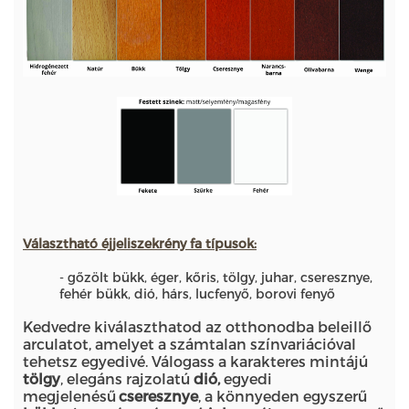
Választható éjjeliszekrény
fa típusok:
- gőzölt bükk, éger, kőris, tölgy, juhar, cseresznye,
fehér bükk, dió, hárs, lucfenyő, borovi fenyő
Kedvedre kiválaszthatod az otthonodba beleillő
arculatot, amelyet a számtalan színvariációval
tehetsz egyedivé. Válogass a karakteres mintájú
tölgy
, elegáns rajzolatú
dió
,
egyedi
megjelenésű
cseresznye
, a könnyeden egyszerű