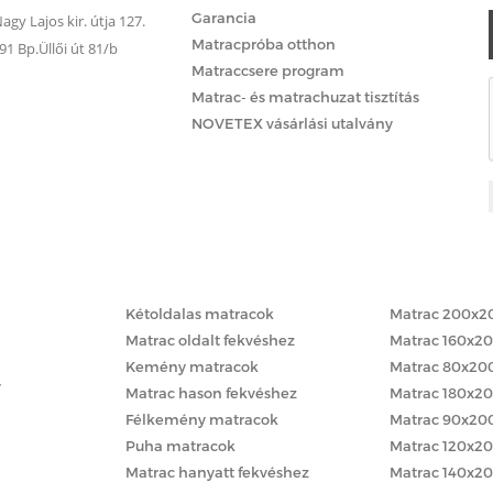
Garancia
gy Lajos kir. útja 127.
Matracpróba otthon
 Bp.Üllői út 81/b
Matraccsere program
Matrac- és matrachuzat tisztítás
NOVETEX vásárlási utalvány
Matracok keménység szerint
Matracok méret
Kétoldalas matracok
Matrac 200x2
Matrac oldalt fekvéshez
Matrac 160x2
Kemény matracok
Matrac 80x20
y
Matrac hason fekvéshez
Matrac 180x2
Félkemény matracok
Matrac 90x20
Puha matracok
Matrac 120x2
Matrac hanyatt fekvéshez
Matrac 140x2