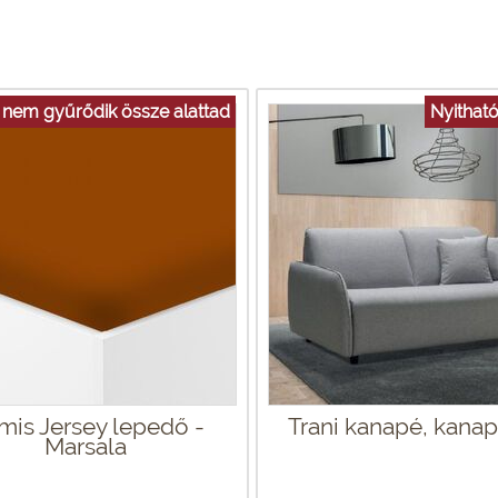
nem gyűrődik össze alattad
Nyithat
mis Jersey lepedő -
Trani kanapé, kana
Marsala