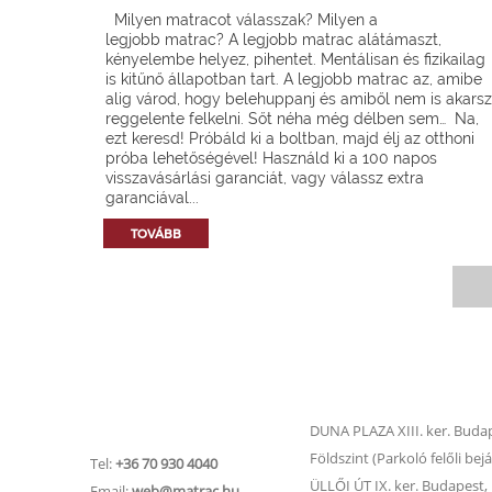
Milyen matracot válasszak? Milyen a
legjobb matrac? A legjobb matrac alátámaszt,
kényelembe helyez, pihentet. Mentálisan és fizikailag
is kitűnő állapotban tart. A legjobb matrac az, amibe
alig várod, hogy belehuppanj és amiből nem is akarsz
reggelente felkelni. Sőt néha még délben sem… Na,
ezt keresd! Próbáld ki a boltban, majd élj az otthoni
próba lehetőségével! Használd ki a 100 napos
visszavásárlási garanciát, vagy válassz extra
garanciával...
TOVÁBB
Matrac.hu –
Matrac boltok
Ügyfélszolgálat
DUNA PLAZA XIII. ker. Budape
Földszint (Parkoló felőli bejá
Tel:
+36 70 930 4040
ÜLLŐI ÚT IX. ker. Budapest, Ü
Email:
web@matrac.hu