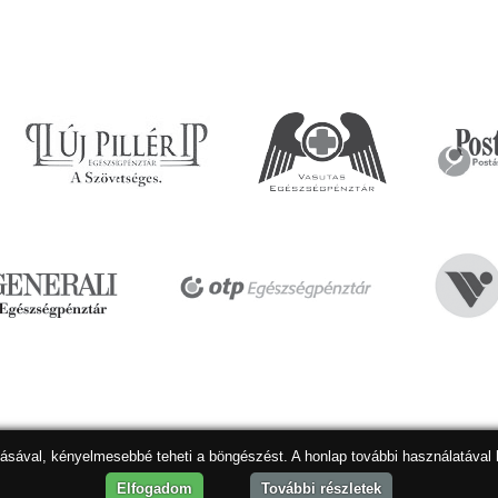
dásával, kényelmesebbé teheti a böngészést. A honlap további használatával 
Hon
Elfogadom
További részletek