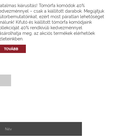
atalmas kiárusítás! Tömörfa komódok 40%
edvezménnyel – csak a kiállított darabok. Megújítjuk
útorbemutatóinkat, ezért most páratlan lehetőséget
ínálunk! Kifutó és kiállított tömörfa komódjaink
ollekcióját 40% rendkívüli kedvezménnyel
ásárolhatja meg, az akciós termékek elérhetőek
zleteinkben.
TOVÁBB
Hírlevél feliratkozás