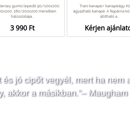
 Jersey gumis lepedő 90/100x200,
Trani kanapé/ kanapéágy. K
60x200, 180/200x200 méretben
ágyazható kanapé. A fejpárna 
hálószobája...
állítható a...
3 990 Ft
Kérjen ajánlat
t és jó cipőt vegyél, mert ha nem 
y, akkor a másikban.”– Maugham