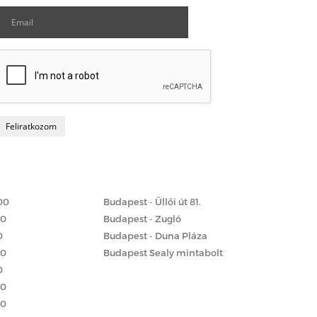
Matrac boltok
 szerint
00
Budapest - Üllői út 81.
00
Budapest - Zugló
0
Budapest - Duna Pláza
00
Budapest Sealy mintabolt
0
00
00