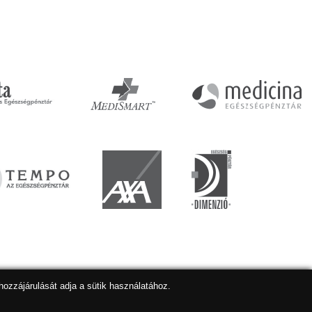
hozzájárulását adja a sütik használatához.
lapkészítés
,
webdesign
,
keresőoptimalizálás
:
Expedient
Marketing tanácsadónk a:
Marketing Professzorok Kft.