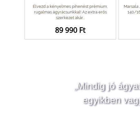
Élvezd a kényelmes pihenést prémium,
Marsala
rugalmas ágyrácsunkkal! Az extra erős
140/1
szerkezet akár...
89 990 Ft
„Mindig jó ágya
egyikben vag