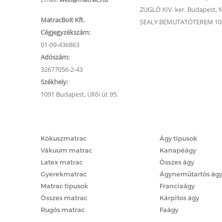
ZUGLÓ XIV. ker. Budapest, Na
MatracBolt Kft.
SEALY BEMUTATÓTEREM 1091
Cégjegyzékszám:
01-09-436863
Adószám:
32677056-2-43
Székhely:
1091 Budapest, Üllői út 95.
Matracok
Ágyak
Kókuszmatrac
Ágy típusok
Vákuum matrac
Kanapéágy
Latex matrac
Összes ágy
Gyerekmatrac
Ágyneműtartós ág
Matrac típusok
Franciaágy
Összes matrac
Kárpitos ágy
Rugós matrac
Faágy