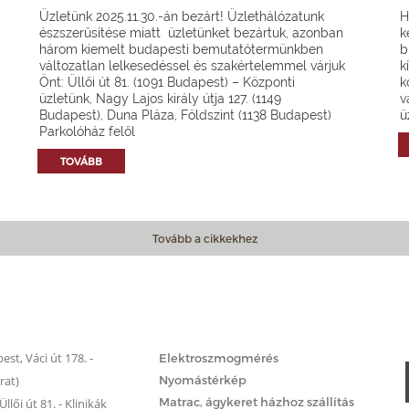
Üzletünk 2025.11.30.-án bezárt! Üzlethálózatunk
H
észszerűsítése miatt üzletünket bezártuk, azonban
k
három kiemelt budapesti bemutatótermünkben
b
változatlan lelkesedéssel és szakértelemmel várjuk
k
Önt: Üllői út 81. (1091 Budapest) – Központi
k
üzletünk, Nagy Lajos király útja 127. (1149
v
Budapest), Duna Pláza, Földszint (1138 Budapest)
ü
Parkolóház felől
TOVÁBB
Tovább a cikkekhez
Matrac.hu – Szolgáltatások
st, Váci út 178. -
Elektroszmogmérés
rat)
Nyomástérkép
Matrac, ágykeret házhoz szállítás
llői út 81. - Klinikák