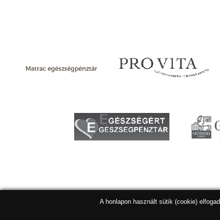
Matrac egészségpénztár
A honlapon használt sütik (cookie) elfoga
Matracbolt Kft. 2026 |
ÁSZF