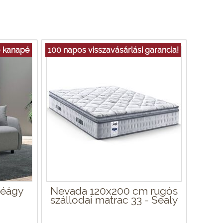
ó kanapé
100 napos visszavásárlási garancia!
péágy
Nevada 120x200 cm rugós
szállodai matrac 33 - Sealy