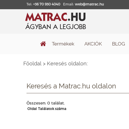
Tel:
+36 70 930 4040
Email:
web@matrac.hu
Termékek
AKCIÓK
BLOG
Főoldal
>
Keresés oldalon:
Keresés a Matrac.hu oldalon
Összesen: 0 találat.
Oldal
Találatok száma