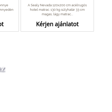
önnye
A Sealy Nevada 120x200 cm acélrugós
könnyedén
hotel matrac. 130 kg súlyhatár 33 cm
magas, lágy matrac....
ot
Kérjen ajánlatot
az