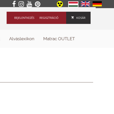
BEJELENTKEZÉS
REGISZTRÁCIÓ
KOSÁR
k
Alváslexikon
Matrac OUTLET