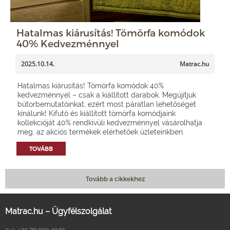
Hatalmas kiárusítás! Tömörfa komódok
40% Kedvezménnyel
2025.10.14.
Matrac.hu
Hatalmas kiárusítás! Tömörfa komódok 40%
kedvezménnyel – csak a kiállított darabok. Megújítjuk
bútorbemutatóinkat, ezért most páratlan lehetőséget
kínálunk! Kifutó és kiállított tömörfa komódjaink
kollekcióját 40% rendkívüli kedvezménnyel vásárolhatja
meg, az akciós termékek elérhetőek üzleteinkben.
TOVÁBB
Tovább a cikkekhez
Matrac.hu – Ügyfélszolgálat