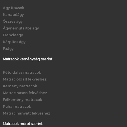
Ágy típusok
Kanapéágy
Összes ágy
Ágyneműtartós ágy
Franciaágy
Kárpitos ágy
Faágy
Matracok keménység szerint
Kétoldalas matracok
Matrac oldalt fekvéshez
Kemény matracok
Matrac hason fekvéshez
Félkemény matracok
Puha matracok
Matrac hanyatt fekvéshez
Matracok méret szerint