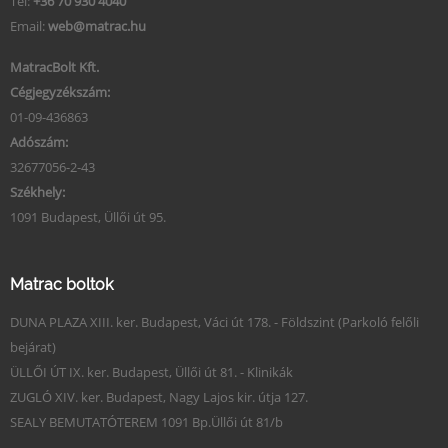
Tel:
+36 70 930 4040
Email:
web@matrac.hu
MatracBolt Kft.
Cégjegyzékszám:
01-09-436863
Adószám:
32677056-2-43
Székhely:
1091 Budapest, Üllői út 95.
Matrac boltok
DUNA PLAZA XIII. ker. Budapest, Váci út 178. - Földszint (Parkoló felőli
bejárat)
ÜLLŐI ÚT IX. ker. Budapest, Üllői út 81. - Klinikák
ZUGLÓ XIV. ker. Budapest, Nagy Lajos kir. útja 127.
SEALY BEMUTATÓTEREM 1091 Bp.Üllői út 81/b