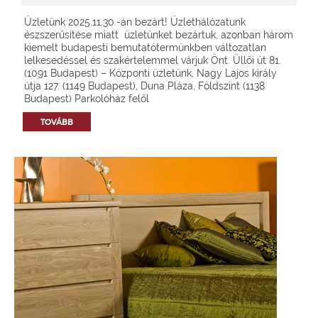
Üzletünk 2025.11.30.-án bezárt! Üzlethálózatunk
észszerűsítése miatt üzletünket bezártuk, azonban három
kiemelt budapesti bemutatótermünkben változatlan
lelkesedéssel és szakértelemmel várjuk Önt: Üllői út 81.
(1091 Budapest) – Központi üzletünk, Nagy Lajos király
útja 127. (1149 Budapest), Duna Pláza, Földszint (1138
Budapest) Parkolóház felől
TOVÁBB