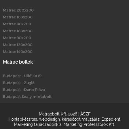
Matrac 200x200
Matrac 160x200
Matrac 80x200
Matrac 180x200
Matrac 90x200
Matrac 120x200
Matrac 140x200
Matrac boltok
Budapest - Üllői út 81.
Budapest - Zugló
Budapest - Duna Pláza
Budapest Sealy mintabolt
Matracbolt Kft. 2026 |
ÁSZF
Honlapkészítés
,
webdesign
,
keresőoptimalizálás
:
Expedient
Marketing tanácsadónk a:
Marketing Professzorok Kft.