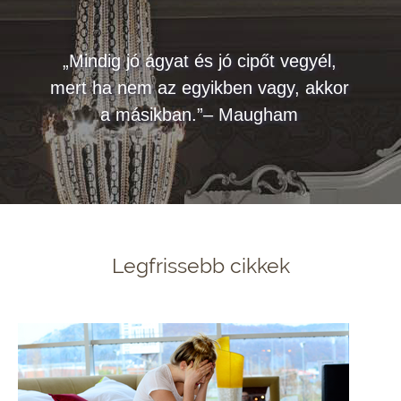
„Mindig jó ágyat és jó cipőt vegyél,
mert ha nem az egyikben vagy, akkor
a másikban.”– Maugham
Legfrissebb cikkek