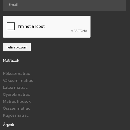
Matracok
Kókuszmatrac
Vákuum matrac
Latex matrac
Gyerekmatrac
Matrac típusok
Összes matrac
Rugós matrac
Ágyak