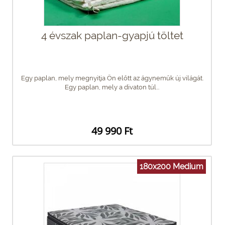
4 évszak paplan-gyapjú töltet
Egy paplan, mely megnyitja Ön előtt az ágyneműk új világát.
Egy paplan, mely a divaton túl...
49 990 Ft
180x200 Medium