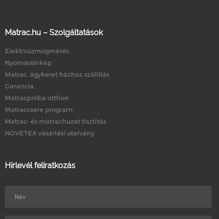
Matrac.hu – Szolgáltatások
Elektroszmogmérés
Nyomástérkép
Matrac, ágykeret házhoz szállítás
Garancia
Matracpróba otthon
Matraccsere program
Matrac- és matrachuzat tisztítás
NOVETEX vásárlási utalvány
Hírlevél feliratkozás