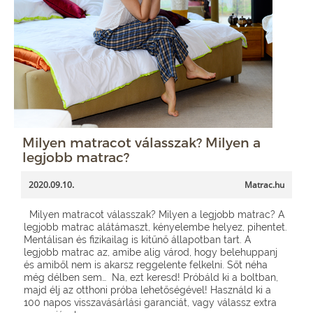
Milyen matracot válasszak? Milyen a
legjobb matrac?
2020.09.10.
Matrac.hu
Milyen matracot válasszak? Milyen a legjobb matrac? A
legjobb matrac alátámaszt, kényelembe helyez, pihentet.
Mentálisan és fizikailag is kitűnő állapotban tart. A
legjobb matrac az, amibe alig várod, hogy belehuppanj
és amiből nem is akarsz reggelente felkelni. Sőt néha
még délben sem… Na, ezt keresd! Próbáld ki a boltban,
majd élj az otthoni próba lehetőségével! Használd ki a
100 napos visszavásárlási garanciát, vagy válassz extra