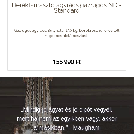
Deréktámasztó ágyrács gázrugós ND -
Standard
Gázrugós ágyrács. Súlyhatár 130 kg. Derékrésznél erősített
rugalmas alátámasztást...
155 990 Ft
„Mindig jó ágyat és jó cipőt vegyél,
mert ha nem az egyikben vagy, akkor
a másikban.”– Maugham