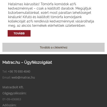
Hatalmas kiárusítás! Tömörfa komódok 40%
kedvezménnyel – csak a kiállított darabok. Megújítjuk
bútorbemutatóinkat, ezért most páratlan lehetőséget
kínálunk! Kifutó és kiállított tömörfa komódjaink
kollekcióját 40% rendkívüli kedvezménnyel vásárolhatja
meg, az akciós termékek elérhetőek üzleteinkben.
TOVÁBB
Tovább a cikkekhez
Matrac.hu – Ügyfélszolgálat
Tel:
+36 70 930 4040
Email:
web@matrac.hu
MatracBolt Kft.
Cégjegyzékszám:
01-09-436863
Adószám: