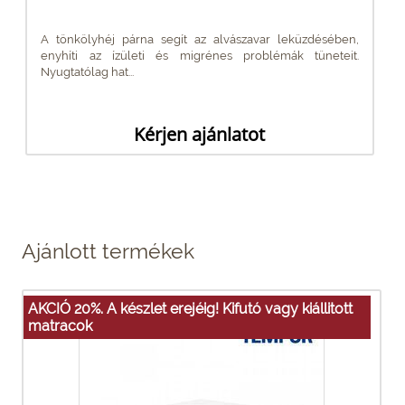
A tönkölyhéj párna segít az alvászavar leküzdésében,
enyhíti az ízületi és migrénes problémák tüneteit.
Nyugtatólag hat...
Kérjen ajánlatot
Ajánlott termékek
AKCIÓ 20%. A készlet erejéig! Kifutó vagy kiállitott
matracok