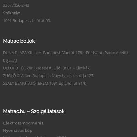
32677056-2-43
Székhely:
1091 Budapest, Üllői út 95.
Matrac boltok
DUNA PLAZA XIII. ker. Budapest, Váci út 178. - Földszint (Parkoló felőli
bejárat)
ÜLLŐI ÚT IX. ker. Budapest, Üllői út 81. - Klinikák
ZUGLÓ XIV. ker. Budapest, Nagy Lajos kir. útja 127.
SEALY BEMUTATÓTEREM 1091 Bp.Üllői út 81/b
Matrac.hu – Szolgáltatások
Elektroszmogmérés
Nyomástérkép