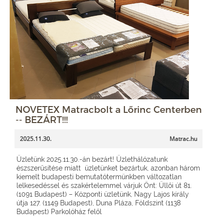
NOVETEX Matracbolt a Lőrinc Centerben
-- BEZÁRT!!!
2025.11.30.
Matrac.hu
Üzletünk 2025.11.30.-án bezárt! Üzlethálózatunk
észszerűsítése miatt üzletünket bezártuk, azonban három
kiemelt budapesti bemutatótermünkben változatlan
lelkesedéssel és szakértelemmel várjuk Önt: Üllői út 81.
(1091 Budapest) – Központi üzletünk, Nagy Lajos király
útja 127. (1149 Budapest), Duna Pláza, Földszint (1138
Budapest) Parkolóház felől