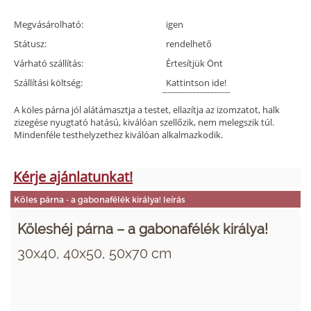
Megvásárolható:
igen
Státusz:
rendelhető
Várható szállítás:
Értesítjük Önt
Szállítási költség:
Kattintson ide!
A köles párna jól alátámasztja a testet, ellazítja az izomzatot, halk
zizegése nyugtató hatású, kiválóan szellőzik, nem melegszik túl.
Mindenféle testhelyzethez kiválóan alkalmazkodik.
Kérje ajánlatunkat!
Köles párna - a gabonafélék királya! leírás
Köleshéj párna – a gabonafélék királya!
30x40, 40x50, 50x70 cm