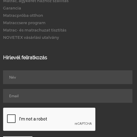
Matrac, ágykeret házhoz szállítás
Garancia
Matracpróba otthon
Matraccsere program
Matrac- és matrachuzat tisztítás
NOVETEX vásárlási utalvány
Hírlevél feliratkozás