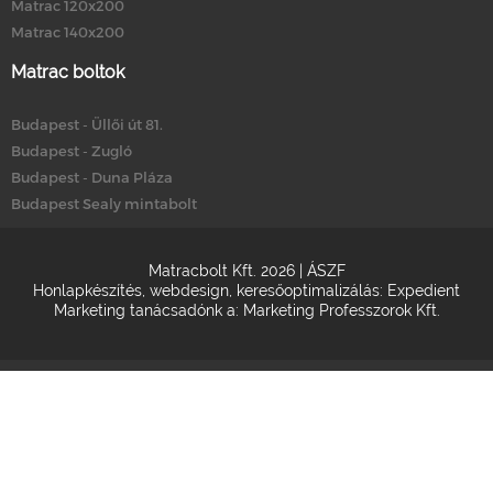
Matrac 120x200
Matrac 140x200
Matrac boltok
Budapest - Üllői út 81.
Budapest - Zugló
Budapest - Duna Pláza
Budapest Sealy mintabolt
Matracbolt Kft. 2026 |
ÁSZF
Honlapkészítés
,
webdesign
,
keresőoptimalizálás
:
Expedient
Marketing tanácsadónk a:
Marketing Professzorok Kft.