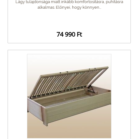
Lágy tulajdonsága miatt inkább komfortosításra, puhításra
alkalmas. Előnyei, hogy könnyen...
74 990 Ft