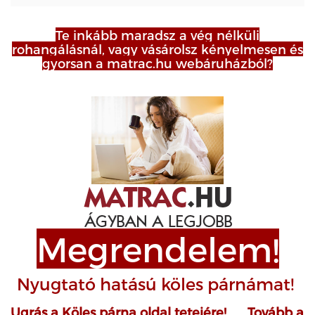
Te inkább maradsz a vég nélküli
rohangálásnál, vagy vásárolsz kényelmesen és
gyorsan a matrac.hu webáruházból?
Megrendelem!
Nyugtató hatású
köles párnámat!
Ugrás a Köles párna oldal tetejére!
Tovább a