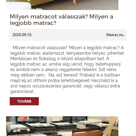
Milyen matracot válasszak? Milyen a
legjobb matrac?
2020.09.10.
Matrac.hu
Milyen matracot válasszak? Milyen a legjobb matrac? A
legjobb matrac alátámaszt, kényelembe helyez, pihentet.
Mentálisan és fizikailag is kitűnő állapotban tart. A
legjobb matrac az, amibe alig várod, hogy belehuppanj
és amiből nem is akarsz reggelente felkelni. Sőt néha
még délben sem… Na, ezt keresd! Próbáld ki a boltban,
majd élj az otthoni próba lehetőségével! Használd ki a
100 napos visszavásárlási garanciát, vagy válassz extra
garanciával...
TOVÁBB