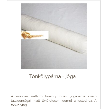
Tönkölypárna - jóga...
A kiválóan szellőző tönköly töltetű jógapárna kiváló
tulajdonságai miatt tökéletesen idomul a testedhez. A
tönkölyhéj...