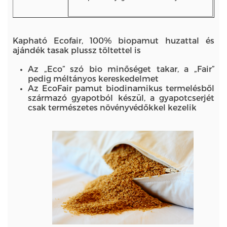
Kapható Ecofair, 100% biopamut huzattal és
ajándék tasak plussz töltettel is
Az „Eco” szó bio minőséget takar, a „Fair”
pedig méltányos kereskedelmet
Az EcoFair pamut biodinamikus termelésből
származó gyapotból készül, a gyapotcserjét
csak természetes növényvédőkkel kezelik