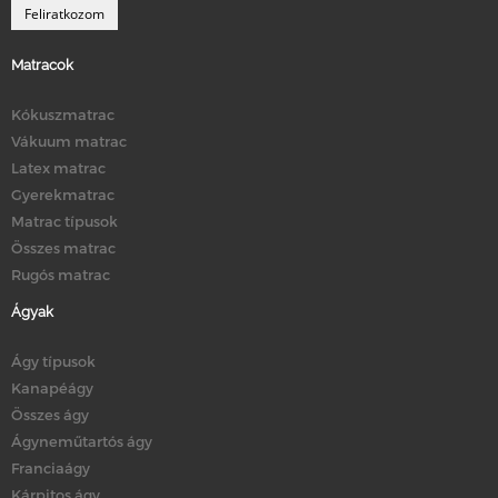
Matracok
Kókuszmatrac
Vákuum matrac
Latex matrac
Gyerekmatrac
Matrac típusok
Összes matrac
Rugós matrac
Ágyak
Ágy típusok
Kanapéágy
Összes ágy
Ágyneműtartós ágy
Franciaágy
Kárpitos ágy