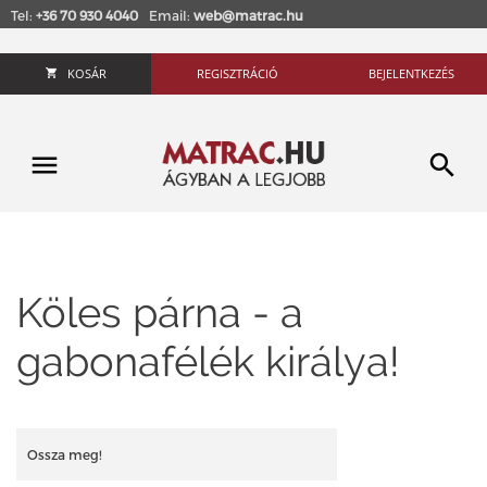
Tel:
+36 70 930 4040
Email:
web@matrac.hu
KOSÁR
REGISZTRÁCIÓ
BEJELENTKEZÉS
Köles párna - a
gabonafélék királya!
Ossza meg!