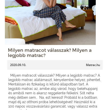
Milyen matracot válasszak? Milyen a
legjobb matrac?
2020.09.10.
Matrac.hu
Milyen matracot válasszak? Milyen a legjobb matrac? A
legjobb matrac alátámaszt, kényelembe helyez, pihentet.
Mentálisan és fizikailag is kitűnő állapotban tart. A
legjobb matrac az, amibe alig várod, hogy belehuppanj
és amiből nem is akarsz reggelente felkelni. Sőt néha
még délben sem… Na, ezt keresd! Próbáld ki a boltban,
majd élj az otthoni próba lehetőségével! Használd ki a
100 napos visszavásárlási garanciát, vagy válassz extra