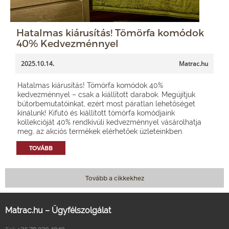
Hatalmas kiárusítás! Tömörfa komódok
40% Kedvezménnyel
2025.10.14.
Matrac.hu
Hatalmas kiárusítás! Tömörfa komódok 40%
kedvezménnyel – csak a kiállított darabok. Megújítjuk
bútorbemutatóinkat, ezért most páratlan lehetőséget
kínálunk! Kifutó és kiállított tömörfa komódjaink
kollekcióját 40% rendkívüli kedvezménnyel vásárolhatja
meg, az akciós termékek elérhetőek üzleteinkben.
TOVÁBB
Tovább a cikkekhez
Matrac.hu – Ügyfélszolgálat