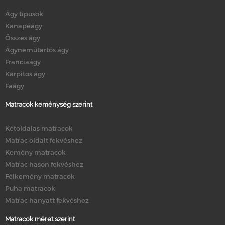
Ágy típusok
Kanapéágy
Összes ágy
Ágyneműtartós ágy
Franciaágy
Kárpitos ágy
Faágy
Matracok keménység szerint
Kétoldalas matracok
Matrac oldalt fekvéshez
Kemény matracok
Matrac hason fekvéshez
Félkemény matracok
Puha matracok
Matrac hanyatt fekvéshez
Matracok méret szerint