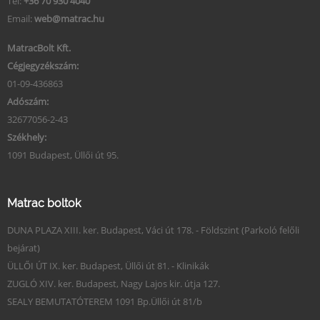
Tel:
+36 70 930 4040
Email:
web@matrac.hu
MatracBolt Kft.
Cégjegyzékszám:
01-09-436863
Adószám:
32677056-2-43
Székhely:
1091 Budapest, Üllői út 95.
Matrac boltok
DUNA PLAZA XIII. ker. Budapest, Váci út 178. - Földszint (Parkoló felőli
bejárat)
ÜLLŐI ÚT IX. ker. Budapest, Üllői út 81. - Klinikák
ZUGLÓ XIV. ker. Budapest, Nagy Lajos kir. útja 127.
SEALY BEMUTATÓTEREM 1091 Bp.Üllői út 81/b