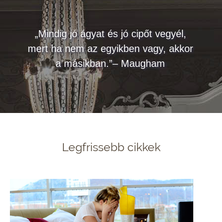
„Mindig jó ágyat és jó cipőt vegyél,
mert ha nem az egyikben vagy, akkor
a másikban.”– Maugham
Legfrissebb cikkek