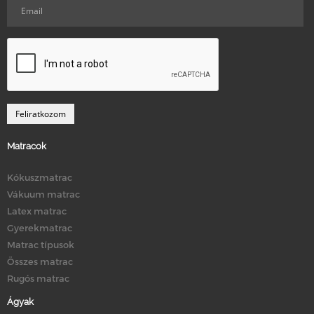
Matracok
Kókuszmatrac
Vákuum matrac
Latex matrac
Gyerekmatrac
Matrac típusok
Összes matrac
Rugós matrac
Ágyak