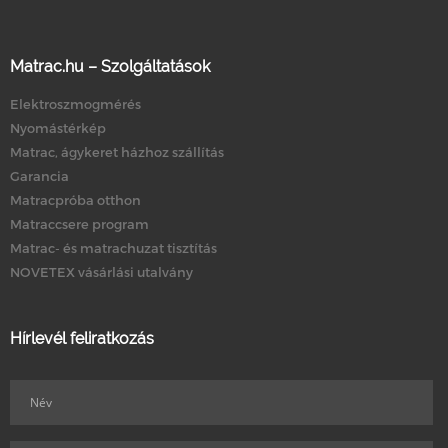
Matrac.hu – Szolgáltatások
Elektroszmogmérés
Nyomástérkép
Matrac, ágykeret házhoz szállítás
Garancia
Matracpróba otthon
Matraccsere program
Matrac- és matrachuzat tisztítás
NOVETEX vásárlási utalvány
Hírlevél feliratkozás