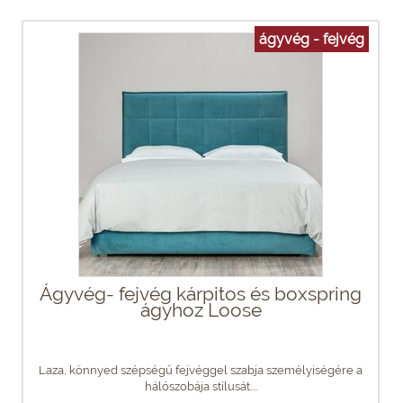
ágyvég - fejvég
Ágyvég- fejvég kárpitos és boxspring
ágyhoz Loose
Laza, könnyed szépségű fejvéggel szabja személyiségére a
hálószobája stílusát....