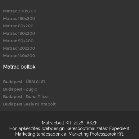
Matrac 200x200
Matrac 160x200
Matrac 80x200
Matrac 180x200
Matrac 90x200
Matrac 120x200
Matrac 140x200
Matrac boltok
Budapest - Üllői út 81.
Budapest - Zugló
Budapest - Duna Pláza
Budapest Sealy mintabolt
Matracbolt Kft. 2026 |
ÁSZF
Honlapkészítés
,
webdesign
,
keresőoptimalizálás
:
Expedient
Marketing tanácsadónk a:
Marketing Professzorok Kft.