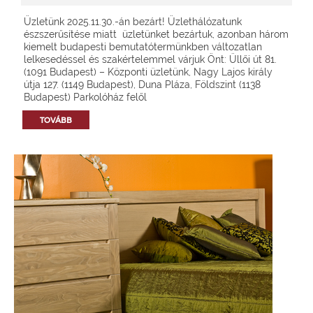
Üzletünk 2025.11.30.-án bezárt! Üzlethálózatunk
észszerűsítése miatt üzletünket bezártuk, azonban három
kiemelt budapesti bemutatótermünkben változatlan
lelkesedéssel és szakértelemmel várjuk Önt: Üllői út 81.
(1091 Budapest) – Központi üzletünk, Nagy Lajos király
útja 127. (1149 Budapest), Duna Pláza, Földszint (1138
Budapest) Parkolóház felől
TOVÁBB