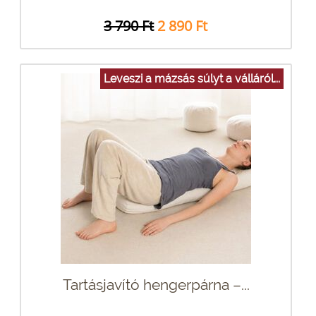
3 790 Ft
2 890 Ft
Leveszi a mázsás súlyt a válláról...
Tartásjavító hengerpárna –...