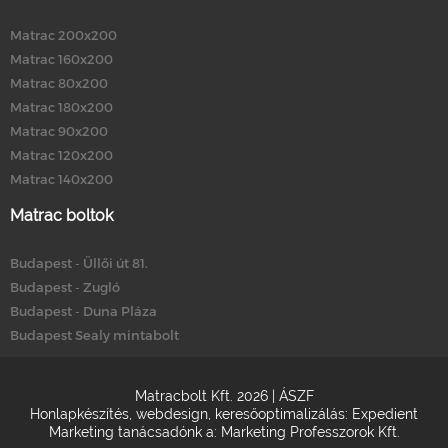
Matrac 200x200
Matrac 160x200
Matrac 80x200
Matrac 180x200
Matrac 90x200
Matrac 120x200
Matrac 140x200
Matrac boltok
Budapest - Üllői út 81.
Budapest - Zugló
Budapest - Duna Pláza
Budapest Sealy mintabolt
Matracbolt Kft. 2026 |
ÁSZF
Honlapkészítés
,
webdesign
,
keresőoptimalizálás
:
Expedient
Marketing tanácsadónk a:
Marketing Professzorok Kft.