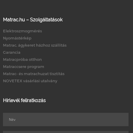
Matrac.hu – Szolgáltatások
Elektroszmogmérés
Nyomástérkép
Matrac, ágykeret házhoz szállítás
Garancia
Matracpróba otthon
Matraccsere program
Matrac- és matrachuzat tisztítás
NOVETEX vásárlási utalvány
Hírlevél feliratkozás