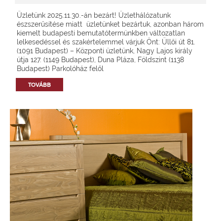
Üzletünk 2025.11.30.-án bezárt! Üzlethálózatunk
észszerűsítése miatt üzletünket bezártuk, azonban három
kiemelt budapesti bemutatótermünkben változatlan
lelkesedéssel és szakértelemmel várjuk Önt: Üllői út 81.
(1091 Budapest) – Központi üzletünk, Nagy Lajos király
útja 127. (1149 Budapest), Duna Pláza, Földszint (1138
Budapest) Parkolóház felől
TOVÁBB