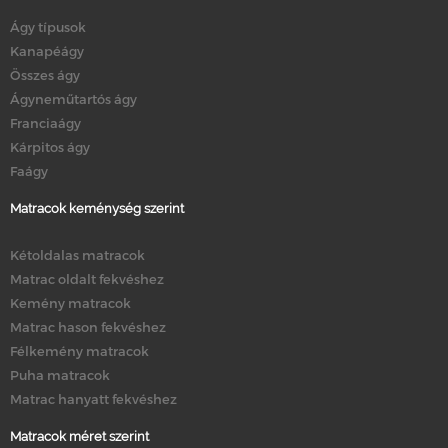
Ágy típusok
Kanapéágy
Összes ágy
Ágyneműtartós ágy
Franciaágy
Kárpitos ágy
Faágy
Matracok keménység szerint
Kétoldalas matracok
Matrac oldalt fekvéshez
Kemény matracok
Matrac hason fekvéshez
Félkemény matracok
Puha matracok
Matrac hanyatt fekvéshez
Matracok méret szerint