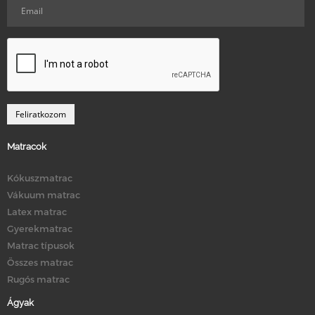
Matracok
Kókuszmatrac
Vákuum matrac
Latex matrac
Gyerekmatrac
Matrac típusok
Összes matrac
Rugós matrac
Ágyak