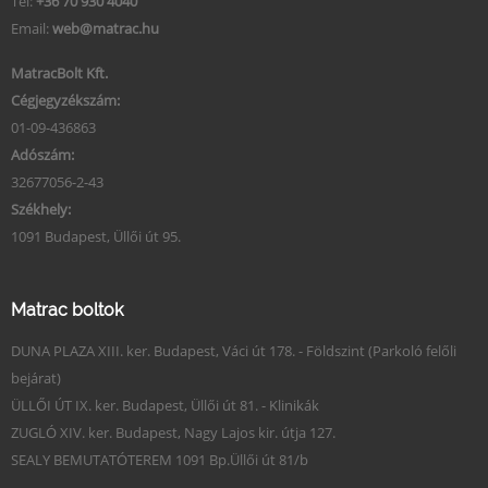
Tel:
+36 70 930 4040
Email:
web@matrac.hu
MatracBolt Kft.
Cégjegyzékszám:
01-09-436863
Adószám:
32677056-2-43
Székhely:
1091 Budapest, Üllői út 95.
Matrac boltok
DUNA PLAZA XIII. ker. Budapest, Váci út 178. - Földszint (Parkoló felőli
bejárat)
ÜLLŐI ÚT IX. ker. Budapest, Üllői út 81. - Klinikák
ZUGLÓ XIV. ker. Budapest, Nagy Lajos kir. útja 127.
SEALY BEMUTATÓTEREM 1091 Bp.Üllői út 81/b