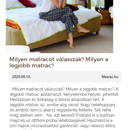
Milyen matracot válasszak? Milyen a
legjobb matrac?
2020.09.10.
Matrac.hu
Milyen matracot válasszak? Milyen a legjobb matrac? A
legjobb matrac alátámaszt, kényelembe helyez, pihentet.
Mentálisan és fizikailag is kitűnő állapotban tart. A
legjobb matrac az, amibe alig várod, hogy belehuppanj
és amiből nem is akarsz reggelente felkelni. Sőt néha
még délben sem… Na, ezt keresd! Próbáld ki a boltban,
majd élj az otthoni próba lehetőségével! Használd ki a
100 napos visszavásárlási garanciát, vagy válassz extra