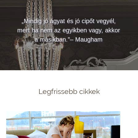
„Mindig jó ágyat és jó cipőt vegyél,
mert ha nem az egyikben vagy, akkor
a másikban.”– Maugham
Legfrissebb cikkek