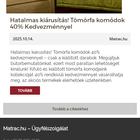
Hatalmas kiárusítás! Tömörfa komódok
40% Kedvezménnyel
2025.10.14.
Matrac.hu
Hatalmas kiárusítás! Tömörfa komódok 40%
kedvezménnyel – csak a kiállított darabok. Megújítjuk
bútorbemutatóinkat, ezért most páratlan lehetőséget
kínálunk! Kifutó és kiállított tömörfa komódjaink
kollekcióját 40% rendkívüli kedvezménnyel vásárolhatja
meg, az akciós termékek elérhetőek üzleteinkben.
TOVÁBB
Tovább a cikkekhez
Matrac.hu – Ügyfélszolgálat