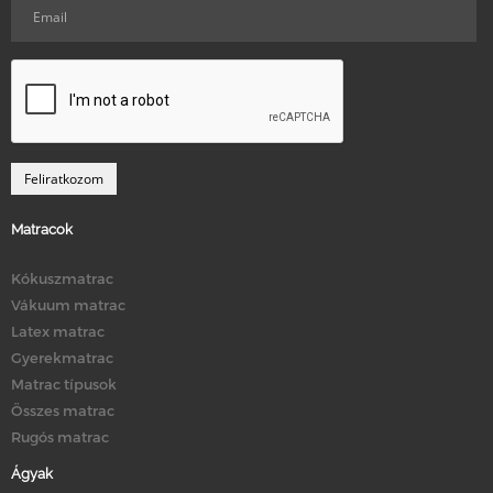
Matracok
Kókuszmatrac
Vákuum matrac
Latex matrac
Gyerekmatrac
Matrac típusok
Összes matrac
Rugós matrac
Ágyak