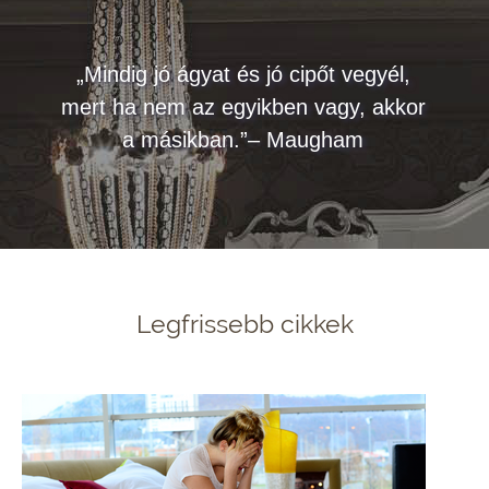
„Mindig jó ágyat és jó cipőt vegyél,
mert ha nem az egyikben vagy, akkor
a másikban.”– Maugham
Legfrissebb cikkek