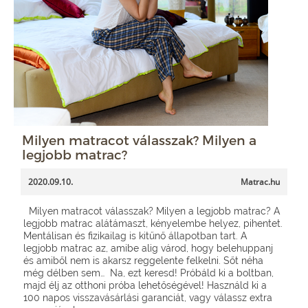
Milyen matracot válasszak? Milyen a
legjobb matrac?
2020.09.10.
Matrac.hu
Milyen matracot válasszak? Milyen a legjobb matrac? A
legjobb matrac alátámaszt, kényelembe helyez, pihentet.
Mentálisan és fizikailag is kitűnő állapotban tart. A
legjobb matrac az, amibe alig várod, hogy belehuppanj
és amiből nem is akarsz reggelente felkelni. Sőt néha
még délben sem… Na, ezt keresd! Próbáld ki a boltban,
majd élj az otthoni próba lehetőségével! Használd ki a
100 napos visszavásárlási garanciát, vagy válassz extra