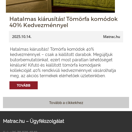
Hatalmas kiárusítás! Tömörfa komódok
40% Kedvezménnyel
2025.10.14.
Matrac.hu
Hatalmas kiárusítás! Tömörfa komódok 40%
kedvezménnyel – csak a kiállított darabok. Megújítjuk
bútorbemutatóinkat, ezért most páratlan lehetőséget
kínálunk! Kifutó és kiállított tömörfa komódjaink
kollekcióját 40% rendkívüli kedvezménnyel vásárolhatja
meg, az akciós termékek elérhetőek üzleteinkben.
TOVÁBB
Tovább a cikkekhez
Matrac.hu – Ügyfélszolgálat