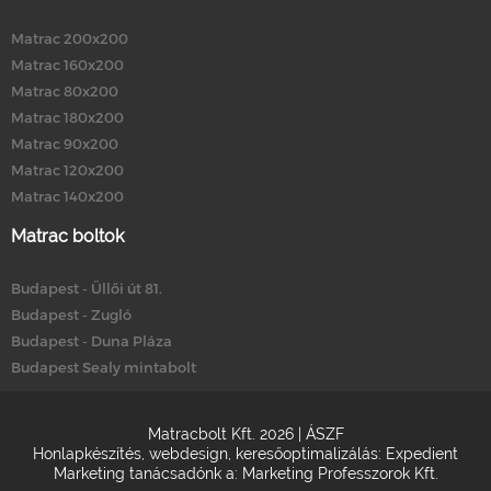
Matrac 200x200
Matrac 160x200
Matrac 80x200
Matrac 180x200
Matrac 90x200
Matrac 120x200
Matrac 140x200
Matrac boltok
Budapest - Üllői út 81.
Budapest - Zugló
Budapest - Duna Pláza
Budapest Sealy mintabolt
Matracbolt Kft. 2026 |
ÁSZF
Honlapkészítés
,
webdesign
,
keresőoptimalizálás
:
Expedient
Marketing tanácsadónk a:
Marketing Professzorok Kft.