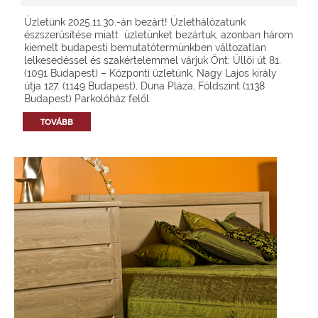
Üzletünk 2025.11.30.-án bezárt! Üzlethálózatunk
észszerűsítése miatt üzletünket bezártuk, azonban három
kiemelt budapesti bemutatótermünkben változatlan
lelkesedéssel és szakértelemmel várjuk Önt: Üllői út 81.
(1091 Budapest) – Központi üzletünk, Nagy Lajos király
útja 127. (1149 Budapest), Duna Pláza, Földszint (1138
Budapest) Parkolóház felől
TOVÁBB