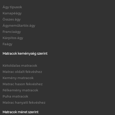
Ágy típusok
Kanapéágy
Összes ágy
Ágyneműtartós ágy
Franciaágy
Kárpitos ágy
Faágy
Matracok keménység szerint
Kétoldalas matracok
Matrac oldalt fekvéshez
Kemény matracok
Matrac hason fekvéshez
Félkemény matracok
Puha matracok
Matrac hanyatt fekvéshez
Matracok méret szerint