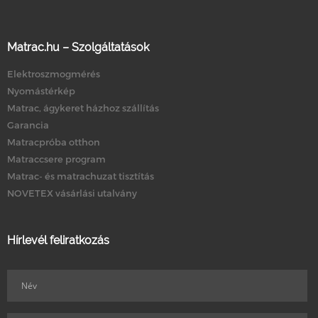
Matrac.hu – Szolgáltatások
Elektroszmogmérés
Nyomástérkép
Matrac, ágykeret házhoz szállítás
Garancia
Matracpróba otthon
Matraccsere program
Matrac- és matrachuzat tisztítás
NOVETEX vásárlási utalvány
Hírlevél feliratkozás