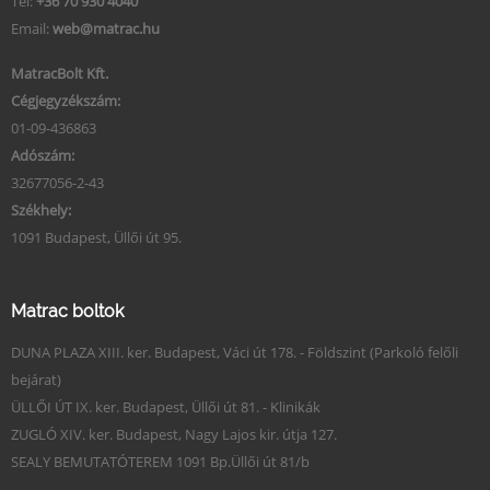
Tel:
+36 70 930 4040
Email:
web@matrac.hu
MatracBolt Kft.
Cégjegyzékszám:
01-09-436863
Adószám:
32677056-2-43
Székhely:
1091 Budapest, Üllői út 95.
Matrac boltok
DUNA PLAZA XIII. ker. Budapest, Váci út 178. - Földszint (Parkoló felőli
bejárat)
ÜLLŐI ÚT IX. ker. Budapest, Üllői út 81. - Klinikák
ZUGLÓ XIV. ker. Budapest, Nagy Lajos kir. útja 127.
SEALY BEMUTATÓTEREM 1091 Bp.Üllői út 81/b