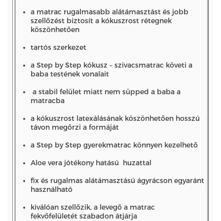
a matrac rugalmasabb alátámasztást és jobb
szellőzést biztosít a kókuszrost rétegnek
köszönhetően
tartós szerkezet
a Step by Step kókusz – szivacsmatrac követi a
baba testének vonalait
a stabil felület miatt nem süpped a baba a
matracba
a kókuszrost latexálásának köszönhetően hosszú
távon megőrzi a formáját
a Step by Step gyerekmatrac könnyen kezelhető
Aloe vera jótékony hatású huzattal
fix és rugalmas alátámasztású ágyrácson egyaránt
használható
kiválóan szellőzik, a levegő a matrac
fekvőfelületét szabadon átjárja