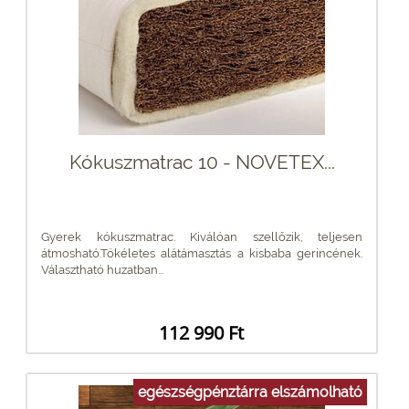
Kókuszmatrac 10 - NOVETEX...
Gyerek kókuszmatrac. Kiválóan szellőzik, teljesen
átmosható.Tökéletes alátámasztás a kisbaba gerincének.
Választható huzatban...
112 990 Ft
egészségpénztárra elszámolható