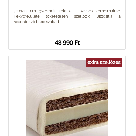
70x120 cm gyermek kókusz – szivacs kombimatrac.
Fekvőfelülete tökéletesen szellőzik. Biztosítja a
hasonfekvő baba szabad...
48 990 Ft
extra szellőzés