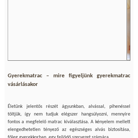
Gyerekmatrac – mire figyeljünk gyerekmatrac
vásárlásakor
Életünk jelentős részét ágyunkban, alvással, pihenéssel
töltjük, így nem tudjuk elégszer hangsúlyozni, mennyire
fontos a megfelelő matrac kiválasztása. A kényelem mellett
elengedhetetlen tényező az egészséges alvás biztosítása,
főleg gyerekkorban, egy fejlődő szervezet számára.