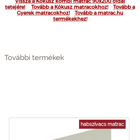
Vissza a Kókusz kombi matrac 90x200 oldal
tetejére!
Tovább a Kókusz matracokhoz!
Tovább a
Gyerek matracokhoz!
Tovább a matrac.hu
termékekhez!
További termékek
habszivacs matrac