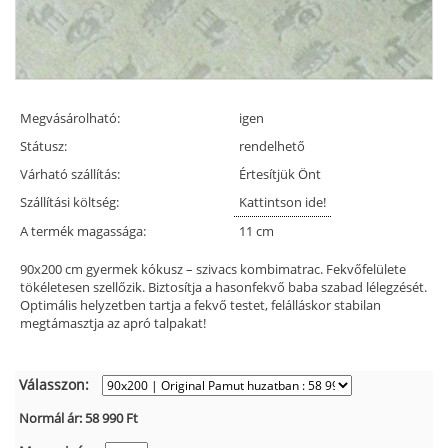
Megvásárolható:
igen
Státusz:
rendelhető
Várható szállítás:
Értesítjük Önt
Szállítási költség:
Kattintson ide!
A termék magassága:
11 cm
90x200 cm gyermek kókusz – szivacs kombimatrac. Fekvőfelülete
tökéletesen szellőzik. Biztosítja a hasonfekvő baba szabad lélegzését.
Optimális helyzetben tartja a fekvő testet, felálláskor stabilan
megtámasztja az apró talpakat!
Válasszon:
Normál ár:
58 990
Ft