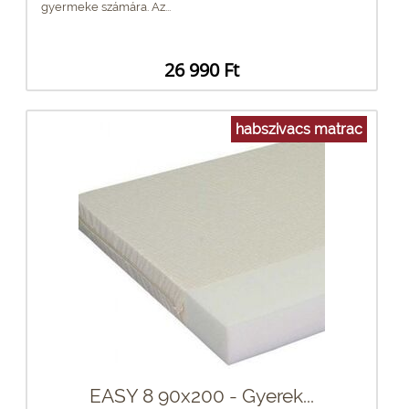
gyermeke számára. Az...
26 990 Ft
habszivacs matrac
EASY 8 90x200 - Gyerek...