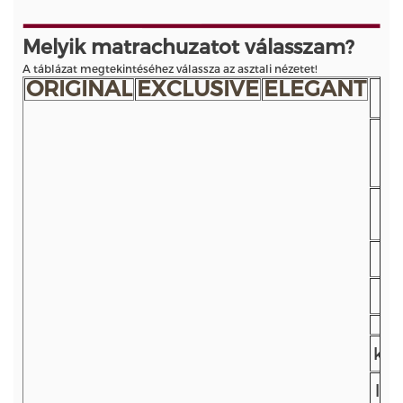
Melyik matrachuzatot válasszam?
A táblázat megtekintéséhez válassza az asztali nézetet!
ORIGINAL
EXCLUSIVE
ELEGANT
Pa
gy
kit
lev