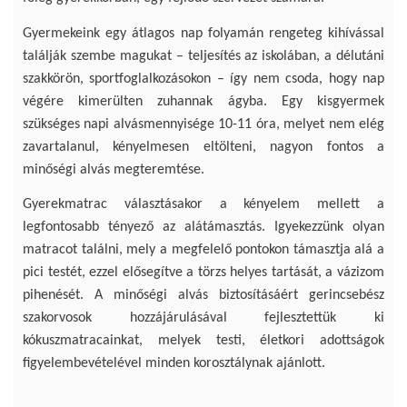
Gyermekeink egy átlagos nap folyamán rengeteg kihívással
találják szembe magukat – teljesítés az iskolában, a délutáni
szakkörön, sportfoglalkozásokon – így nem csoda, hogy nap
végére kimerülten zuhannak ágyba. Egy kisgyermek
szükséges napi alvásmennyisége 10-11 óra, melyet nem elég
zavartalanul, kényelmesen eltölteni, nagyon fontos a
minőségi alvás megteremtése.
Gyerekmatrac választásakor a kényelem mellett a
legfontosabb tényező az alátámasztás. Igyekezzünk olyan
matracot találni, mely a megfelelő pontokon támasztja alá a
pici testét, ezzel elősegítve a törzs helyes tartását, a vázizom
pihenését. A minőségi alvás biztosításáért gerincsebész
szakorvosok hozzájárulásával fejlesztettük ki
kókuszmatracainkat, melyek testi, életkori adottságok
figyelembevételével minden korosztálynak ajánlott.