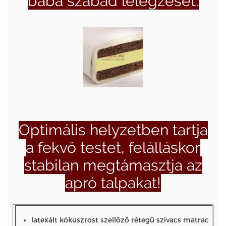
baba szabad lélegzését.
Optimális helyzetben tartja
a fekvő testet, felálláskor
stabilan megtámasztja az
apró talpakat!
latexált kókuszrost szellőző rétegű szivacs matrac