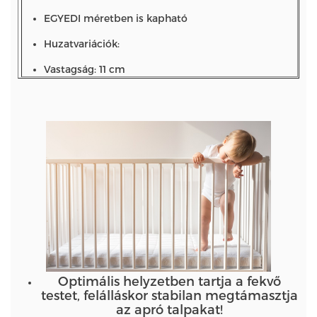
EGYEDI méretben is kapható
Huzatvariációk:
Vastagság: 11 cm
Optimális helyzetben tartja a fekvő
testet, felálláskor stabilan megtámasztja
az apró talpakat!