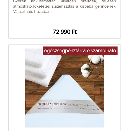
Gyerek kókuszmatrac. Kiválóan szellőzik, teljesen
átmosható.Tökéletes alátámasztás a kisbaba gerincének.
Választható huzatban...
72 990 Ft
egészségpénztárra elszámolható