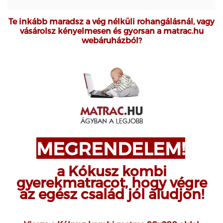
Te inkább maradsz a vég nélküli rohangálásnál, vagy
vásárolsz kényelmesen és gyorsan a matrac.hu
webáruházból?
MEGRENDELEM!
a Kókusz kombi
gyerekmatracot, hogy végre
az egész család jól aludjon!