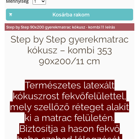
Mennyiség
Step by Step 90x200 gyerekmatrac kókusz - kombi 11 leírás
Step by Step gyerekmatrac
kókusz – kombi 353
90x200/11 cm
Természetes latexált
kókuszrost fekvőfelülettel,
mely szellőző réteget alakít
ki a matrac felületén.
Biztosítja a hason fekvő